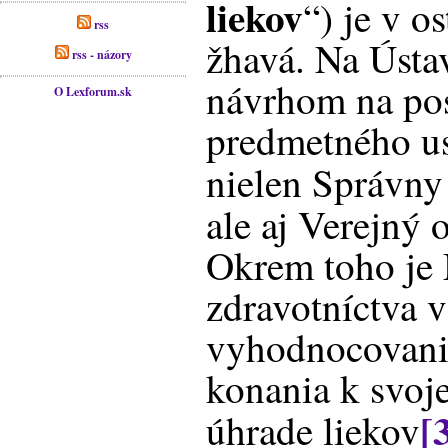
liekov
“) je v 
rss
žhavá. Na Ústa
rss - názory
návrhom na pos
O Lexforum.sk
predmetného us
nielen Správny 
ale aj Verejný 
Okrem toho je 
zdravotníctva v
vyhodnocovani
konania k svoj
[
úhrade liekov