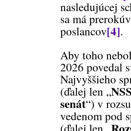
nasledujúcej s
sa má prerokúv
[4]
poslancov
.
Aby toho nebol
2026 povedal sv
Najvyššieho s
NS
(ďalej len „
senát
“) v rozs
vedenom pod s
Roz
(ďalej len „