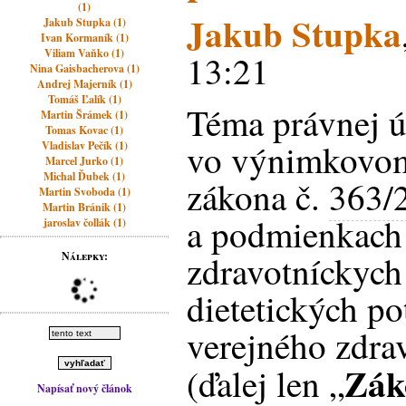
(1)
Jakub Stupka
Jakub Stupka (1)
Ivan Kormaník (1)
Viliam Vaňko (1)
13:21
Nina Gaisbacherova (1)
Andrej Majerník (1)
Tomáš Ľalík (1)
Téma právnej ú
Martin Šrámek (1)
Tomas Kovac (1)
vo výnimkovom
Vladislav Pečík (1)
Marcel Jurko (1)
Michal Ďubek (1)
zákona č.
363/
Martin Svoboda (1)
Martin Bránik (1)
a podmienkach 
jaroslav čollák (1)
zdravotníckyc
Nálepky:
dietetických po
verejného zdra
Zák
(ďalej len „
Napísať nový článok