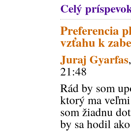
Celý príspevo
Preferencia pl
vzťahu k zab
Juraj Gyarfas
21:48
Rád by som upo
ktorý ma veľmi 
som žiadnu dote
by sa hodil ak