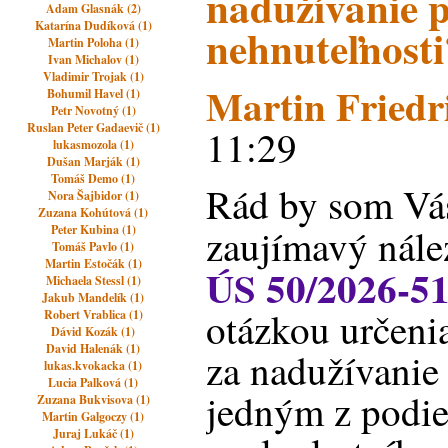
nadužívanie p
Adam Glasnák (2)
Katarína Dudíková (1)
nehnuteľnosti
Martin Poloha (1)
Ivan Michalov (1)
Vladimir Trojak (1)
Martin Friedr
Bohumil Havel (1)
Petr Novotný (1)
Ruslan Peter Gadaevič (1)
11:29
lukasmozola (1)
Dušan Marják (1)
Tomáš Demo (1)
Rád by som Vás
Nora Šajbidor (1)
Zuzana Kohútová (1)
zaujímavý nále
Peter Kubina (1)
Tomáš Pavlo (1)
Martin Estočák (1)
ÚS 50/2026-5
Michaela Stessl (1)
Jakub Mandelík (1)
otázkou určeni
Robert Vrablica (1)
Dávid Kozák (1)
David Halenák (1)
za nadužívanie
lukas.kvokacka (1)
Lucia Palková (1)
jedným z podi
Zuzana Bukvisova (1)
Martin Galgoczy (1)
Juraj Lukáč (1)