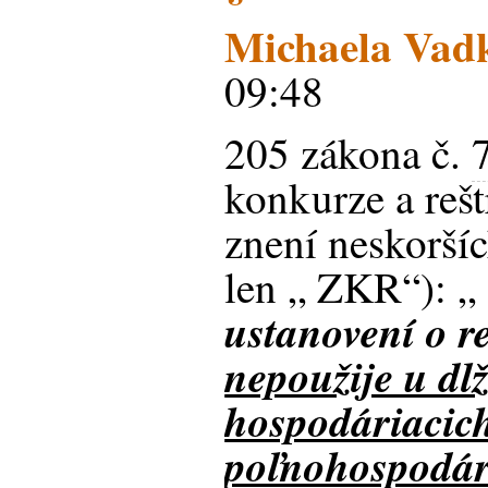
Michaela Vadk
09:48
205 zákona č.
konkurze a rešt
znení neskoršíc
len „ ZKR“): „
ustanovení o r
nepoužije u dl
hospodáriacic
poľnohospodárs