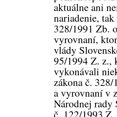
aktuálne ani n
nariadenie, tak
328/1991
Zb. o
vyrovnaní, kto
vlády Slovenske
95/1994
Z. z.,
vykonávali nie
zákona č.
328/
a vyrovnaní v 
Národnej rady 
č.
122/1993
Z. 