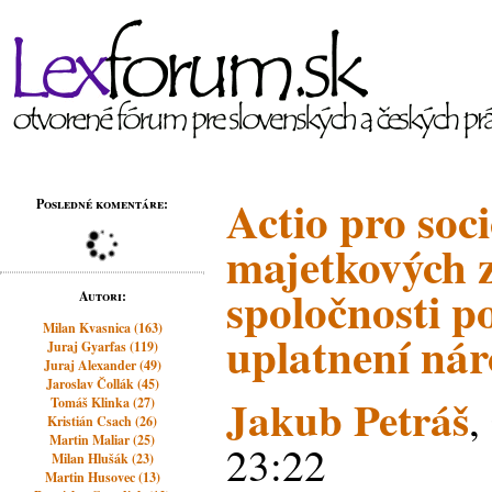
Actio pro soc
Posledné komentáre:
majetkových 
spoločnosti 
Autori:
Milan Kvasnica (163)
uplatnení ná
Juraj Gyarfas (119)
Juraj Alexander (49)
Jaroslav Čollák (45)
Jakub Petráš
,
Tomáš Klinka (27)
Kristián Csach (26)
Martin Maliar (25)
23:22
Milan Hlušák (23)
Martin Husovec (13)