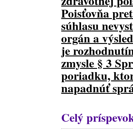
zdravotnej poi
Poisťovňa pret
súhlasu nevys
orgán a výsled
je rozhodnutí
zmysle § 3 Sp
poriadku, kto
napadnúť sprá
Celý príspevo