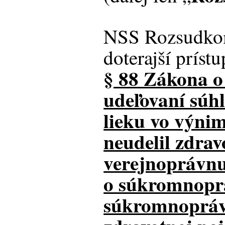
NSS Rozsudkom
doterajší príst
§ 88 Zákona o 
udeľovaní súh
lieku vo výni
neudelil zdrav
verejnoprávnu
o súkromnopr
súkromnopráv