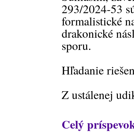
293/2024-53 s
formalistické 
drakonické nás
sporu.
Hľadanie riešen
Z ustálenej ud
Celý príspevo