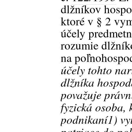
dlžníkov hospo
ktoré v § 2 vy
účely predmetn
rozumie dlžní
na poľnohospod
účely tohto nar
dlžníka hospod
považuje právn
fyzická osoba, 
podnikaní1) vy
patriace do p