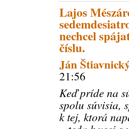
Lajos Mészár
sedemdesiatr
nechcel spája
číslu.
Ján Štiavnick
21:56
Keď príde na sú
spolu súvisia, 
k tej, ktorá na
– teda k veci s 