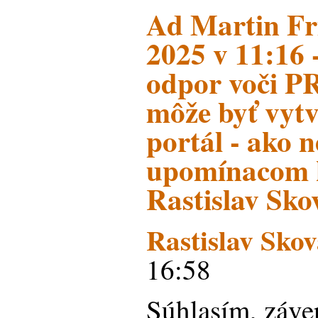
Ad Martin Fri
2025 v 11:16 
odpor voči P
môže byť vytv
portál - ako 
upomínacom 
Rastislav Sko
Rastislav Skov
16:58
Súhlasím, záve