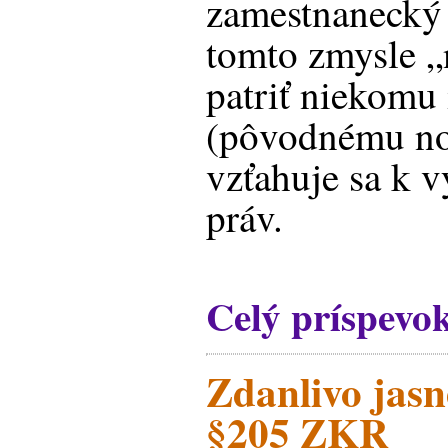
zamestnanecký 
tomto zmysle „
patriť niekomu
(pôvodnému nos
vzťahuje sa k 
práv.
Celý príspevo
Zdanlivo jasn
§205 ZKR