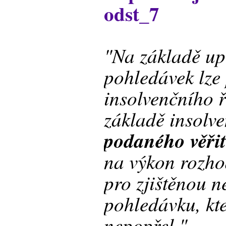
odst_7
"Na základě u
pohledávek lze
insolvenčního 
základě insolv
podaného věři
na výkon rozho
pro zjištěnou 
pohledávku, kt
nepopřel."