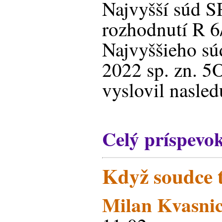
Najvyšší súd S
rozhodnutí R 6
Najvyššieho sú
2022 sp. zn. 5
vyslovil nasled
Celý príspevo
Když soudce 
Milan Kvasni