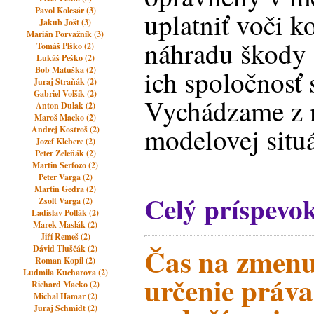
Pavol Kolesár (3)
uplatniť voči k
Jakub Jošt (3)
Marián Porvažník (3)
náhradu škody 
Tomáš Plško (2)
Lukáš Peško (2)
Bob Matuška (2)
ich spoločnosť
Juraj Straňák (2)
Gabriel Volšík (2)
Vychádzame z 
Anton Dulak (2)
Maroš Macko (2)
modelovej situá
Andrej Kostroš (2)
Jozef Kleberc (2)
Peter Zeleňák (2)
Martin Serfozo (2)
Peter Varga (2)
Martin Gedra (2)
Celý príspevo
Zsolt Varga (2)
Ladislav Pollák (2)
Marek Maslák (2)
Jiří Remeš (2)
Čas na zmenu
Dávid Tluščák (2)
Roman Kopil (2)
Ludmila Kucharova (2)
určenie práva
Richard Macko (2)
Michal Hamar (2)
Juraj Schmidt (2)