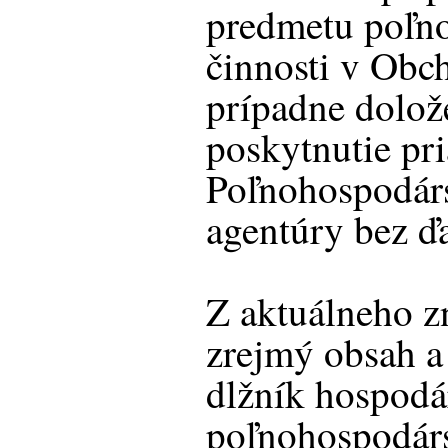
predmetu poľn
činnosti v Obc
prípadne dolože
poskytnutie pr
Poľnohospodárs
agentúry bez ďa
Z aktuálneho z
zrejmý obsah a
dlžník hospodá
poľnohospodár