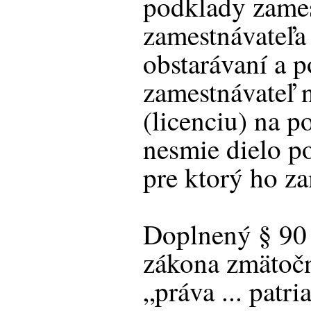
podklady zames
zamestnávateľa
obstarávaní a 
zamestnávateľ 
(licenciu) na po
nesmie dielo po
pre ktorý ho za
Doplnený § 90
zákona zmätočn
„práva ... patri