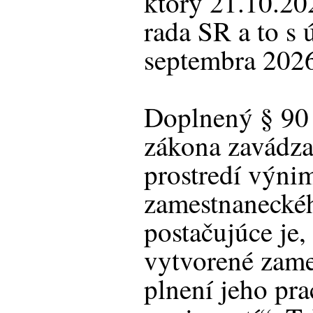
ktorý 21.10.20
rada SR a to s 
septembra 202
Doplnený § 90
zákona zavádz
prostredí výni
zamestnaneckéh
postačujúce je, 
vytvorené zam
plnení jeho pr