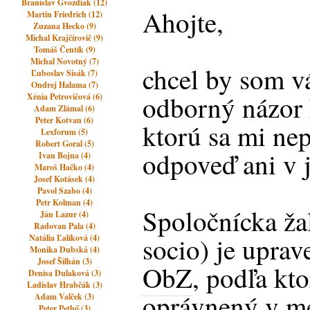
Branislav Gvozdiak (12)
Ahojte,
Martin Friedrich (12)
Zuzana Hecko (9)
Michal Krajčírovič (9)
Tomáš Čentík (9)
Michal Novotný (7)
chcel by som v
Ľuboslav Sisák (7)
Ondrej Halama (7)
odborný názor 
Xénia Petrovičová (6)
Adam Zlámal (6)
Peter Kotvan (6)
ktorú sa mi nep
Lexforum (5)
Robert Goral (5)
odpoveď ani v j
Ivan Bojna (4)
Maroš Hačko (4)
Josef Kotásek (4)
Pavol Szabo (4)
Petr Kolman (4)
Spoločnícka ža
Ján Lazur (4)
Radovan Pala (4)
socio) je upra
Natália Ľalíková (4)
Monika Dubská (4)
Josef Šilhán (3)
ObZ
, podľa kt
Denisa Dulaková (3)
Ladislav Hrabčák (3)
oprávnený v me
Adam Valček (3)
Peter Pethő (3)