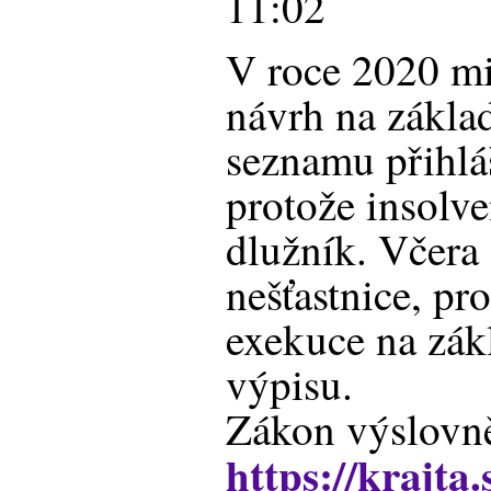
11:02
V roce 2020 mi
návrh na zákla
seznamu přihl
protože insolv
dlužník. Včera
nešťastnice, pro
exekuce na zák
výpisu.
Zákon výslovně
https://krajta