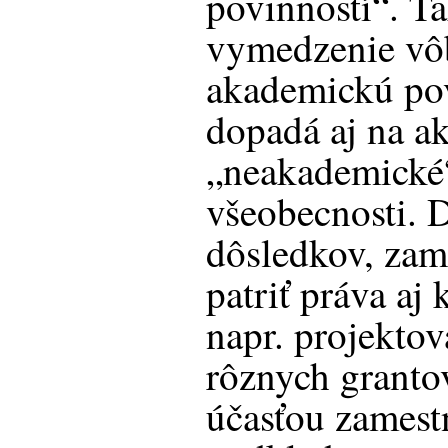
povinností“. Ta
vymedzenie vôb
akademickú pov
dopadá aj na a
„neakademické“
všeobecnosti. 
dôsledkov, zam
patriť práva aj
napr. projekto
rôznych granto
účasťou zamest