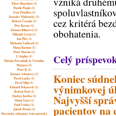
vzniká druhém
Tibor Menyhért (1)
Patrik Pupík (1)
spoluvlastníko
Ivan Priadka (1)
Jaroslav Nižňanský (1)
cez kritérá be
Róbert Černák (1)
Petr Kavan (1)
obohatenia.
Zuzana Klincová (1)
Mikuláš Lévai (1)
Ján Pirč (1)
Michaela Vadkerti (1)
Matej Kurian (1)
Peter Marcin (1)
Celý príspevo
I. Stiglitz (1)
Marián Porvažník & Veronika
Merjava (1)
Peter K (1)
Koniec súdne
Zuzana Adamova (1)
Pavel Lacko (1)
Pavol Mlej (1)
výnimkovej ú
Eduard Pekarovič (1)
Robert Šorl (1)
Najvyšší sprá
Ondrej Jurišta (1)
Matej Gera (1)
Emil Vaňko (1)
pacientov na 
Jakub Petráš (1)
Slovenský ochranný zväz autorský