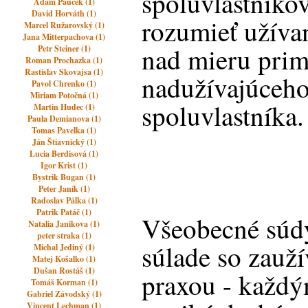
spoluvlastníko
Adam Pauček (1)
David Horváth (1)
rozumieť užíva
Marcel Ružarovský (1)
Jana Mitterpachova (1)
nad mieru prim
Petr Steiner (1)
Roman Prochazka (1)
Rastislav Skovajsa (1)
nadužívajúceho
Pavol Chrenko (1)
Miriam Potočná (1)
spoluvlastníka.
Martin Hudec (1)
Paula Demianova (1)
Tomas Pavelka (1)
Ján Štiavnický (1)
Lucia Berdisová (1)
Igor Krist (1)
Bystrik Bugan (1)
Peter Janík (1)
Radoslav Pálka (1)
Patrik Patáč (1)
Všeobecné súdy
Natalia Janikova (1)
peter straka (1)
súlade so zauž
Michal Jediný (1)
Matej Košalko (1)
Dušan Rostáš (1)
praxou - každ
Tomáš Korman (1)
Gabriel Závodský (1)
Vincent Lechman (1)