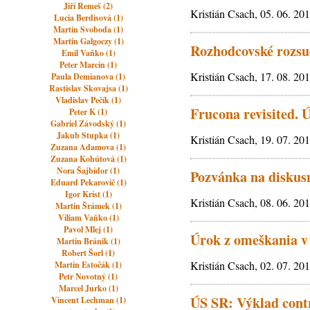
Jiří Remeš (2)
Kristián Csach, 05. 06. 20
Lucia Berdisová (1)
Martin Svoboda (1)
Martin Galgoczy (1)
Rozhodcovské rozsu
Emil Vaňko (1)
Peter Marcin (1)
Kristián Csach, 17. 08. 20
Paula Demianova (1)
Rastislav Skovajsa (1)
Vladislav Pečík (1)
Frucona revisited. 
Peter K (1)
Gabriel Závodský (1)
Jakub Stupka (1)
Kristián Csach, 19. 07. 20
Zuzana Adamova (1)
Zuzana Kohútová (1)
Nora Šajbidor (1)
Pozvánka na diskusn
Eduard Pekarovič (1)
Igor Krist (1)
Kristián Csach, 08. 06. 20
Martin Šrámek (1)
Viliam Vaňko (1)
Pavol Mlej (1)
Úrok z omeškania v
Martin Bránik (1)
Robert Šorl (1)
Kristián Csach, 02. 07. 20
Martin Estočák (1)
Petr Novotný (1)
Marcel Jurko (1)
ÚS SR: Výklad contr
Vincent Lechman (1)