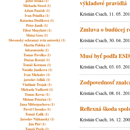
peter straka (1)
výkladové pravidlá
Michaela Stessl (1)
Adam Pauček (1)
Kristián Csach, 11. 05. 20
Ivan Priadka (1)
Katarína Dudíková (1)
Peter Janík (1)
Zmluva o budúcej r
Tibor Menyhért (1)
Matej Gera (1)
Kristián Csach, 30. 04. 20
Slovenský ochranný zväz autorský (1)
Martin Poloha (1)
lukasmozola (1)
Musí byť podľa ESD 
Tomas Pavelka (1)
Dušan Rostáš (1)
Tomáš Korman (1)
Kristián Csach, 03. 03. 20
Natalia Janikova (1)
Ivan Michalov (1)
jaroslav čollák (1)
Zodpovednosť znalca
Vladimir Trojak (1)
Michaela Vadkerti (1)
Kristián Csach, 08. 01. 20
Tomas Kovac (1)
Miriam Potočná (1)
Jana Mitterpachova (1)
Reflexná škoda spolo
Pavol Chrenko (1)
Tomáš Ľalík (1)
Kristián Csach, 16. 12. 20
Jaroslav Nižňanský (1)
Ján Pirč (1)
Tomáš Pavlo (1)