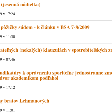
 (jesenná nádielka)
09 v 17:24
 pôžičky súdom - k článku v BSA 7-8/2009
09 v 11:30
jateľných (nekalých) klauzulách v spotrebiteľských 
09 v 07:46
dikatúry k oprávneniu sporiteľne jednostranne zme
 dvor akademikom podľahol
09 v 17:12
iny bratov Lehmanových
09 v 11:01