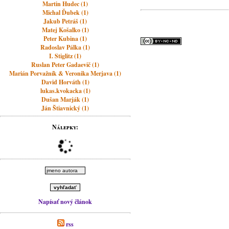
Martin Hudec (1)
Michal Ďubek (1)
Jakub Petráš (1)
Matej Košalko (1)
Peter Kubina (1)
Radoslav Pálka (1)
I. Stiglitz (1)
Ruslan Peter Gadaevič (1)
Marián Porvažník & Veronika Merjava (1)
David Horváth (1)
lukas.kvokacka (1)
Dušan Marják (1)
Ján Štiavnický (1)
Nálepky:
Napísať nový článok
rss