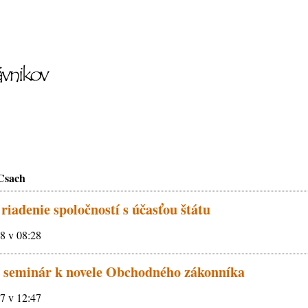
 Csach
riadenie spoločností s účasťou štátu
18 v 08:28
 seminár k novele Obchodného zákonníka
17 v 12:47