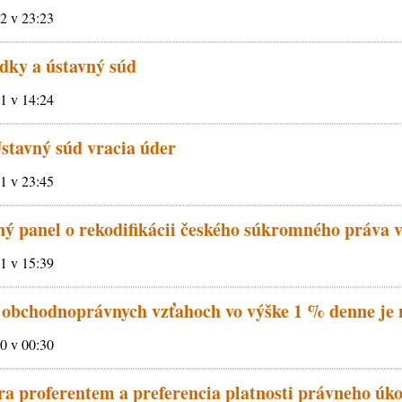
12 v 23:23
dky a ústavný súd
11 v 14:24
Ústavný súd vracia úder
11 v 23:45
ý panel o rekodifikácii českého súkromného práva 
11 v 15:39
 obchodnoprávnych vzťahoch vo výške 1 % denne je 
10 v 00:30
a proferentem a preferencia platnosti právneho úk