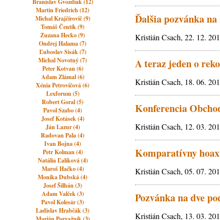
Branislav Gvozdiak (12)
Martin Friedrich (12)
Ďalšia pozvánka na
Michal Krajčírovič (9)
Tomáš Čentík (9)
Zuzana Hecko (9)
Kristián Csach, 22. 12. 20
Ondrej Halama (7)
Ľuboslav Sisák (7)
Michal Novotný (7)
A teraz jeden o reko
Peter Kotvan (6)
Adam Zlámal (6)
Kristián Csach, 18. 06. 20
Xénia Petrovičová (6)
Lexforum (5)
Robert Goral (5)
Konferencia Obchodn
Pavol Szabo (4)
Josef Kotásek (4)
Kristián Csach, 12. 03. 20
Ján Lazur (4)
Radovan Pala (4)
Ivan Bojna (4)
Komparatívny hoax 
Petr Kolman (4)
Natália Ľalíková (4)
Maroš Hačko (4)
Kristián Csach, 05. 07. 20
Monika Dubská (4)
Josef Šilhán (3)
Adam Valček (3)
Pozvánka na dve po
Pavol Kolesár (3)
Ladislav Hrabčák (3)
Kristián Csach, 13. 03. 20
Marián Porvažník (3)