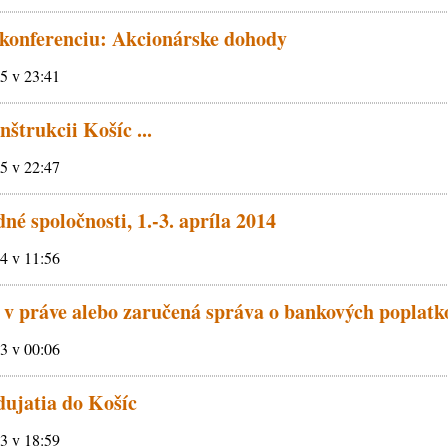
 konferenciu: Akcionárske dohody
15 v 23:41
nštrukcii Košíc ...
15 v 22:47
é spoločnosti, 1.-3. apríla 2014
14 v 11:56
v práve alebo zaručená správa o bankových poplatk
13 v 00:06
dujatia do Košíc
13 v 18:59