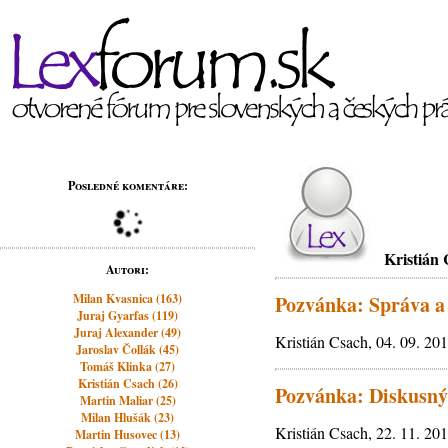
Posledné komentáre:
Kristián
Autori:
Milan Kvasnica (163)
Pozvánka: Správa a 
Juraj Gyarfas (119)
Juraj Alexander (49)
Kristián Csach, 04. 09. 20
Jaroslav Čollák (45)
Tomáš Klinka (27)
Kristián Csach (26)
Pozvánka: Diskusný
Martin Maliar (25)
Milan Hlušák (23)
Kristián Csach, 22. 11. 20
Martin Husovec (13)