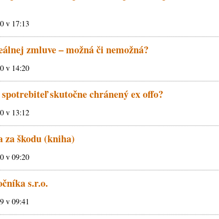
10 v 17:13
eálnej zmluve – možná či nemožná?
10 v 14:20
spotrebiteľ skutočne chránený ex offo?
10 v 13:12
 za škodu (kniha)
10 v 09:20
čníka s.r.o.
09 v 09:41