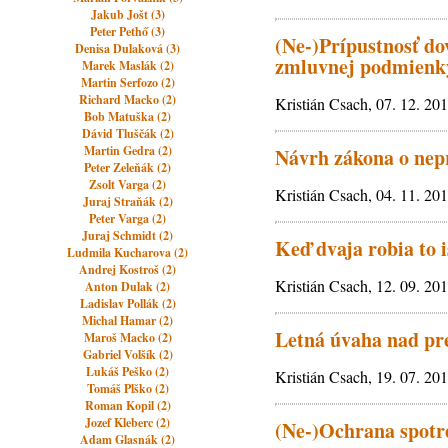
Jakub Jošt (3)
Peter Pethő (3)
(Ne-)Prípustnosť do
Denisa Dulaková (3)
zmluvnej podmienky
Marek Maslák (2)
Martin Serfozo (2)
Richard Macko (2)
Kristián Csach, 07. 12. 20
Bob Matuška (2)
Dávid Tluščák (2)
Martin Gedra (2)
Návrh zákona o nepr
Peter Zeleňák (2)
Zsolt Varga (2)
Kristián Csach, 04. 11. 20
Juraj Straňák (2)
Peter Varga (2)
Juraj Schmidt (2)
Keď dvaja robia to is
Ludmila Kucharova (2)
Andrej Kostroš (2)
Kristián Csach, 12. 09. 20
Anton Dulak (2)
Ladislav Pollák (2)
Michal Hamar (2)
Letná úvaha nad pr
Maroš Macko (2)
Gabriel Volšík (2)
Lukáš Peško (2)
Kristián Csach, 19. 07. 20
Tomáš Plško (2)
Roman Kopil (2)
Jozef Kleberc (2)
(Ne-)Ochrana spotre
Adam Glasnák (2)