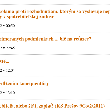
volania proti rozhodnutiam, ktorým sa vyslovuje nep
 v spotrebiteľskej zmluve
12 v 00:50
imeraných podmienkach ... bič na reťazce?
12 v 22:45
té...
12 v 12:04
edĺžením koncipientúry
12 v 13:10
biteľa, alebo štát, zaplať! (KS Prešov 9Co/2/2011)