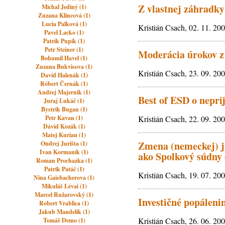
Z vlastnej záhradky
Michal Jediný (1)
Zuzana Klincová (1)
Lucia Palková (1)
Kristián Csach, 02. 11. 20
Pavel Lacko (1)
Patrik Pupík (1)
Petr Steiner (1)
Moderácia úrokov z
Bohumil Havel (1)
Zuzana Bukvisova (1)
Kristián Csach, 23. 09. 20
David Halenák (1)
Róbert Černák (1)
Andrej Majerník (1)
Best of ESD o nepri
Juraj Lukáč (1)
Bystrik Bugan (1)
Petr Kavan (1)
Kristián Csach, 22. 09. 20
Dávid Kozák (1)
Matej Kurian (1)
Zmena (nemeckej) ju
Ondrej Jurišta (1)
Ivan Kormaník (1)
ako Spolkový súdny
Roman Prochazka (1)
Patrik Patáč (1)
Kristián Csach, 19. 07. 20
Nina Gaisbacherova (1)
Mikuláš Lévai (1)
Marcel Ružarovský (1)
Investičné popálen
Robert Vrablica (1)
Jakub Mandelík (1)
Kristián Csach, 26. 06. 20
Tomáš Demo (1)