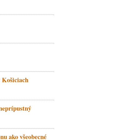
v Košiciach
neprípustný
onu ako všeobecné