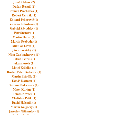
Jozef Kleberc (2)
Dušan Rostáš (1)
Roman Prochazka (1)
Róbert Černák (1)
Eduard Pekarovič (1)
Zuzana Kohútová (1)
Gabriel Závodský (1)
Petr Steiner (1)
Martin Hudec (1)
Martin Svoboda (1)
Mikuláš Lévai (1)
Ján Štiavnický (1)
Nina Gaisbacherova (1)
Jakub Petráš (1)
lukasmozola (1)
Matej Košalko (1)
Ruslan Peter Gadaevič (1)
Martin Estočák (1)
Tomáš Korman (1)
Zuzana Bukvisova (1)
Matej Kurian (1)
Tomas Kovac (1)
Vladislav Pečík (1)
David Halenák (1)
Martin Galgoczy (1)
Jaroslav Nižňanský (1)