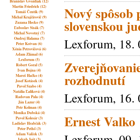
Branislav Gvozdiak (12)
Martin Friedrich (12)
Nový spôsob 
Tomáš Čentík (9)
Michal Krajčírovič (9)
slovenskou j
Zuzana Hecko (9)
Ľuboslav Sisák (7)
Michal Novotný (7)
Ondrej Halama (7)
Lexforum, 18. 
Peter Kotvan (6)
Xénia Petrovičová (6)
Adam Zlámal (6)
Lexforum (5)
Zverejňovani
Robert Goral (5)
Ivan Bojna (4)
rozhodnutí
Maroš Hačko (4)
Josef Kotásek (4)
Pavol Szabo (4)
Natália Ľalíková (4)
Lexforum, 16. 
Radovan Pala (4)
Ján Lazur (4)
Petr Kolman (4)
Monika Dubská (4)
Ernest Valko
Pavol Kolesár (3)
Ladislav Hrabčák (3)
Peter Pethő (3)
Lexforum, 09. 
Adam Valček (3)
Jakub Jošt (3)