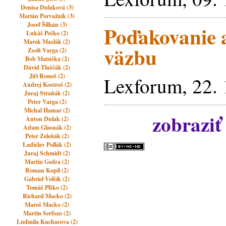
Denisa Dulaková (3)
Marián Porvažník (3)
Josef Šilhán (3)
Poďakovanie 
Lukáš Peško (2)
Marek Maslák (2)
väzbu
Zsolt Varga (2)
Bob Matuška (2)
Dávid Tluščák (2)
Jiří Remeš (2)
Lexforum, 22. 
Andrej Kostroš (2)
Juraj Straňák (2)
Peter Varga (2)
Michal Hamar (2)
zobraziť
Anton Dulak (2)
Adam Glasnák (2)
Peter Zeleňák (2)
Ladislav Pollák (2)
Juraj Schmidt (2)
Martin Gedra (2)
Roman Kopil (2)
Gabriel Volšík (2)
Tomáš Plško (2)
Richard Macko (2)
Maroš Macko (2)
Martin Serfozo (2)
Ludmila Kucharova (2)