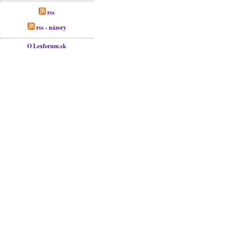
rss
rss - názory
O Lexforum.sk