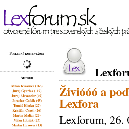
Posledné komentáre:
Lexfo
Autori:
Živióóó a poď
Milan Kvasnica (163)
Juraj Gyarfas (119)
Juraj Alexander (49)
Lexfora
Jaroslav Čollák (45)
Tomáš Klinka (27)
Kristián Csach (26)
Lexforum, 26. 
Martin Maliar (25)
Milan Hlušák (23)
Martin Husovec (13)