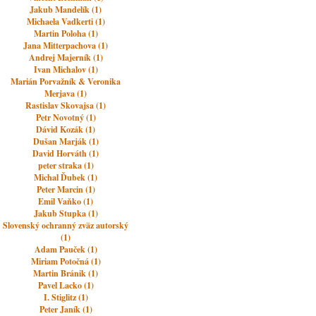
Jakub Mandelík (1)
Michaela Vadkerti (1)
Martin Poloha (1)
Jana Mitterpachova (1)
Andrej Majerník (1)
Ivan Michalov (1)
Marián Porvažník & Veronika
Merjava (1)
Rastislav Skovajsa (1)
Petr Novotný (1)
Dávid Kozák (1)
Dušan Marják (1)
David Horváth (1)
peter straka (1)
Michal Ďubek (1)
Peter Marcin (1)
Emil Vaňko (1)
Jakub Stupka (1)
Slovenský ochranný zväz autorský
(1)
Adam Pauček (1)
Miriam Potočná (1)
Martin Bránik (1)
Pavel Lacko (1)
I. Stiglitz (1)
Peter Janík (1)