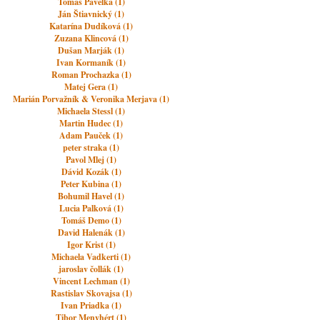
Tomas Pavelka (1)
Ján Štiavnický (1)
Katarína Dudíková (1)
Zuzana Klincová (1)
Dušan Marják (1)
Ivan Kormaník (1)
Roman Prochazka (1)
Matej Gera (1)
Marián Porvažník & Veronika Merjava (1)
Michaela Stessl (1)
Martin Hudec (1)
Adam Pauček (1)
peter straka (1)
Pavol Mlej (1)
Dávid Kozák (1)
Peter Kubina (1)
Bohumil Havel (1)
Lucia Palková (1)
Tomáš Demo (1)
David Halenák (1)
Igor Krist (1)
Michaela Vadkerti (1)
jaroslav čollák (1)
Vincent Lechman (1)
Rastislav Skovajsa (1)
Ivan Priadka (1)
Tibor Menyhért (1)