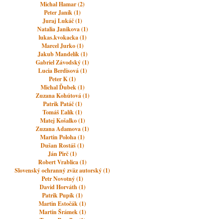
Michal Hamar (2)
Peter Janík (1)
Juraj Lukáč (1)
Natalia Janikova (1)
lukas.kvokacka (1)
Marcel Jurko (1)
Jakub Mandelík (1)
Gabriel Závodský (1)
Lucia Berdisová (1)
Peter K (1)
Michal Ďubek (1)
Zuzana Kohútová (1)
Patrik Patáč (1)
Tomáš Ľalík (1)
Matej Košalko (1)
Zuzana Adamova (1)
Martin Poloha (1)
Dušan Rostáš (1)
Ján Pirč (1)
Robert Vrablica (1)
Slovenský ochranný zväz autorský (1)
Petr Novotný (1)
David Horváth (1)
Patrik Pupík (1)
Martin Estočák (1)
Martin Šrámek (1)