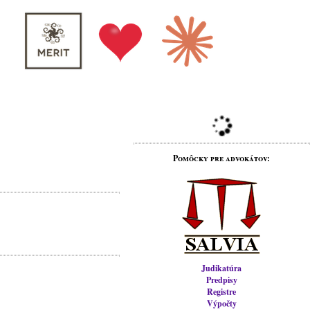
Pomôcky pre advokátov:
Judikatúra
Predpisy
Registre
Výpočty