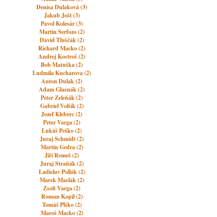
Denisa Dulaková (3)
Jakub Jošt (3)
Pavol Kolesár (3)
Martin Serfozo (2)
Dávid Tluščák (2)
Richard Macko (2)
Andrej Kostroš (2)
Bob Matuška (2)
Ludmila Kucharova (2)
Anton Dulak (2)
Adam Glasnák (2)
Peter Zeleňák (2)
Gabriel Volšík (2)
Jozef Kleberc (2)
Peter Varga (2)
Lukáš Peško (2)
Juraj Schmidt (2)
Martin Gedra (2)
Jiří Remeš (2)
Juraj Straňák (2)
Ladislav Pollák (2)
Marek Maslák (2)
Zsolt Varga (2)
Roman Kopil (2)
Tomáš Plško (2)
Maroš Macko (2)