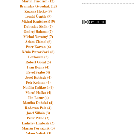
Martin Friedrich (12)
Branislav Gvozdiak (12)
Zuzana Hecko (9)
Tomáš Čentík (9)
Michal Krajčírovič (9)
Ľuboslav Sisák (7)
Ondrej Halama (7)
Michal Novotný (7)
Adam Zlámal (6)
Peter Kotvan (6)
Xénia Petrovičová (6)
Lexforum (5)
Robert Goral (5)
Ivan Bojna (4)
Pavol Szabo (4)
Josef Kotásek (4)
Petr Kolman (4)
Natália Ľalíková (4)
Maroš Hačko (4)
Ján Lazur (4)
Monika Dubská (4)
Radovan Pala (4)
Josef Šilhán (3)
Peter Pethő (3)
Ladislav Hrabčák (3)
Marián Porvažník (3)
Adam Valček (3)