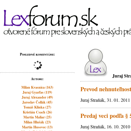
Posledné komentáre:
Juraj St
Autori:
Milan Kvasnica (163)
Prevod nehnuteľnost
Juraj Gyarfas (119)
Juraj Alexander (49)
Juraj Straňák, 31. 01. 2011
Jaroslav Čollák (45)
Tomáš Klinka (27)
Kristián Csach (26)
Predaj veci podľa §
Martin Maliar (25)
Milan Hlušák (23)
Juraj Straňák, 16. 10. 2010
Martin Husovec (13)