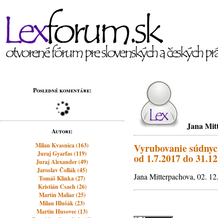
Posledné komentáre:
Jana Mit
Autori:
Milan Kvasnica (163)
Vyrubovanie súdnyc
Juraj Gyarfas (119)
od 1.7.2017 do 31.1
Juraj Alexander (49)
Jaroslav Čollák (45)
Jana Mitterpachova, 02. 12
Tomáš Klinka (27)
Kristián Csach (26)
Martin Maliar (25)
Milan Hlušák (23)
Martin Husovec (13)