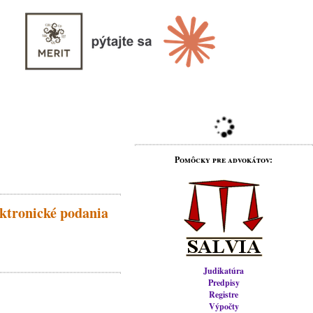
Pomôcky pre advokátov:
ktronické podania
Judikatúra
Predpisy
Registre
Výpočty