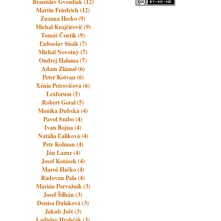
Branislav Gvozdiak (12)
Martin Friedrich (12)
Zuzana Hecko (9)
Michal Krajčírovič (9)
Tomáš Čentík (9)
Ľuboslav Sisák (7)
Michal Novotný (7)
Ondrej Halama (7)
Adam Zlámal (6)
Peter Kotvan (6)
Xénia Petrovičová (6)
Lexforum (5)
Robert Goral (5)
Monika Dubská (4)
Pavol Szabo (4)
Ivan Bojna (4)
Natália Ľalíková (4)
Petr Kolman (4)
Ján Lazur (4)
Josef Kotásek (4)
Maroš Hačko (4)
Radovan Pala (4)
Marián Porvažník (3)
Josef Šilhán (3)
Denisa Dulaková (3)
Jakub Jošt (3)
Ladislav Hrabčák (3)