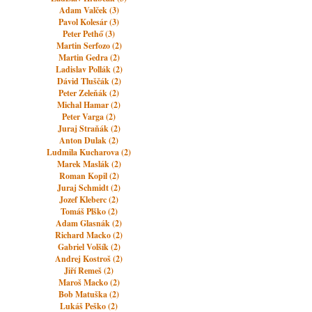
Adam Valček (3)
Pavol Kolesár (3)
Peter Pethő (3)
Martin Serfozo (2)
Martin Gedra (2)
Ladislav Pollák (2)
Dávid Tluščák (2)
Peter Zeleňák (2)
Michal Hamar (2)
Peter Varga (2)
Juraj Straňák (2)
Anton Dulak (2)
Ludmila Kucharova (2)
Marek Maslák (2)
Roman Kopil (2)
Juraj Schmidt (2)
Jozef Kleberc (2)
Tomáš Plško (2)
Adam Glasnák (2)
Richard Macko (2)
Gabriel Volšík (2)
Andrej Kostroš (2)
Jiří Remeš (2)
Maroš Macko (2)
Bob Matuška (2)
Lukáš Peško (2)