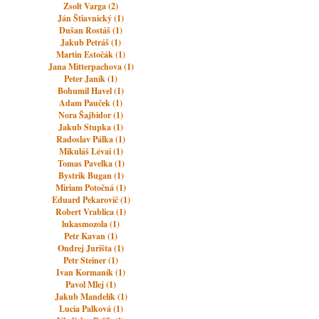
Zsolt Varga (2)
Ján Štiavnický (1)
Dušan Rostáš (1)
Jakub Petráš (1)
Martin Estočák (1)
Jana Mitterpachova (1)
Peter Janík (1)
Bohumil Havel (1)
Adam Pauček (1)
Nora Šajbidor (1)
Jakub Stupka (1)
Radoslav Pálka (1)
Mikuláš Lévai (1)
Tomas Pavelka (1)
Bystrik Bugan (1)
Miriam Potočná (1)
Eduard Pekarovič (1)
Robert Vrablica (1)
lukasmozola (1)
Petr Kavan (1)
Ondrej Jurišta (1)
Petr Steiner (1)
Ivan Kormaník (1)
Pavol Mlej (1)
Jakub Mandelík (1)
Lucia Palková (1)