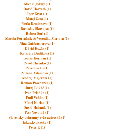
Michal Jediný (1)
David Horváth (1)
Igor Krist (1)
Matej Gera (1)
Paula Demianova (1)
Rastislav Skovajsa (1)
Robert Šorl (1)
Marián Porvažník & Veronika Merjava (1)
Nina Gaisbacherova (1)
Dávid Kozák (1)
Katarína Dudíková (1)
Tomáš Korman (1)
Pavol Chrenko (1)
Pavel Lacko (1)
Zuzana Adamova (1)
Andrej Majerník (1)
Roman Prochazka (1)
Juraj Lukáč (1)
Ivan Priadka (1)
Emil Vaňko (1)
Matej Kurian (1)
David Halenák (1)
Petr Novotný (1)
Slovenský ochranný zväz autorský (1)
lukas.kvokacka (1)
Peter K (1)