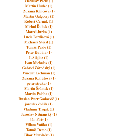
Vladislav Pečík (1)
Martin Hudec (1)
Zuzana Klincová (1)
Martin Galgoczy (1)
Róbert Černák (1)
Michal Ďubek (1)
Marcel Jurko (1)
Lucia Berdisová (1)
Michaela Stessl (1)
Tomáš Pavlo (1)
Peter Kubina (1)
I. Stiglitz (1)
Ivan Michalov (1)
Gabriel Závodský (1)
Vincent Lechman (1)
Zuzana Kohútová (1)
peter straka (1)
Martin Šrámek (1)
Martin Poloha (1)
Ruslan Peter Gadaevič (1)
jaroslav čollák (1)
Vladimir Trojak (1)
Jaroslav Nižňanský (1)
Ján Pirč (1)
Viliam Vaňko (1)
Tomáš Demo (1)
Tibor Menyhért (1)