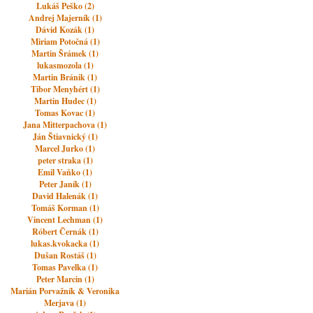
Lukáš Peško (2)
Andrej Majerník (1)
Dávid Kozák (1)
Miriam Potočná (1)
Martin Šrámek (1)
lukasmozola (1)
Martin Bránik (1)
Tibor Menyhért (1)
Martin Hudec (1)
Tomas Kovac (1)
Jana Mitterpachova (1)
Ján Štiavnický (1)
Marcel Jurko (1)
peter straka (1)
Emil Vaňko (1)
Peter Janík (1)
David Halenák (1)
Tomáš Korman (1)
Vincent Lechman (1)
Róbert Černák (1)
lukas.kvokacka (1)
Dušan Rostáš (1)
Tomas Pavelka (1)
Peter Marcin (1)
Marián Porvažník & Veronika
Merjava (1)