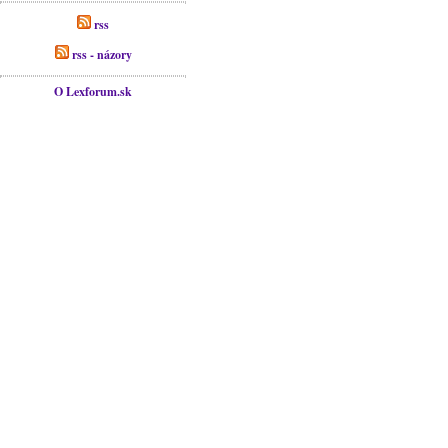
rss
rss - názory
O Lexforum.sk