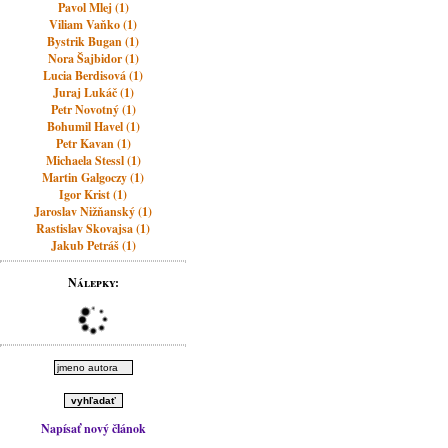
Pavol Mlej (1)
Viliam Vaňko (1)
Bystrik Bugan (1)
Nora Šajbidor (1)
Lucia Berdisová (1)
Juraj Lukáč (1)
Petr Novotný (1)
Bohumil Havel (1)
Petr Kavan (1)
Michaela Stessl (1)
Martin Galgoczy (1)
Igor Krist (1)
Jaroslav Nižňanský (1)
Rastislav Skovajsa (1)
Jakub Petráš (1)
Nálepky:
Napísať nový článok