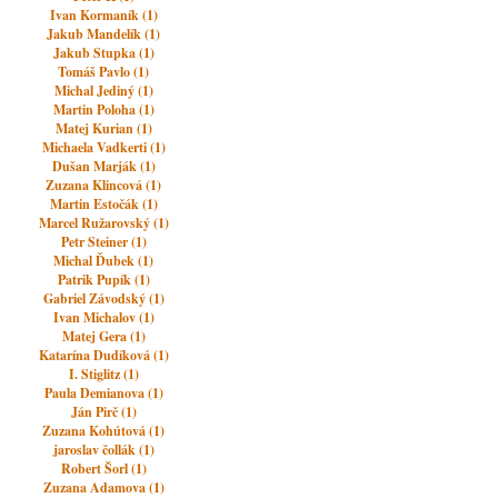
Ivan Kormaník (1)
Jakub Mandelík (1)
Jakub Stupka (1)
Tomáš Pavlo (1)
Michal Jediný (1)
Martin Poloha (1)
Matej Kurian (1)
Michaela Vadkerti (1)
Dušan Marják (1)
Zuzana Klincová (1)
Martin Estočák (1)
Marcel Ružarovský (1)
Petr Steiner (1)
Michal Ďubek (1)
Patrik Pupík (1)
Gabriel Závodský (1)
Ivan Michalov (1)
Matej Gera (1)
Katarína Dudíková (1)
I. Stiglitz (1)
Paula Demianova (1)
Ján Pirč (1)
Zuzana Kohútová (1)
jaroslav čollák (1)
Robert Šorl (1)
Zuzana Adamova (1)