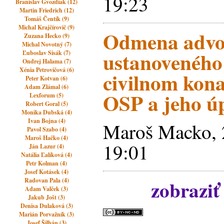
19:23
Branislav Gvozdiak (12)
Martin Friedrich (12)
Tomáš Čentík (9)
Michal Krajčírovič (9)
Odmena advo
Zuzana Hecko (9)
Michal Novotný (7)
ustanoveného
Ľuboslav Sisák (7)
Ondrej Halama (7)
Xénia Petrovičová (6)
civilnom kona
Peter Kotvan (6)
Adam Zlámal (6)
OSP a jeho ú
Lexforum (5)
Robert Goral (5)
Monika Dubská (4)
Ivan Bojna (4)
Maroš Macko, 
Pavol Szabo (4)
Maroš Hačko (4)
19:01
Ján Lazur (4)
Natália Ľalíková (4)
Petr Kolman (4)
Josef Kotásek (4)
zobraziť
Radovan Pala (4)
Adam Valček (3)
Jakub Jošt (3)
Denisa Dulaková (3)
Marián Porvažník (3)
Josef Šilhán (3)