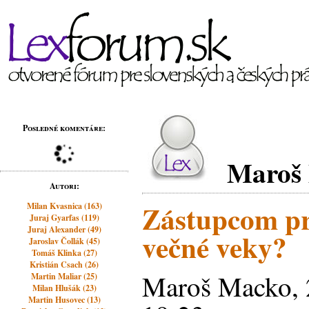
Posledné komentáre:
Maroš
Autori:
Zástupcom pro
Milan Kvasnica (163)
Juraj Gyarfas (119)
Juraj Alexander (49)
večné veky?
Jaroslav Čollák (45)
Tomáš Klinka (27)
Kristián Csach (26)
Maroš Macko, 
Martin Maliar (25)
Milan Hlušák (23)
Martin Husovec (13)