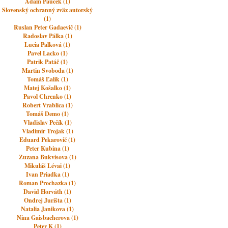
Adam Pauček (1)
Slovenský ochranný zväz autorský
(1)
Ruslan Peter Gadaevič (1)
Radoslav Pálka (1)
Lucia Palková (1)
Pavel Lacko (1)
Patrik Patáč (1)
Martin Svoboda (1)
Tomáš Ľalík (1)
Matej Košalko (1)
Pavol Chrenko (1)
Robert Vrablica (1)
Tomáš Demo (1)
Vladislav Pečík (1)
Vladimir Trojak (1)
Eduard Pekarovič (1)
Peter Kubina (1)
Zuzana Bukvisova (1)
Mikuláš Lévai (1)
Ivan Priadka (1)
Roman Prochazka (1)
David Horváth (1)
Ondrej Jurišta (1)
Natalia Janikova (1)
Nina Gaisbacherova (1)
Peter K (1)