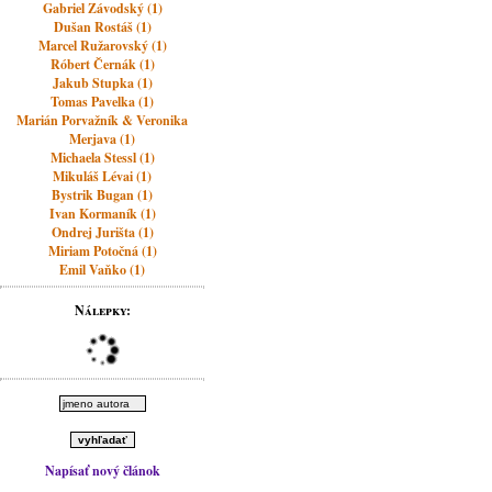
Gabriel Závodský (1)
Dušan Rostáš (1)
Marcel Ružarovský (1)
Róbert Černák (1)
Jakub Stupka (1)
Tomas Pavelka (1)
Marián Porvažník & Veronika
Merjava (1)
Michaela Stessl (1)
Mikuláš Lévai (1)
Bystrik Bugan (1)
Ivan Kormaník (1)
Ondrej Jurišta (1)
Miriam Potočná (1)
Emil Vaňko (1)
Nálepky:
Napísať nový článok