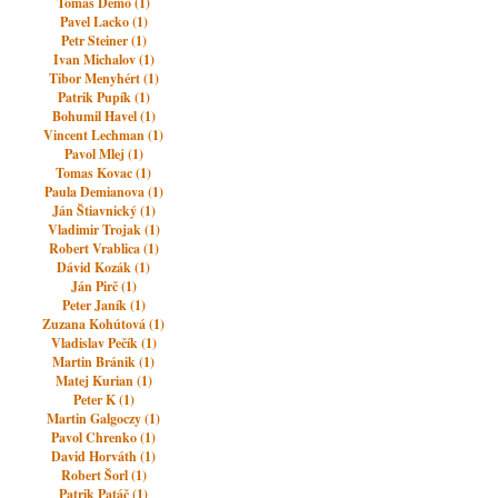
Tomáš Demo (1)
Pavel Lacko (1)
Petr Steiner (1)
Ivan Michalov (1)
Tibor Menyhért (1)
Patrik Pupík (1)
Bohumil Havel (1)
Vincent Lechman (1)
Pavol Mlej (1)
Tomas Kovac (1)
Paula Demianova (1)
Ján Štiavnický (1)
Vladimir Trojak (1)
Robert Vrablica (1)
Dávid Kozák (1)
Ján Pirč (1)
Peter Janík (1)
Zuzana Kohútová (1)
Vladislav Pečík (1)
Martin Bránik (1)
Matej Kurian (1)
Peter K (1)
Martin Galgoczy (1)
Pavol Chrenko (1)
David Horváth (1)
Robert Šorl (1)
Patrik Patáč (1)