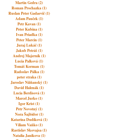
Martin Gedra (2)
Roman Prochazka (1)
Ruslan Peter Gadaevič (1)
Adam Pauček (1)
Petr Kavan (1)
Peter Kubina (1)
Ivan Priadka (1)
Peter Marcin (1)
Juraj Lukáč (1)
Jakub Petráš (1)
Andrej Majerník (1)
Lucia Palková (1)
Tomáš Korman (1)
Radoslav Pálka (1)
peter straka (1)
Jaroslav Nižňanský (1)
David Halenák (1)
Lucia Berdisová (1)
Marcel Jurko (1)
Igor Krist (1)
Petr Novotný (1)
Nora Šajbidor (1)
Katarína Dudíková (1)
Viliam Vaňko (1)
Rastislav Skovajsa (1)
Natalia Janikova (1)