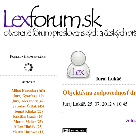
Posledné komentáre:
Juraj Lukáč
Autori:
Milan Kvasnica (163)
Objektívna zodpovednosť drž
Juraj Gyarfas (119)
Juraj Alexander (49)
Juraj Lukáč, 25. 07. 2012 v 10:45
Jaroslav Čollák (45)
Tomáš Klinka (27)
Kristián Csach (26)
zobra
Martin Maliar (25)
Milan Hlušák (23)
Martin Husovec (13)