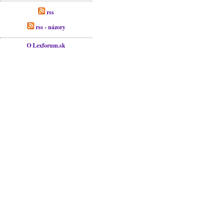
rss
rss - názory
O Lexforum.sk