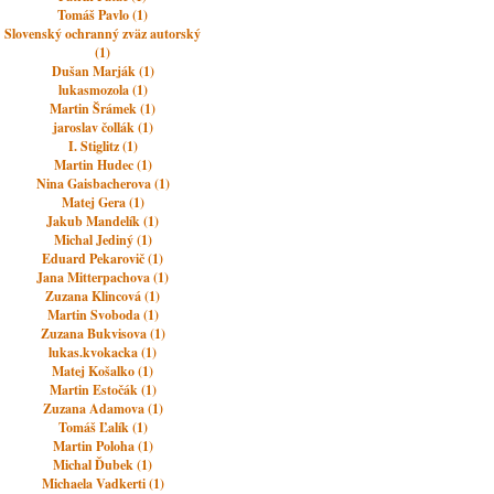
Tomáš Pavlo (1)
Slovenský ochranný zväz autorský
(1)
Dušan Marják (1)
lukasmozola (1)
Martin Šrámek (1)
jaroslav čollák (1)
I. Stiglitz (1)
Martin Hudec (1)
Nina Gaisbacherova (1)
Matej Gera (1)
Jakub Mandelík (1)
Michal Jediný (1)
Eduard Pekarovič (1)
Jana Mitterpachova (1)
Zuzana Klincová (1)
Martin Svoboda (1)
Zuzana Bukvisova (1)
lukas.kvokacka (1)
Matej Košalko (1)
Martin Estočák (1)
Zuzana Adamova (1)
Tomáš Ľalík (1)
Martin Poloha (1)
Michal Ďubek (1)
Michaela Vadkerti (1)