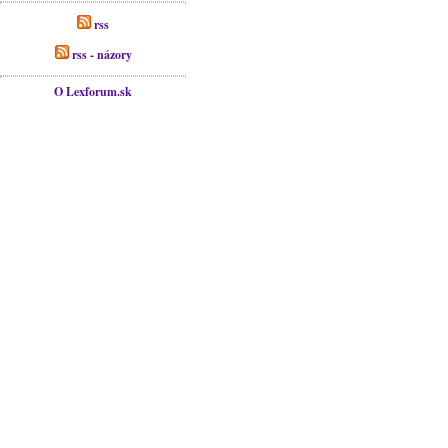
rss
rss - názory
O Lexforum.sk