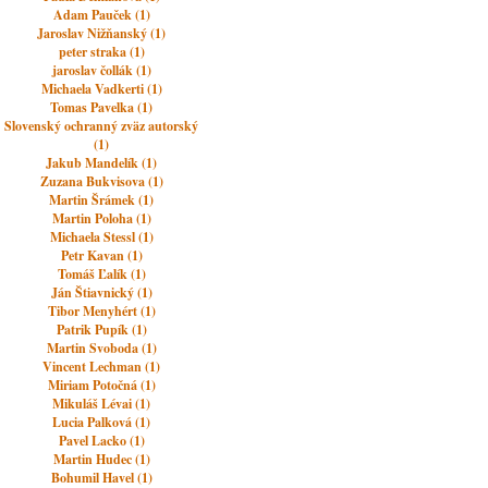
Adam Pauček (1)
Jaroslav Nižňanský (1)
peter straka (1)
jaroslav čollák (1)
Michaela Vadkerti (1)
Tomas Pavelka (1)
Slovenský ochranný zväz autorský
(1)
Jakub Mandelík (1)
Zuzana Bukvisova (1)
Martin Šrámek (1)
Martin Poloha (1)
Michaela Stessl (1)
Petr Kavan (1)
Tomáš Ľalík (1)
Ján Štiavnický (1)
Tibor Menyhért (1)
Patrik Pupík (1)
Martin Svoboda (1)
Vincent Lechman (1)
Miriam Potočná (1)
Mikuláš Lévai (1)
Lucia Palková (1)
Pavel Lacko (1)
Martin Hudec (1)
Bohumil Havel (1)