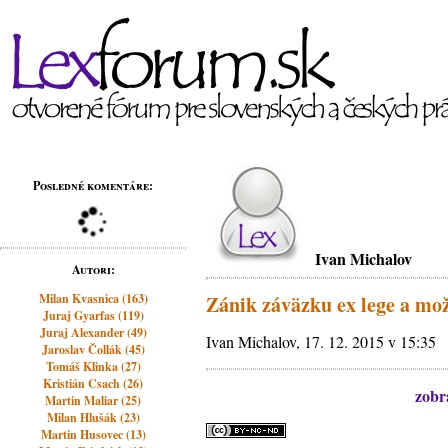
Posledné komentáre:
Ivan Michalov
Autori:
Milan Kvasnica (163)
Zánik záväzku ex lege a mo
Juraj Gyarfas (119)
Juraj Alexander (49)
Ivan Michalov, 17. 12. 2015 v 15:35
Jaroslav Čollák (45)
Tomáš Klinka (27)
Kristián Csach (26)
zobra
Martin Maliar (25)
Milan Hlušák (23)
Martin Husovec (13)