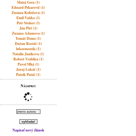
Matej Gera (1)
Eduard Pekarovič (1)
Zuzana Kohútová (1)
Emil Vaňko (1)
Petr Steiner (1)
Ján Pirč (1)
Zuzana Adamova (1)
Tomáš Demo (1)
Dušan Rostáš (1)
lukasmozola (1)
Natalia Janikova (1)
Robert Vrablica (1)
Pavol Mlej (1)
Juraj Lukáč (1)
Patrik Patáč (1)
Nálepky:
Napísať nový článok