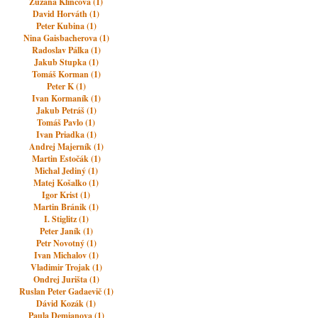
Zuzana Klincová (1)
David Horváth (1)
Peter Kubina (1)
Nina Gaisbacherova (1)
Radoslav Pálka (1)
Jakub Stupka (1)
Tomáš Korman (1)
Peter K (1)
Ivan Kormaník (1)
Jakub Petráš (1)
Tomáš Pavlo (1)
Ivan Priadka (1)
Andrej Majerník (1)
Martin Estočák (1)
Michal Jediný (1)
Matej Košalko (1)
Igor Krist (1)
Martin Bránik (1)
I. Stiglitz (1)
Peter Janík (1)
Petr Novotný (1)
Ivan Michalov (1)
Vladimir Trojak (1)
Ondrej Jurišta (1)
Ruslan Peter Gadaevič (1)
Dávid Kozák (1)
Paula Demianova (1)