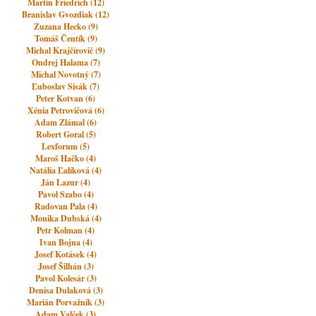
Martin Friedrich (12)
Branislav Gvozdiak (12)
Zuzana Hecko (9)
Tomáš Čentík (9)
Michal Krajčírovič (9)
Ondrej Halama (7)
Michal Novotný (7)
Ľuboslav Sisák (7)
Peter Kotvan (6)
Xénia Petrovičová (6)
Adam Zlámal (6)
Robert Goral (5)
Lexforum (5)
Maroš Hačko (4)
Natália Ľalíková (4)
Ján Lazur (4)
Pavol Szabo (4)
Radovan Pala (4)
Monika Dubská (4)
Petr Kolman (4)
Ivan Bojna (4)
Josef Kotásek (4)
Josef Šilhán (3)
Pavol Kolesár (3)
Denisa Dulaková (3)
Marián Porvažník (3)
Adam Valček (3)