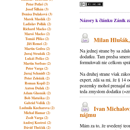
Peter Pethő (3)
Josef Šilhán (3)
Denisa Dulaková (3)
Marek Maslák (2)
Názory k článku Zánik zá
Ladislav Pollák (2)
Richard Macko (2)
Maroš Macko (2)
Milan Hlušák, 
Tomáš Plško (2)
Jiří Remeš (2)
Martin Gedra (2)
Na jednej strane by sa zd
Juraj Straňák (2)
dodatku. Tam predsa smerov
Lukáš Peško (2)
formulovali nie celkom spr
Martin Serfozo (2)
Peter Varga (2)
Juraj Schmidt (2)
Na druhej strane však záko
Peter Zeleňák (2)
expert, zdá sa mi, že § 14 o
Roman Kopil (2)
pozemky mohol prenajať ni
Anton Dulak (2)
teda zmyslom dodatku (=zml
Adam Glasnák (2)
Bob Matuška (2)
Gabriel Volšík (2)
Ivan Michalov,
Ludmila Kucharova (2)
Michal Hamar (2)
nájmu
Zsolt Varga (2)
Andrej Kostroš (2)
Mám za to, že uvedený teo
Dávid Tluščák (2)