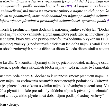
neskorším dňom uvedeným v rozhodnutí
(pozn. náš deň X)
zanikajú ná
cia vinohradov podľa osobitného predpisu.
10a)
.
Ak nájomca riadne a vč
nehnuteľností, má právo na uzavretie zmluvy o nájme nových pozemk
dniku za podmienok, ktoré sú dohodnuté pri nájme pôvodných nehnuteľ
ajúcu výmere pôvodných prenajatých nehnuteľností, upravenú podľa
§
atvorili k predmetu nájmu dodatok k nájomnej zmluve (ďalej len "Doda
dmet nájmu
(novo vzniknuté a prenajímateľovi pridelené nehnuteľnosti
met nájmu, ktorý vznikne právoplatnosťou rozhodnutia o vykonaní PPÚ
nájomnej zmluvy (z podstatných náležitostí len doba nájmu) ostali Do
om oboch zmluvných strán a účinnosť dňom X, teda dňom zániku nájo
de ku dňu X k zániku nájomnej zmluvy, pričom dodatok nasleduje osud
bsencie podstatnej náležitosti (doba nájmu) - teda nemôže byť samosta
entom, teda dňom X, dochádza k účinnosti zmeny predmetu nájmu, a 
om nájmu za zachovania ostatných nezmenených podmienok. (zároveň 
 je splnená litera zákona o zániku nájmu k pôvodným pozemkom). V t
ína plynúť tam, kde prestala plynúť doba nájmu k pôvodným nehnuteľno
mnej zmluvy, alebo plynie nová doba nájmu podľa pôvodnej zmluvy?
udem vďačný.