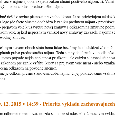
al vec v nájme aj doteraz (teda zákon chráni poctivého nájomcu). Vam
 výnimkou z práva prednostného nájmu.
ebné riešiť v rovine platnosti právneho úkonu. Ja sa prichyľujem taktiež
 lege (de facto vlastne dochádza k zániku predmetu nájmu - prečíslova
to prejavom vôle k uzavretiu novej zmluvy s odkazom na zmluvné pod
avom vôle, aj keď nepresným vznikol nový zmluvný záväzok, nájomná 
ôvodnej zmluve.
deálnym stavom oboch strán bona fidae bez úmyslu obchádzať zákon či
/uplatniť právo prednostného nájmu. Teda strany chcú zmluvu podľa p
omto prípade nejde neplatnosť pr. úkonu, ale otázku súčasnej účinnosti
 zákonom pre zánik vzťahu, ktorý sa prejavom vôle mení - alebo vzniká
 určená odkazom na pôvodné znenie).
nie je celkom presne stanovená doba nájmu, či jej pokračovanie však na
ôle.
9. 12. 2015 v 14:39 - Priorita vykladu zachovavajuceh
fam odborne komentovat, no zda sa mi, ze si ndospel k 2 moznym vykl