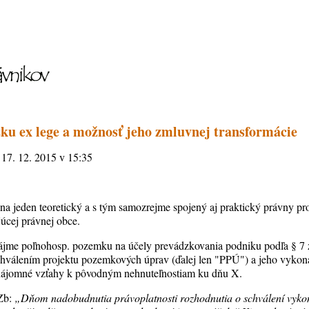
ku ex lege a možnosť jeho zmluvnej transformácie
, 17. 12. 2015 v 15:35
l na jeden teoretický a s tým samozrejme spojený aj praktický právny pr
júcej právnej obce.
nájme poľnohosp. pozemku na účely prevádzkovania podniku podľa § 7
schválením projektu pozemkových úprav (ďalej len "PPÚ") a jeho vykon
 nájomné vzťahy k pôvodným nehnuteľnostiam ku dňu X.
 Zb:
„Dňom nadobudnutia právoplatnosti rozhodnutia o schválení vyko