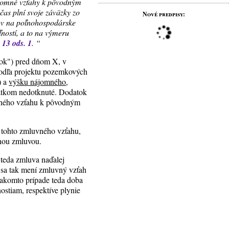
jomné vzťahy k pôvodným
as plní svoje záväzky zo
Nové predpisy:
ov na poľnohospodárske
ností, a to na výmeru
 13 ods. 1
.
“
tok") pred dňom X, v
 podľa projektu pozemkových
) a
výšku nájomného
,
datkom nedotknuté. Dodatok
mného vzťahu k pôvodným
 tohto zmluvného vzťahu,
tnou zmluvou.
teda zmluva naďalej
sa tak mení zmluvný vzťah
akomto prípade teda doba
stiam, respektíve plynie