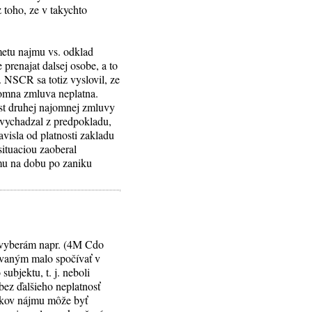
 toho, ze v takychto
metu najmu vs. odklad
 prenajat dalsej osobe, a to
 NSCR sa totiz vyslovil, ze
jomna zmluva neplatna.
ost druhej najomnej zmluvy
vychadzal z predpokladu,
visla od platnosti zakladu
ituaciou zaoberal
jmu na dobu po zaniku
ov vyberám napr. (4M Cdo
ovaným malo spočívať v
ubjektu, t. j. neboli
bez ďalšieho neplatnosť
inkov nájmu môže byť