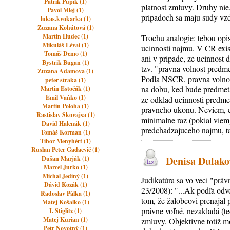
Patrik Pupík (1)
platnost zmluvy. Druhy nie
Pavol Mlej (1)
pripadoch sa maju sudy vzd
lukas.kvokacka (1)
Zuzana Kohútová (1)
Martin Hudec (1)
Trochu analogie: tebou opi
Mikuláš Lévai (1)
ucinnosti najmu. V CR exist
Tomáš Demo (1)
ani v pripade, ze ucinnost
Bystrik Bugan (1)
tzv. "pravna volnost predm
Zuzana Adamova (1)
Podla NSCR, pravna volnost
peter straka (1)
na dobu, ked bude predme
Martin Estočák (1)
Emil Vaňko (1)
ze odklad ucinnosti predmet
Martin Poloha (1)
pravneho ukonu. Neviem, c
Rastislav Skovajsa (1)
minimalne raz (pokial viem
David Halenák (1)
predchadzajuceho najmu, t
Tomáš Korman (1)
Tibor Menyhért (1)
Ruslan Peter Gadaevič (1)
Denisa Dulakov
Dušan Marják (1)
Marcel Jurko (1)
Michal Jediný (1)
Judikatúra sa vo veci "prá
Dávid Kozák (1)
23/2008): "...Ak podľa odv
Radoslav Pálka (1)
tom, že žalobcovi prenajal 
Matej Košalko (1)
právne voľné, nezakladá (t
I. Stiglitz (1)
Matej Kurian (1)
zmluvy. Objektívne totiž m
Petr Novotný (1)