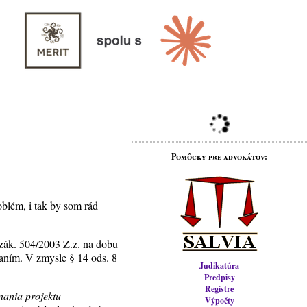
Pomôcky pre advokátov:
oblém, i tak by som rád
 zák.
504/2003
Z.z. na dobu
aním. V zmysle § 14 ods. 8
Judikatúra
Predpisy
Registre
nania projektu
Výpočty