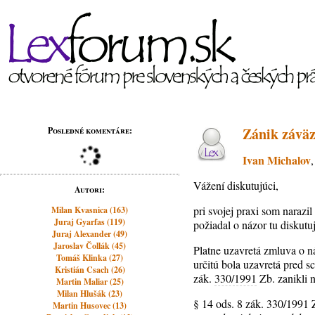
Zánik záväz
Posledné komentáre:
Ivan Michalov
Vážení diskutujúci,
Autori:
pri svojej praxi som narazi
Milan Kvasnica (163)
Juraj Gyarfas (119)
požiadal o názor tu diskutu
Juraj Alexander (49)
Jaroslav Čollák (45)
Platne uzavretá zmluva o 
Tomáš Klinka (27)
určitú bola uzavretá pred 
Kristián Csach (26)
zák.
330/1991
Zb. zanikli
Martin Maliar (25)
Milan Hlušák (23)
§ 14 ods. 8 zák. 330/1991
Martin Husovec (13)