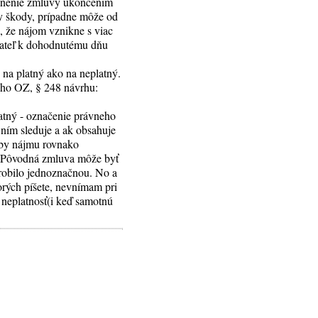
splnenie zmluvy ukončením
y škody, prípadne môže od
, že nájom vznikne s viac
mateľ k dohodnutému dňu
 na platný ako na neplatný.
vého OZ, § 248 návrhu:
latný - označenie právneho
 ním sleduje a ak obsahuje
oby nájmu rovnako
. (Pôvodná zmluva môže byť
 robilo jednoznačnou. No a
orých píšete, nevnímam pri
 neplatnosť(i keď samotnú