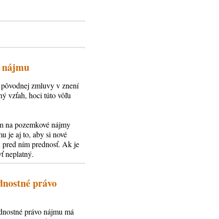
o nájmu
 pôvodnej zmluvy v znení
ý vzťah, hoci túto vôľu
 som na pozemkové nájmy
 je aj to, aby si nové
pred ním prednosť. Ak je
ť neplatný.
ednostné právo
ednostné právo nájmu má