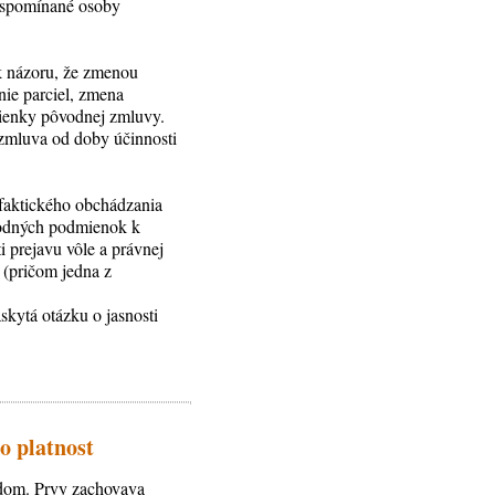
i spomínané osoby
 k názoru, že zmenou
nie parciel, zmena
mienky pôvodnej zmluvy.
zmluva od doby účinnosti
 faktického obchádzania
ôvodných podmienok k
 prejavu vôle a právnej
 (pričom jedna z
skytá otázku o jasnosti
o platnost
adom. Prvy zachovava