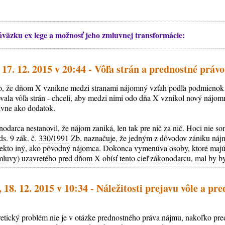
väzku ex lege a možnosť jeho zmluvnej transformácie:
17. 12. 2015 v 20:44 - Vôľa strán a prednostné práv
alo, že dňom X vznikne medzi stranami nájomný vzťah podľa podmienok
ala vôľa strán - chceli, aby medzi nimi odo dňa X vznikol nový nájomn
ávne ako dodatok.
nodarca nestanovil, že nájom zaniká, len tak pre nič za nič. Hoci nie
ds. 9 zák. č.
330/1991
Zb. naznačuje, že jedným z dôvodov zániku nájmu
ekto iný, ako pôvodný nájomca. Dokonca vymenúva osoby, ktoré majú 
uvy) uzavretého pred dňom X obísť tento cieľ zákonodarcu, mal by by
 18. 12. 2015 v 10:34 - Náležitosti prejavu vôle a pr
retický problém nie je v otázke prednostného práva nájmu, nakoľko pr