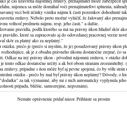
ako je čas uzavretia nájomnej zmluvy, prenajímateľ môže zabezpečiť 
zťahu, nájomca sa môže domáhať voči prenajímateľovi splnenia, náhrad
avanej veci boli účinky vzniku nájmu k časti pozemkov dohodnuté tak
avretia zmluvy. Nebolo preto možné vylúčiť, že žalovaný ako prenaj
nu voľnosť predmetu nájmu, resp. jeho časti." a dalšie.
ovanie pravidla, podľa ktorého sa má na právny úkon hľadieť skôr ako
 pravidlo, ktoré sa zapracovalo aj do odovzdanej pracovnej verzie no
ať skôr za platný ako za neplatný."
ôr otázku, prečo je (prečo si myslím, že je) posudzovaný právny úkon p
 rozhodujúce, ak je z obsahu právneho úkonu dostatočne zrejmé, čo sa
sti. Odkaz na iný právny úkon - pôvodnú nájomnú zmluvu, v otázke d
je tento odkaz dostatočne určitý a ak bol obom stranám zrozumiteľný
oha zmluvy, prípadne s ňou môže byť aj pevne spojená, čo by vôľu strán
kontrolnú otázku - prečo by mal byť právny úkon neplatný? Dôvody, o kt
ti "dodatku" za tak významné, aby mi z nich automaticky vyplynula jeho
kolnosti prípadu, bližšie, samozrejme, nepoznám).
Nemáte oprávnenie pridať názor. Prihláste sa prosím