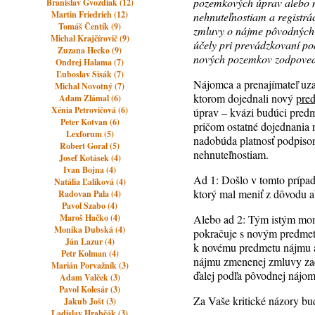
pozemkových úprav alebo 
Branislav Gvozdiak (12)
Martin Friedrich (12)
nehnuteľnostiam a registrá
Tomáš Čentík (9)
zmluvy o nájme pôvodných 
Michal Krajčírovič (9)
účely pri prevádzkovaní po
Zuzana Hecko (9)
nových pozemkov zodpoved
Ondrej Halama (7)
Ľuboslav Sisák (7)
Nájomca a prenajímateľ uz
Michal Novotný (7)
ktorom dojednali nový
pre
Adam Zlámal (6)
Xénia Petrovičová (6)
úprav – kvázi budúci pred
Peter Kotvan (6)
pričom ostatné dojednania 
Lexforum (5)
nadobúda platnosť podpis
Robert Goral (5)
nehnuteľnostiam.
Josef Kotásek (4)
Ivan Bojna (4)
Ad 1: Došlo v tomto prípa
Natália Ľalíková (4)
ktorý mal meniť z dôvodu a
Radovan Pala (4)
Pavol Szabo (4)
Maroš Hačko (4)
Alebo ad 2: Tým istým mom
Monika Dubská (4)
pokračuje s novým predmet
Ján Lazur (4)
k novému predmetu nájmu a
Petr Kolman (4)
nájmu zmenenej zmluvy zač
Marián Porvažník (3)
ďalej podľa pôvodnej nájo
Adam Valček (3)
Pavol Kolesár (3)
Za Vaše kritické názory b
Jakub Jošt (3)
Ladislav Hrabčák (3)