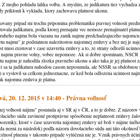
. Z mojho pohladu lahka volba. A myslim, ze judikatura tiez vychadza z
y priklonit k vykladu, ktory zachovava platnost ukonu.
sovany pripad mi trochu pripomina problematiku pravnej volnosti pred
ovala judikatura, podla ktorej prenajatu vec nemoze prenajimatel platne
 druheho najmu bola viazana na zanik najmu predchadzajuceho najomcu.
etu najmu" je podstatnou nalezitostou najomnej zmluvy a bez nej je na
 musi existovat v case uzavretia zmluvy a to, ze strany odlozili ucinn
t najmu pravne volny, vobec nepomoze. Ak si dobre spominam, NSCR 
u najmu je nahodila zlozka pravneho ukonu a ako taka je jej platnost za
i sa ta judikatura nahodou casom neposunula, ale NSSR sa obdobnou s
) a vyslovil sa celkom jednoznacne, ze ked bola odlozena ucinnost na
ak najomna zmluva je platna.
á, 20. 12. 2015 v 14:40 - Právna voľnosť
vnej voľnosti nájmu" posunula aj v SR aj v ČR, a to je dobre. Z názor
olacieho súdu zavinené protiprávne spôsobenie neplatnosti zmluvy žal
pozemky, ktoré v čase uzavretia nájomnej zmluvy už boli v nájme iného s
eda nemá za následok) podľa názoru dovolacieho súdu ani táto okolnosť 
ožnosť plnenia v takomto prípade vylúčená nie je. Vznik právnych úč