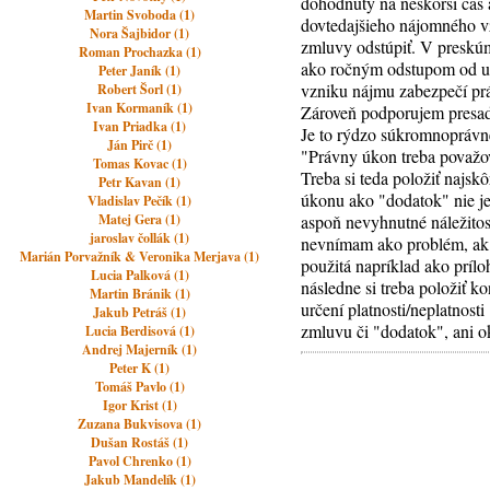
dohodnutý na neskorší čas 
Martin Svoboda (1)
dovtedajšieho nájomného v
Nora Šajbidor (1)
zmluvy odstúpiť. V preskúm
Roman Prochazka (1)
ako ročným odstupom od uz
Peter Janík (1)
vzniku nájmu zabezpečí práv
Robert Šorl (1)
Ivan Kormaník (1)
Zároveň podporujem presadz
Ivan Priadka (1)
Je to rýdzo súkromnoprávne
Ján Pirč (1)
"Právny úkon treba považov
Tomas Kovac (1)
Treba si teda položiť najsk
Petr Kavan (1)
úkonu ako "dodatok" nie je
Vladislav Pečík (1)
Matej Gera (1)
aspoň nevyhnutné náležito
jaroslav čollák (1)
nevnímam ako problém, ak 
Marián Porvažník & Veronika Merjava (1)
použitá napríklad ako príl
Lucia Palková (1)
následne si treba položiť 
Martin Bránik (1)
určení platnosti/neplatnos
Jakub Petráš (1)
zmluvu či "dodatok", ani o
Lucia Berdisová (1)
Andrej Majerník (1)
Peter K (1)
Tomáš Pavlo (1)
Igor Krist (1)
Zuzana Bukvisova (1)
Dušan Rostáš (1)
Pavol Chrenko (1)
Jakub Mandelík (1)