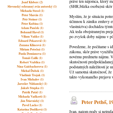
práve ten nájomca, ktorý m
Jozef Kleberc (2)
(SHR,blízka osoba)sú skôr
Slovenský ochranný zväz autorský (1)
Michaela Stessl (1)
Peter Marcin (1)
Myslím, že je situáciu potr
Petr Steiner (1)
účinnou k zániku zmluvy ex
Peter Kubina (1)
vlastníctva) dochádza tým
Adam Pauček (1)
Ak teda obojstranným prej
Bohumil Havel (1)
po zvyšok doby nájmu v p
Viliam Vaňko (1)
Eduard Pekarovič (1)
Zuzana Klincová (1)
Povedzme, že počítame s i
Miriam Potočná (1)
zákona, skôr práve využiť
Paula Demianova (1)
novému predmetu nájmu. V t
Tomáš Ľalík (1)
skutočnosti predpokladanej
Robert Vrablica (1)
podstatných náležitostí je
Nina Gaisbacherova (1)
Michal Ďubek (1)
Už samotná skutočnosť, že 
Vladimir Trojak (1)
takto vykonaného prejavu v
Ivan Michalov (1)
Jaroslav Nižňanský (1)
Jakub Stupka (1)
Patrik Patáč (1)
Michaela Vadkerti (1)
Peter Pethő, 1
Ján Štiavnický (1)
Pavel Lacko (1)
Katarína Dudíková (1)
Ivan, najom pody si netru