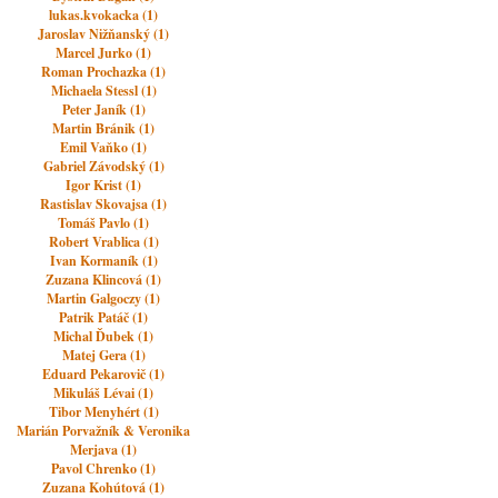
lukas.kvokacka (1)
Jaroslav Nižňanský (1)
Marcel Jurko (1)
Roman Prochazka (1)
Michaela Stessl (1)
Peter Janík (1)
Martin Bránik (1)
Emil Vaňko (1)
Gabriel Závodský (1)
Igor Krist (1)
Rastislav Skovajsa (1)
Tomáš Pavlo (1)
Robert Vrablica (1)
Ivan Kormaník (1)
Zuzana Klincová (1)
Martin Galgoczy (1)
Patrik Patáč (1)
Michal Ďubek (1)
Matej Gera (1)
Eduard Pekarovič (1)
Mikuláš Lévai (1)
Tibor Menyhért (1)
Marián Porvažník & Veronika
Merjava (1)
Pavol Chrenko (1)
Zuzana Kohútová (1)