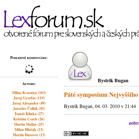
Posledné komentáre:
Bystrik Bugan
Autori:
Milan Kvasnica (163)
Páté symposium Nejvyššího
Juraj Gyarfas (119)
Juraj Alexander (49)
Bystrik Bugan, 04. 03. 2010 v 21:44
Jaroslav Čollák (45)
Tomáš Klinka (27)
Kristián Csach (26)
zobra
Martin Maliar (25)
Milan Hlušák (23)
Martin Husovec (13)