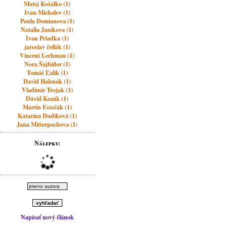
Matej Košalko (1)
Ivan Michalov (1)
Paula Demianova (1)
Natalia Janikova (1)
Ivan Priadka (1)
jaroslav čollák (1)
Vincent Lechman (1)
Nora Šajbidor (1)
Tomáš Ľalík (1)
David Halenák (1)
Vladimir Trojak (1)
Dávid Kozák (1)
Martin Estočák (1)
Katarína Dudíková (1)
Jana Mitterpachova (1)
Nálepky:
Napísať nový článok