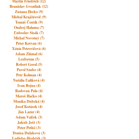
Martin Friedrich (12)
Branislav Gvozdiak (12)
Zuzana Hecko (9)
Michal Krajčírovič (9)
Tomáš Čentík (9)
Ondrej Halama (7)
Ľuboslav Sisák (7)
Michal Novotný (7)
Peter Kotvan (6)
Xénia Petrovičová (6)
Adam Zlámal (6)
Lexforum (5)
Robert Goral (5)
Pavol Szabo (4)
Petr Kolman (4)
Natália Ľalíková (4)
Ivan Bojna (4)
Radovan Pala (4)
Maroš Hačko (4)
Monika Dubská (4)
Josef Kotásek (4)
Ján Lazur (4)
Adam Valček (3)
Jakub Jošt (3)
Peter Pethő (3)
Denisa Dulaková (3)
Ladislav Hrabčák (3)