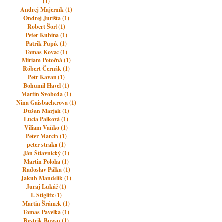
(1)
Andrej Majerník (1)
Ondrej Jurišta (1)
Robert Šorl (1)
Peter Kubina (1)
Patrik Pupík (1)
Tomas Kovac (1)
Miriam Potočná (1)
Róbert Černák (1)
Petr Kavan (1)
Bohumil Havel (1)
Martin Svoboda (1)
Nina Gaisbacherova (1)
Dušan Marják (1)
Lucia Palková (1)
Viliam Vaňko (1)
Peter Marcin (1)
peter straka (1)
Ján Štiavnický (1)
Martin Poloha (1)
Radoslav Pálka (1)
Jakub Mandelík (1)
Juraj Lukáč (1)
I. Stiglitz (1)
Martin Šrámek (1)
Tomas Pavelka (1)
Bystrik Bugan (1)