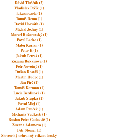
Dávid Tluščák (2)
Vladislav Pečík (1)
lukasmozola (1)
Tomáš Demo (1)
David Horváth (1)
Michal Jediný (1)
Marcel Ružarovský (1)
Pavel Lacko (1)
Matej Kurian (1)
Peter K (1)
Jakub Petráš (1)
Zuzana Bukvisova (1)
Petr Novotný (1)
Dušan Rostáš (1)
Martin Hudec (1)
Ján Pirč (1)
Tomáš Korman (1)
Lucia Berdisová (1)
Jakub Stupka (1)
Pavol Mlej (1)
Adam Pauček (1)
Michaela Vadkerti (1)
Ruslan Peter Gadaevič (1)
Zuzana Adamova (1)
Petr Steiner (1)
Slovenský ochranný zväz autorský