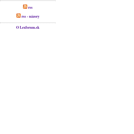
rss
rss - názory
O Lexforum.sk