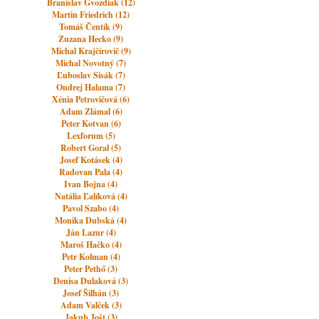
Branislav Gvozdiak (12)
Martin Friedrich (12)
Tomáš Čentík (9)
Zuzana Hecko (9)
Michal Krajčírovič (9)
Michal Novotný (7)
Ľuboslav Sisák (7)
Ondrej Halama (7)
Xénia Petrovičová (6)
Adam Zlámal (6)
Peter Kotvan (6)
Lexforum (5)
Robert Goral (5)
Josef Kotásek (4)
Radovan Pala (4)
Ivan Bojna (4)
Natália Ľalíková (4)
Pavol Szabo (4)
Monika Dubská (4)
Ján Lazur (4)
Maroš Hačko (4)
Petr Kolman (4)
Peter Pethő (3)
Denisa Dulaková (3)
Josef Šilhán (3)
Adam Valček (3)
Jakub Jošt (3)