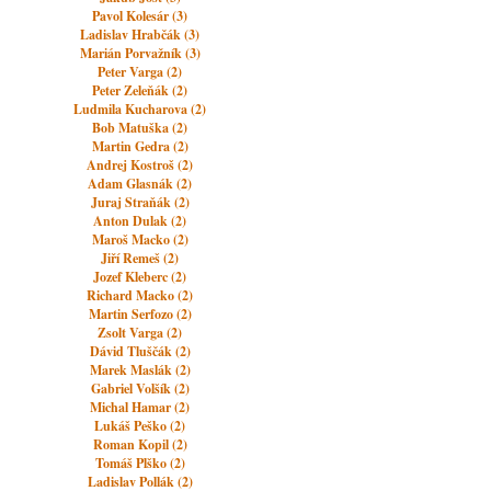
Pavol Kolesár (3)
Ladislav Hrabčák (3)
Marián Porvažník (3)
Peter Varga (2)
Peter Zeleňák (2)
Ludmila Kucharova (2)
Bob Matuška (2)
Martin Gedra (2)
Andrej Kostroš (2)
Adam Glasnák (2)
Juraj Straňák (2)
Anton Dulak (2)
Maroš Macko (2)
Jiří Remeš (2)
Jozef Kleberc (2)
Richard Macko (2)
Martin Serfozo (2)
Zsolt Varga (2)
Dávid Tluščák (2)
Marek Maslák (2)
Gabriel Volšík (2)
Michal Hamar (2)
Lukáš Peško (2)
Roman Kopil (2)
Tomáš Plško (2)
Ladislav Pollák (2)