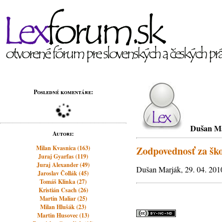
Posledné komentáre:
Dušan M
Autori:
Milan Kvasnica (163)
Zodpovednosť za šk
Juraj Gyarfas (119)
Juraj Alexander (49)
Dušan Marják, 29. 04. 201
Jaroslav Čollák (45)
Tomáš Klinka (27)
Kristián Csach (26)
Martin Maliar (25)
Milan Hlušák (23)
Martin Husovec (13)