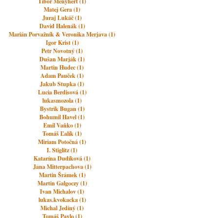
Tibor Menyhért (1)
Matej Gera (1)
Juraj Lukáč (1)
David Halenák (1)
Marián Porvažník & Veronika Merjava (1)
Igor Krist (1)
Petr Novotný (1)
Dušan Marják (1)
Martin Hudec (1)
Adam Pauček (1)
Jakub Stupka (1)
Lucia Berdisová (1)
lukasmozola (1)
Bystrik Bugan (1)
Bohumil Havel (1)
Emil Vaňko (1)
Tomáš Ľalík (1)
Miriam Potočná (1)
I. Stiglitz (1)
Katarína Dudíková (1)
Jana Mitterpachova (1)
Martin Šrámek (1)
Martin Galgoczy (1)
Ivan Michalov (1)
lukas.kvokacka (1)
Michal Jediný (1)
Tomáš Pavlo (1)