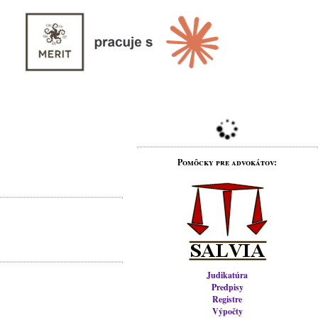
Pomôcky pre advokátov:
Judikatúra
Predpisy
Registre
Výpočty