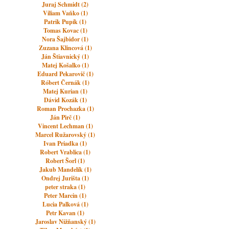
Juraj Schmidt (2)
Viliam Vaňko (1)
Patrik Pupík (1)
Tomas Kovac (1)
Nora Šajbidor (1)
Zuzana Klincová (1)
Ján Štiavnický (1)
Matej Košalko (1)
Eduard Pekarovič (1)
Róbert Černák (1)
Matej Kurian (1)
Dávid Kozák (1)
Roman Prochazka (1)
Ján Pirč (1)
Vincent Lechman (1)
Marcel Ružarovský (1)
Ivan Priadka (1)
Robert Vrablica (1)
Robert Šorl (1)
Jakub Mandelík (1)
Ondrej Jurišta (1)
peter straka (1)
Peter Marcin (1)
Lucia Palková (1)
Petr Kavan (1)
Jaroslav Nižňanský (1)