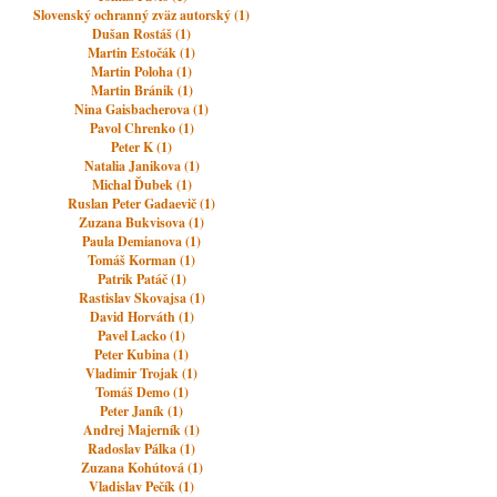
Slovenský ochranný zväz autorský (1)
Dušan Rostáš (1)
Martin Estočák (1)
Martin Poloha (1)
Martin Bránik (1)
Nina Gaisbacherova (1)
Pavol Chrenko (1)
Peter K (1)
Natalia Janikova (1)
Michal Ďubek (1)
Ruslan Peter Gadaevič (1)
Zuzana Bukvisova (1)
Paula Demianova (1)
Tomáš Korman (1)
Patrik Patáč (1)
Rastislav Skovajsa (1)
David Horváth (1)
Pavel Lacko (1)
Peter Kubina (1)
Vladimir Trojak (1)
Tomáš Demo (1)
Peter Janík (1)
Andrej Majerník (1)
Radoslav Pálka (1)
Zuzana Kohútová (1)
Vladislav Pečík (1)