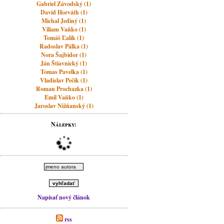
Gabriel Závodský (1)
David Horváth (1)
Michal Jediný (1)
Viliam Vaňko (1)
Tomáš Ľalík (1)
Radoslav Pálka (1)
Nora Šajbidor (1)
Ján Štiavnický (1)
Tomas Pavelka (1)
Vladislav Pečík (1)
Roman Prochazka (1)
Emil Vaňko (1)
Jaroslav Nižňanský (1)
Nálepky:
Napísať nový článok
rss