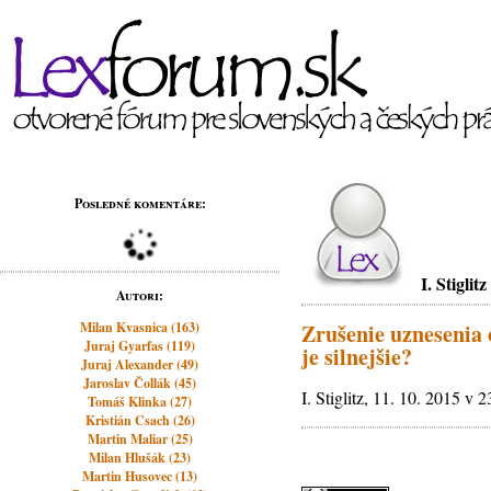
Posledné komentáre:
I. Stiglitz
Autori:
Milan Kvasnica (163)
Zrušenie uznesenia 
Juraj Gyarfas (119)
je silnejšie?
Juraj Alexander (49)
Jaroslav Čollák (45)
I. Stiglitz, 11. 10. 2015 v 
Tomáš Klinka (27)
Kristián Csach (26)
Martin Maliar (25)
Milan Hlušák (23)
Martin Husovec (13)