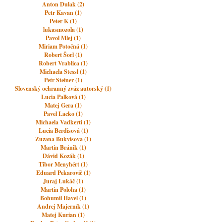
Anton Dulak (2)
Petr Kavan (1)
Peter K (1)
lukasmozola (1)
Pavol Mlej (1)
Miriam Potočná (1)
Robert Šorl (1)
Robert Vrablica (1)
Michaela Stessl (1)
Petr Steiner (1)
Slovenský ochranný zväz autorský (1)
Lucia Palková (1)
Matej Gera (1)
Pavel Lacko (1)
Michaela Vadkerti (1)
Lucia Berdisová (1)
Zuzana Bukvisova (1)
Martin Bránik (1)
Dávid Kozák (1)
Tibor Menyhért (1)
Eduard Pekarovič (1)
Juraj Lukáč (1)
Martin Poloha (1)
Bohumil Havel (1)
Andrej Majerník (1)
Matej Kurian (1)