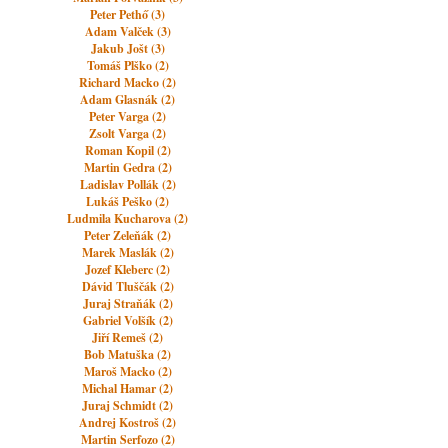
Peter Pethő (3)
Adam Valček (3)
Jakub Jošt (3)
Tomáš Plško (2)
Richard Macko (2)
Adam Glasnák (2)
Peter Varga (2)
Zsolt Varga (2)
Roman Kopil (2)
Martin Gedra (2)
Ladislav Pollák (2)
Lukáš Peško (2)
Ludmila Kucharova (2)
Peter Zeleňák (2)
Marek Maslák (2)
Jozef Kleberc (2)
Dávid Tluščák (2)
Juraj Straňák (2)
Gabriel Volšík (2)
Jiří Remeš (2)
Bob Matuška (2)
Maroš Macko (2)
Michal Hamar (2)
Juraj Schmidt (2)
Andrej Kostroš (2)
Martin Serfozo (2)