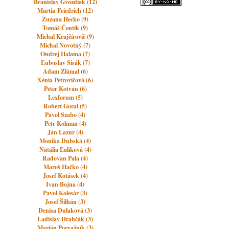
Branislav Gvozdiak (12)
Martin Friedrich (12)
Zuzana Hecko (9)
Tomáš Čentík (9)
Michal Krajčírovič (9)
Michal Novotný (7)
Ondrej Halama (7)
Ľuboslav Sisák (7)
Adam Zlámal (6)
Xénia Petrovičová (6)
Peter Kotvan (6)
Lexforum (5)
Robert Goral (5)
Pavol Szabo (4)
Petr Kolman (4)
Ján Lazur (4)
Monika Dubská (4)
Natália Ľalíková (4)
Radovan Pala (4)
Maroš Hačko (4)
Josef Kotásek (4)
Ivan Bojna (4)
Pavol Kolesár (3)
Josef Šilhán (3)
Denisa Dulaková (3)
Ladislav Hrabčák (3)
Marián Porvažník (3)