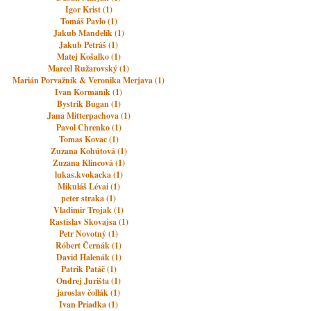
Igor Krist (1)
Tomáš Pavlo (1)
Jakub Mandelík (1)
Jakub Petráš (1)
Matej Košalko (1)
Marcel Ružarovský (1)
Marián Porvažník & Veronika Merjava (1)
Ivan Kormaník (1)
Bystrik Bugan (1)
Jana Mitterpachova (1)
Pavol Chrenko (1)
Tomas Kovac (1)
Zuzana Kohútová (1)
Zuzana Klincová (1)
lukas.kvokacka (1)
Mikuláš Lévai (1)
peter straka (1)
Vladimir Trojak (1)
Rastislav Skovajsa (1)
Petr Novotný (1)
Róbert Černák (1)
David Halenák (1)
Patrik Patáč (1)
Ondrej Jurišta (1)
jaroslav čollák (1)
Ivan Priadka (1)