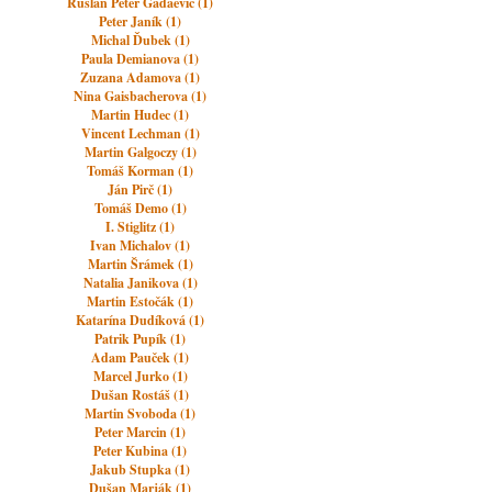
Ruslan Peter Gadaevič (1)
Peter Janík (1)
Michal Ďubek (1)
Paula Demianova (1)
Zuzana Adamova (1)
Nina Gaisbacherova (1)
Martin Hudec (1)
Vincent Lechman (1)
Martin Galgoczy (1)
Tomáš Korman (1)
Ján Pirč (1)
Tomáš Demo (1)
I. Stiglitz (1)
Ivan Michalov (1)
Martin Šrámek (1)
Natalia Janikova (1)
Martin Estočák (1)
Katarína Dudíková (1)
Patrik Pupík (1)
Adam Pauček (1)
Marcel Jurko (1)
Dušan Rostáš (1)
Martin Svoboda (1)
Peter Marcin (1)
Peter Kubina (1)
Jakub Stupka (1)
Dušan Marják (1)