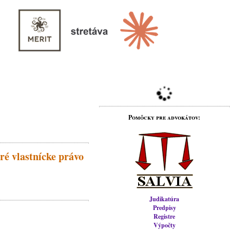
Pomôcky pre advokátov:
ré vlastnícke právo
Judikatúra
Predpisy
Registre
Výpočty