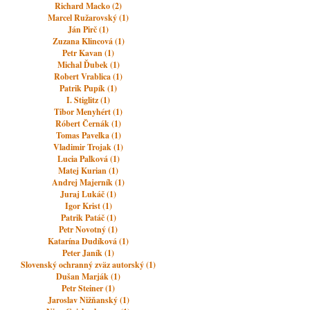
Richard Macko (2)
Marcel Ružarovský (1)
Ján Pirč (1)
Zuzana Klincová (1)
Petr Kavan (1)
Michal Ďubek (1)
Robert Vrablica (1)
Patrik Pupík (1)
I. Stiglitz (1)
Tibor Menyhért (1)
Róbert Černák (1)
Tomas Pavelka (1)
Vladimir Trojak (1)
Lucia Palková (1)
Matej Kurian (1)
Andrej Majerník (1)
Juraj Lukáč (1)
Igor Krist (1)
Patrik Patáč (1)
Petr Novotný (1)
Katarína Dudíková (1)
Peter Janík (1)
Slovenský ochranný zväz autorský (1)
Dušan Marják (1)
Petr Steiner (1)
Jaroslav Nižňanský (1)