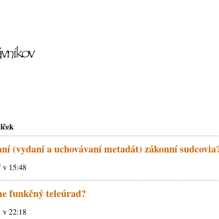
lček
ní (vydaní a uchovávaní metadát) zákonní sudcovia
 v 15:48
e funkčný teleúrad?
 v 22:18