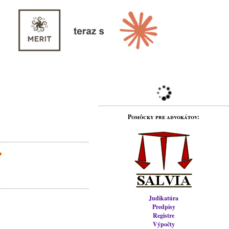
Pomôcky pre advokátov:
?
Judikatúra
Predpisy
Registre
Výpočty