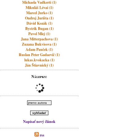
Michaela Vadkerti (1)
Mikuláš Lévai (1)
Marcel Jurko (1)
Ondrej Jurišta (1)
Dávid Kozák (1)
Bystrik Bugan (1)
Pavol Mlej (1)
Jana Mitterpachova (1)
Zuzana Bukvisova (1)
Adam Pauček (1)
Ruslan Peter Gadaevič (1)
lukas.kvokacka (1)
Ján Štiavnický (1)
Nálepky:
Napísať nový článok
rss