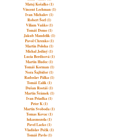
Matej Košalko (1)
Vincent Lechman (1)
Ivan Michalov (1)
Robert Šorl (1)
Viliam Vaňko (1)
Tomáš Demo (1)
Jakub Mandelík (1)
Pavol Chrenko (1)
Martin Poloha (1)
Michal Jediný (1)
Lucia Berdisová (1)
Martin Hudec (1)
Tomáš Korman (1)
Nora Šajbidor (1)
Radoslav Pálka (1)
Tomáš Ľalík (1)
Dušan Rostáš (1)
Martin Šrámek (1)
Ivan Priadka (1)
Peter K (1)
Martin Svoboda (1)
Tomas Kovac (1)
lukasmozola (1)
Pavel Lacko (1)
Vladislav Pečík (1)
Tomáš Pavlo (1)