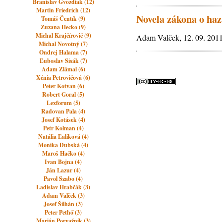
Branislav Gvozdiak (12)
Martin Friedrich (12)
Novela zákona o ha
Tomáš Čentík (9)
Zuzana Hecko (9)
Michal Krajčírovič (9)
Adam Valček, 12. 09. 2011
Michal Novotný (7)
Ondrej Halama (7)
Ľuboslav Sisák (7)
Adam Zlámal (6)
Xénia Petrovičová (6)
Peter Kotvan (6)
Robert Goral (5)
Lexforum (5)
Radovan Pala (4)
Josef Kotásek (4)
Petr Kolman (4)
Natália Ľalíková (4)
Monika Dubská (4)
Maroš Hačko (4)
Ivan Bojna (4)
Ján Lazur (4)
Pavol Szabo (4)
Ladislav Hrabčák (3)
Adam Valček (3)
Josef Šilhán (3)
Peter Pethő (3)
Marián Porvažník (3)