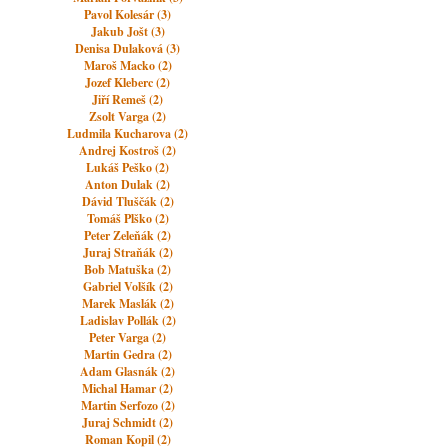
Pavol Kolesár (3)
Jakub Jošt (3)
Denisa Dulaková (3)
Maroš Macko (2)
Jozef Kleberc (2)
Jiří Remeš (2)
Zsolt Varga (2)
Ludmila Kucharova (2)
Andrej Kostroš (2)
Lukáš Peško (2)
Anton Dulak (2)
Dávid Tluščák (2)
Tomáš Plško (2)
Peter Zeleňák (2)
Juraj Straňák (2)
Bob Matuška (2)
Gabriel Volšík (2)
Marek Maslák (2)
Ladislav Pollák (2)
Peter Varga (2)
Martin Gedra (2)
Adam Glasnák (2)
Michal Hamar (2)
Martin Serfozo (2)
Juraj Schmidt (2)
Roman Kopil (2)