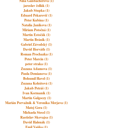
Nina Gaisbacherova (1)
jaroslav čollák (1)
Jakub Stupka (1)
Eduard Pekarovič (1)
Peter Kubina (1)
Natalia Janikova (1)
Miriam Potočná (1)
Martin Estočák (1)
Martin Bránik (1)
Gabriel Závodský (1)
David Horváth (1)
Roman Prochazka (1)
Peter Marcin (1)
peter straka (1)
Zuzana Adamova (1)
Paula Demianova (1)
Bohumil Havel (1)
Zuzana Kohútová (1)
Jakub Petráš (1)
Ivan Kormaník (1)
Martin Galgoczy (1)
Marián Porvažník & Veronika Merjava (1)
Matej Gera (1)
Michaela Stessl (1)
Rastislav Skovajsa (1)
David Halenák (1)
Emil Vaňko (1)