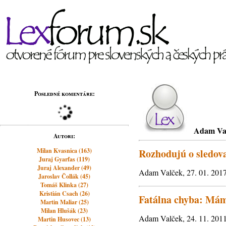
Posledné komentáre:
Adam Va
Autori:
Milan Kvasnica (163)
Rozhodujú o sledova
Juraj Gyarfas (119)
Juraj Alexander (49)
Adam Valček, 27. 01. 2017
Jaroslav Čollák (45)
Tomáš Klinka (27)
Kristián Csach (26)
Fatálna chyba: Mám
Martin Maliar (25)
Milan Hlušák (23)
Adam Valček, 24. 11. 2011
Martin Husovec (13)