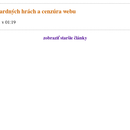
zardných hrách a cenzúra webu
 v 01:19
zobraziť staršie články