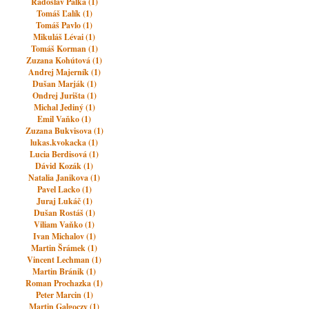
Radoslav Pálka (1)
Tomáš Ľalík (1)
Tomáš Pavlo (1)
Mikuláš Lévai (1)
Tomáš Korman (1)
Zuzana Kohútová (1)
Andrej Majerník (1)
Dušan Marják (1)
Ondrej Jurišta (1)
Michal Jediný (1)
Emil Vaňko (1)
Zuzana Bukvisova (1)
lukas.kvokacka (1)
Lucia Berdisová (1)
Dávid Kozák (1)
Natalia Janikova (1)
Pavel Lacko (1)
Juraj Lukáč (1)
Dušan Rostáš (1)
Viliam Vaňko (1)
Ivan Michalov (1)
Martin Šrámek (1)
Vincent Lechman (1)
Martin Bránik (1)
Roman Prochazka (1)
Peter Marcin (1)
Martin Galgoczy (1)