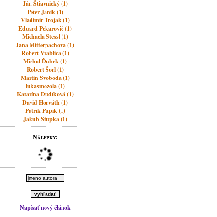
Ján Štiavnický (1)
Peter Janík (1)
Vladimir Trojak (1)
Eduard Pekarovič (1)
Michaela Stessl (1)
Jana Mitterpachova (1)
Robert Vrablica (1)
Michal Ďubek (1)
Robert Šorl (1)
Martin Svoboda (1)
lukasmozola (1)
Katarína Dudíková (1)
David Horváth (1)
Patrik Pupík (1)
Jakub Stupka (1)
Nálepky:
Napísať nový článok