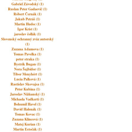
Gabriel Závodský (1)
Ruslan Peter Gadaevič (1)
Róbert Černák (1)
Jakub Petráš (1)
Martin Hudec (1)
Igor Krist (1)
jaroslav čollák (1)
Slovenský ochranný zväz autorský
(1)
Zuzana Adamova (1)
Tomas Pavelka (1)
peter straka (1)
Bystrik Bugan (1)
Nora Šajbidor (1)
Tibor Menyhért (1)
Lucia Palková (1)
Rastislav Skovajsa (1)
Peter Kubina (1)
Jaroslav Nižňanský (1)
Michaela Vadkerti (1)
Bohumil Havel (1)
David Halenák (1)
Tomas Kovac (1)
Zuzana Klincová (1)
Matej Kurian (1)
Martin Estočák (1)