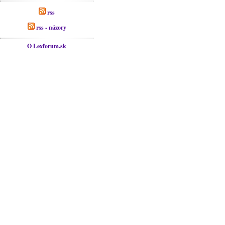
rss
rss - názory
O Lexforum.sk