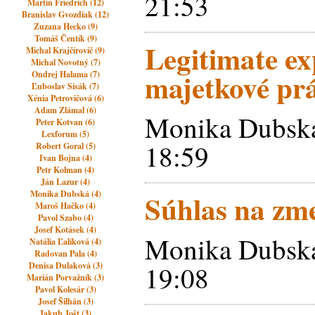
21:53
Martin Friedrich (12)
Branislav Gvozdiak (12)
Zuzana Hecko (9)
Tomáš Čentík (9)
Legitimate ex
Michal Krajčírovič (9)
Michal Novotný (7)
majetkové pr
Ondrej Halama (7)
Ľuboslav Sisák (7)
Xénia Petrovičová (6)
Adam Zlámal (6)
Monika Dubská
Peter Kotvan (6)
Lexforum (5)
18:59
Robert Goral (5)
Ivan Bojna (4)
Petr Kolman (4)
Ján Lazur (4)
Monika Dubská (4)
Súhlas na zm
Maroš Hačko (4)
Pavol Szabo (4)
Josef Kotásek (4)
Monika Dubská
Natália Ľalíková (4)
Radovan Pala (4)
Denisa Dulaková (3)
19:08
Marián Porvažník (3)
Pavol Kolesár (3)
Josef Šilhán (3)
Jakub Jošt (3)