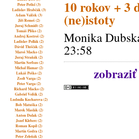
10 rokov + 3 
Peter Pethő (3)
Ladislav Hrabčák (3)
(ne)istoty
Adam Valček (3)
Jiří Remeš (2)
Juraj Schmidt (2)
Tomáš Plško (2)
Monika Dubská
Andrej Kostroš (2)
Ladislav Pollák (2)
23:58
Dávid Tluščák (2)
Maroš Macko (2)
Juraj Straňák (2)
Martin Serfozo (2)
zobraziť
Michal Hamar (2)
Lukáš Peško (2)
Zsolt Varga (2)
Peter Varga (2)
Richard Macko (2)
Gabriel Volšík (2)
Ludmila Kucharova (2)
Bob Matuška (2)
Marek Maslák (2)
Anton Dulak (2)
Jozef Kleberc (2)
Roman Kopil (2)
Martin Gedra (2)
Peter Zeleňák (2)