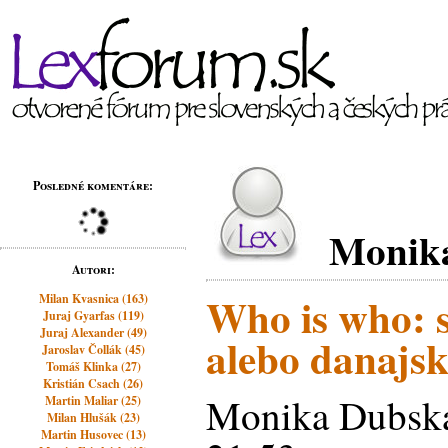
Posledné komentáre:
Monik
Autori:
Who is who: 
Milan Kvasnica (163)
Juraj Gyarfas (119)
Juraj Alexander (49)
alebo danajs
Jaroslav Čollák (45)
Tomáš Klinka (27)
Kristián Csach (26)
Monika Dubská
Martin Maliar (25)
Milan Hlušák (23)
Martin Husovec (13)