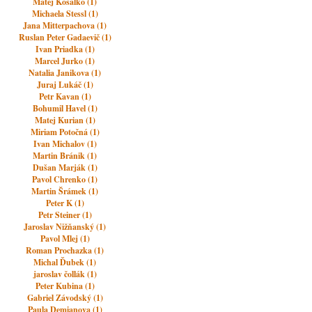
Matej Košalko (1)
Michaela Stessl (1)
Jana Mitterpachova (1)
Ruslan Peter Gadaevič (1)
Ivan Priadka (1)
Marcel Jurko (1)
Natalia Janikova (1)
Juraj Lukáč (1)
Petr Kavan (1)
Bohumil Havel (1)
Matej Kurian (1)
Miriam Potočná (1)
Ivan Michalov (1)
Martin Bránik (1)
Dušan Marják (1)
Pavol Chrenko (1)
Martin Šrámek (1)
Peter K (1)
Petr Steiner (1)
Jaroslav Nižňanský (1)
Pavol Mlej (1)
Roman Prochazka (1)
Michal Ďubek (1)
jaroslav čollák (1)
Peter Kubina (1)
Gabriel Závodský (1)
Paula Demianova (1)