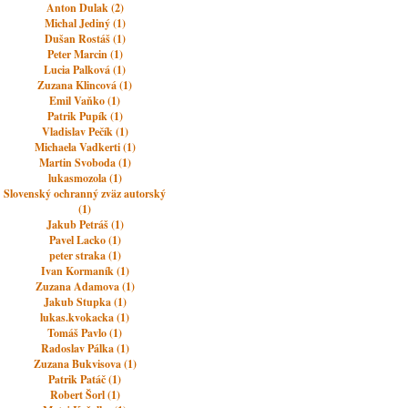
Anton Dulak (2)
Michal Jediný (1)
Dušan Rostáš (1)
Peter Marcin (1)
Lucia Palková (1)
Zuzana Klincová (1)
Emil Vaňko (1)
Patrik Pupík (1)
Vladislav Pečík (1)
Michaela Vadkerti (1)
Martin Svoboda (1)
lukasmozola (1)
Slovenský ochranný zväz autorský
(1)
Jakub Petráš (1)
Pavel Lacko (1)
peter straka (1)
Ivan Kormaník (1)
Zuzana Adamova (1)
Jakub Stupka (1)
lukas.kvokacka (1)
Tomáš Pavlo (1)
Radoslav Pálka (1)
Zuzana Bukvisova (1)
Patrik Patáč (1)
Robert Šorl (1)