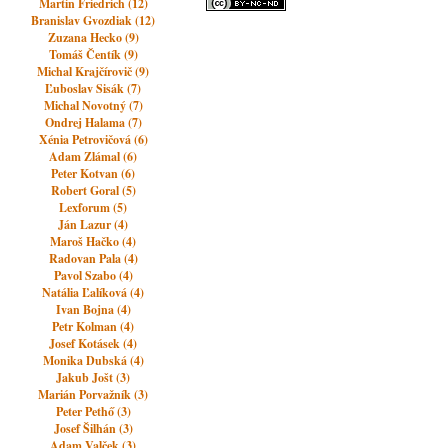
Martin Friedrich (12)
Branislav Gvozdiak (12)
Zuzana Hecko (9)
Tomáš Čentík (9)
Michal Krajčírovič (9)
Ľuboslav Sisák (7)
Michal Novotný (7)
Ondrej Halama (7)
Xénia Petrovičová (6)
Adam Zlámal (6)
Peter Kotvan (6)
Robert Goral (5)
Lexforum (5)
Ján Lazur (4)
Maroš Hačko (4)
Radovan Pala (4)
Pavol Szabo (4)
Natália Ľalíková (4)
Ivan Bojna (4)
Petr Kolman (4)
Josef Kotásek (4)
Monika Dubská (4)
Jakub Jošt (3)
Marián Porvažník (3)
Peter Pethő (3)
Josef Šilhán (3)
Adam Valček (3)