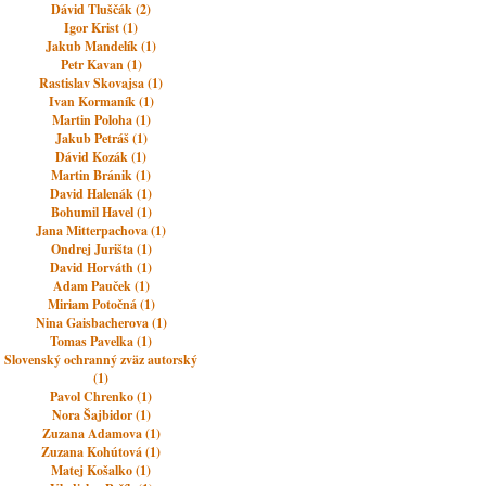
Dávid Tluščák (2)
Igor Krist (1)
Jakub Mandelík (1)
Petr Kavan (1)
Rastislav Skovajsa (1)
Ivan Kormaník (1)
Martin Poloha (1)
Jakub Petráš (1)
Dávid Kozák (1)
Martin Bránik (1)
David Halenák (1)
Bohumil Havel (1)
Jana Mitterpachova (1)
Ondrej Jurišta (1)
David Horváth (1)
Adam Pauček (1)
Miriam Potočná (1)
Nina Gaisbacherova (1)
Tomas Pavelka (1)
Slovenský ochranný zväz autorský
(1)
Pavol Chrenko (1)
Nora Šajbidor (1)
Zuzana Adamova (1)
Zuzana Kohútová (1)
Matej Košalko (1)