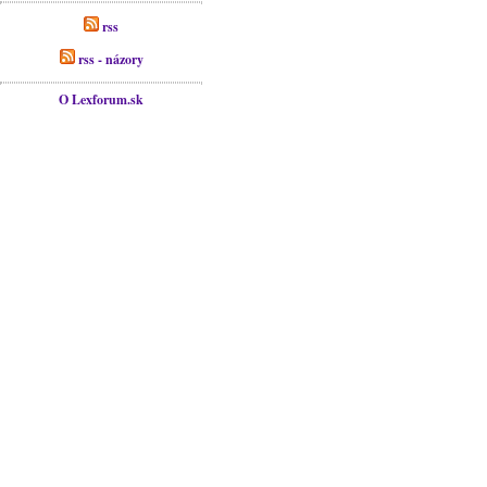
rss
rss - názory
O Lexforum.sk