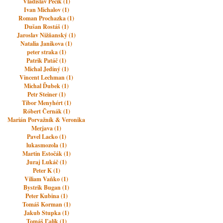
Vladislav Pečík (1)
Ivan Michalov (1)
Roman Prochazka (1)
Dušan Rostáš (1)
Jaroslav Nižňanský (1)
Natalia Janikova (1)
peter straka (1)
Patrik Patáč (1)
Michal Jediný (1)
Vincent Lechman (1)
Michal Ďubek (1)
Petr Steiner (1)
Tibor Menyhért (1)
Róbert Černák (1)
Marián Porvažník & Veronika
Merjava (1)
Pavel Lacko (1)
lukasmozola (1)
Martin Estočák (1)
Juraj Lukáč (1)
Peter K (1)
Viliam Vaňko (1)
Bystrik Bugan (1)
Peter Kubina (1)
Tomáš Korman (1)
Jakub Stupka (1)
Tomáš Ľalík (1)