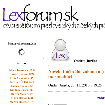
Posledné komentáre:
Ondrej Jurišta
Autori:
Milan Kvasnica (163)
Novela tlačového zákona a (
Juraj Gyarfas (119)
masmédiách
Juraj Alexander (49)
Jaroslav Čollák (45)
Ondrej Jurišta, 28. 11. 2010 v 19:25
Tomáš Klinka (27)
Kristián Csach (26)
Martin Maliar (25)
zobra
Milan Hlušák (23)
Martin Husovec (13)