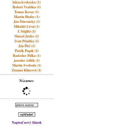
lukas.kvokacka (1)
Robert Vrablica (1)
Tomas Kovac (1)
Martin Hudec (1)
Ján Štiavnický (1)
Mikuláš Lévai (1)
I. Stiglitz (1)
Marcel Jurko (1)
Ivan Priadka (1)
Ján Pirč (1)
Patrik Pupík (1)
Radoslav Pálka (1)
jaroslav čollák (1)
Martin Svoboda (1)
Zuzana Klincová (1)
Nálepky:
Napísať nový článok