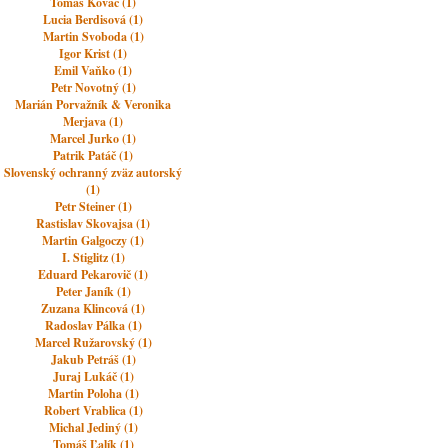
Tomas Kovac (1)
Lucia Berdisová (1)
Martin Svoboda (1)
Igor Krist (1)
Emil Vaňko (1)
Petr Novotný (1)
Marián Porvažník & Veronika
Merjava (1)
Marcel Jurko (1)
Patrik Patáč (1)
Slovenský ochranný zväz autorský
(1)
Petr Steiner (1)
Rastislav Skovajsa (1)
Martin Galgoczy (1)
I. Stiglitz (1)
Eduard Pekarovič (1)
Peter Janík (1)
Zuzana Klincová (1)
Radoslav Pálka (1)
Marcel Ružarovský (1)
Jakub Petráš (1)
Juraj Lukáč (1)
Martin Poloha (1)
Robert Vrablica (1)
Michal Jediný (1)
Tomáš Ľalík (1)