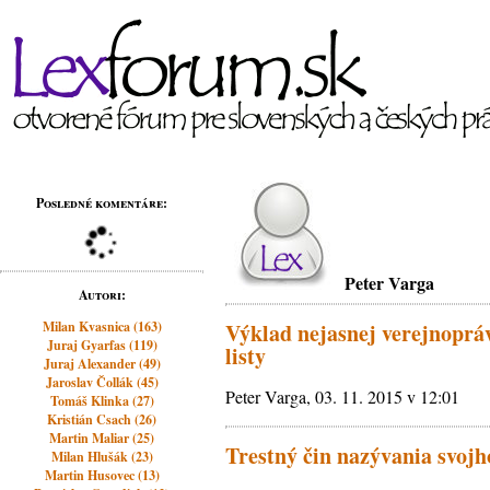
Posledné komentáre:
Peter Varga
Autori:
Milan Kvasnica (163)
Výklad nejasnej verejnoprá
Juraj Gyarfas (119)
listy
Juraj Alexander (49)
Jaroslav Čollák (45)
Peter Varga, 03. 11. 2015 v 12:01
Tomáš Klinka (27)
Kristián Csach (26)
Martin Maliar (25)
Trestný čin nazývania svojh
Milan Hlušák (23)
Martin Husovec (13)