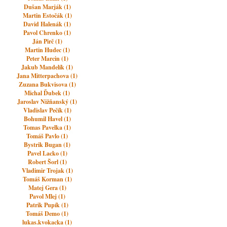
Dušan Marják (1)
Martin Estočák (1)
David Halenák (1)
Pavol Chrenko (1)
Ján Pirč (1)
Martin Hudec (1)
Peter Marcin (1)
Jakub Mandelík (1)
Jana Mitterpachova (1)
Zuzana Bukvisova (1)
Michal Ďubek (1)
Jaroslav Nižňanský (1)
Vladislav Pečík (1)
Bohumil Havel (1)
Tomas Pavelka (1)
Tomáš Pavlo (1)
Bystrik Bugan (1)
Pavel Lacko (1)
Robert Šorl (1)
Vladimir Trojak (1)
Tomáš Korman (1)
Matej Gera (1)
Pavol Mlej (1)
Patrik Pupík (1)
Tomáš Demo (1)
lukas.kvokacka (1)