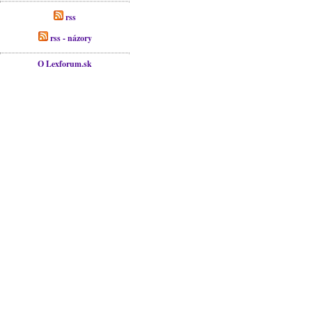
rss
rss - názory
O Lexforum.sk