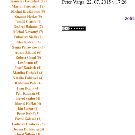
Branislav Gvozdiak (12)
Peter Varga, 22. 07. 2015 v 17:26
Martin Friedrich (12)
Michal Krajčírovič (9)
Zuzana Hecko (9)
zobra
Tomáš Čentík (9)
Ondrej Halama (7)
Michal Novotný (7)
Ľuboslav Sisák (7)
Peter Kotvan (6)
Xénia Petrovičová (6)
Adam Zlámal (6)
Robert Goral (5)
Lexforum (5)
Josef Kotásek (4)
Monika Dubská (4)
Natália Ľalíková (4)
Radovan Pala (4)
Ivan Bojna (4)
Petr Kolman (4)
Pavol Szabo (4)
Maroš Hačko (4)
Ján Lazur (4)
Peter Pethő (3)
Pavol Kolesár (3)
Ladislav Hrabčák (3)
Denisa Dulaková (3)
Josef Šilhán (3)