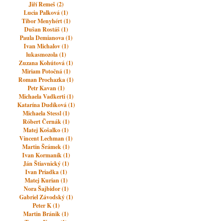
Jiří Remeš (2)
Lucia Palková (1)
Tibor Menyhért (1)
Dušan Rostáš (1)
Paula Demianova (1)
Ivan Michalov (1)
lukasmozola (1)
Zuzana Kohútová (1)
Miriam Potočná (1)
Roman Prochazka (1)
Petr Kavan (1)
Michaela Vadkerti (1)
Katarína Dudíková (1)
Michaela Stessl (1)
Róbert Černák (1)
Matej Košalko (1)
Vincent Lechman (1)
Martin Šrámek (1)
Ivan Kormaník (1)
Ján Štiavnický (1)
Ivan Priadka (1)
Matej Kurian (1)
Nora Šajbidor (1)
Gabriel Závodský (1)
Peter K (1)
Martin Bránik (1)