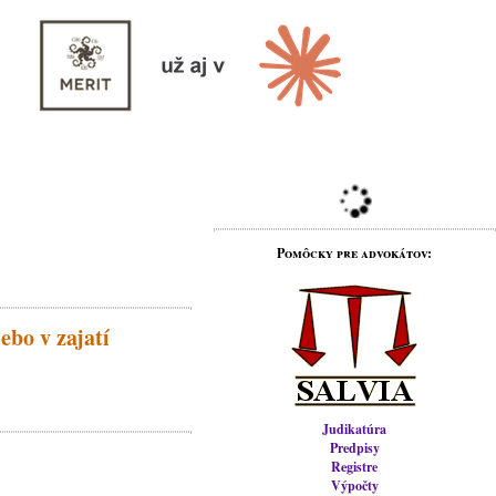
Pomôcky pre advokátov:
ebo v zajatí
Judikatúra
Predpisy
Registre
Výpočty