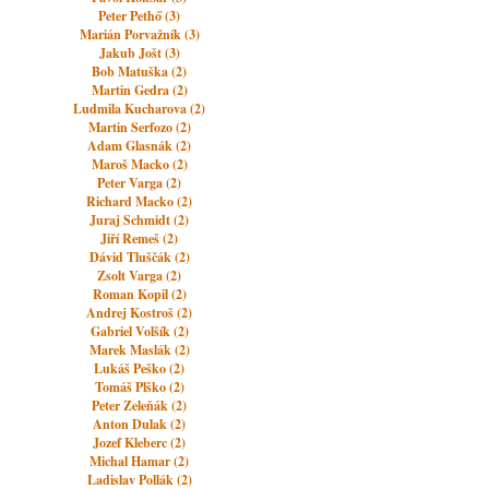
Peter Pethő (3)
Marián Porvažník (3)
Jakub Jošt (3)
Bob Matuška (2)
Martin Gedra (2)
Ludmila Kucharova (2)
Martin Serfozo (2)
Adam Glasnák (2)
Maroš Macko (2)
Peter Varga (2)
Richard Macko (2)
Juraj Schmidt (2)
Jiří Remeš (2)
Dávid Tluščák (2)
Zsolt Varga (2)
Roman Kopil (2)
Andrej Kostroš (2)
Gabriel Volšík (2)
Marek Maslák (2)
Lukáš Peško (2)
Tomáš Plško (2)
Peter Zeleňák (2)
Anton Dulak (2)
Jozef Kleberc (2)
Michal Hamar (2)
Ladislav Pollák (2)