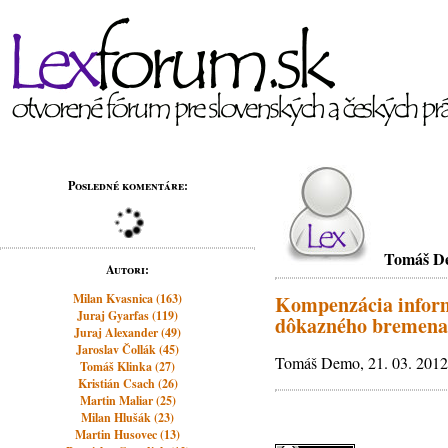
Posledné komentáre:
Tomáš D
Autori:
Milan Kvasnica (163)
Kompenzácia informa
Juraj Gyarfas (119)
dôkazného bremena
Juraj Alexander (49)
Jaroslav Čollák (45)
Tomáš Demo, 21. 03. 2012
Tomáš Klinka (27)
Kristián Csach (26)
Martin Maliar (25)
Milan Hlušák (23)
Martin Husovec (13)