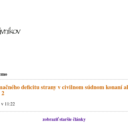
emo
čného deficitu strany v civilnom súdnom konaní al
 2
 v 11:22
zobraziť staršie články