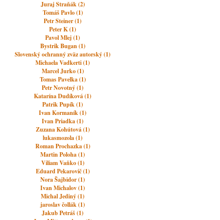
Juraj Straňák (2)
Tomáš Pavlo (1)
Petr Steiner (1)
Peter K (1)
Pavol Mlej (1)
Bystrik Bugan (1)
Slovenský ochranný zväz autorský (1)
Michaela Vadkerti (1)
Marcel Jurko (1)
Tomas Pavelka (1)
Petr Novotný (1)
Katarína Dudíková (1)
Patrik Pupík (1)
Ivan Kormaník (1)
Ivan Priadka (1)
Zuzana Kohútová (1)
lukasmozola (1)
Roman Prochazka (1)
Martin Poloha (1)
Viliam Vaňko (1)
Eduard Pekarovič (1)
Nora Šajbidor (1)
Ivan Michalov (1)
Michal Jediný (1)
jaroslav čollák (1)
Jakub Petráš (1)