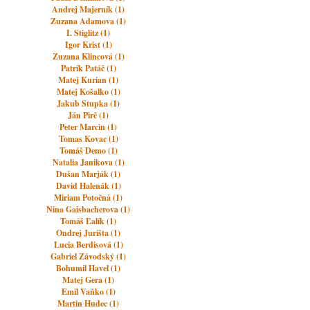
Andrej Majerník (1)
Zuzana Adamova (1)
I. Stiglitz (1)
Igor Krist (1)
Zuzana Klincová (1)
Patrik Patáč (1)
Matej Kurian (1)
Matej Košalko (1)
Jakub Stupka (1)
Ján Pirč (1)
Peter Marcin (1)
Tomas Kovac (1)
Tomáš Demo (1)
Natalia Janikova (1)
Dušan Marják (1)
David Halenák (1)
Miriam Potočná (1)
Nina Gaisbacherova (1)
Tomáš Ľalík (1)
Ondrej Jurišta (1)
Lucia Berdisová (1)
Gabriel Závodský (1)
Bohumil Havel (1)
Matej Gera (1)
Emil Vaňko (1)
Martin Hudec (1)