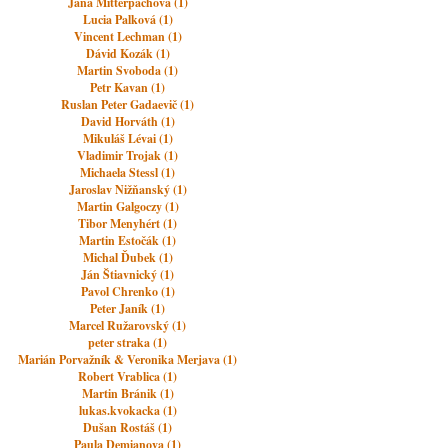
Jana Mitterpachova (1)
Lucia Palková (1)
Vincent Lechman (1)
Dávid Kozák (1)
Martin Svoboda (1)
Petr Kavan (1)
Ruslan Peter Gadaevič (1)
David Horváth (1)
Mikuláš Lévai (1)
Vladimir Trojak (1)
Michaela Stessl (1)
Jaroslav Nižňanský (1)
Martin Galgoczy (1)
Tibor Menyhért (1)
Martin Estočák (1)
Michal Ďubek (1)
Ján Štiavnický (1)
Pavol Chrenko (1)
Peter Janík (1)
Marcel Ružarovský (1)
peter straka (1)
Marián Porvažník & Veronika Merjava (1)
Robert Vrablica (1)
Martin Bránik (1)
lukas.kvokacka (1)
Dušan Rostáš (1)
Paula Demianova (1)