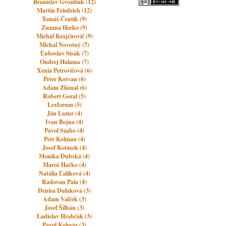
Branislav Gvozdiak (12)
Martin Friedrich (12)
Tomáš Čentík (9)
Zuzana Hecko (9)
Michal Krajčírovič (9)
Michal Novotný (7)
Ľuboslav Sisák (7)
Ondrej Halama (7)
Xénia Petrovičová (6)
Peter Kotvan (6)
Adam Zlámal (6)
Robert Goral (5)
Lexforum (5)
Ján Lazur (4)
Ivan Bojna (4)
Pavol Szabo (4)
Petr Kolman (4)
Josef Kotásek (4)
Monika Dubská (4)
Maroš Hačko (4)
Natália Ľalíková (4)
Radovan Pala (4)
Denisa Dulaková (3)
Adam Valček (3)
Josef Šilhán (3)
Ladislav Hrabčák (3)
Pavol Kolesár (3)