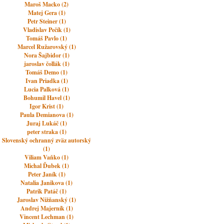
Maroš Macko (2)
Matej Gera (1)
Petr Steiner (1)
Vladislav Pečík (1)
Tomáš Pavlo (1)
Marcel Ružarovský (1)
Nora Šajbidor (1)
jaroslav čollák (1)
Tomáš Demo (1)
Ivan Priadka (1)
Lucia Palková (1)
Bohumil Havel (1)
Igor Krist (1)
Paula Demianova (1)
Juraj Lukáč (1)
peter straka (1)
Slovenský ochranný zväz autorský
(1)
Viliam Vaňko (1)
Michal Ďubek (1)
Peter Janík (1)
Natalia Janikova (1)
Patrik Patáč (1)
Jaroslav Nižňanský (1)
Andrej Majerník (1)
Vincent Lechman (1)