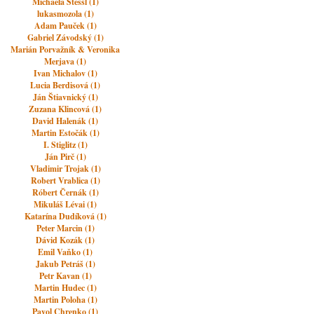
Michaela Stessl (1)
lukasmozola (1)
Adam Pauček (1)
Gabriel Závodský (1)
Marián Porvažník & Veronika
Merjava (1)
Ivan Michalov (1)
Lucia Berdisová (1)
Ján Štiavnický (1)
Zuzana Klincová (1)
David Halenák (1)
Martin Estočák (1)
I. Stiglitz (1)
Ján Pirč (1)
Vladimir Trojak (1)
Robert Vrablica (1)
Róbert Černák (1)
Mikuláš Lévai (1)
Katarína Dudíková (1)
Peter Marcin (1)
Dávid Kozák (1)
Emil Vaňko (1)
Jakub Petráš (1)
Petr Kavan (1)
Martin Hudec (1)
Martin Poloha (1)
Pavol Chrenko (1)