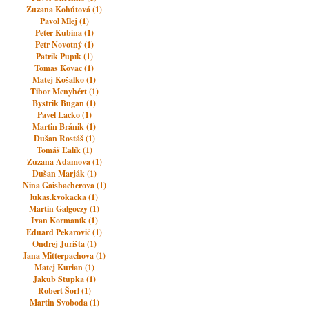
Zuzana Kohútová (1)
Pavol Mlej (1)
Peter Kubina (1)
Petr Novotný (1)
Patrik Pupík (1)
Tomas Kovac (1)
Matej Košalko (1)
Tibor Menyhért (1)
Bystrik Bugan (1)
Pavel Lacko (1)
Martin Bránik (1)
Dušan Rostáš (1)
Tomáš Ľalík (1)
Zuzana Adamova (1)
Dušan Marják (1)
Nina Gaisbacherova (1)
lukas.kvokacka (1)
Martin Galgoczy (1)
Ivan Kormaník (1)
Eduard Pekarovič (1)
Ondrej Jurišta (1)
Jana Mitterpachova (1)
Matej Kurian (1)
Jakub Stupka (1)
Robert Šorl (1)
Martin Svoboda (1)