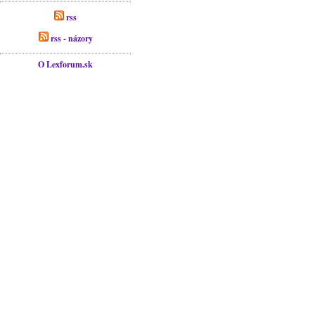
rss
rss - názory
O Lexforum.sk