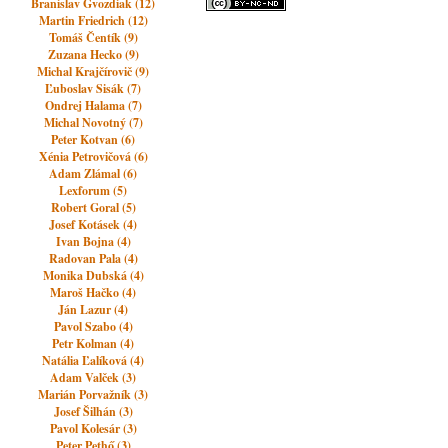
Branislav Gvozdiak (12)
Martin Friedrich (12)
Tomáš Čentík (9)
Zuzana Hecko (9)
Michal Krajčírovič (9)
Ľuboslav Sisák (7)
Ondrej Halama (7)
Michal Novotný (7)
Peter Kotvan (6)
Xénia Petrovičová (6)
Adam Zlámal (6)
Lexforum (5)
Robert Goral (5)
Josef Kotásek (4)
Ivan Bojna (4)
Radovan Pala (4)
Monika Dubská (4)
Maroš Hačko (4)
Ján Lazur (4)
Pavol Szabo (4)
Petr Kolman (4)
Natália Ľalíková (4)
Adam Valček (3)
Marián Porvažník (3)
Josef Šilhán (3)
Pavol Kolesár (3)
Peter Pethő (3)