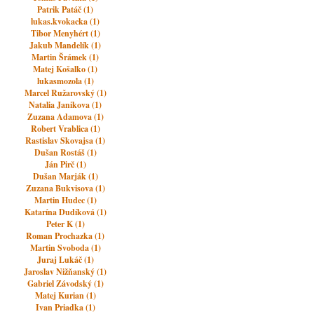
Patrik Patáč (1)
lukas.kvokacka (1)
Tibor Menyhért (1)
Jakub Mandelík (1)
Martin Šrámek (1)
Matej Košalko (1)
lukasmozola (1)
Marcel Ružarovský (1)
Natalia Janikova (1)
Zuzana Adamova (1)
Robert Vrablica (1)
Rastislav Skovajsa (1)
Dušan Rostáš (1)
Ján Pirč (1)
Dušan Marják (1)
Zuzana Bukvisova (1)
Martin Hudec (1)
Katarína Dudíková (1)
Peter K (1)
Roman Prochazka (1)
Martin Svoboda (1)
Juraj Lukáč (1)
Jaroslav Nižňanský (1)
Gabriel Závodský (1)
Matej Kurian (1)
Ivan Priadka (1)