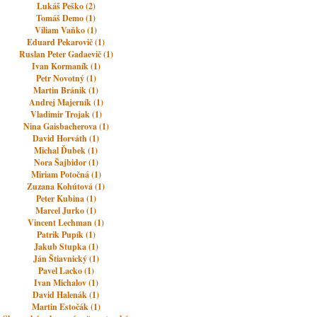
Lukáš Peško (2)
Tomáš Demo (1)
Viliam Vaňko (1)
Eduard Pekarovič (1)
Ruslan Peter Gadaevič (1)
Ivan Kormaník (1)
Petr Novotný (1)
Martin Bránik (1)
Andrej Majerník (1)
Vladimir Trojak (1)
Nina Gaisbacherova (1)
David Horváth (1)
Michal Ďubek (1)
Nora Šajbidor (1)
Miriam Potočná (1)
Zuzana Kohútová (1)
Peter Kubina (1)
Marcel Jurko (1)
Vincent Lechman (1)
Patrik Pupík (1)
Jakub Stupka (1)
Ján Štiavnický (1)
Pavel Lacko (1)
Ivan Michalov (1)
David Halenák (1)
Martin Estočák (1)