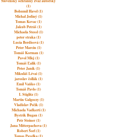
Slovenský ochranný zväz autorský
(1)
Bohumil Havel (1)
Michal Jediný (1)
Tomas Kovac (1)
Jakub Petráš (1)
Michaela Stessl (1)
peter straka (1)
Lucia Berdisová (1)
Peter Marcin (1)
Tomáš Korman (1)
Pavol Mlej (1)
Tomáš Ľalík (1)
Peter Janík (1)
Mikuláš Lévai (1)
jaroslav čollák (1)
Emil Vaňko (1)
Tomáš Pavlo (1)
I. Stiglitz (1)
Martin Galgoczy (1)
Vladislav Pečík (1)
Michaela Vadkerti (1)
Bystrik Bugan (1)
Petr Steiner (1)
Jana Mitterpachova (1)
Robert Šorl (1)
Tomas Pavelka (1)