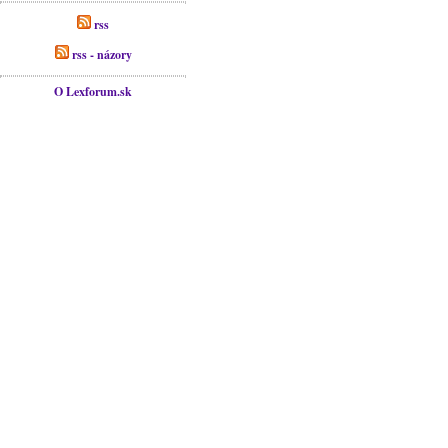
rss
rss - názory
O Lexforum.sk