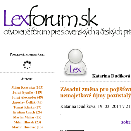
Posledné komentáre:
Katarína Dudíková
Autori:
Milan Kvasnica (163)
Zásadní změna pro pojišťov
Juraj Gyarfas (119)
nemajetkové újmy pozůstalý
Juraj Alexander (49)
Jaroslav Čollák (45)
Katarína Dudíková, 19. 03. 2014 v 21
Tomáš Klinka (27)
Kristián Csach (26)
Martin Maliar (25)
zobra
Milan Hlušák (23)
Martin Husovec (13)