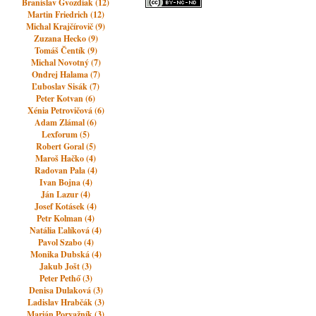
Branislav Gvozdiak (12)
Martin Friedrich (12)
Michal Krajčírovič (9)
Zuzana Hecko (9)
Tomáš Čentík (9)
Michal Novotný (7)
Ondrej Halama (7)
Ľuboslav Sisák (7)
Peter Kotvan (6)
Xénia Petrovičová (6)
Adam Zlámal (6)
Lexforum (5)
Robert Goral (5)
Maroš Hačko (4)
Radovan Pala (4)
Ivan Bojna (4)
Ján Lazur (4)
Josef Kotásek (4)
Petr Kolman (4)
Natália Ľalíková (4)
Pavol Szabo (4)
Monika Dubská (4)
Jakub Jošt (3)
Peter Pethő (3)
Denisa Dulaková (3)
Ladislav Hrabčák (3)
Marián Porvažník (3)