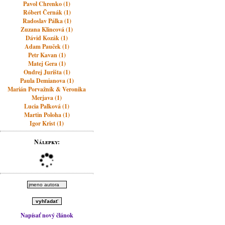
Pavol Chrenko (1)
Róbert Černák (1)
Radoslav Pálka (1)
Zuzana Klincová (1)
Dávid Kozák (1)
Adam Pauček (1)
Petr Kavan (1)
Matej Gera (1)
Ondrej Jurišta (1)
Paula Demianova (1)
Marián Porvažník & Veronika
Merjava (1)
Lucia Palková (1)
Martin Poloha (1)
Igor Krist (1)
Nálepky:
Napísať nový článok