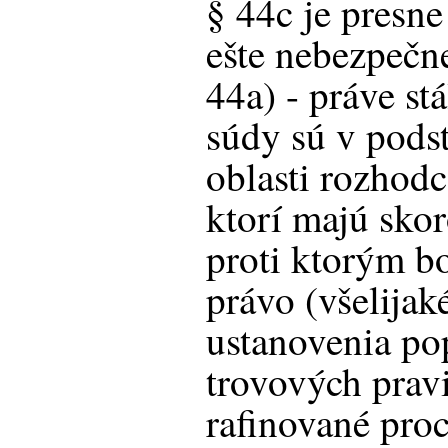
§ 44c je presne
ešte nebezpečne
44a) - práve st
súdy sú v podst
oblasti rozhod
ktorí majú sko
proti ktorým bo
právo (všelijak
ustanovenia po
trovových pravi
rafinované proc