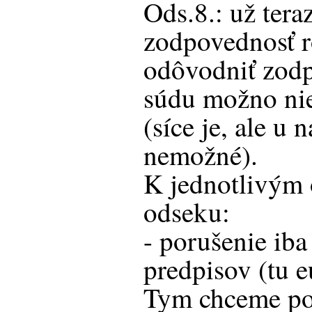
Ods.8.: už teraz
zodpovednosť 
odôvodniť zodp
súdu možno nie 
(síce je, ale u n
nemožné).
K jednotlivým 
odseku:
- porušenie ib
predpisov (tu e
Tym chceme pov