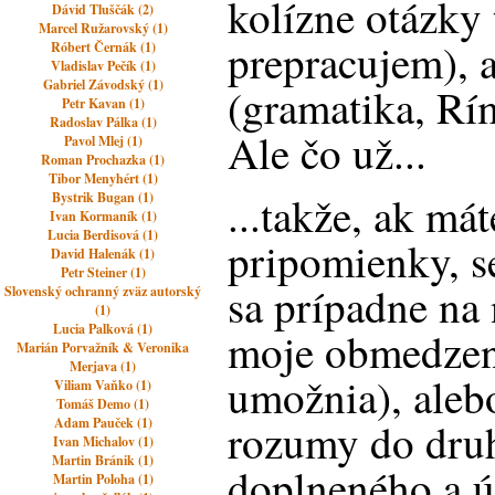
kolízne otázky 
Dávid Tluščák (2)
Marcel Ružarovský (1)
prepracujem), a
Róbert Černák (1)
Vladislav Pečík (1)
Gabriel Závodský (1)
(gramatika, Rí
Petr Kavan (1)
Radoslav Pálka (1)
Ale čo už...
Pavol Mlej (1)
Roman Prochazka (1)
Tibor Menyhért (1)
...takže, ak má
Bystrik Bugan (1)
Ivan Kormaník (1)
Lucia Berdisová (1)
pripomienky, s
David Halenák (1)
Petr Steiner (1)
sa prípadne na 
Slovenský ochranný zväz autorský
(1)
Lucia Palková (1)
moje obmedzen
Marián Porvažník & Veronika
Merjava (1)
umožnia), aleb
Viliam Vaňko (1)
Tomáš Demo (1)
Adam Pauček (1)
rozumy do druh
Ivan Michalov (1)
Martin Bránik (1)
doplneného a 
Martin Poloha (1)