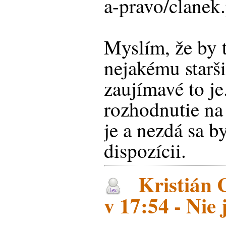
a-pravo/clane
Myslím, že by t
nejakému starš
zaujímavé to je
rozhodnutie na
je a nezdá sa b
dispozícii.
Kristián 
v 17:54 - Nie 