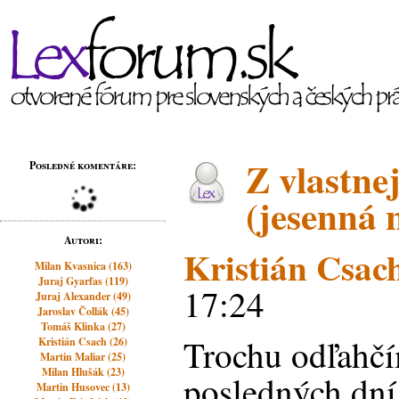
Z vlastne
Posledné komentáre:
(jesenná 
Autori:
Kristián Csac
Milan Kvasnica (163)
Juraj Gyarfas (119)
17:24
Juraj Alexander (49)
Jaroslav Čollák (45)
Tomáš Klinka (27)
Trochu odľahč
Kristián Csach (26)
Martin Maliar (25)
Milan Hlušák (23)
posledných dní
Martin Husovec (13)