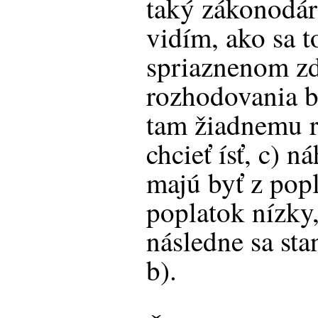
taký zákonodárn
vidím, ako sa t
spriaznenom zd
rozhodovania b
tam žiadnemu 
chcieť ísť, c) 
majú byť z pop
poplatok nízky,
následne sa sta
b).