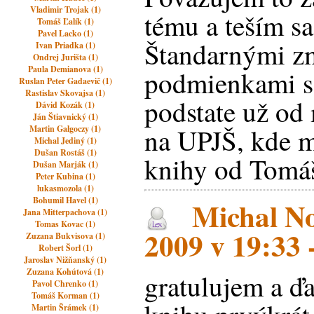
Vladimir Trojak (1)
tému a teším sa
Tomáš Ľalík (1)
Pavel Lacko (1)
Štandarnými z
Ivan Priadka (1)
Ondrej Jurišta (1)
Paula Demianova (1)
podmienkami s
Ruslan Peter Gadaevič (1)
Rastislav Skovajsa (1)
podstate už od
Dávid Kozák (1)
Ján Štiavnický (1)
na UPJŠ, kde m
Martin Galgoczy (1)
Michal Jediný (1)
Dušan Rostáš (1)
knihy od Tomáša
Dušan Marják (1)
Peter Kubina (1)
lukasmozola (1)
Bohumil Havel (1)
Michal No
Jana Mitterpachova (1)
Tomas Kovac (1)
2009 v 19:33 -
Zuzana Bukvisova (1)
Robert Šorl (1)
Jaroslav Nižňanský (1)
Zuzana Kohútová (1)
gratulujem a ď
Pavol Chrenko (1)
Tomáš Korman (1)
Martin Šrámek (1)