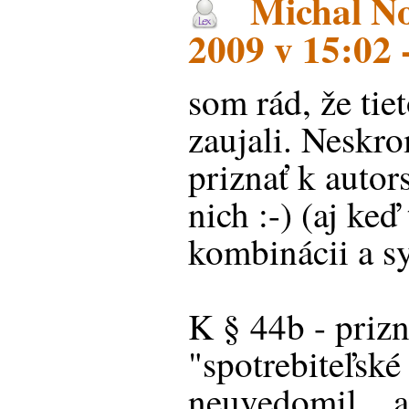
Michal No
2009 v 15:02 
som rád, že tie
zaujali. Neskr
priznať k autors
nich :-) (aj keď
kombinácii a s
K § 44b - prizn
"spotrebiteľské
neuvedomil... a