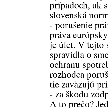
prípadoch, ak s
slovenská norm
- porušenie pr
práva európsky
je úlet. V tejto
spravidla o sme
ochranu spotre
rozhodca poruš
tie zaväzujú pr
- za škodu zod
A to prečo? Jed