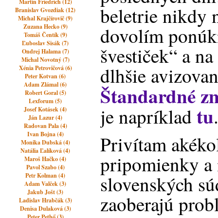
Martin Friedrich (12)
beletrie nikdy n
Branislav Gvozdiak (12)
Michal Krajčírovič (9)
Zuzana Hecko (9)
dovolím ponúk
Tomáš Čentík (9)
Ľuboslav Sisák (7)
švestiček“ a na
Ondrej Halama (7)
Michal Novotný (7)
dlhšie avizova
Xénia Petrovičová (6)
Peter Kotvan (6)
Adam Zlámal (6)
Štandardné z
Robert Goral (5)
Lexforum (5)
tu
je napríklad
Josef Kotásek (4)
Ján Lazur (4)
Radovan Pala (4)
Ivan Bojna (4)
Privítam akéko
Monika Dubská (4)
Natália Ľalíková (4)
pripomienky a 
Maroš Hačko (4)
Pavol Szabo (4)
Petr Kolman (4)
slovenských súd
Adam Valček (3)
Jakub Jošt (3)
zaoberajú prob
Ladislav Hrabčák (3)
Denisa Dulaková (3)
Peter Pethő (3)