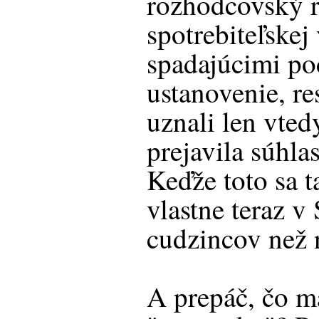
rozhodcovský 
spotrebiteľskej
spadajúcimi p
ustanovenie, r
uznali len vted
prejavila súhla
Keďže toto sa t
vlastne teraz v
cudzincov než n
A prepáč, čo m