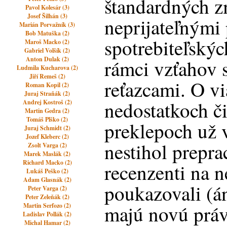
štandardných z
Pavol Kolesár (3)
Josef Šilhán (3)
neprijateľným
Marián Porvažník (3)
Bob Matuška (2)
spotrebiteľský
Maroš Macko (2)
Gabriel Volšík (2)
Anton Dulak (2)
rámci vzťahov
Ludmila Kucharova (2)
Jiří Remeš (2)
reťazcami. O v
Roman Kopil (2)
Juraj Straňák (2)
nedostatkoch č
Andrej Kostroš (2)
Martin Gedra (2)
Tomáš Plško (2)
preklepoch už 
Juraj Schmidt (2)
Jozef Kleberc (2)
nestihol prepra
Zsolt Varga (2)
Marek Maslák (2)
Richard Macko (2)
recenzenti na n
Lukáš Peško (2)
Adam Glasnák (2)
poukazovali (án
Peter Varga (2)
Peter Zeleňák (2)
majú novú práv
Martin Serfozo (2)
Ladislav Pollák (2)
Michal Hamar (2)