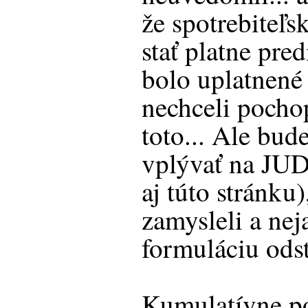
že spotrebiteľ
stať platne pr
bolo uplatnené
nechceli pochop
toto... Ale bud
vplývať na JUDr
aj túto stránku
zamysleli a nej
formuláciu odst
Kumulatívne p