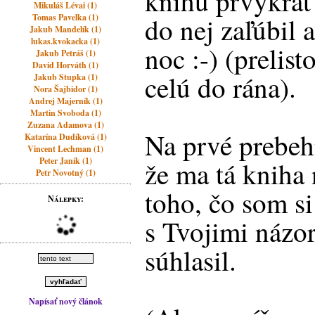
knihu prvýkrát
Mikuláš Lévai (1)
Tomas Pavelka (1)
do nej zaľúbil 
Jakub Mandelík (1)
lukas.kvokacka (1)
noc :-) (prelis
Jakub Petráš (1)
David Horváth (1)
celú do rána).
Jakub Stupka (1)
Nora Šajbidor (1)
Andrej Majerník (1)
Martin Svoboda (1)
Zuzana Adamova (1)
Na prvé prebeh
Katarína Dudíková (1)
Vincent Lechman (1)
Peter Janík (1)
že ma tá kniha 
Petr Novotný (1)
toho, čo som si
Nálepky:
s Tvojimi názo
súhlasil.
Napísať nový článok