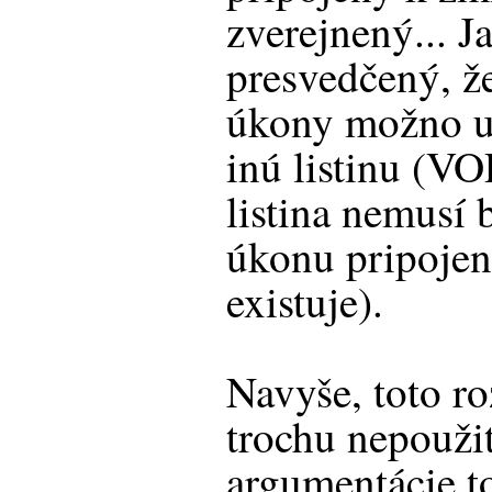
zverejnený... J
presvedčený, ž
úkony možno ur
inú listinu (VO
listina nemusí
úkonu pripojená
existuje).
Navyše, toto ro
trochu nepoužit
argumentácie t