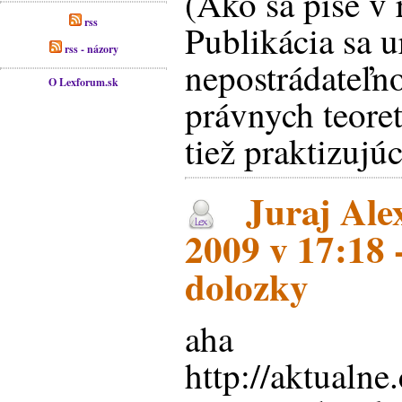
(Ako sa píše v 
rss
Publikácia sa u
rss - názory
nepostrádateľn
O Lexforum.sk
právnych teoret
tiež praktizujú
Juraj Ale
2009 v 17:18 
dolozky
aha
http://aktualn