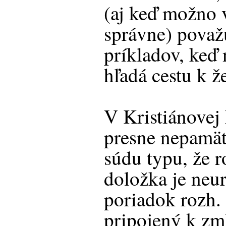
(aj keď možno 
správne) považ
príkladov, keď
hľadá cestu k ž
V Kristiánovej 
presne nepamät
súdu typu, že 
doložka je neur
poriadok rozh.
pripojený k zm