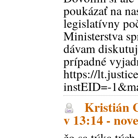
poukázať na na
legislatívny po
Ministerstva sp
dávam diskutu
prípadné vyjad
https://lt.jus
instEID=-1&
Kristián 
v 13:14 - nov
čo sa týka tých