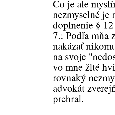
Čo je ale myslí
nezmyselné je 
doplnenie § 12 
7.: Podľa mňa 
nakázať nikom
na svoje "nedos
vo mne žlté hvi
rovnaký nezmys
advokát zverej
prehral.