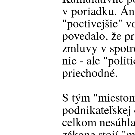
v poriadku. Án
"poctivejšie" vo
povedalo, že p
zmluvy v spotr
nie - ale "polit
priechodné.
S tým "miesto
podnikateľskej 
celkom nesúhla
zákone stojí "