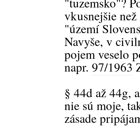
"tuzemsko"? Po
vkusnejšie než 
"území Slovens
Navyše, v civiln
pojem veselo p
napr.
97/1963
Z
§ 44d až 44g, a
nie sú moje, ta
zásade pripájam