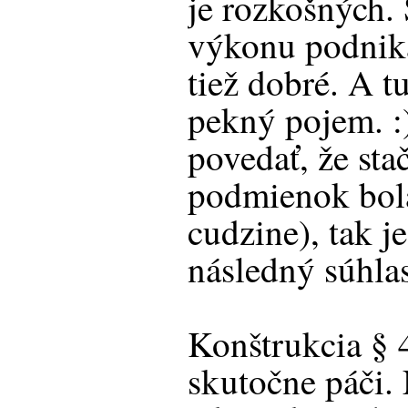
je rozkošných. 
výkonu podnikat
tiež dobré. A t
pekný pojem. :
povedať, že sta
podmienok bola
cudzine), tak j
následný súhla
Konštrukcia § 4
skutočne páči.