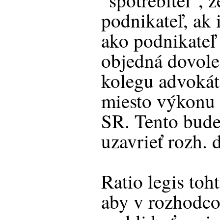
"spotrebiteľ", 
podnikateľ, ak
ako podnikateľ 
objedná dovol
kolegu advokáta
miesto výkonu
SR. Tento bude
uzavrieť rozh. 
Ratio legis toh
aby v rozhodc