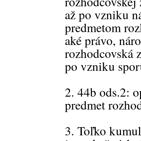
rozhodcovskej 
až po vzniku ná
predmetom roz
aké právo, nár
rozhodcovská z
po vzniku spor
2. 44b ods.2: o
predmet rozho
3. Toľko kumu