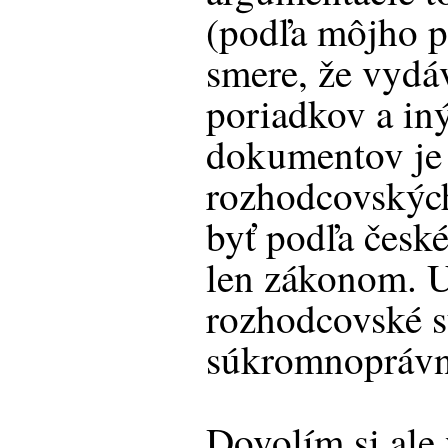
(podľa môjho 
smere, že vydá
poriadkov a i
dokumentov je
rozhodcovských
byť podľa česk
len zákonom. U
rozhodcovské s
súkromnoprávn
Dovolím si ale v