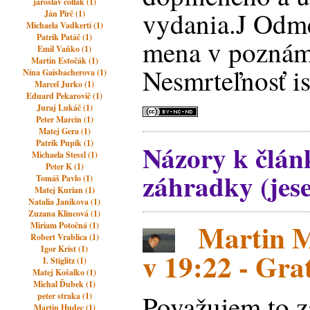
jaroslav čollák (1)
vydania.J Odm
Ján Pirč (1)
Michaela Vadkerti (1)
Patrik Patáč (1)
mena v poznám
Emil Vaňko (1)
Martin Estočák (1)
Nesmrteľnosť is
Nina Gaisbacherova (1)
Marcel Jurko (1)
Eduard Pekarovič (1)
Juraj Lukáč (1)
Peter Marcin (1)
Matej Gera (1)
Patrik Pupík (1)
Názory k člán
Michaela Stessl (1)
Peter K (1)
záhradky (jes
Tomáš Pavlo (1)
Matej Kurian (1)
Natalia Janikova (1)
Zuzana Klincová (1)
Martin Ma
Miriam Potočná (1)
Robert Vrablica (1)
Igor Krist (1)
v 19:22 - Gra
I. Stiglitz (1)
Matej Košalko (1)
Michal Ďubek (1)
Považujem to z
peter straka (1)
Martin Hudec (1)