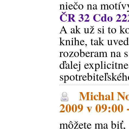
niečo na motív
ČR 32 Cdo 22
A ak už si to 
knihe, tak uve
rozoberam na s
ďalej explicitn
spotrebiteľského
Michal No
2009 v 09:00 
môžete ma biť, 