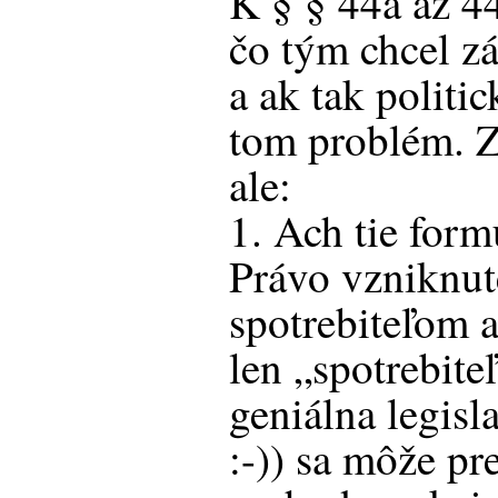
K § § 44a až 
čo tým chcel z
a ak tak politi
tom problém. Z
ale:
1. Ach tie form
Právo vzniknut
spotrebiteľom 
len „spotrebite
geniálna legisl
:-)) sa môže p