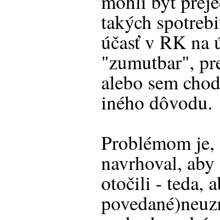
mohli byť prej
takých spotrebi
účasť v RK na
"zumutbar", pre
alebo sem chod
iného dôvodu.
Problémom je, 
navrhoval, aby
otočili - teda, 
povedané)neuzn