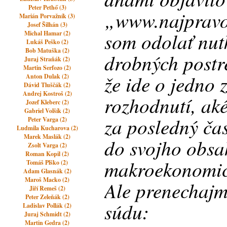
Peter Pethő (3)
„www.najpravo
Marián Porvažník (3)
Josef Šilhán (3)
som odolať nut
Michal Hamar (2)
Lukáš Peško (2)
Bob Matuška (2)
drobných postre
Juraj Straňák (2)
Martin Serfozo (2)
že ide o jedno z
Anton Dulak (2)
Dávid Tluščák (2)
Andrej Kostroš (2)
rozhodnutí, aké 
Jozef Kleberc (2)
Gabriel Volšík (2)
za posledný čas
Peter Varga (2)
Ludmila Kucharova (2)
Marek Maslák (2)
do svojho obsah
Zsolt Varga (2)
Roman Kopil (2)
makroekonomic
Tomáš Plško (2)
Adam Glasnák (2)
Maroš Macko (2)
Ale prenechajm
Jiří Remeš (2)
Peter Zeleňák (2)
súdu:
Ladislav Pollák (2)
Juraj Schmidt (2)
Martin Gedra (2)