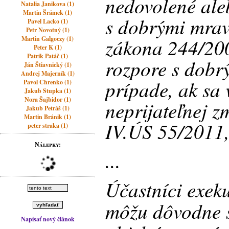
nedovolené ale
Natalia Janikova (1)
Martin Šrámek (1)
s dobrými mrav
Pavel Lacko (1)
Petr Novotný (1)
zákona 244/200
Martin Galgoczy (1)
Peter K (1)
Patrik Patáč (1)
rozpore s dobr
Ján Štiavnický (1)
Andrej Majerník (1)
prípade, ak sa
Pavol Chrenko (1)
Jakub Stupka (1)
Nora Šajbidor (1)
neprijateľnej 
Jakub Petráš (1)
Martin Bránik (1)
IV.ÚS 55/2011,
peter straka (1)
Nálepky:
...
Účastníci exek
môžu dôvodne s
Napísať nový článok