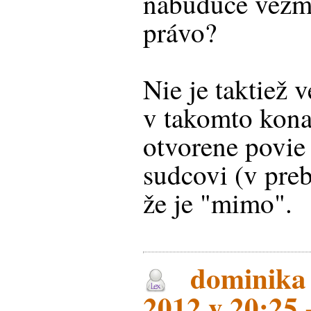
nabudúce vezm
právo?
Nie je taktiež v
v takomto kona
otvorene povi
sudcovi (v pre
že je "mimo".
dominika 
2012 v 20:25 