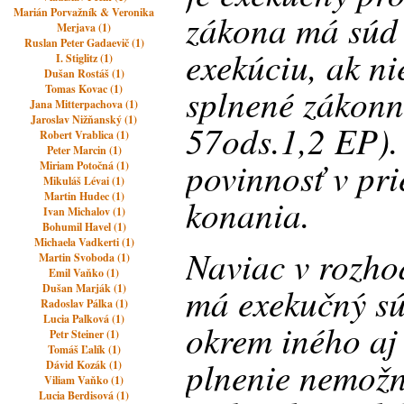
Marián Porvažník & Veronika
zákona má súd 
Merjava (1)
Ruslan Peter Gadaevič (1)
exekúciu, ak ni
I. Stiglitz (1)
Dušan Rostáš (1)
splnené zákonn
Tomas Kovac (1)
Jana Mitterpachova (1)
Jaroslav Nižňanský (1)
57ods.1,2 EP).
Robert Vrablica (1)
Peter Marcin (1)
povinnosť v pr
Miriam Potočná (1)
Mikuláš Lévai (1)
Martin Hudec (1)
konania.
Ivan Michalov (1)
Bohumil Havel (1)
Michaela Vadkerti (1)
Naviac v rozho
Martin Svoboda (1)
Emil Vaňko (1)
má exekučný sú
Dušan Marják (1)
Radoslav Pálka (1)
Lucia Palková (1)
okrem iného aj
Petr Steiner (1)
Tomáš Ľalík (1)
plnenie nemož
Dávid Kozák (1)
Viliam Vaňko (1)
Lucia Berdisová (1)