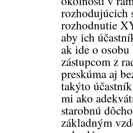
okolnosti v rá
rozhodujúcich 
rozhodnutie XY
aby ich účastní
ak ide o osobu
zástupcom z ra
preskúma aj bez
takýto účastník
mi ako adekvátn
starobnú dôch
základným vzde