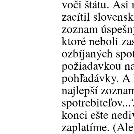
voči štátu. Asi
zacítil slovensk
zoznam úspešný
ktoré neboli za
ozbíjaných spot
požiadavkou na
pohľadávky. A 
najlepší zozna
spotrebiteľov..
konci ešte nedi
zaplatíme. (Ale