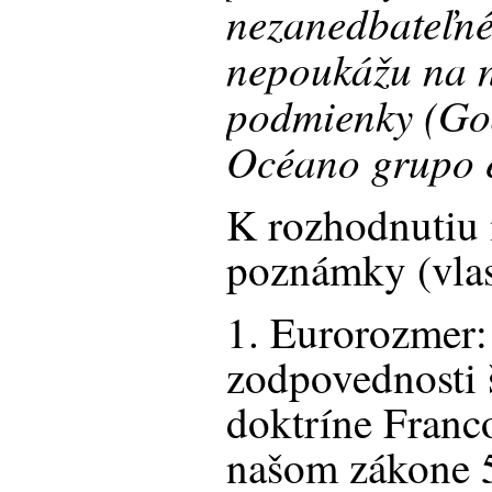
nezanedbateľné
nepoukážu na n
podmienky (Go
Océano grupo e
K rozhodnutiu 
poznámky (vlas
1. Eurorozmer:
zodpovednosti 
doktríne Franc
našom zákone