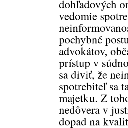
dohľadových or
vedomie spotre
neinformovanos
pochybné postu
advokátov, obč
prístup v súd
sa diviť, že ne
spotrebiteľ sa 
majetku. Z toho
nedôvera v just
dopad na kvali