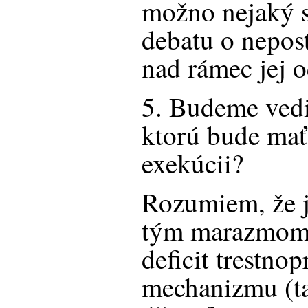
možno nejaký 
debatu o nepos
nad rámec jej o
5. Budeme vedi
ktorú bude mať 
exekúcii?
Rozumiem, že j
tým marazmom 
deficit trestno
mechanizmu (t