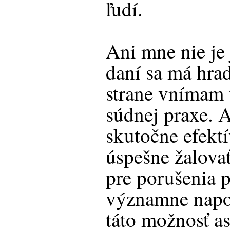
ľudí.
Ani mne nie je 
daní sa má hrad
strane vnímam 
súdnej praxe. 
skutočne efekt
úspešne žalova
pre porušenia 
významne napo
táto možnosť as