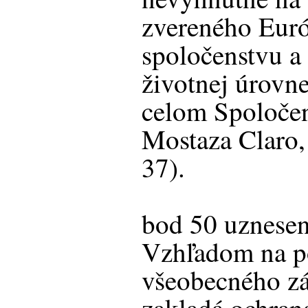
zvereného Eur
spoločenstvu a
životnej úrovne
celom Spoločen
Mostaza Claro,
37).
bod 50 uznese
Vzhľadom na p
všeobecného zá