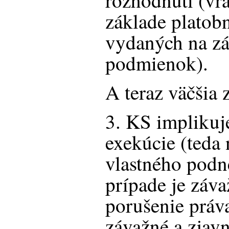
rozhodnutí (vrá
základe platob
vydaných na zá
podmienok).
A teraz väčšia 
3. KS implikuje
exekúcie (teda
vlastného podn
prípade je záva
porušenie práv
závažné a zjavn