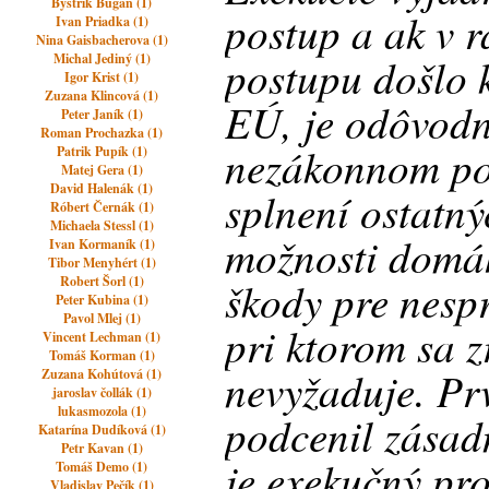
Bystrik Bugan (1)
postup a ak v 
Ivan Priadka (1)
Nina Gaisbacherova (1)
postupu došlo 
Michal Jediný (1)
Igor Krist (1)
Zuzana Klincová (1)
EÚ, je odôvodn
Peter Janík (1)
Roman Prochazka (1)
nezákonnom pos
Patrik Pupík (1)
Matej Gera (1)
David Halenák (1)
splnení ostatn
Róbert Černák (1)
Michaela Stessl (1)
možnosti domá
Ivan Kormaník (1)
Tibor Menyhért (1)
Robert Šorl (1)
škody pre nesp
Peter Kubina (1)
Pavol Mlej (1)
pri ktorom sa 
Vincent Lechman (1)
Tomáš Korman (1)
nevyžaduje. Pr
Zuzana Kohútová (1)
jaroslav čollák (1)
lukasmozola (1)
podcenil zásad
Katarína Dudíková (1)
Petr Kavan (1)
je exekučný pr
Tomáš Demo (1)
Vladislav Pečík (1)