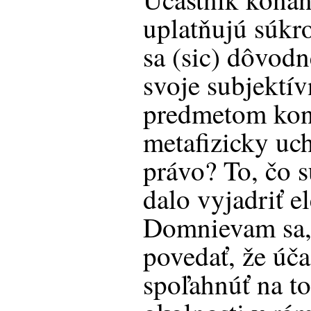
uplatňujú súk
sa (sic) dôvod
svoje subjektív
predmetom kon
metafizicky uc
právo? To, čo s
dalo vyjadriť e
Domnievam sa, 
povedať, že úč
spoľahnúť na to