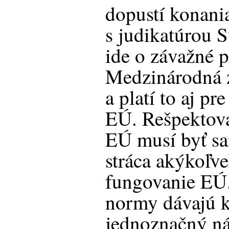
dopustí konania
s judikatúrou 
ide o závažné 
Medzinárodná 
a platí to aj p
EÚ. Rešpektov
EÚ musí byť sa
stráca akýkoľve
fungovanie EÚ.
normy dávajú k
jednoznačný n