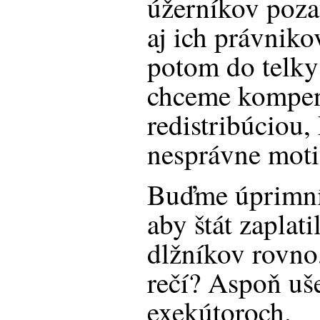
úžerníkov poza
aj ich právnikov
potom do telky 
chceme kompen
redistribúciou,
nesprávne moti
Buďme úprimní, 
aby štát zaplati
dlžníkov rovno
rečí? Aspoň uš
exekútoroch.