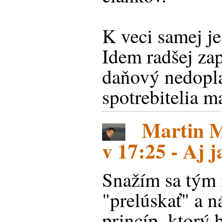
K veci samej je
Idem radšej zap
daňový nedopla
spotrebitelia m
Martin Ma
v 17:25 - Aj j
Snažím sa tým
"prelúskať" a n
princíp, ktorý 