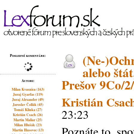
(Ne-)Ochr
Posledné komentáre:
alebo štát
Prešov 9Co/2
Autori:
Milan Kvasnica (163)
Juraj Gyarfas (119)
Kristián Csac
Juraj Alexander (49)
Jaroslav Čollák (45)
23:23
Tomáš Klinka (27)
Kristián Csach (26)
Martin Maliar (25)
Milan Hlušák (23)
Poznáte to, spo
Martin Husovec (13)