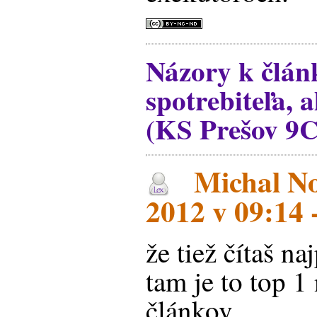
Názory k člán
spotrebiteľa, a
(KS Prešov 9C
Michal No
2012 v 09:14 
že tiež čítaš na
tam je to top 1 
článkov.