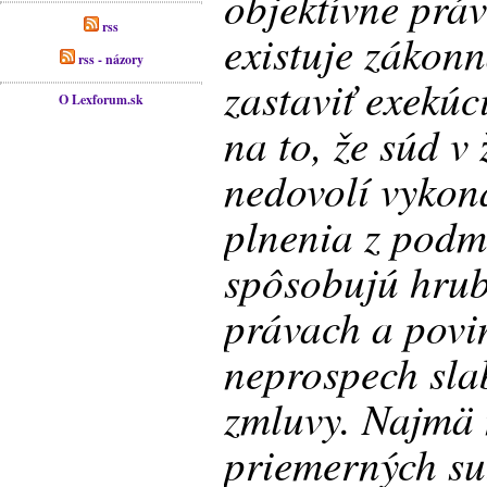
objektívne práv
rss
existuje zákon
rss - názory
zastaviť exekúc
O Lexforum.sk
na to, že súd 
nedovolí vykon
plnenia z podm
spôsobujú hru
právach a povi
neprospech sla
zmluvy. Najmä 
priemerných su