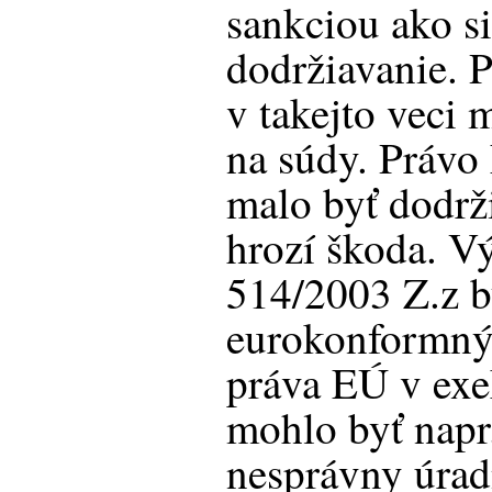
sankciou ako si
dodržiavanie. 
v takejto veci
na súdy. Právo
malo byť dodrži
hrozí škoda. V
514/2003 Z.z b
eurokonformný
práva EÚ v ex
mohlo byť napr
nesprávny úrad