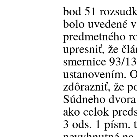
bod 51 rozsud
bolo uvedené v
predmetného r
upresniť, že čl
smernice 93/13
ustanovením. O
zdôrazniť, že p
Súdneho dvora
ako celok pred
3 ods. 1 písm. 
nevyhnutné na 