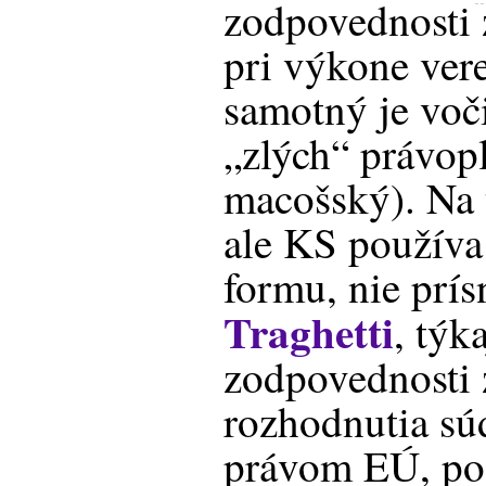
zodpovednosti
pri výkone vere
samotný je vo
„zlých“ právop
macošský). Na 
ale KS používa
formu, nie prís
Traghetti
, týk
zodpovednosti 
rozhodnutia sú
právom EÚ, pod