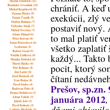
Martin Friedrich (12)
chrániť. A keď
Branislav Gvozdiak (12)
Michal Krajčírovič (9)
Zuzana Hecko (9)
exekúcii, zlý v
Tomáš Čentík (9)
Ondrej Halama (7)
postaviť nový. 
Ľuboslav Sisák (7)
Michal Novotný (7)
to mal platiť ve
Adam Zlámal (6)
Peter Kotvan (6)
Xénia Petrovičová (6)
všetko zaplatiť š
Lexforum (5)
Robert Goral (5)
každý... Takto
Natália Ľalíková (4)
Monika Dubská (4)
Maroš Hačko (4)
pocit, ktorý s
Petr Kolman (4)
Ján Lazur (4)
čítaní nedávne
Josef Kotásek (4)
Ivan Bojna (4)
Prešov, sp.zn.
Pavol Szabo (4)
Radovan Pala (4)
Denisa Dulaková (3)
januára 2012
,
Adam Valček (3)
Jakub Jošt (3)
dňami objavilo
Pavol Kolesár (3)
Ladislav Hrabčák (3)