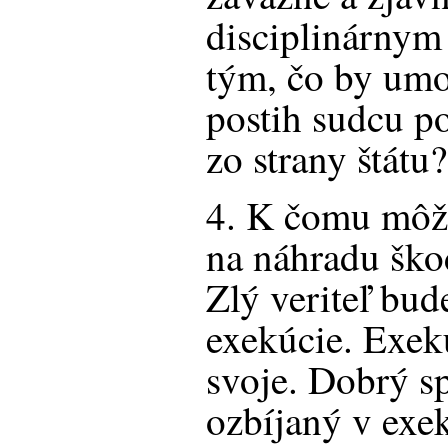
disciplinárnym
tým, čo by umo
postih sudcu p
zo strany štátu?
4. K čomu môž
na náhradu škod
Zlý veriteľ bud
exekúcie. Exekú
svoje. Dobrý sp
ozbíjaný v exe