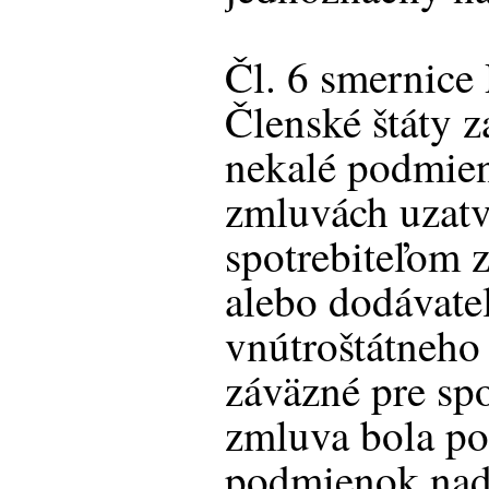
Čl. 6 smernic
Členské štáty z
nekalé podmien
zmluvách uzatv
spotrebiteľom z
alebo dodávateľ
vnútroštátneho 
záväzné pre spo
zmluva bola po
podmienok naďa