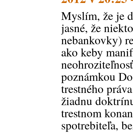
Myslím, že je 
jasné, že niekt
nebankovky) r
ako keby manif
neohroziteľnosť
poznámkou Doc
trestného práv
žiadnu doktrín
trestnom konan
spotrebiteľa, b