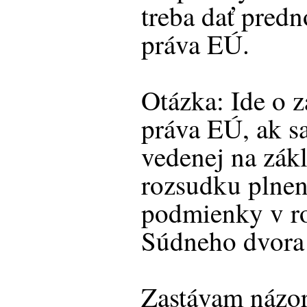
treba dať predn
práva EÚ.
Otázka: Ide o 
práva EÚ, ak s
vedenej na zák
rozsudku plneni
podmienky v ro
Súdneho dvor
Zastávam názor