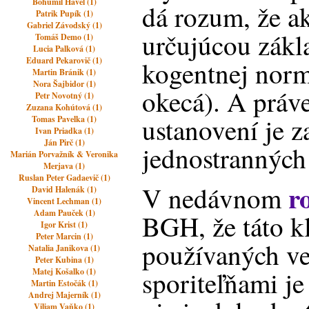
Bohumil Havel (1)
dá rozum, že ak
Patrik Pupík (1)
Gabriel Závodský (1)
určujúcou zák
Tomáš Demo (1)
Lucia Palková (1)
Eduard Pekarovič (1)
kogentnej normy
Martin Bránik (1)
Nora Šajbidor (1)
okecá). A práv
Petr Novotný (1)
Zuzana Kohútová (1)
ustanovení je 
Tomas Pavelka (1)
Ivan Priadka (1)
Ján Pirč (1)
jednostranných
Marián Porvažník & Veronika
Merjava (1)
Ruslan Peter Gadaevič (1)
r
V nedávnom
David Halenák (1)
Vincent Lechman (1)
Adam Pauček (1)
BGH, že táto k
Igor Krist (1)
Peter Marcin (1)
používaných v
Natalia Janikova (1)
Peter Kubina (1)
sporiteľňami je
Matej Košalko (1)
Martin Estočák (1)
Andrej Majerník (1)
Viliam Vaňko (1)