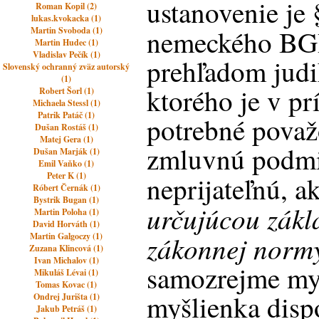
ustanovenie je 
Roman Kopil (2)
lukas.kvokacka (1)
nemeckého BG
Martin Svoboda (1)
Martin Hudec (1)
Vladislav Pečík (1)
prehľadom judi
Slovenský ochranný zväz autorský
(1)
ktorého je v p
Robert Šorl (1)
Michaela Stessl (1)
Patrik Patáč (1)
potrebné považ
Dušan Rostáš (1)
Matej Gera (1)
zmluvnú podmi
Dušan Marják (1)
Emil Vaňko (1)
Peter K (1)
neprijateľnú, a
Róbert Černák (1)
Bystrik Bugan (1)
určujúcou zákl
Martin Poloha (1)
David Horváth (1)
zákonnej norm
Martin Galgoczy (1)
Zuzana Klincová (1)
Ivan Michalov (1)
samozrejme mys
Mikuláš Lévai (1)
Tomas Kovac (1)
myšlienka dispo
Ondrej Jurišta (1)
Jakub Petráš (1)