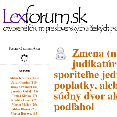
Zmena (n
Posledné komentáre:
judikatúr
sporiteľne je
Autori:
Milan Kvasnica (163)
poplatky, ale
Juraj Gyarfas (119)
Juraj Alexander (49)
súdny dvor 
Jaroslav Čollák (45)
Tomáš Klinka (27)
Kristián Csach (26)
podľahol
Martin Maliar (25)
Milan Hlušák (23)
Martin Husovec (13)