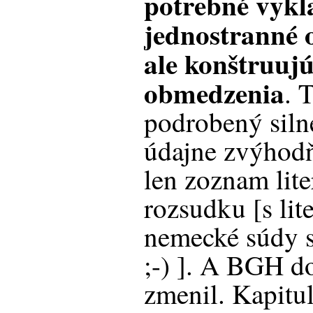
potrebné vykla
jednostranné 
ale konštruuj
obmedzenia
. 
podrobený silne
údajne zvýhodň
len zoznam lit
rozsudku [s lit
nemecké súdy s
;-) ]. A BGH do
zmenil. Kapitul