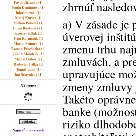
zhrnúť nasledo
Pavol Chrenko (1)
Paula Demianova (1)
lukasmozola (1)
Matej Kurian (1)
a) V zásade je
Miriam Potočná (1)
Lucia Berdisová (1)
úverovej inštit
jaroslav čollák (1)
Ivan Kormaník (1)
Martin Šrámek (1)
zmenu trhu naj
Roman Prochazka (1)
Jakub Mandelík (1)
zmluvách, a pre
Michal Ďubek (1)
Radoslav Pálka (1)
upravujúce mož
Tomáš Ľalík (1)
Ján Štiavnický (1)
zmeny zmluvy
Nálepky:
Takéto oprávne
banke (možnosť
riziko dlhodob
Napísať nový článok