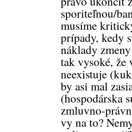
právo ukončiť 
sporiteľnou/ba
musíme kriticky
prípady, kedy 
náklady zmeny 
tak vysoké, že 
neexistuje (kuk
by asi mal zasi
(hospodárska sú
zmluvno-právn
vy na to? Nemy