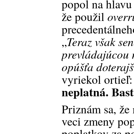
popol na hlavu
overr
že použil
precedentálneh
Teraz však sen
„
prevládajúcou 
opúšťa doterajš
vyriekol ortieľ
neplatná. Bast
Priznám sa, že
veci zmeny pop
poplatkov za p