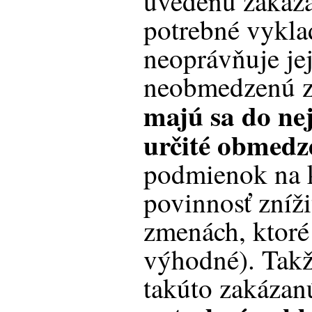
uvedenú zakáza
potrebné vyklad
neoprávňuje jej
neobmedzenú z
majú sa do nej
určité obmedz
podmienok na k
povinnosť zníži
zmenách, ktoré 
výhodné). Takže
takúto zakázan