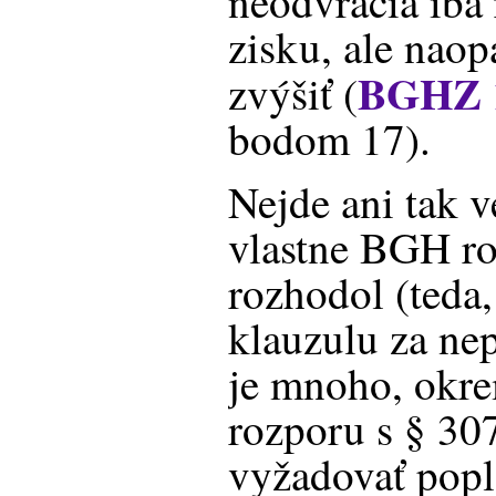
neodvracia iba 
zisku, ale nao
BGHZ 1
zvýšiť (
bodom 17).
Nejde ani tak v
vlastne BGH ro
rozhodol (teda,
klauzulu za ne
je mnoho, okr
rozporu s § 3
vyžadovať popl