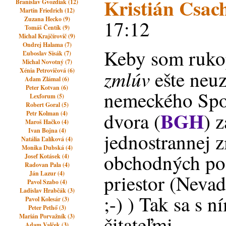
Kristián Csac
Branislav Gvozdiak (12)
Martin Friedrich (12)
Zuzana Hecko (9)
17:12
Tomáš Čentík (9)
Michal Krajčírovič (9)
Ondrej Halama (7)
Keby som ruko
Ľuboslav Sisák (7)
Michal Novotný (7)
zmlúv
Xénia Petrovičová (6)
ešte neuz
Adam Zlámal (6)
Peter Kotvan (6)
nemeckého Spo
Lexforum (5)
Robert Goral (5)
BGH
dvora (
) 
Petr Kolman (4)
Maroš Hačko (4)
Ivan Bojna (4)
jednostrannej 
Natália Ľalíková (4)
Monika Dubská (4)
obchodných po
Josef Kotásek (4)
Radovan Pala (4)
Ján Lazur (4)
priestor (Neva
Pavol Szabo (4)
Ladislav Hrabčák (3)
;-) ) Tak sa s 
Pavol Kolesár (3)
Peter Pethő (3)
čitateľmi.
Marián Porvažník (3)
Adam Valček (3)