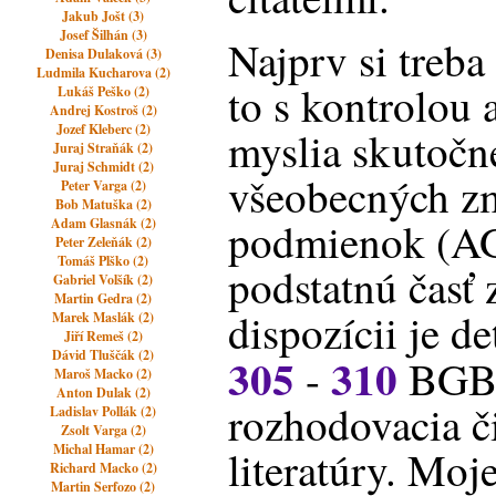
Jakub Jošt (3)
Josef Šilhán (3)
Najprv si treb
Denisa Dulaková (3)
Ludmila Kucharova (2)
to s kontrolou
Lukáš Peško (2)
Andrej Kostroš (2)
Jozef Kleberc (2)
myslia skutočn
Juraj Straňák (2)
Juraj Schmidt (2)
všeobecných z
Peter Varga (2)
Bob Matuška (2)
podmienok (AG
Adam Glasnák (2)
Peter Zeleňák (2)
Tomáš Plško (2)
podstatnú časť
Gabriel Volšík (2)
Martin Gedra (2)
dispozícii je de
Marek Maslák (2)
Jiří Remeš (2)
Dávid Tluščák (2)
305
310
-
BGB),
Maroš Macko (2)
Anton Dulak (2)
rozhodovacia č
Ladislav Pollák (2)
Zsolt Varga (2)
Michal Hamar (2)
literatúry. Moj
Richard Macko (2)
Martin Serfozo (2)