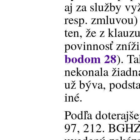
aj za služby v
resp. zmluvou)
ten, že z klauz
povinnosť zníži
bodom 28
). Ta
nekonala žiadn
už býva, podsta
iné.
Podľa doterajš
97, 212. BGHZ 