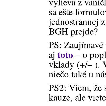
vylieva z vani
sa ešte formulo
jednostrannej z
BGH prejde?
PS: Zaujímavé
toto
aj
– o popl
vklady (+/– ). V
niečo také u ná
PS2: Viem, že 
kauze, ale viete