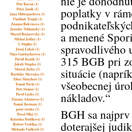
nie je dohodnut
Petr Kavan (1)
poplatky v rám
Peter Janík (1)
Jana Mitterpachova (1)
Vladimir Trojak (1)
podnikateľskýc
Zuzana Bukvisova (1)
Jaroslav Nižňanský (1)
a menené Spori
Marcel Ružarovský (1)
Michal Jediný (1)
I. Stiglitz (1)
spravodlivého u
Juraj Lukáč (1)
Nina Gaisbacherova (1)
315 BGB pri zo
Dávid Kozák (1)
Jakub Stupka (1)
situácie (napr
Marcel Jurko (1)
Rastislav Skovajsa (1)
Tibor Menyhért (1)
všeobecnej úro
Tomáš Pavlo (1)
Petr Steiner (1)
nákladov.“
Pavel Lacko (1)
Zuzana Adamova (1)
Tomáš Korman (1)
peter straka (1)
BGH sa najprv 
Pavol Mlej (1)
Katarína Dudíková (1)
doterajšej judik
Robert Vrablica (1)
Michaela Vadkerti (1)