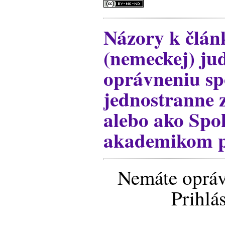
Názory k člá
(nemeckej) ju
oprávneniu sp
jednostranne 
alebo ako Spo
akademikom p
Nemáte opráv
Prihlá