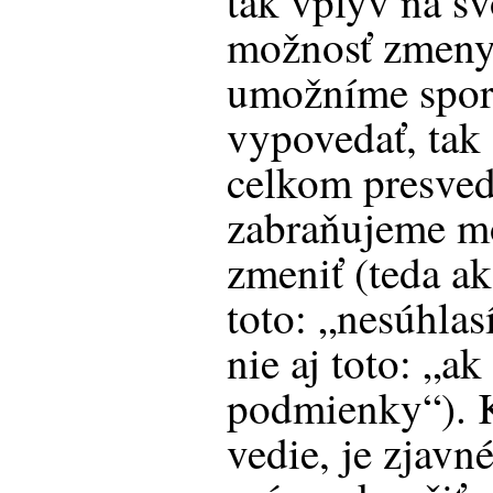
tak vplyv na sv
možnosť zmen
umožníme spor
vypovedať, tak 
celkom presved
zabraňujeme m
zmeniť (teda a
toto: „nesúhlas
nie aj toto: „a
podmienky“). K
vedie, je zjavn