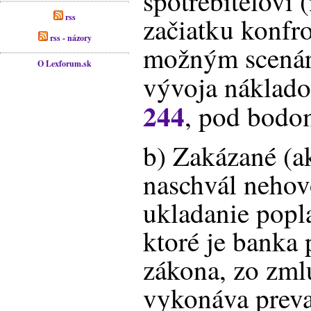
spotrebiteľovi 
rss
začiatku konfr
rss - názory
možným scená
O Lexforum.sk
vývoja náklado
244
, pod bodo
b) Zakázané (ak
naschvál nehovo
ukladanie popla
ktoré je banka
zákona, zo zml
vykonáva prev