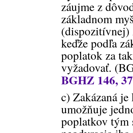
záujme z dôvod
základnom myš
(dispozitívnej)
keďže podľa zá
poplatok za ta
vyžadovať. (B
BGHZ 146, 3
c) Zakázaná je 
umožňuje jedn
poplatkov tým