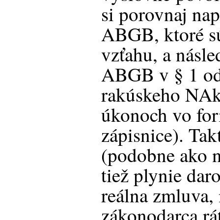
si porovnaj nap
ABGB, ktoré s
vzťahu, a násl
ABGB v § 1 ods
rakúskeho NAk
úkonoch vo for
zápisnice). Tak
(podobne ako n
tiež plynie dar
reálna zmluva,
zákonodarca rát