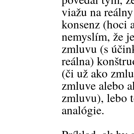
viažu na reálny
konsenz (hoci a
nemyslím, že je
zmluvu (s úči
reálna) konštr
(či už ako zmlu
zmluve alebo a
zmluvu), lebo 
analógie.