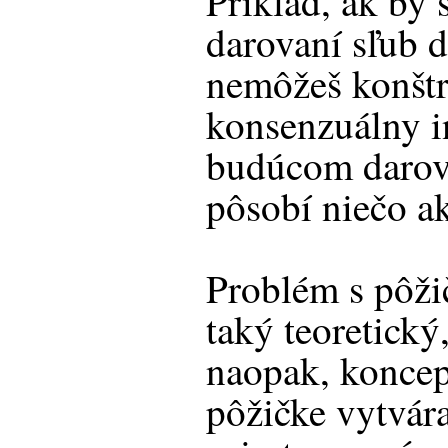
Príklad, ak by 
darovaní sľub d
nemôžeš konštr
konsenzuálny i
budúcom darova
pôsobí niečo a
Problém s pôži
taký teoretický
naopak, koncep
pôžičke vytvár