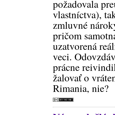
požadovala pre
vlastníctva), ta
zmluvné nároky
pričom samotn
uzatvorená re
veci. Odovzdáv
prácne reivindik
žalovať o vráten
Rimania, nie?