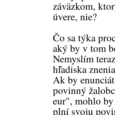
záväzkom, ktor
úvere, nie?
Čo sa týka pro
aký by v tom bo
Nemyslím teraz 
hľadiska znenia
Ak by enunciát
povinný žalobc
eur", mohlo by
plní svoju pov