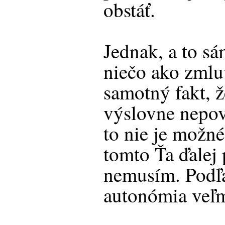
obstáť.
Jednak, a to sá
niečo ako zmlu
samotný fakt, 
výslovne nepov
to nie je možné
tomto Ťa ďalej 
nemusím. Podľ
autonómia veľm