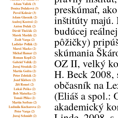
Adam Valček (3)
preskúmať, ako 
Denisa Dulaková (3)
Pavol Kolesár (3)
inštitúty majú
Adam Glasnák (2)
Andrej Kostroš (2)
Anton Dulak (2)
budúcej reálne
Dávid Tluščák (2)
Marek Maslák (2)
pôžičky) pripúš
Zsolt Varga (2)
Ladislav Pollák (2)
skúmania Škáro
Maroš Macko (2)
Michal Hamar (2)
Roman Kopil (2)
OZ II, velký ko
Gabriel Volšík (2)
Juraj Straňák (2)
H. Beck 2008, s
Martin Gedra (2)
Peter Zeleňák (2)
Jozef Kleberc (2)
občasník na Le
Jiří Remeš (2)
Lukáš Peško (2)
(Eliáš a spol.:
Bob Matuška (2)
Tomáš Plško (2)
akademický kom
Martin Serfozo (2)
Ludmila Kucharova (2)
Peter Varga (2)
Linde, 2008, s
Juraj Schmidt (2)