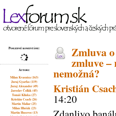
Zmluva o 
Posledné komentáre:
zmluve – 
nemožná?
Autori:
Milan Kvasnica (163)
Juraj Gyarfas (119)
Kristián Csac
Juraj Alexander (49)
Jaroslav Čollák (45)
14:20
Tomáš Klinka (27)
Kristián Csach (26)
Martin Maliar (25)
Milan Hlušák (23)
Zdanlivo banál
Martin Husovec (13)