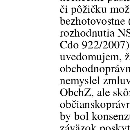
či pôžičku mož
bezhotovostne 
rozhodnutia NS
Cdo 922/2007).
uvedomujem, že
obchodnoprávna
nemyslel zmluv
ObchZ, ale skô
občianskoprávn
by bol konsenz
záväzok poskyt