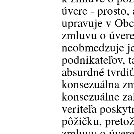
úvere - prosto,
upravuje v Ob
zmluvu o úvere
neobmedzuje je
podnikateľov, 
absurdné tvrdiť
konsezuálna zm
konsezuálne za
veriteľa poskyt
pôžičku, preto
zmluvy o úver