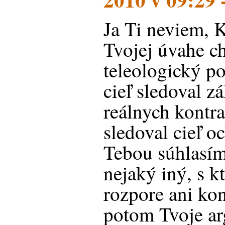
Ja Ti neviem, K
Tvojej úvahe c
teleologický p
cieľ sledoval 
reálnych kontr
sledoval cieľ o
Tebou súhlasím,
nejaký iný, s k
rozpore ani ko
potom Tvoje a