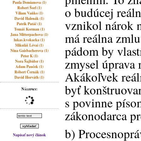
Paula Demianova (1)
o budúcej reál
Robert Šorl (1)
Viliam Vaňko (1)
David Halenák (1)
vznikol nárok 
Patrik Patáč (1)
Tomáš Korman (1)
má reálna zmlu
Jana Mitterpachova (1)
lukas.kvokacka (1)
Mikuláš Lévai (1)
pádom by vlast
Nina Gaisbacherova (1)
Peter K (1)
zmysel úprava 
Nora Šajbidor (1)
Adam Pauček (1)
Akákoľvek reá
Róbert Černák (1)
David Horváth (1)
byť konštruova
Nálepky:
s povinne píso
zákonodarca pr
b) Procesnopr
Napísať nový článok