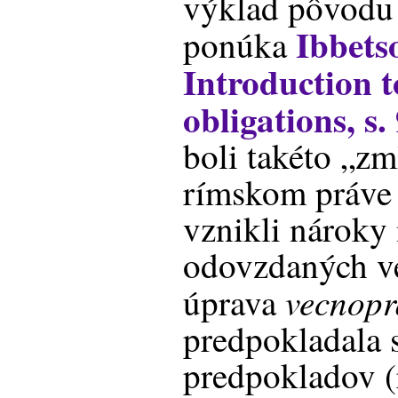
výklad pôvodu
Ibbets
ponúka
Introduction t
obligations, s. 
boli takéto „z
rímskom práve 
vznikli nároky 
odovzdaných ve
vecnopr
úprava
predpokladala
predpokladov (