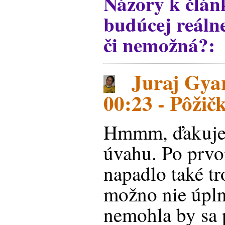
Názory k člá
budúcej reáln
či nemožná?:
Juraj Gyar
00:23 - Pôžič
Hmmm, ďakuje
úvahu. Po prvo
napadlo také tr
možno nie úplne
nemohla by sa