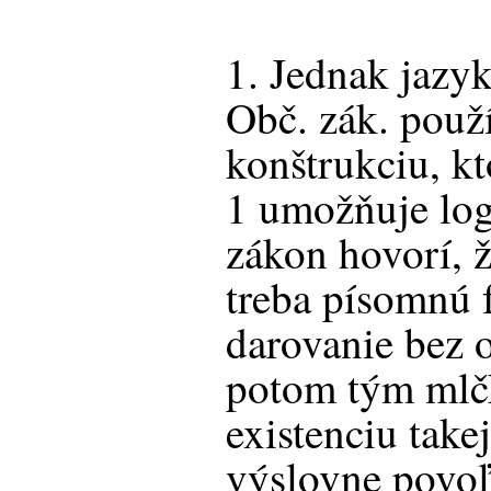
1. Jednak jazy
Obč. zák. použ
konštrukciu, kt
1 umožňuje log
zákon hovorí, 
treba písomnú f
darovanie bez 
potom tým mlč
existenciu take
výslovne povoľ