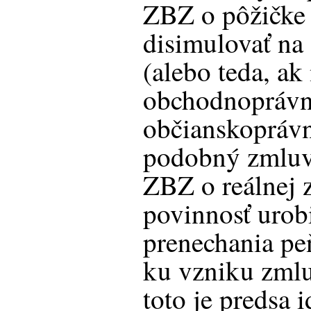
ZBZ o pôžičke 
disimulovať na
(alebo teda, ak
obchodnoprávny
občianskopráv
podobný zmluv
ZBZ o reálnej 
povinnosť urob
prenechania pe
ku vzniku zmlu
toto je predsa 