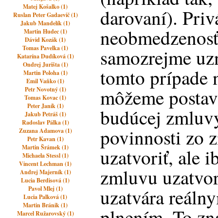
Matej Košalko (1)
darovaní). Pri
Ruslan Peter Gadaevič (1)
Jakub Mandelík (1)
neobmedzenosť
Martin Hudec (1)
Dávid Kozák (1)
Tomas Pavelka (1)
samozrejme uzn
Katarína Dudíková (1)
Ondrej Jurišta (1)
tomto prípade 
Martin Poloha (1)
Emil Vaňko (1)
môžeme postavi
Petr Novotný (1)
Tomas Kovac (1)
Peter Janík (1)
budúcej zmluvy
Jakub Petráš (1)
Radoslav Pálka (1)
povinnosti zo 
Zuzana Adamova (1)
Petr Kavan (1)
Martin Šrámek (1)
uzatvoriť, ale 
Michaela Stessl (1)
Vincent Lechman (1)
zmluvu uzatvor
Andrej Majerník (1)
Lucia Berdisová (1)
Pavol Mlej (1)
uzatvára reáln
Lucia Palková (1)
Martin Bránik (1)
plnením. To zn
Marcel Ružarovský (1)