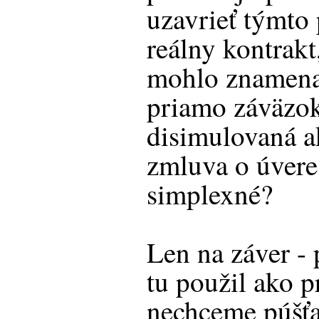
uzavrieť týmt
reálny kontrakt
mohlo znamenať
priamo záväzok
disimulovaná a
zmluva o úvere
simplexné?
Len na záver -
tu použil ako p
nechceme púšťa