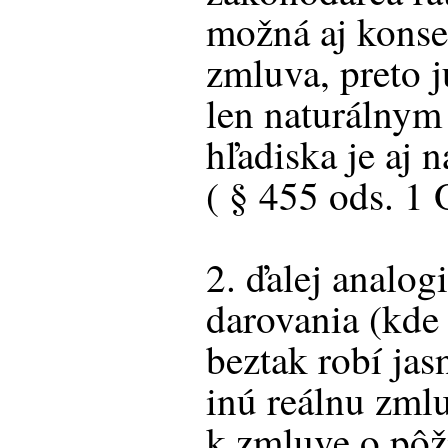
možná aj konse
zmluva, preto j
len naturálnym
hľadiska je aj 
( § 455 ods. 1 
2. ďalej analog
darovania (kde 
beztak robí ja
inú reálnu zml
k zmluve o pôž