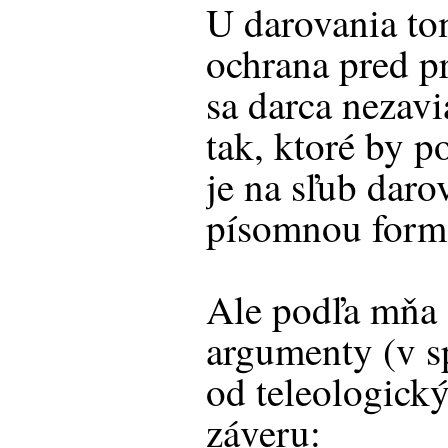
U darovania t
ochrana pred p
sa darca nezavi
tak, ktoré by p
je na sľub dar
písomnou form
Ale podľa mňa e
argumenty (v s
od teleologick
záveru: