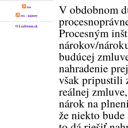
V obdobnom du
rss
rss - názory
procesnoprávn
O Lexforum.sk
Procesným inšt
nárokov/nárok
budúcej zmluve
nahradenie pre
však pripustil
reálnej zmluve,
nárok na plnen
že niekto bude
to dá riešiť na