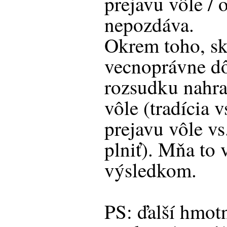
prejavu vôle / o
nepozdáva.
Okrem toho, skú
vecnoprávne d
rozsudku nahra
vôle (tradícia 
prejavu vôle vs
plniť). Mňa to 
výsledkom.
PS: ďalší hmot