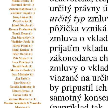
Michal Jediný (1)
určitý právny 
Bohumil Havel (1)
Zuzana Kohútová (1)
Vladimir Trojak (1)
určitý
typ
zmluv
Juraj Lukáč (1)
Pavel Lacko (1)
pôžička vzniká
Jakub Stupka (1)
Roman Prochazka (1)
Tomáš Demo (1)
zmluva o vklad
Ján Štiavnický (1)
Vladislav Pečík (1)
prijatím vkladu
Patrik Pupík (1)
Matej Kurian (1)
zákonodarca ch
Peter Marcin (1)
Petr Steiner (1)
Ivan Priadka (1)
zmluvy o vklade
Tomáš Pavlo (1)
Martin Svoboda (1)
viazané na urč
Ivan Michalov (1)
Ján Pirč (1)
Igor Krist (1)
by pripustil ic
Natalia Janikova (1)
Marcel Jurko (1)
samotný konsen
Tomáš Ľalík (1)
Zuzana Bukvisova (1)
(napríklad tak, 
Marián Porvažník & Veronika
Merjava (1)