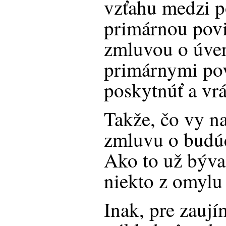
vzťahu medzi p
primárnou povi
zmluvou o úver
primárnymi po
poskytnúť a vrát
Takže, čo vy na
zmluvu o budúc
Ako to už býva
niekto z omylu
Inak, pre zauj