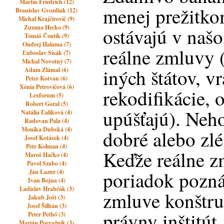
Martin Friedrich (12)
menej prežitko
Branislav Gvozdiak (12)
Michal Krajčírovič (9)
Zuzana Hecko (9)
ostávajú v naš
Tomáš Čentík (9)
Ondrej Halama (7)
reálne zmluvy 
Ľuboslav Sisák (7)
Michal Novotný (7)
iných štátov, v
Adam Zlámal (6)
Peter Kotvan (6)
Xénia Petrovičová (6)
rekodifikácie, o
Lexforum (5)
Robert Goral (5)
upúšťajú). Neho
Natália Ľalíková (4)
Radovan Pala (4)
Monika Dubská (4)
dobré alebo zlé
Josef Kotásek (4)
Petr Kolman (4)
Keďže reálne z
Maroš Hačko (4)
Pavol Szabo (4)
poriadok pozná
Ján Lazur (4)
Ivan Bojna (4)
Ladislav Hrabčák (3)
zmluve konštru
Jakub Jošt (3)
Josef Šilhán (3)
právny inštitút,
Peter Pethő (3)
Marián Porvažník (3)