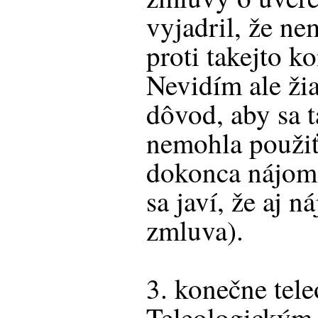
vyjadril, že n
proti takejto k
Nevidím ale ž
dôvod, aby sa t
nemohla použiť
dokonca nájom 
sa javí, že aj n
zmluva).
3. konečne tele
Teleologickým