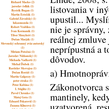
Richard Macko (2)
listovania v i
jaroslav čollák (1)
Bystrik Bugan (1)
Martin Estočák (1)
upustil... Mysl
Gabriel Závodský (1)
lukasmozola (1)
nie je správny
Robert Vrablica (1)
Ivan Kormaník (1)
reálnej zmluve
Tibor Menyhért (1)
Dušan Marják (1)
Slovenský ochranný zväz autorský
neprípustná a 
(1)
Miriam Potočná (1)
dôvodov.
Jaroslav Nižňanský (1)
Michaela Vadkerti (1)
Michal Ďubek (1)
Rastislav Skovajsa (1)
a) Hmotnopráv
Dušan Rostáš (1)
Martin Galgoczy (1)
peter straka (1)
Zákonotvorca s
Peter Kubina (1)
I. Stiglitz (1)
mantinely, ked
Pavol Chrenko (1)
Matej Gera (1)
Eduard Pekarovič (1)
uzatvorená, resp
Zuzana Klincová (1)