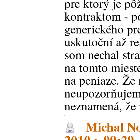
pre ktorý je pô
kontraktom - po
generického pr
uskutoční až r
som nechal str
na tomto miest
na peniaze. Že
neupozorňujem
neznamená, že n
Michal No
2010 v 09:29 