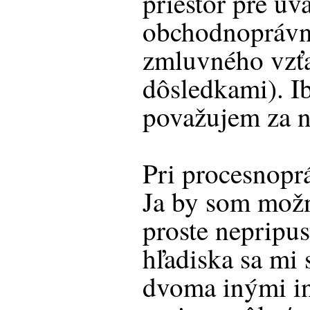
priestor pre úv
obchodnoprávn
zmluvného vzť
dôsledkami). I
považujem za n
Pri procesnopr
Ja by som možn
proste nepripus
hľadiska sa mi 
dvoma inými in