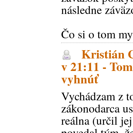
následne záväzo
Čo si o tom my
Kristián 
v 21:11 - Tom
vyhnúť
Vychádzam z to
zákonodarca us
reálna (určil je
povedal tým, ž