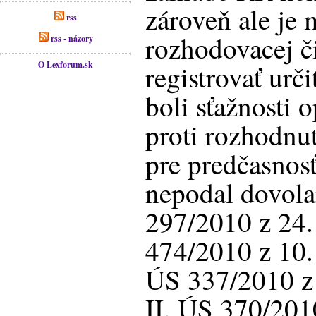
zároveň ale je
rss
rozhodovacej č
rss - názory
O Lexforum.sk
registrovať urč
boli sťažnosti
proti rozhodnu
pre predčasnosť
nepodal dovola
297/2010 z 24.
474/2010 z 10.
ÚS 337/2010 z 
II. ÚS 370/201