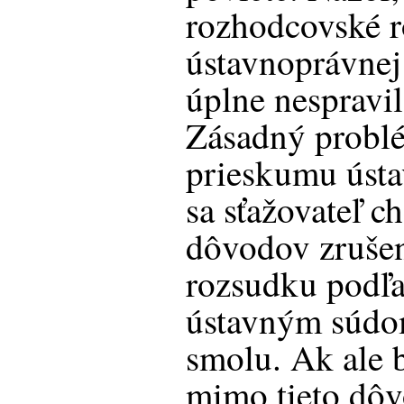
rozhodcovské 
ústavnoprávnej 
úplne nespravil
Zásadný problé
prieskumu úst
sa sťažovateľ c
dôvodov zruše
rozsudku podľ
ústavným súdo
smolu. Ak ale b
mimo tieto dôv