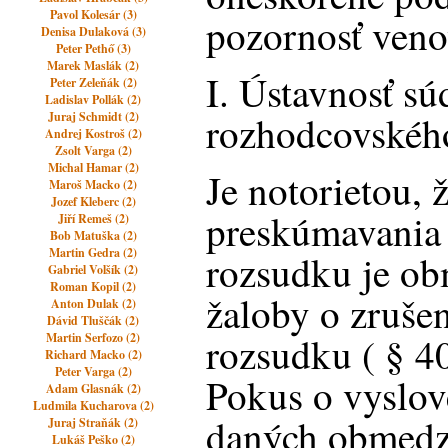
Pavol Kolesár (3)
pozornosť ven
Denisa Dulaková (3)
Peter Pethő (3)
Marek Maslák (2)
I. Ústavnosť s
Peter Zeleňák (2)
Ladislav Pollák (2)
rozhodcovskéh
Juraj Schmidt (2)
Andrej Kostroš (2)
Zsolt Varga (2)
Michal Hamar (2)
Je notorietou,
Maroš Macko (2)
Jozef Kleberc (2)
preskúmavania
Jiří Remeš (2)
Bob Matuška (2)
Martin Gedra (2)
rozsudku je o
Gabriel Volšík (2)
Roman Kopil (2)
žaloby o zruše
Anton Dulak (2)
Dávid Tluščák (2)
rozsudku ( § 4
Martin Serfozo (2)
Richard Macko (2)
Peter Varga (2)
Pokus o vyslov
Adam Glasnák (2)
Ludmila Kucharova (2)
daných obmedze
Juraj Straňák (2)
Lukáš Peško (2)