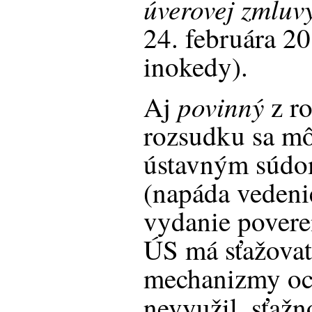
úverovej zmluv
24. februára 20
inokedy).
povinný
Aj
z r
rozsudku sa mô
ústavným súdo
(napáda vedeni
vydanie povere
ÚS má sťažovate
mechanizmy och
nevyužil, sťažn