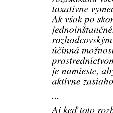
taxatívne vyme
Ak však po sko
jednoinštančné
rozhodcovským 
účinná možnos
prostredníctvo
je namieste, ab
aktívne zasiaho
...
Aj keď toto ro