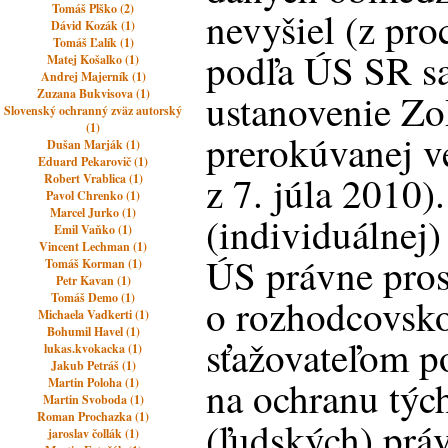
Tomáš Plško (2)
nevyšiel (z pr
Dávid Kozák (1)
Tomáš Ľalík (1)
podľa ÚS SR s
Matej Košalko (1)
Andrej Majerník (1)
Zuzana Bukvisova (1)
ustanovenie Zo
Slovenský ochranný zväz autorský
(1)
prerokúvanej v
Dušan Marják (1)
Eduard Pekarovič (1)
z 7. júla 2010)
Robert Vrablica (1)
Pavol Chrenko (1)
Marcel Jurko (1)
(individuálnej)
Emil Vaňko (1)
Vincent Lechman (1)
ÚS právne pros
Tomáš Korman (1)
Petr Kavan (1)
Tomáš Demo (1)
o rozhodcovsk
Michaela Vadkerti (1)
Bohumil Havel (1)
sťažovateľom p
lukas.kvokacka (1)
Jakub Petráš (1)
na ochranu týc
Martin Poloha (1)
Martin Svoboda (1)
Roman Prochazka (1)
(ľudských) práv,
jaroslav čollák (1)