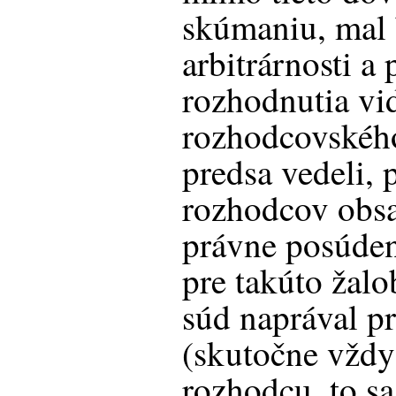
skúmaniu, mal b
arbitrárnosti a 
rozhodnutia vi
rozhodcovského
predsa vedeli,
rozhodcov obsa
právne posúden
pre takúto žalo
súd naprával p
(skutočne vždy
rozhodcu, to sa