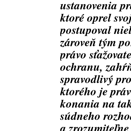
ustanovenia pr
ktoré oprel svo
postupoval nie
zároveň tým po
právo sťažovat
ochranu, zahŕ
spravodlivý pr
ktorého je prá
konania na ta
súdneho rozhod
a zrozumiteľne