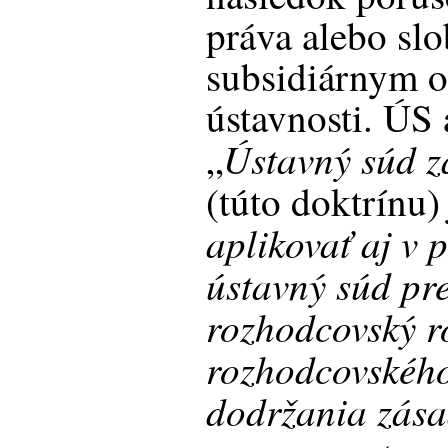
práva alebo sl
subsidiárnym 
ústavnosti. ÚS 
Ústavný súd z
„
(túto doktrínu
aplikovať aj v 
ústavný súd p
rozhodcovský r
rozhodcovského
dodržania zása