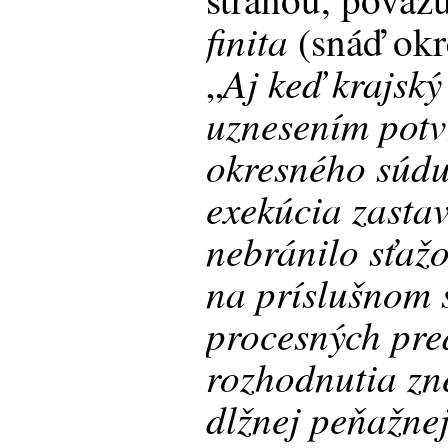
finita
(snáď ok
Aj keď krajsk
„
uznesením potv
okresného súdu
exekúcia zasta
nebránilo sťaž
na príslušnom 
procesných pre
rozhodnutia zn
dlžnej peňažne