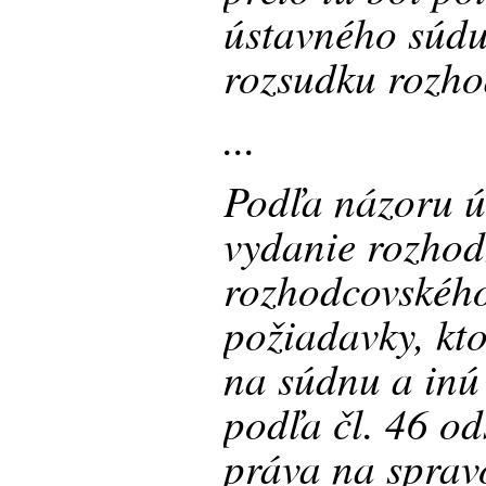
ústavného súd
rozsudku rozho
...
Podľa názoru ú
vydanie rozhod
rozhodcovského
požiadavky, kto
na súdnu a inú
podľa čl. 46 ods
práva na sprav