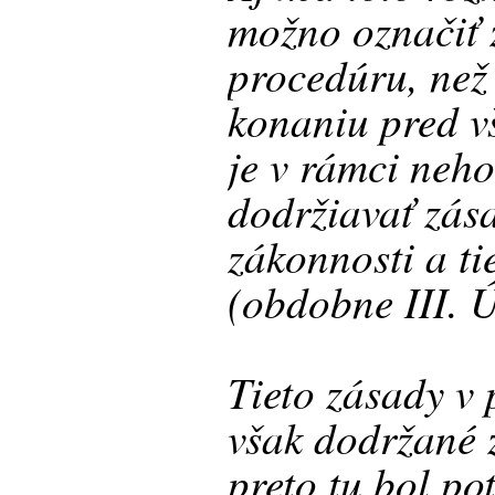
možno označiť 
procedúru, než 
konaniu pred v
je v rámci neh
dodržiavať zása
zákonnosti a ti
(obdobne III. 
Tieto zásady v 
však dodržané 
preto tu bol p