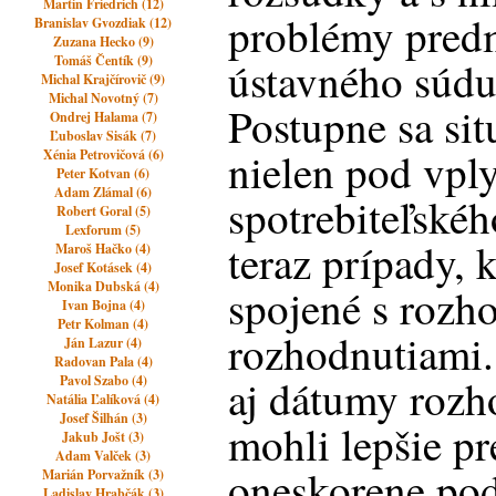
Martin Friedrich (12)
problémy pred
Branislav Gvozdiak (12)
Zuzana Hecko (9)
Tomáš Čentík (9)
ústavného súdu
Michal Krajčírovič (9)
Michal Novotný (7)
Postupne sa sit
Ondrej Halama (7)
Ľuboslav Sisák (7)
nielen pod vp
Xénia Petrovičová (6)
Peter Kotvan (6)
Adam Zlámal (6)
spotrebiteľskéh
Robert Goral (5)
Lexforum (5)
teraz prípady, 
Maroš Hačko (4)
Josef Kotásek (4)
Monika Dubská (4)
spojené s roz
Ivan Bojna (4)
Petr Kolman (4)
rozhodnutiami.
Ján Lazur (4)
Radovan Pala (4)
aj dátumy rozho
Pavol Szabo (4)
Natália Ľalíková (4)
Josef Šilhán (3)
mohli lepšie pr
Jakub Jošt (3)
Adam Valček (3)
oneskorene po
Marián Porvažník (3)
Ladislav Hrabčák (3)