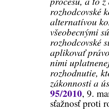
procesu, a to z
rozhodcovské k
alternatívou k
všeobecnými sú
rozhodcovské s
aplikovať práv
nimi uplatnene
rozhodnutie, k
zákonnosti a ús
95/2010
, 9. m
sťažnosť proti