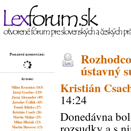
Rozhodco
Posledné komentáre:
ústavný s
Autori:
Kristián Csac
Milan Kvasnica (163)
Juraj Gyarfas (119)
14:24
Juraj Alexander (49)
Jaroslav Čollák (45)
Tomáš Klinka (27)
Donedávna bol
Kristián Csach (26)
Martin Maliar (25)
Milan Hlušák (23)
rozsudky a s n
Martin Husovec (13)