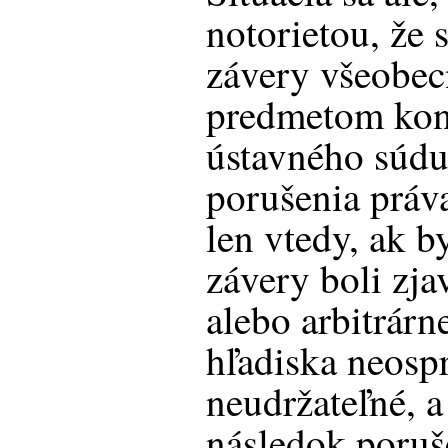
notorietou, že 
závery všeobec
predmetom kont
ústavného súdu
porušenia práv
len vtedy, ak 
závery boli zj
alebo arbitrárn
hľadiska neospr
neudržateľné, a
následok poruš