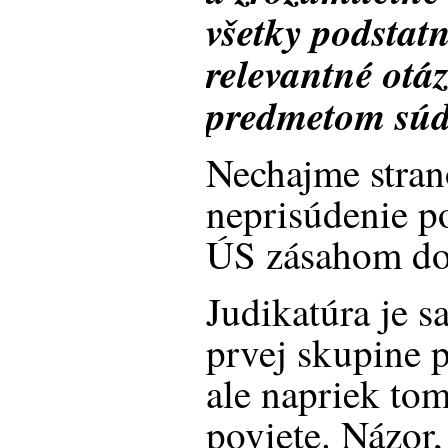
všetky podstat
relevantné otáz
predmetom súd
Nechajme strano
neprisúdenie p
ÚS zásahom do 
Judikatúra je 
prvej skupine p
ale napriek to
poviete. Názor,