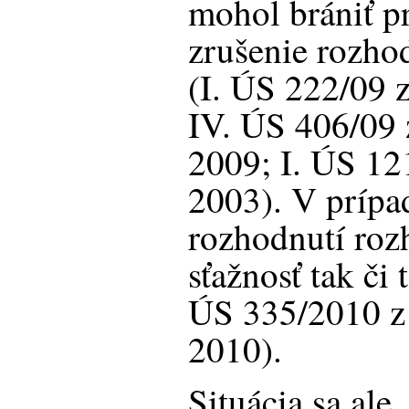
mohol brániť p
zrušenie rozh
(I. ÚS 222/09 
IV. ÚS 406/09 
2009; I. ÚS 12
2003). V prípa
rozhodnutí roz
sťažnosť tak či 
ÚS 335/2010 z
2010).
Situácia sa ale,