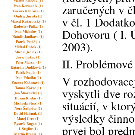
Martin Estočák (1)
zaručených v čl
Ivan Kormaník (1)
Zuzana Klincová (1)
Ondrej Jurišta (1)
v čl. 1 Dodatk
Marcel Ružarovský (1)
Radoslav Pálka (1)
Dohovoru ( I. 
Ivan Michalov (1)
Natalia Janikova (1)
2003).
Patrik Patáč (1)
Michal Ďubek (1)
Michal Jediný (1)
Juraj Lukáč (1)
II. Problémové 
Peter Marcin (1)
Katarína Dudíková (1)
Patrik Pupík (1)
V rozhodovacej
Ivan Priadka (1)
Zuzana Kohútová (1)
Tomas Kovac (1)
vyskytli dve r
Ján Štiavnický (1)
Dušan Rostáš (1)
situácií, v ktor
Michaela Stessl (1)
Nora Šajbidor (1)
výsledky činno
David Halenák (1)
Matej Gera (1)
Bystrik Bugan (1)
prvej bol pred
I. Stiglitz (1)
Martin Bránik (1)