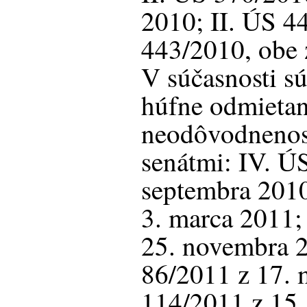
2010; II. ÚS 4
443/2010, obe 
V súčasnosti sú 
húfne odmietan
neodôvodnenosť
senátmi: IV. Ú
septembra 2010
3. marca 2011;
25. novembra 
86/2011 z 17. 
114/2011 z 15.