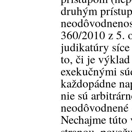
druhým prístu
neodôvodnenosť
360/2010 z 5. o
judikatúry síce
to, či je výkl
exekučnými sú
každopádne na
nie sú arbitrárn
neodôvodnené (
Nechajme túto 
stranou, považ