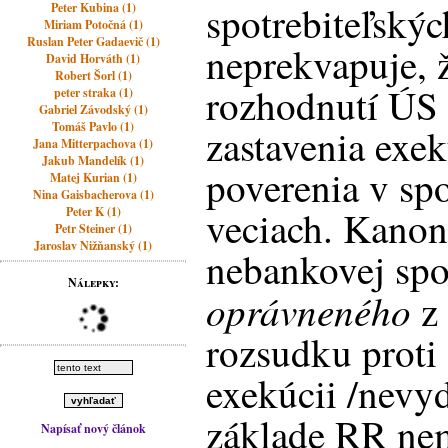
spotrebiteľskýc
Peter Kubina (1)
Miriam Potočná (1)
Ruslan Peter Gadaevič (1)
neprekvapuje, 
David Horváth (1)
Robert Šorl (1)
rozhodnutí ÚS 
peter straka (1)
Gabriel Závodský (1)
Tomáš Pavlo (1)
zastavenia exek
Jana Mitterpachova (1)
Jakub Mandelík (1)
poverenia v spo
Matej Kurian (1)
Nina Gaisbacherova (1)
veciach. Kanon
Peter K (1)
Petr Steiner (1)
Jaroslav Nižňanský (1)
nebankovej spo
Nálepky:
oprávneného
z 
rozsudku proti
exekúcii /nevy
základe RR nem
Napísať nový článok