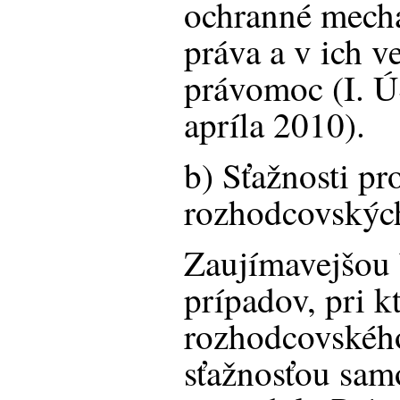
ochranné mech
práva a v ich 
právomoc (I. Ú
apríla 2010).
b) Sťažnosti pr
rozhodcovskýc
Zaujímavejšou
prípadov, pri k
rozhodcovskéh
sťažnosťou sa