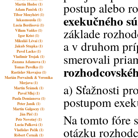
postup alebo r
Martin Hudec (1)
Adam Pauček (1)
Tibor Menyhért (1)
exekučného s
lukasmozola (1)
Lucia Berdisová (1)
základe rozho
Viliam Vaňko (1)
Igor Krist (1)
Mikuláš Lévai (1)
a v druhom prí
Jakub Stupka (1)
Pavel Lacko (1)
smerovali pria
Vladimir Trojak (1)
Zuzana Adamova (1)
rozhodcovské
Tomas Pavelka (1)
Rastislav Skovajsa (1)
Marián Porvažník & Veronika
Merjava (1)
a) Sťažnosti pr
Martin Šrámek (1)
Pavol Mlej (1)
postupom exek
Paula Demianova (1)
Peter Janík (1)
Martin Galgoczy (1)
Ján Pirč (1)
Na tomto fóre 
Petr Novotný (1)
Lucia Palková (1)
otázku rozhodc
Vladislav Pečík (1)
Róbert Černák (1)