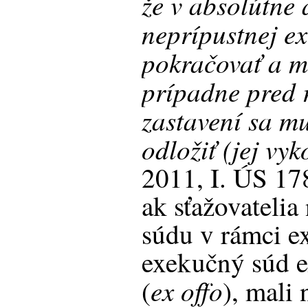
že v absolútne 
neprípustnej ex
pokračovať a mu
prípadne pred 
zastavení sa mu
odložiť (jej vy
2011, I. ÚS 17
ak sťažovatelia
súdu v rámci ex
exekučný súd e
ex offo
(
), mali 