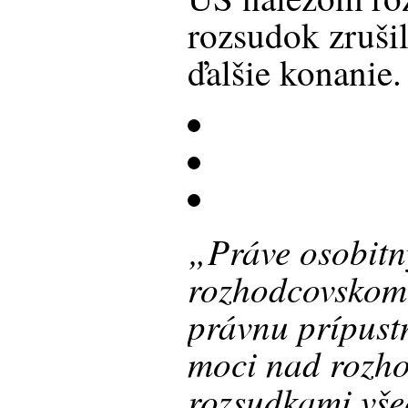
rozsudok zrušil
ďalšie konanie
„Práve osobitn
rozhodcovskom 
právnu prípust
moci nad rozh
rozsudkami vš