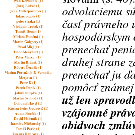
Ivan Kormaník (1)
odvolaciemu s
Juraj Lukáč (1)
Jana Mitterpachova (1)
lukasmozola (1)
časť právneho 
peter straka (1)
Vladimir Trojak (1)
hospodárskym c
Tomáš Demo (1)
Miriam Potočná (1)
Martin Galgoczy (1)
prenechať peni
Pavol Mlej (1)
Tibor Menyhért (1)
druhej strane z
Peter Marcin (1)
Martin Bránik (1)
Róbert Černák (1)
prenechať ju ď
Marián Porvažník & Veronika
Merjava (1)
pomôcť známej
Peter K (1)
Patrik Pupík (1)
Jakub Stupka (1)
už len spravodl
Martin Svoboda (1)
Bohumil Havel (1)
vzájomné práv
Ruslan Peter Gadaevič (1)
Adam Pauček (1)
David Halenák (1)
obidvoch zmlúv
Jaroslav Nižňanský (1)
Tomáš Pavlo (1)
Zuzana Klincová (1)