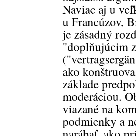
Naviac aj u ve
u Francúzov, B
je zásadný roz
"doplňujúcim 
("vertragsergä
ako konštruova
základe predpo
moderáciou. Ob
viazané na ko
podmienky a n
narábať, ako prí