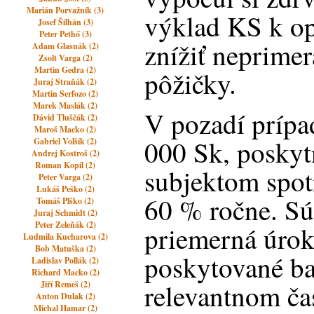
Marián Porvažník (3)
výklad KS k o
Josef Šilhán (3)
Peter Pethő (3)
znížiť neprime
Adam Glasnák (2)
Zsolt Varga (2)
Martin Gedra (2)
pôžičky.
Juraj Straňák (2)
Martin Serfozo (2)
Marek Maslák (2)
V pozadí prípa
Dávid Tluščák (2)
Maroš Macko (2)
000 Sk, posky
Gabriel Volšík (2)
Andrej Kostroš (2)
Roman Kopil (2)
subjektom spot
Peter Varga (2)
Lukáš Peško (2)
60 % ročne. Sú
Tomáš Plško (2)
Juraj Schmidt (2)
Peter Zeleňák (2)
priemerná úrok
Ludmila Kucharova (2)
Bob Matuška (2)
poskytované b
Ladislav Pollák (2)
Richard Macko (2)
relevantnom čas
Jiří Remeš (2)
Anton Dulak (2)
Michal Hamar (2)