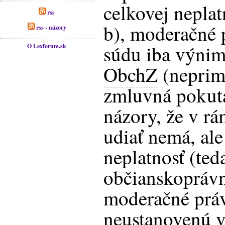
celkovej neplat
rss
b), moderačné 
rss - názory
súdu iba výni
O Lexforum.sk
ObchZ
(neprim
zmluvná pokuta
názory, že v rá
udiať nemá, ale
neplatnosť (ted
občianskoprávn
moderačné prá
neustanovenú 