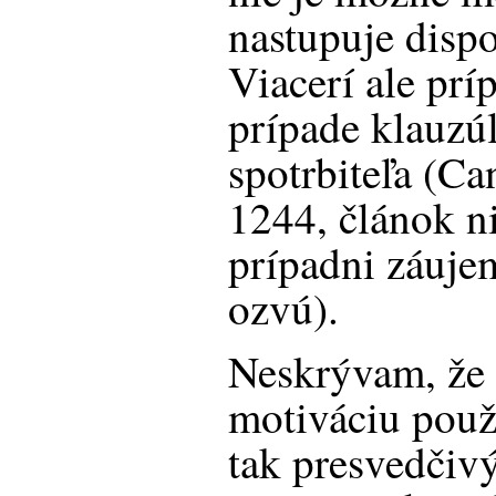
nastupuje dispo
Viacerí ale prí
prípade klauzú
spotrbiteľa (Ca
1244, článok ni
prípadni záuje
ozvú).
Neskrývam, že 
motiváciu použí
tak presvedčiv