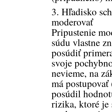
3. Hľadisko sc
moderovať
Pripustenie mo
súdu vlastne z
posúdiť prime
svoje pochybno
nevieme, na zák
má postupovať 
posúdil hodnot
rizika, ktoré j