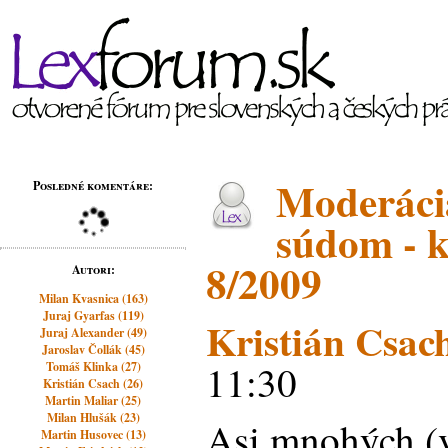
Moderácia
Posledné komentáre:
súdom - k
8/2009
Autori:
Milan Kvasnica (163)
Juraj Gyarfas (119)
Kristián Csac
Juraj Alexander (49)
Jaroslav Čollák (45)
11:30
Tomáš Klinka (27)
Kristián Csach (26)
Martin Maliar (25)
Milan Hlušák (23)
Asi mnohých (
Martin Husovec (13)