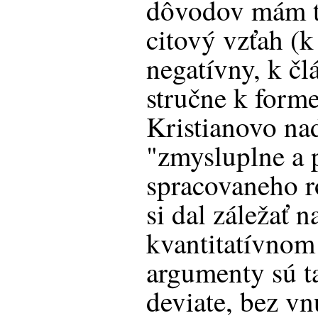
dôvodov mám t
citový vzťah (
negatívny, k čl
stručne k form
Kristianovo na
"zmysluplne a 
spracovaneho r
si dal záležať 
kvantitatívnom 
argumenty sú t
deviate, bez v