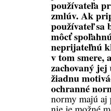
používateľa p
zmlúv. Ak prip
používateľ sa
môcť spoľahnú
neprijateľnú k
v tom smere, a
zachovaný jej
žiadnu motivá
ochranné nor
normy majú aj 
nie je možné m