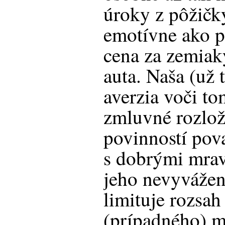
úroky z pôžičky
emotívne ako p
cena za zemiak
auta. Naša (už
averzia voči to
zmluvné rozlož
povinností pov
s dobrými mra
jeho nevyváženo
limituje rozsah
(prípadného) m