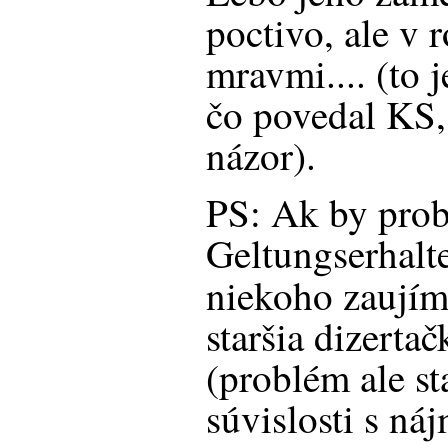
poctivo, ale v 
mravmi.... (to j
čo povedal KS,
názor).
PS: Ak by pro
Geltungserhalt
niekoho zaujím
staršia dizert
(problém ale st
súvislosti s n