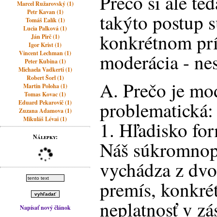
Prečo si ale te
Marcel Ružarovský (1)
Petr Kavan (1)
takýto postup 
Tomáš Ľalík (1)
Lucia Palková (1)
konkrétnom prí
Ján Pirč (1)
Igor Krist (1)
Vincent Lechman (1)
moderácia - ne
Peter Kubina (1)
Michaela Vadkerti (1)
Robert Šorl (1)
A. Prečo je mo
Martin Poloha (1)
Tomas Kovac (1)
problematická:
Eduard Pekarovič (1)
Zuzana Adamova (1)
Mikuláš Lévai (1)
1. Hľadisko for
Nálepky:
Náš súkromnop
vychádza z dvo
premís, konkrét
neplatnosť v zá
Napísať nový článok