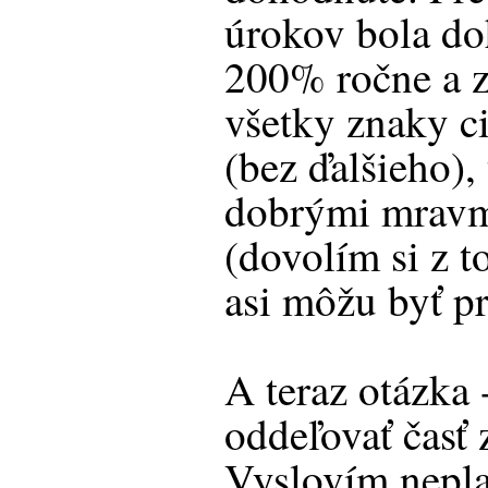
úrokov bola d
200% ročne a 
všetky znaky c
(bez ďalšieho),
dobrými mravm
(dovolím si z t
asi môžu byť p
A teraz otázka
oddeľovať časť
Vyslovím neplat