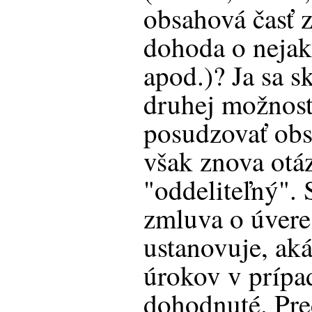
obsahová časť 
dohoda o neja
apod.)? Ja sa s
druhej možnosti
posudzovať obs
však znova otáz
"oddeliteľný". 
zmluva o úvere
ustanovuje, ak
úrokov v prípad
dohodnuté. Pred