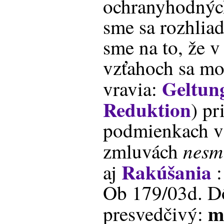
ochranyhodnýc
sme sa rozhliad
sme na to, že v
vzťahoch sa mo
Geltun
vravia:
Reduktion
) pr
podmienkach v
nesm
zmluvách
Rakúšania
aj
:
Ob 179/03d. Dô
m
presvedčivý: