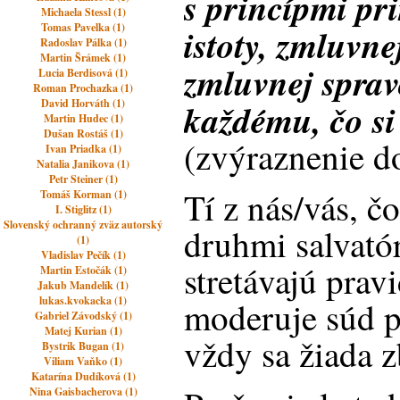
s princípmi pr
Michaela Stessl (1)
Tomas Pavelka (1)
istoty, zmluvne
Radoslav Pálka (1)
Martin Šrámek (1)
zmluvnej sprav
Lucia Berdisová (1)
Roman Prochazka (1)
David Horváth (1)
každému, čo si
Martin Hudec (1)
Dušan Rostáš (1)
(zvýraznenie d
Ivan Priadka (1)
Natalia Janikova (1)
Petr Steiner (1)
Tí z nás/vás, č
Tomáš Korman (1)
I. Stiglitz (1)
Slovenský ochranný zväz autorský
druhmi salvató
(1)
Vladislav Pečík (1)
stretávajú prav
Martin Estočák (1)
Jakub Mandelík (1)
lukas.kvokacka (1)
moderuje súd p
Gabriel Závodský (1)
Matej Kurian (1)
vždy sa žiada z
Bystrik Bugan (1)
Viliam Vaňko (1)
Katarína Dudíková (1)
Nina Gaisbacherova (1)