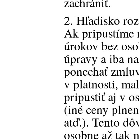
zachrániť.
2. Hľadisko ro
Ak pripustíme 
úrokov bez oso
úpravy a iba na
ponechať zmlu
v platnosti, m
pripustiť aj v o
(iné ceny plnen
atď.). Tento d
osobne až tak 