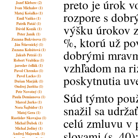
preto je úrok v
Jozef Kleberc (2)
Ivan Michalov (1)
rozpore s dob
Matej Košalko (1)
Emil Vaňko (1)
Patrik Patáč (1)
výšku úrokov z
Dávid Kozák (1)
Peter Janík (1)
%, ktorú už po
Zuzana Bukvisova (1)
Ján Štiavnický (1)
Zuzana Kohútová (1)
dobrými mravmi
Jakub Petráš (1)
Robert Vrablica (1)
vzhľadom na riz
jaroslav čollák (1)
Pavol Chrenko (1)
poskytnutia uv
Pavel Lacko (1)
Dušan Marják (1)
Ondrej Jurišta (1)
Petr Novotný (1)
Súd týmto použ
Paula Demianova (1)
Marcel Jurko (1)
snažil sa udrža
Nora Šajbidor (1)
Matej Gera (1)
Rastislav Skovajsa (1)
celú zmluvu v p
Michal Ďubek (1)
Michal Jediný (1)
slovami (s. 40):
Andrej Majerník (1)