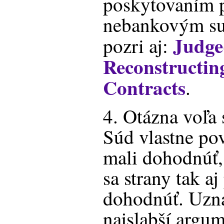
poskytovaním p
nebankovým su
Judge
pozri aj:
Reconstructin
Contracts
.
4. Otázna voľa 
Súd vlastne pov
mali dohodnúť, 
sa strany tak aj
dohodnúť. Uzná
najslabší argum