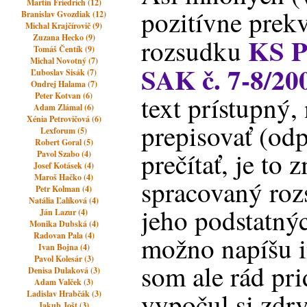
Martin Friedrich (12)
pozitívne prekv
Branislav Gvozdiak (12)
Michal Krajčírovič (9)
KS P
Zuzana Hecko (9)
rozsudku
Tomáš Čentík (9)
Michal Novotný (7)
SAK č. 7-8/20
Ľuboslav Sisák (7)
Ondrej Halama (7)
Peter Kotvan (6)
text prístupný
Adam Zlámal (6)
Xénia Petrovičová (6)
prepisovať (od
Lexforum (5)
Robert Goral (5)
prečítať, je to
Pavol Szabo (4)
Josef Kotásek (4)
Maroš Hačko (4)
spracovaný roz
Petr Kolman (4)
Natália Ľalíková (4)
jeho podstatnýc
Ján Lazur (4)
Monika Dubská (4)
Radovan Pala (4)
možno napíšu i
Ivan Bojna (4)
Pavol Kolesár (3)
som ale rád pri
Denisa Dulaková (3)
Adam Valček (3)
vypočul si zdrv
Ladislav Hrabčák (3)
Jakub Jošt (3)