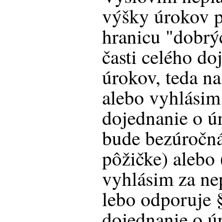
výšky úrokov p
hranicu "dobrý
časti celého d
úrokov, teda n
alebo vyhlásim 
dojednanie o ú
bude bezúročná
pôžičke) alebo 
vyhlásim za ne
lebo odporuje 
dojednanie o ú