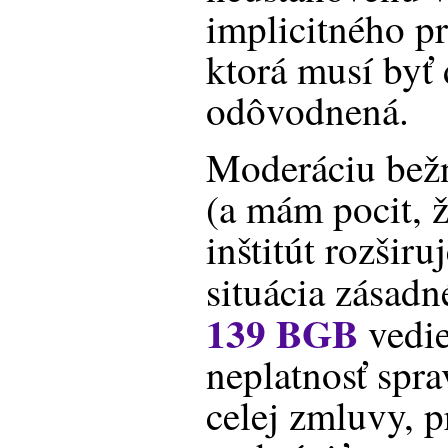
implicitného pr
ktorá musí byť
odôvodnená.
Moderáciu bež
(a mám pocit, ž
inštitút rozširu
situácia zásadn
139 BGB
vedie
neplatnosť spra
celej zmluvy, p