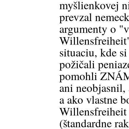
myšlienkovej ni
prevzal nemeck
argumenty o "v
Willensfreiheit"
situaciu, kde si
požičali peniaz
pomohli ZNÁM
ani neobjasnil,
a ako vlastne bo
Willensfreiheit
(štandardne ra