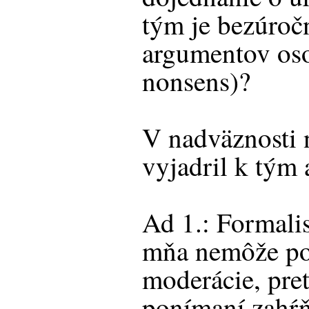
tým je bezúročn
argumentov os
nonsens)?
V nadväznosti 
vyjadril k tým
Ad 1.: Formalis
mňa nemôže po
moderácie, pre
ponímaní zahŕň