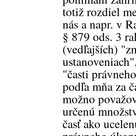
totiž rozdiel m
nás a napr. v 
§ 879 ods. 3 r
(vedľajších) "
ustanoveniach"
"časti právneh
podľa mňa za č
možno považova
určenú množstv
časť ako ucele