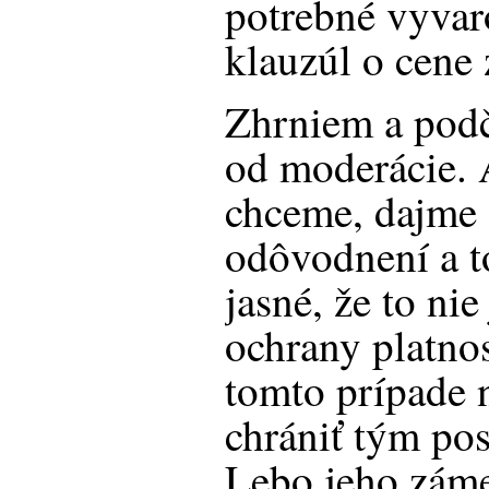
potrebné vyvar
klauzúl o cene 
Zhrniem a pod
od moderácie.
chceme, dajme s
odôvodnení a t
jasné, že to nie
ochrany platnos
tomto prípade 
chrániť tým po
Lebo jeho záme