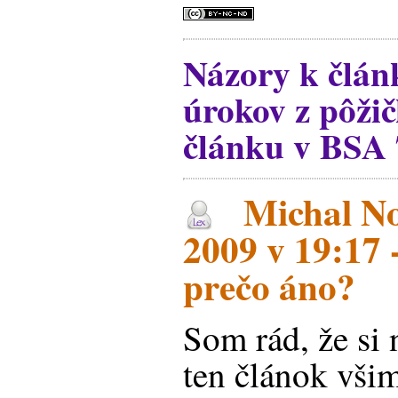
Názory k člá
úrokov z pôži
článku v BSA 
Michal No
2009 v 19:17 
prečo áno?
Som rád, že si 
ten článok všim