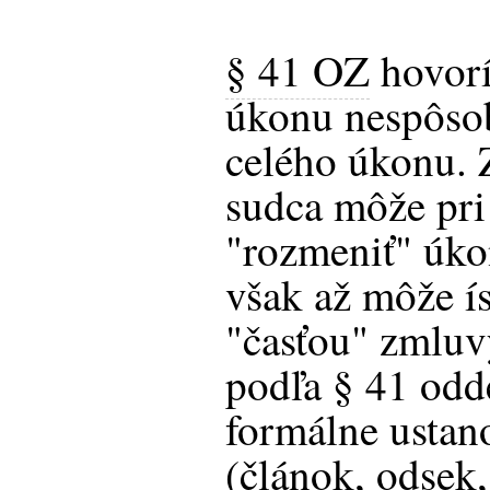
§ 41 OZ
hovorí,
úkonu nespôsob
celého úkonu. Z
sudca môže pri
"rozmeniť" úko
však až môže ís
"časťou" zmluv
podľa § 41 odde
formálne ustan
(článok, odsek,