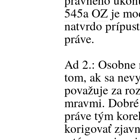
právneho úkon
545a OZ
je mo
natvrdo prípus
práve.
Ad 2.: Osobne 
tom, ak sa nev
považuje za ro
mravmi. Dobré
práve tým kore
korigovať zjavn