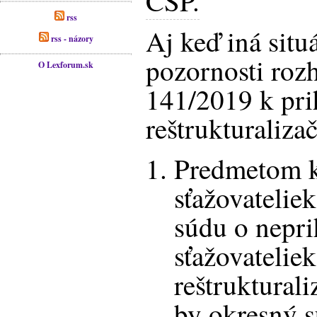
CSP.
rss
Aj keď iná situ
rss - názory
pozornosti roz
O Lexforum.sk
141/2019 k pr
reštrukturaliza
Predmetom k
sťažovatelie
súdu o nepri
sťažovatelie
reštruktural
by okresný s