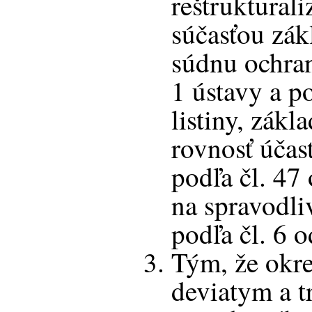
reštruktural
súčasťou zák
súdnu ochran
1 ústavy a po
listiny, zák
rovnosť účas
podľa čl. 47 
na spravodli
podľa čl. 6 
Tým, že okre
deviatym a 