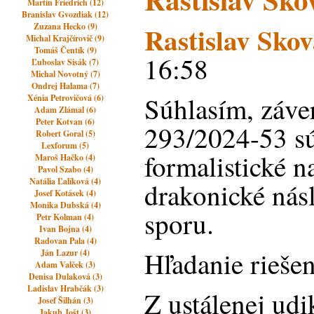
Martin Friedrich (12)
Branislav Gvozdiak (12)
Rastislav Skov
Zuzana Hecko (9)
Michal Krajčírovič (9)
Tomáš Čentík (9)
16:58
Ľuboslav Sisák (7)
Michal Novotný (7)
Ondrej Halama (7)
Súhlasím, záve
Xénia Petrovičová (6)
Adam Zlámal (6)
Peter Kotvan (6)
293/2024-53 s
Robert Goral (5)
Lexforum (5)
formalistické 
Maroš Hačko (4)
Pavol Szabo (4)
Natália Ľalíková (4)
drakonické nás
Josef Kotásek (4)
Monika Dubská (4)
sporu.
Petr Kolman (4)
Ivan Bojna (4)
Radovan Pala (4)
Hľadanie riešen
Ján Lazur (4)
Adam Valček (3)
Denisa Dulaková (3)
Ladislav Hrabčák (3)
Z ustálenej ud
Josef Šilhán (3)
Jakub Jošt (3)