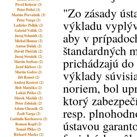
Pavol Kolesár (3)
"Zo zásady ús
Peter Pethő (3)
Marián Porvažník (3)
Peter Varga (2)
výkladu vyplýv
Ladislav Pollák (2)
Gabriel Volšík (2)
aby v prípadoch
Juraj Schmidt (2)
Michal Hamar (2)
štandardných 
Anton Dulak (2)
Dávid Tluščák (2)
Juraj Straňák (2)
prichádzajú do
Martin Serfozo (2)
Jozef Kleberc (2)
výklady súvisi
Martin Gedra (2)
Jiří Remeš (2)
Andrej Kostroš (2)
noriem, bol up
Bob Matuška (2)
Lukáš Peško (2)
ktorý zabezpeč
Marek Maslák (2)
Peter Zeleňák (2)
resp. plnohodno
Adam Glasnák (2)
Zsolt Varga (2)
Ludmila Kucharova (2)
ústavou garant
Roman Kopil (2)
Tomáš Plško (2)
Richard Macko (2)