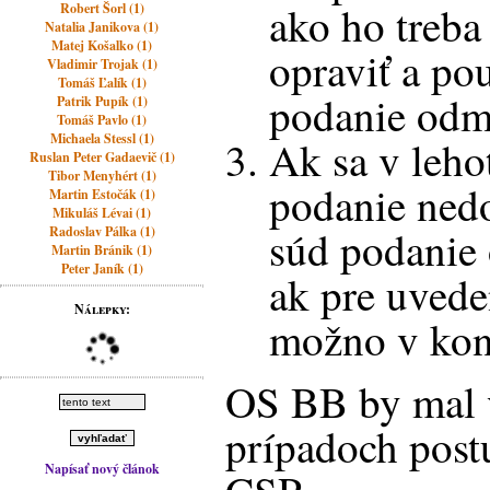
ako ho treba
Robert Šorl (1)
Natalia Janikova (1)
Matej Košalko (1)
opraviť a po
Vladimir Trojak (1)
Tomáš Ľalík (1)
podanie odm
Patrik Pupík (1)
Tomáš Pavlo (1)
Michaela Stessl (1)
Ak sa v leho
Ruslan Peter Gadaevič (1)
Tibor Menyhért (1)
podanie nedo
Martin Estočák (1)
Mikuláš Lévai (1)
súd podanie 
Radoslav Pálka (1)
Martin Bránik (1)
Peter Janík (1)
ak pre uvede
Nálepky:
možno v kon
OS BB by mal 
prípadoch post
Napísať nový článok