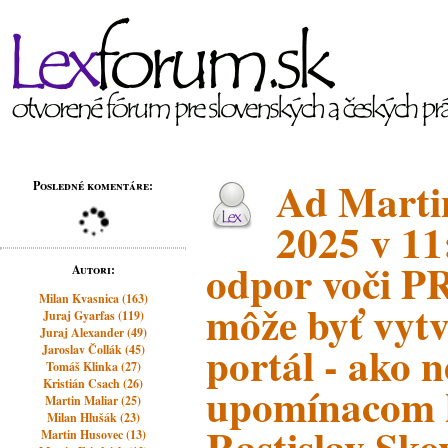
Ad Martin
Posledné komentáre:
2025 v 11
odpor voči P
Autori:
Milan Kvasnica (163)
môže byť vytv
Juraj Gyarfas (119)
Juraj Alexander (49)
portál - ako 
Jaroslav Čollák (45)
Tomáš Klinka (27)
Kristián Csach (26)
upomínacom 
Martin Maliar (25)
Milan Hlušák (23)
Rastislav Sko
Martin Husovec (13)