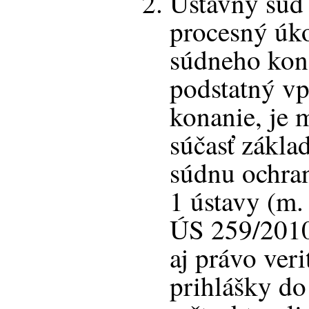
Ústavný súd 
procesný úk
súdneho kon
podstatný vp
konanie, je 
súčasť zákla
súdnu ochran
1 ústavy (m. 
ÚS 259/2010
aj právo ver
prihlášky do