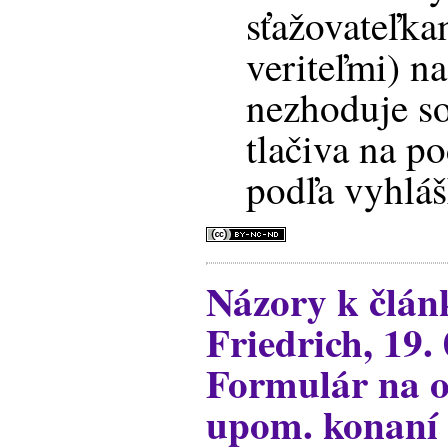
sťažovateľka
veriteľmi) na
nezhoduje s
tlačiva na p
podľa vyhláš
Názory k člá
Friedrich, 19.
Formulár na o
upom. konaní