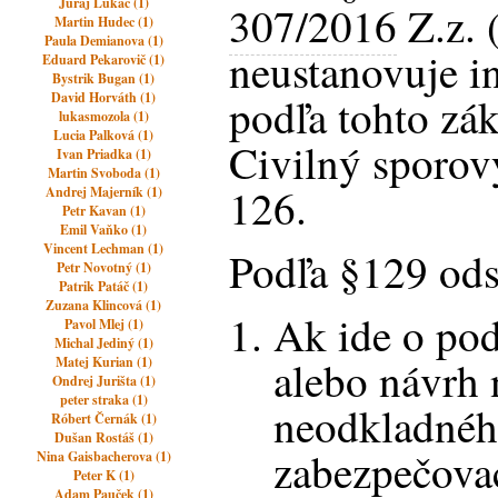
Juraj Lukáč (1)
307/2016
Z.z. 
Martin Hudec (1)
Paula Demianova (1)
neustanovuje i
Eduard Pekarovič (1)
Bystrik Bugan (1)
David Horváth (1)
podľa tohto zák
lukasmozola (1)
Lucia Palková (1)
Civilný sporov
Ivan Priadka (1)
Martin Svoboda (1)
126.
Andrej Majerník (1)
Petr Kavan (1)
Emil Vaňko (1)
Vincent Lechman (1)
Podľa §129 ods
Petr Novotný (1)
Patrik Patáč (1)
Zuzana Klincová (1)
Ak ide o pod
Pavol Mlej (1)
Michal Jediný (1)
alebo návrh 
Matej Kurian (1)
Ondrej Jurišta (1)
peter straka (1)
neodkladnéh
Róbert Černák (1)
Dušan Rostáš (1)
zabezpečovac
Nina Gaisbacherova (1)
Peter K (1)
Adam Pauček (1)