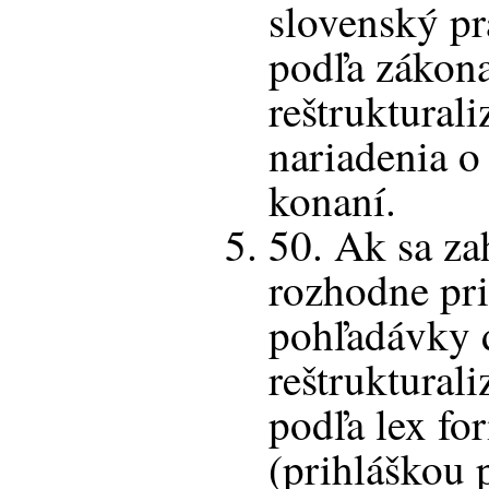
slovenský pr
podľa zákon
reštrukturali
nariadenia 
konaní.
50. Ak sa za
rozhodne prih
pohľadávky 
reštruktural
podľa lex fo
(prihláškou 