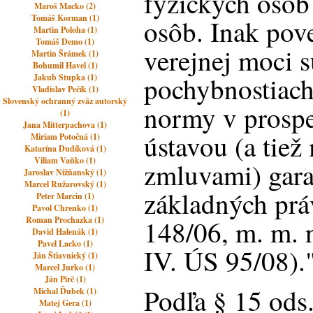
fyzických osôb
Maroš Macko (2)
Tomáš Korman (1)
osôb. Inak pov
Martin Poloha (1)
Tomáš Demo (1)
verejnej moci 
Martin Šrámek (1)
Bohumil Havel (1)
pochybnostiach
Jakub Stupka (1)
Vladislav Pečík (1)
Slovenský ochranný zväz autorský
normy v prospe
(1)
Jana Mitterpachova (1)
ústavou (a tie
Miriam Potočná (1)
Katarína Dudíková (1)
Viliam Vaňko (1)
zmluvami) gar
Jaroslav Nižňanský (1)
Marcel Ružarovský (1)
základných prá
Peter Marcin (1)
Pavol Chrenko (1)
Roman Prochazka (1)
148/06, m. m. 
David Halenák (1)
Pavel Lacko (1)
IV. ÚS 95/08).
Ján Štiavnický (1)
Marcel Jurko (1)
Ján Pirč (1)
Podľa § 15 ods
Michal Ďubek (1)
Matej Gera (1)