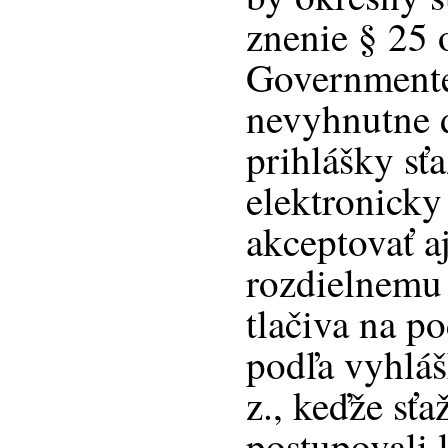
znenie § 25 
Governmente
nevyhnutne d
prihlášky sť
elektronicky
akceptovať a
rozdielnemu
tlačiva na p
podľa vyhlá
z., keďže sťa
postupovali 