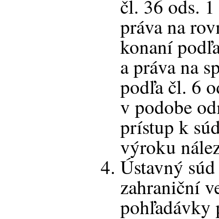
čl. 36 ods. 
práva na rov
konaní podľa
a práva na s
podľa čl. 6 o
v podobe od
prístup k sú
výroku nález
Ústavný súd 
zahraniční ve
pohľadávky p