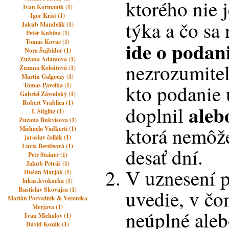
ktorého nie 
Ivan Kormaník (1)
Igor Krist (1)
týka a čo sa
Jakub Mandelík (1)
Peter Kubina (1)
ide o podan
Tomas Kovac (1)
Nora Šajbidor (1)
Zuzana Adamova (1)
nezrozumiteľ
Zuzana Kohútová (1)
Martin Galgoczy (1)
kto podanie 
Tomas Pavelka (1)
Gabriel Závodský (1)
Robert Vrablica (1)
aleb
doplnil
I. Stiglitz (1)
Zuzana Bukvisova (1)
ktorá nemôže
Michaela Vadkerti (1)
jaroslav čollák (1)
Lucia Berdisová (1)
desať dní.
Petr Steiner (1)
Jakub Petráš (1)
V uznesení 
Dušan Marják (1)
lukas.kvokacka (1)
Rastislav Skovajsa (1)
uvedie, v čo
Marián Porvažník & Veronika
Merjava (1)
neúplné aleb
Ivan Michalov (1)
Dávid Kozák (1)