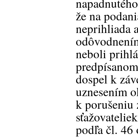
napadnutého
že na podani
neprihliada 
odôvodnením
neboli prihl
predpísanom 
dospel k zá
uznesením o
k porušeniu
sťažovatelie
podľa čl. 46 