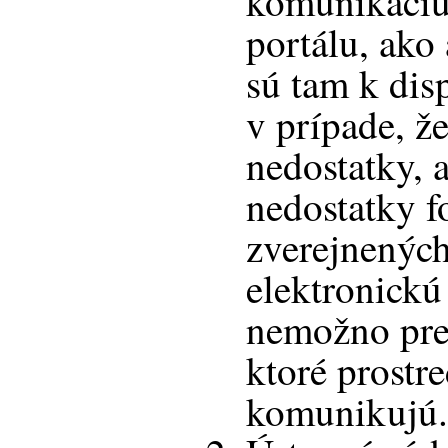
komunikáciu
portálu, ako 
sú tam k disp
v prípade, ž
nedostatky, 
nedostatky 
zverejnených
elektronick
nemožno pren
ktoré prostr
komunikujú