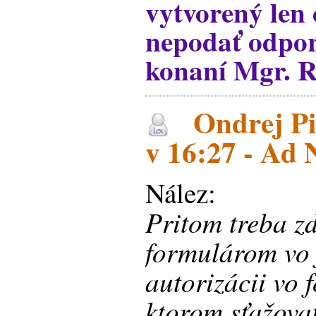
vytvorený len 
nepodať odpo
konaní Mgr. Ra
Ondrej Pi
v 16:27 - Ad 
Nález:
Pritom treba zd
formulárom vo 
autorizácii vo 
ktorom sťažova