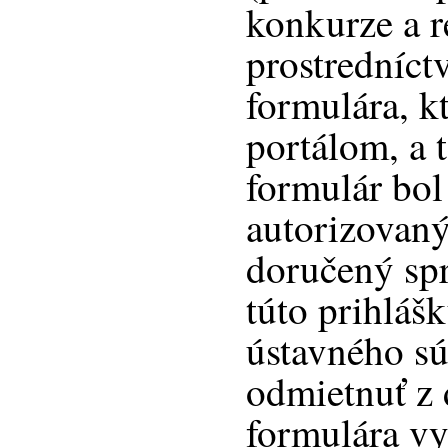
konkurze a re
prostredníct
formulára, k
portálom, a 
formulár bol
autorizovaný
doručený sp
túto prihláš
ústavného sú
odmietnuť z 
formulára v