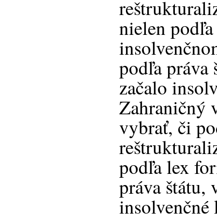
reštruktural
nielen podľa 
insolvenčnom
podľa práva 
začalo insol
Zahraničný v
vybrať, či p
reštruktural
podľa lex fo
práva štátu,
insolvenčné 