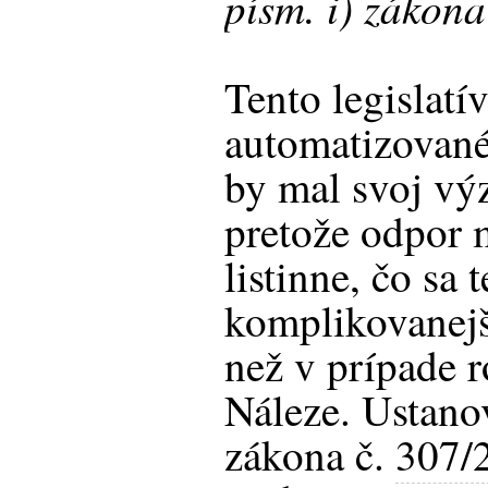
písm. i) zákon
Tento legislatí
automatizované
by mal svoj vý
pretože odpor 
listinne, čo sa 
komplikovanejš
než v prípade
Náleze. Ustano
zákona č.
307/