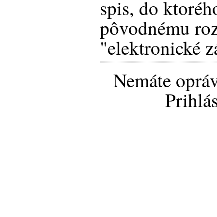
spis, do ktorého
pôvodnému rozs
"elektronické zá
Nemáte opráv
Prihlá