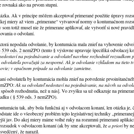
e rovnaká ako na prvom stupni.
otázka. Ak v princípe môžem akceptovať primerané použitie úpravy roz
akej miery až viem „primerane“ vytvarovať normy o kontumačnom rozsu
 som totiž musel nie že primerane aplikovať, ale vytvoriť si nové pravid
ovania o odvolaní.
 ktorá nepodala odvolanie, by kontumácia mala znieť na vyhovenie odv
§ 539 ods. 2 nemZP
O (tento § výslovne upravuje špecifiká odvolacej k
nedostaví na pojednávanie a odvolateľ navrhne rozhodnúť rozsudkom p
a odvolateľa považujú za nesporné. Ak je odvolanie vzhľadom na tieto t
ovie; v opačnom prípade sa odvolanie zamietne.
kaní odvolateľa by kontumácia mohla znieť na potvrdenie prvoinštančné
nemZP
O:
Ak sa odvolateľ nedostaví na pojednávanie, na návrh sa odvo
ný spôsob rozhodnutia, než u nás]. Vo zvyšku sa už odkazuje na primera
sudku (
§ 539 ods. 3 nemZP
O).
ntumáciu tak, aby bola funkčná aj v odvolacom konaní, len otázka je, či 
dstate ide o všeobecný problém tejto legislatívnej techniky „primerane
ejší jav. Do akej miery máme voľné ruky na rozumnú primeranú aplikác
rozsudok v odvolacom konaní (ak by sme akceptovali, že
a priori
by n
svedčený, že narazil.