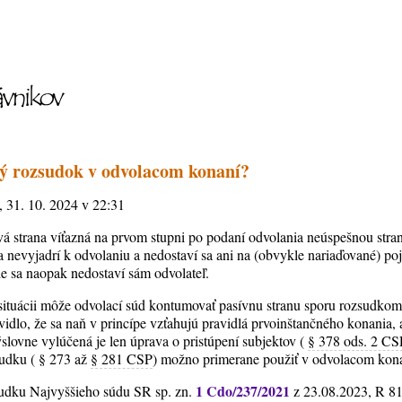
 rozsudok v odvolacom konaní?
, 31. 10. 2024 v 22:31
rová strana víťazná na prvom stupni po podaní odvolania neúspešnou str
a nevyjadrí k odvolaniu a nedostaví sa ani na (obvykle nariaďované) po
ie sa naopak nedostaví sám odvolateľ.
o situácii môže odvolací súd kontumovať pasívnu stranu sporu rozsudko
vidlo, že sa naň v princípe vzťahujú pravidlá prvoinštančného konania, 
ýslovne vylúčená je len úprava o pristúpení subjektov (
§ 378 ods. 2 CS
udku ( § 273 až
§ 281 CSP
) možno primerane použiť v odvolacom kon
1 Cdo/237/2021
sudku Najvyššieho súdu SR sp. zn.
z 23.08.2023, R 81