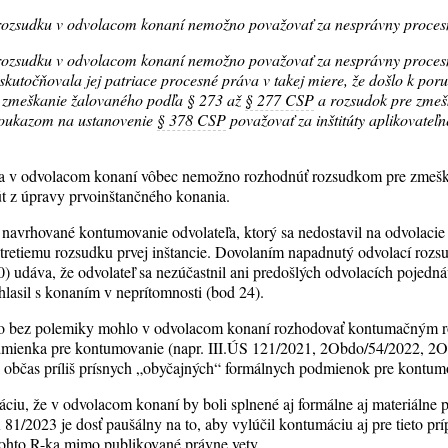
ozsudku v odvolacom konaní nemožno považovať za nesprávny procesn
ozsudku v odvolacom konaní nemožno považovať za nesprávny proces
skutočňovala jej patriace procesné práva v takej miere, že došlo k por
e zmeškanie žalovaného podľa § 273 až
§ 277 CSP
a rozsudok pre zmeš
oukazom na ustanovenie
§ 378 CSP
považovať za inštitúty aplikovateľ
da v odvolacom konaní vôbec nemožno rozhodnúť rozsudkom pre zmeška
tút z úpravy prvoinštančného konania.
o navrhované kontumovanie odvolateľa, ktorý sa nedostavil na odvolaci
 tretiemu rozsudku prvej inštancie. Dovolaním napadnutý odvolací rozs
 udáva, že odvolateľ sa nezúčastnil ani predošlých odvolacích pojedná
hlasil s konaním v neprítomnosti (bod 24).
no bez polemiky mohlo v odvolacom konaní rozhodovať kontumačným r
dmienka pre kontumovanie (napr. III.ÚS 121/2021, 2Obdo/54/2022, 2Ob
ak občas príliš prísnych „obyčajných“ formálnych podmienok pre kontum
tuáciu, že v odvolacom konaní by boli splnené aj formálne aj materiáln
1/2023 je dosť paušálny na to, aby vylúčil kontumáciu aj pre tieto prí
tohto R-ka mimo publikované právne vety.