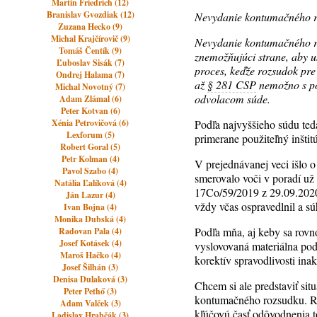
Martin Friedrich (12)
Branislav Gvozdiak (12)
Nevydanie kontumačného r
Zuzana Hecko (9)
Michal Krajčírovič (9)
Nevydanie kontumačného r
Tomáš Čentík (9)
znemožňujúci strane, aby u
Ľuboslav Sisák (7)
proces, keďže rozsudok pr
Ondrej Halama (7)
až
§ 281 CSP
nemožno s p
Michal Novotný (7)
odvolacom súde.
Adam Zlámal (6)
Peter Kotvan (6)
Xénia Petrovičová (6)
Podľa najvyššieho súdu te
Lexforum (5)
primerane použiteľný inšti
Robert Goral (5)
Petr Kolman (4)
V prejednávanej veci išlo 
Pavol Szabo (4)
smerovalo voči v poradí už
Natália Ľalíková (4)
17Co/59/2019 z 29.09.2020)
Ján Lazur (4)
vždy včas ospravedlnil a sú
Ivan Bojna (4)
Monika Dubská (4)
Podľa mňa, aj keby sa rov
Radovan Pala (4)
Josef Kotásek (4)
vyslovovaná materiálna po
Maroš Hačko (4)
korektív spravodlivosti in
Josef Šilhán (3)
Denisa Dulaková (3)
Chcem si ale predstaviť si
Peter Pethő (3)
kontumačného rozsudku. R 8
Adam Valček (3)
kľúčovú časť odôvodnenia 
Ladislav Hrabčák (3)