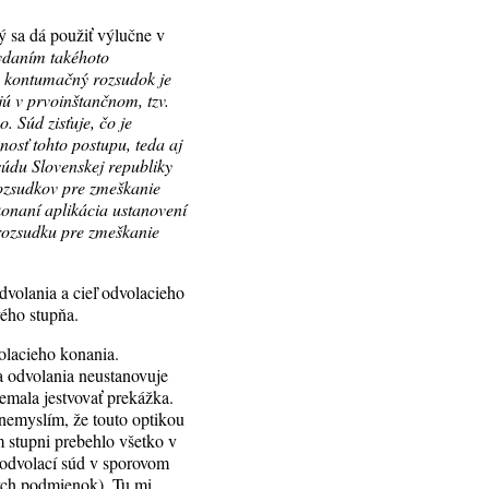
ý sa dá použiť výlučne v
vydaním takéhoto
ň kontumačný rozsudok je
jú v prvoinštančnom, tzv.
 Súd zisťuje, čo je
osť tohto postupu, teda aj
údu Slovenskej republiky
ozsudkov pre zmeškanie
konaní aplikácia ustanovení
rozsudku pre zmeškanie
volania a cieľ odvolacieho
vého stupňa.
olacieho konania.
a odvolania neustanovuje
emala jestvovať prekážka.
nemyslím, že touto optikou
m stupni prebehlo všetko v
, odvolací súd v sporovom
kých podmienok). Tu mi