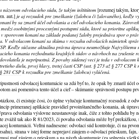
 s názorom odvolacieho súdu, že takým inštitútom
[rozumej takým, ktor
n. aut.]
je aj rozsudok pre zmeškanie (žalobcu či žalovaného), keďže 
onaní by sa zmaril účel odvolania a cieľ odvolacieho konania. Zárove
P medzi osobitnými procesnými postupmi súdu, ktoré sa prioritne apliku
 v sporovom konaní na základe podanej žaloby prejednáva spor o právo.
a. V odvolacom konaní sa skúma v rozsahu odvolacích námietok správn
i CSP. Keďže súčasne aktuálna právna úprava neumožňuje Najvyššiemu s
acieho konania rozhodnutia krajských súdov o návrhoch na zrušenie r
dovolateľa je neprípustná. Z povahy súdenej veci je teda v odvolacom 
retieho dielu, prvej hlavy, tretej časti CSP (ust. § 273 až
§ 277 CSP
k 
§ 281 CSP
k rozsudku pre zmeškanie žalobcu) vylúčená.
stnosti odvolacej kontumácie sa zdá byť to, že opak by zmaril účel od
potom asi pomenúva tento účel a cieľ – skúmanie správnosti postupu pr
tázkou, či existuje čosi, čo úplne vylučuje kontumačný rozsudok z odv
cíp primeranej aplikácie pravidiel prvoinštančného konania, ak úprav
Úprava odvolania výslovne neustanovuje inak, čiže z tohto pohľadu by n
e zvážil tak ako R 81/2023, či povaha odvolania môže byť prekážkou, 
lacej kontumácii. Veľmi nadnesene: odvolací súd kontroluje, či na prvo
sahu), strana v istej forme neprejaví záujem o odvolací prieskum, fajn
emusí mať záujem o prieskum a na návrh skontumuje (za splnenia všet