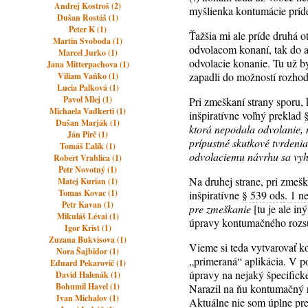
Andrej Kostroš (2)
myšlienka kontumácie príd
Dušan Rostáš (1)
Peter K (1)
Ťažšia mi ale príde druhá 
Martin Svoboda (1)
odvolacom konaní, tak do 
Marcel Jurko (1)
odvolacie konanie. Tu už by
Jana Mitterpachova (1)
zapadli do možností rozhod
Viliam Vaňko (1)
Lucia Palková (1)
Pavol Mlej (1)
Pri zmeškaní strany sporu,
Michaela Vadkerti (1)
inšpiratívne voľný preklad
Dušan Marják (1)
ktorá nepodala odvolanie, 
Ján Pirč (1)
prípustné skutkové tvrdeni
Tomáš Ľalík (1)
odvolaciemu návrhu sa vyh
Robert Vrablica (1)
Petr Novotný (1)
Na druhej strane, pri zmeš
Matej Kurian (1)
Tomas Kovac (1)
inšpiratívne
§ 539 ods. 1 
Petr Kavan (1)
pre zmeškanie
[tu je ale i
Mikuláš Lévai (1)
úpravy kontumačného roz
Igor Krist (1)
Zuzana Bukvisova (1)
Vieme si teda vytvarovať ko
Nora Šajbidor (1)
„primeraná“ aplikácia. V po
Eduard Pekarovič (1)
úpravy na nejaký špecifick
David Halenák (1)
Bohumil Havel (1)
Narazil na ňu kontumačný 
Ivan Michalov (1)
Aktuálne nie som úplne pre