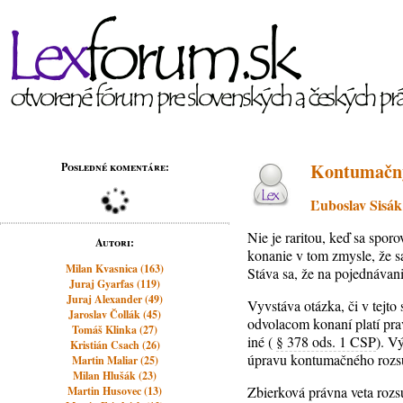
Kontumačný
Posledné komentáre:
Ľuboslav Sisák
Nie je raritou, keď sa spo
Autori:
konanie v tom zmysle, že s
Milan Kvasnica (163)
Stáva sa, že na pojednávan
Juraj Gyarfas (119)
Juraj Alexander (49)
Vyvstáva otázka, či v tejt
Jaroslav Čollák (45)
odvolacom konaní platí pra
Tomáš Klinka (27)
iné (
§ 378 ods. 1 CSP
). V
Kristián Csach (26)
úpravu kontumačného rozs
Martin Maliar (25)
Milan Hlušák (23)
Zbierková právna veta roz
Martin Husovec (13)