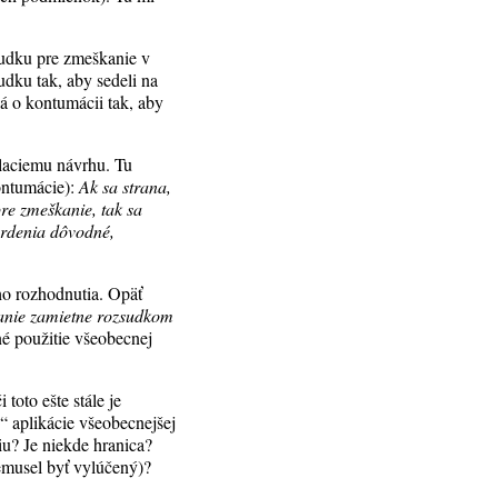
sudku pre zmeškanie v
dku tak, aby sedeli na
lá o kontumácii tak, aby
olaciemu návrhu. Tu
ontumácie):
Ak sa strana,
re zmeškanie, tak sa
vrdenia dôvodné,
ho rozhodnutia. Opäť
lanie zamietne rozsudkom
né použitie všeobecnej
toto ešte stále je
j“ aplikácie všeobecnejšej
iu? Je niekde hranica?
emusel byť vylúčený)?