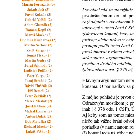
Marián Porvažník (3)
Dovolací súd sa stotožňuje
Jakub Jošt (3)
Pavol Kolesár (3)
prvoinštančnom konaní, poz
Gabriel Volšík (2)
rozhodnutia v odvolacom k
Adam Glasnák (2)
upravený v tretej časti CS
Roman Kopil (2)
zisťovacom konaní, kedy sa
Maroš Macko (2)
právom alebo právo vytvár
Ludmila Kucharova (2)
postupu podľa tretej čast
Martin Serfozo (2)
Zsolt Varga (2)
preskúmavať v rámci odvol
Tomáš Plško (2)
strán sporu, argumentácia 
Martin Gedra (2)
prvého a druhého oddielu, t
Juraj Schmidt (2)
žalovaného a ust. § 278 až
Ladislav Pollák (2)
Peter Varga (2)
Hlavným argumentom neprípu
Juraj Straňák (2)
konania. O pár riadkov sa 
Dávid Tluščák (2)
Jiří Remeš (2)
Peter Zeleňák (2)
Z môjho pohľadu je prvou o
Marek Maslák (2)
Odrazovým mostíkom je prin
Jozef Kleberc (2)
inak (
§ 378 ods. 1 CSP
). 
Michal Hamar (2)
Aj keby som na tomto miest
Anton Dulak (2)
niečo tak vážne bráni odvo
Bob Matuška (2)
poriadku (v namietanom roz
Richard Macko (2)
Lukáš Peško (2)
(!) konaní teda už vôbec n