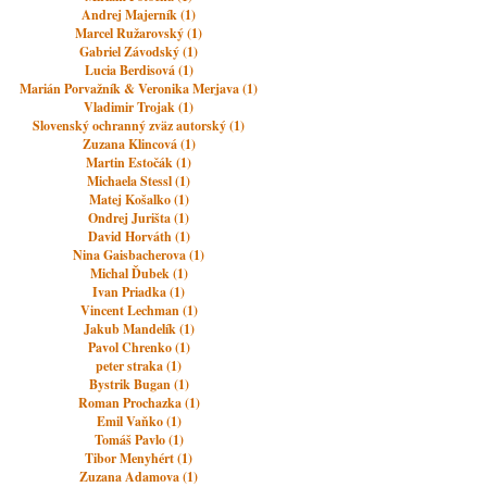
Andrej Majerník (1)
Marcel Ružarovský (1)
Gabriel Závodský (1)
Lucia Berdisová (1)
Marián Porvažník & Veronika Merjava (1)
Vladimir Trojak (1)
Slovenský ochranný zväz autorský (1)
Zuzana Klincová (1)
Martin Estočák (1)
Michaela Stessl (1)
Matej Košalko (1)
Ondrej Jurišta (1)
David Horváth (1)
Nina Gaisbacherova (1)
Michal Ďubek (1)
Ivan Priadka (1)
Vincent Lechman (1)
Jakub Mandelík (1)
Pavol Chrenko (1)
peter straka (1)
Bystrik Bugan (1)
Roman Prochazka (1)
Emil Vaňko (1)
Tomáš Pavlo (1)
Tibor Menyhért (1)
Zuzana Adamova (1)