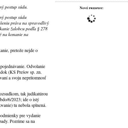
ý postup súdu.
Nové predpisy:
ný postup súdu
ušeniu práva na spravodlivý
kanie žalobcu podľa § 278
né na konanie na
nie, pretože nejde o
e pojednávanie. Odvolanie
udok (KS Prešov sp. zn.
vaní a svoju neprítomnosť
ozsudkom, tak judikatúrou
do/6/2023; ide o istý
ovanie) tu nebola splnená.
e podmienky pre vydanie
pady. Pozrime sa na