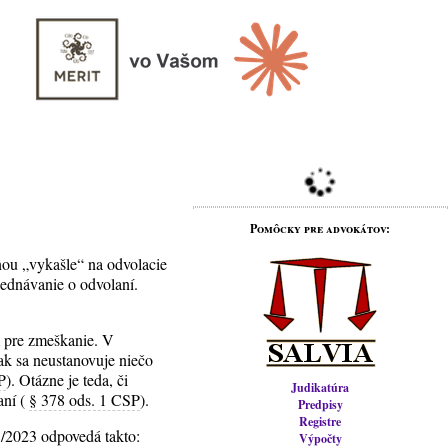
Pomôcky pre advokátov:
anou „vykašle“ na odvolacie
jednávanie o odvolaní.
m pre zmeškanie. V
ak sa neustanovuje niečo
P
). Otázne je teda, či
Judikatúra
aní (
§ 378 ods. 1 CSP
).
Predpisy
Registre
/2023 odpovedá takto:
Výpočty