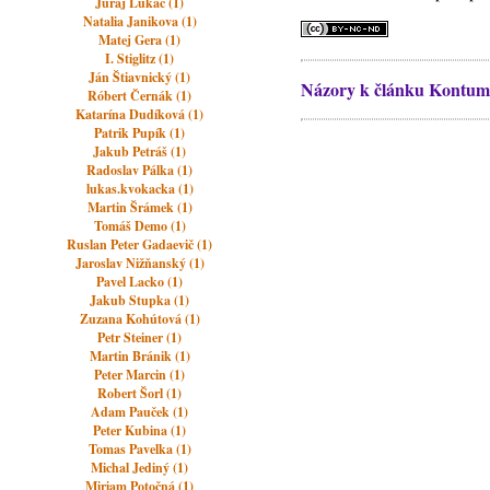
Juraj Lukáč (1)
Natalia Janikova (1)
Matej Gera (1)
I. Stiglitz (1)
Ján Štiavnický (1)
Názory k článku Kontum
Róbert Černák (1)
Katarína Dudíková (1)
Patrik Pupík (1)
Jakub Petráš (1)
Radoslav Pálka (1)
lukas.kvokacka (1)
Martin Šrámek (1)
Tomáš Demo (1)
Ruslan Peter Gadaevič (1)
Jaroslav Nižňanský (1)
Pavel Lacko (1)
Jakub Stupka (1)
Zuzana Kohútová (1)
Petr Steiner (1)
Martin Bránik (1)
Peter Marcin (1)
Robert Šorl (1)
Adam Pauček (1)
Peter Kubina (1)
Tomas Pavelka (1)
Michal Jediný (1)
Miriam Potočná (1)