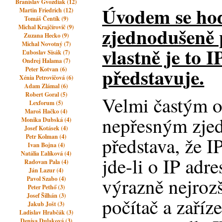
Branislav Gvozdiak (12)
Úvodem se hod
Martin Friedrich (12)
Tomáš Čentík (9)
zjednodušeně p
Michal Krajčírovič (9)
Zuzana Hecko (9)
Michal Novotný (7)
vlastně je to I
Ľuboslav Sisák (7)
Ondrej Halama (7)
představuje.
Peter Kotvan (6)
Xénia Petrovičová (6)
Adam Zlámal (6)
Robert Goral (5)
Velmi častým o
Lexforum (5)
Maroš Hačko (4)
nepřesným zje
Monika Dubská (4)
Josef Kotásek (4)
Petr Kolman (4)
představa, že I
Ivan Bojna (4)
Natália Ľalíková (4)
jde-li o IP adre
Radovan Pala (4)
Ján Lazur (4)
výrazně nejroz
Pavol Szabo (4)
Peter Pethő (3)
Josef Šilhán (3)
počítač a zaříz
Jakub Jošt (3)
Ladislav Hrabčák (3)
Denisa Dulaková (3)