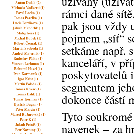
užívány (uživat
Anton Dulak (2)
Michaela Vadkerti (1)
rámci dané sítě
Pavel Lacko (1)
Tomas Pavelka (1)
pak jsou vždy 
Lucia Berdisová (1)
Jakub Mandelík (1)
pojmem „síť“ se
Matej Gera (1)
Michal Ďubek (1)
Róbert Černák (1)
setkáme např. 
Martin Svoboda (1)
Andrej Majerník (1)
kanceláří, v př
Radoslav Pálka (1)
Vincent Lechman (1)
Bohumil Havel (1)
poskytovatelů i
Ivan Kormaník (1)
Igor Krist (1)
segmentem jeho 
Martin Poloha (1)
Tomas Kovac (1)
Tomáš Ľalík (1)
dokonce částí m
Tomáš Korman (1)
Bystrik Bugan (1)
Peter Marcin (1)
Tyto soukromé 
Marcel Ružarovský (1)
Peter K (1)
navenek – za hr
Jakub Petráš (1)
Petr Novotný (1)