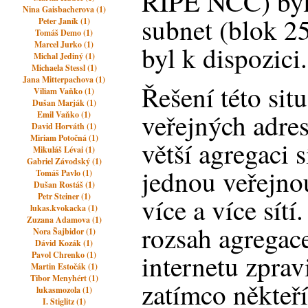
RIPE NCC) byl 
Nina Gaisbacherova (1)
subnet (blok 25
Peter Janík (1)
Tomáš Demo (1)
Marcel Jurko (1)
byl k dispozici.
Michal Jediný (1)
Michaela Stessl (1)
Jana Mitterpachova (1)
Řešení této sit
Viliam Vaňko (1)
Dušan Marják (1)
veřejných adres
Emil Vaňko (1)
David Horváth (1)
Miriam Potočná (1)
větší agregaci s
Mikuláš Lévai (1)
Gabriel Závodský (1)
jednou veřejno
Tomáš Pavlo (1)
Dušan Rostáš (1)
Petr Steiner (1)
více a více sít
lukas.kvokacka (1)
Zuzana Adamova (1)
rozsah agregac
Nora Šajbidor (1)
Dávid Kozák (1)
internetu zprav
Pavol Chrenko (1)
Martin Estočák (1)
Tibor Menyhért (1)
zatímco někteří
lukasmozola (1)
I. Stiglitz (1)