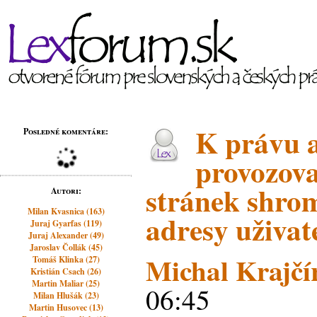
K právu a
Posledné komentáre:
provozova
stránek shro
Autori:
Milan Kvasnica (163)
adresy uživat
Juraj Gyarfas (119)
Juraj Alexander (49)
Jaroslav Čollák (45)
Michal Krajčí
Tomáš Klinka (27)
Kristián Csach (26)
Martin Maliar (25)
06:45
Milan Hlušák (23)
Martin Husovec (13)