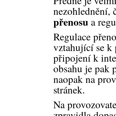
Předně je velm
nezohlednění, 
přenosu
a reg
Regulace přeno
vztahující se 
připojení k int
obsahu je pak 
naopak na pro
stránek.
Na provozovate
zpravidla dopa