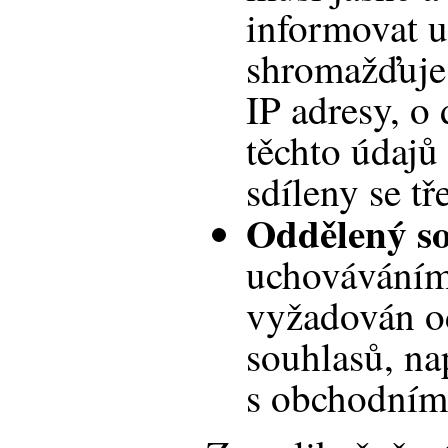
informovat u
shromažďuje 
IP adresy, o
těchto údajů
sdíleny se tř
Oddělený so
uchováváním
vyžadován o
souhlasů, na
s obchodním