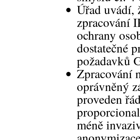
Úřad uvádí, 
zpracování I
ochrany osob
dostatečné p
požadavků 
Zpracování 
oprávněný zá
proveden řád
proporcional
méně invazi
anonymizace 