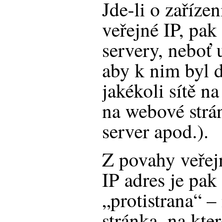
Jde-li o zařízen
veřejné IP, pak
servery, neboť 
aby k nim byl 
jakékoli sítě na
na webové strá
server apod.).
Z povahy veře
IP adres je pak
„protistrana“ –
stránka, na kte