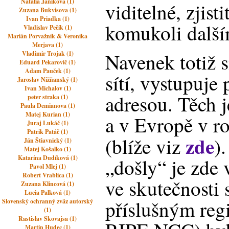
Natalia Janikova (1)
viditelné, zjist
Zuzana Bukvisova (1)
Ivan Priadka (1)
komukoli dalš
Vladislav Pečík (1)
Marián Porvažník & Veronika
Merjava (1)
Navenek totiž s
Vladimir Trojak (1)
Eduard Pekarovič (1)
Adam Pauček (1)
sítí, vystupuje
Jaroslav Nižňanský (1)
Ivan Michalov (1)
adresou. Těch 
peter straka (1)
Paula Demianova (1)
Matej Kurian (1)
a v Evropě v r
Juraj Lukáč (1)
Patrik Patáč (1)
zde
(blíže viz
)
Ján Štiavnický (1)
Matej Košalko (1)
Katarína Dudíková (1)
„došly“ je zde
Pavol Mlej (1)
Robert Vrablica (1)
ve skutečnosti 
Zuzana Klincová (1)
Lucia Palková (1)
příslušným reg
Slovenský ochranný zväz autorský
(1)
Rastislav Skovajsa (1)
Martin Hudec (1)