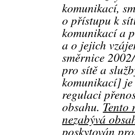
komunikací, s
o přístupu k sí
komunikací a p
a o jejich vzá
směrnice 2002
pro sítě a služ
komunikací] je
regulaci přeno
obsahu.
Tento 
nezabývá obsah
poskytován pros