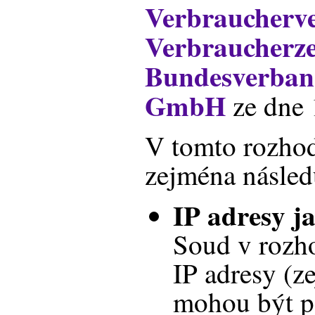
Verbraucherv
Verbraucherze
Bundesverband
GmbH
ze dne 
V tomto rozhod
zejména následu
IP adresy j
Soud v rozho
IP adresy (z
mohou být p