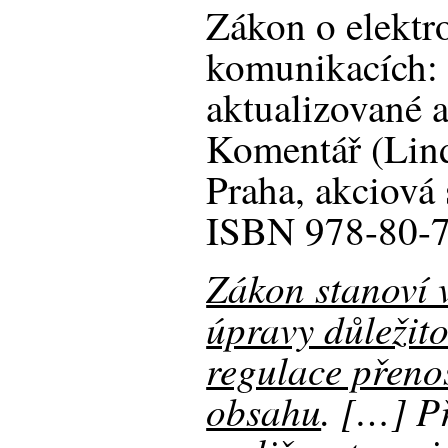
Zákon o elektr
komunikacích: 
aktualizované 
Komentář (Lind
Praha, akciová 
ISBN 978-80-7
Zákon stanoví 
úpravy důležit
regulace přeno
obsahu
. […] P