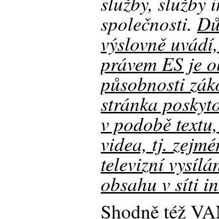
služby, služby 
společnosti.
Dů
výslovně uvádí,
právem ES je o
působnosti zá
stránka poskyt
v podobě textu
videa, tj. zejm
televizní vysílá
obsahu v síti i
Shodně též VA