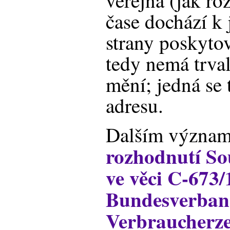
veřejná (jak ro
čase dochází k
strany poskytov
tedy nemá trval
mění; jedná se 
adresu.
Dalším význam
rozhodnutí S
ve věci C-673/
Bundesverban
Verbraucherze