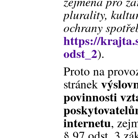
zejména pro za
plurality, kult
ochrany spotře
https://krajta
odst_2
).
Proto na provo
výslov
stránek
povinnosti vzt
poskytovatelů
internetu
, zej
§ 97 odst. 3 zá