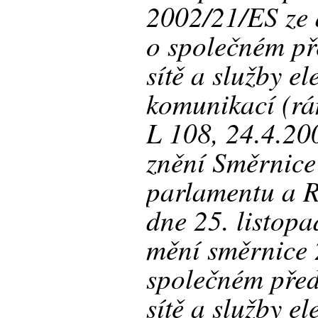
2002/21/ES ze 
o společném př
sítě a služby e
komunikací (rá
L 108, 24.4.200
znění Směrnic
parlamentu a 
dne 25. listopa
mění směrnice
společném pře
sítě a služby e