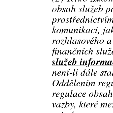
obsah služeb p
prostřednictvím
komunikací, ja
rozhlasového a 
finančních slu
služeb informa
není-li dále st
Oddělením reg
regulace obsah
vazby, které mez