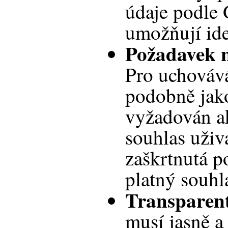
údaje podle
umožňují iden
Požadavek n
Pro uchovává
podobně jako
vyžadován a
souhlas uživ
zaškrtnutá p
platný souhl
Transparent
musí jasně a