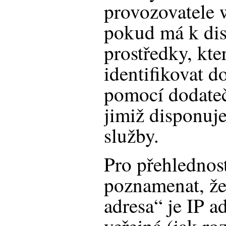
provozovatele 
pokud má k dis
prostředky, kt
identifikovat 
pomocí dodateč
jimiž disponuj
služby.
Pro přehlednos
poznamenat, ž
adresa“ je IP ad