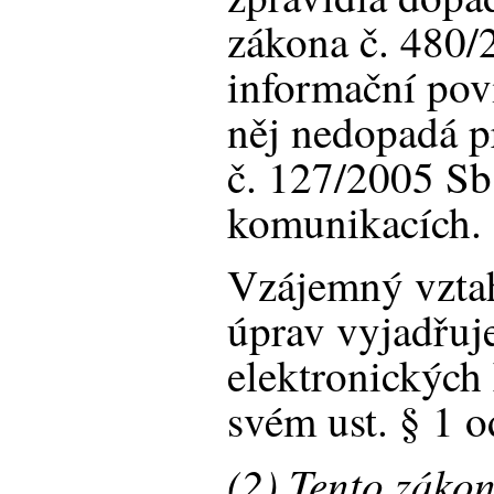
zákona č. 480/
informační pov
něj nedopadá p
č. 127/2005 Sb.
komunikacích.
Vzájemný vztah
úprav vyjadřuj
elektronických
svém ust. § 1 od
(2) Tento záko