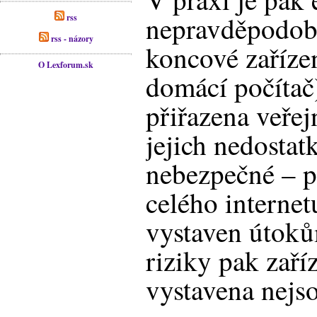
nepravděpodobn
rss
rss - názory
koncové zařízen
O Lexforum.sk
domácí počítač
přiřazena veřej
jejich nedostat
nebezpečné – p
celého internet
vystaven útoků
riziky pak zaříz
vystavena nejs