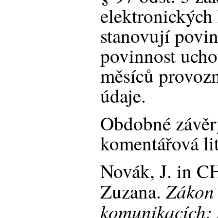
elektronických
stanovují povi
povinnost ucho
měsíců provozn
údaje.
Obdobné závěry
komentářová lit
Novák, J. i
Zákon 
Zuzana.
komunikacích: 