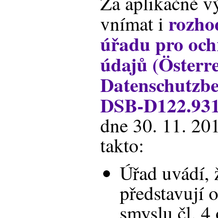
Za aplikačně v
rozho
vnímat i
úřadu pro och
údajů (Österre
Datenschutzbe
DSB-D122.931
dne 30. 11. 201
takto:
Úřad uvádí, 
představují 
smyslu čl. 4