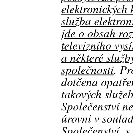
elektronických
služba elektro
jde o obsah ro
televizního vysí
a některé služb
společnosti
. Pr
dotčena opatřen
takových služeb
Společenství ne
úrovni v soula
Společenství, s