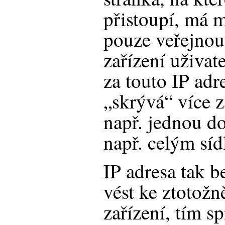
přistoupí, má 
pouze veřejnou 
zařízení uživat
za touto IP adr
„skrývá“ více z
např. jednou d
např. celým síd
IP adresa tak 
vést ke ztotožn
zařízení, tím sp