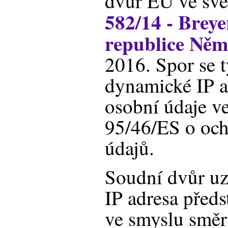
dvůr EU ve s
582/14 - Breye
republice Něm
2016. Spor se t
dynamické IP a
osobní údaje v
95/46/ES o och
údajů.
Soudní dvůr uz
IP adresa předs
ve smyslu směr