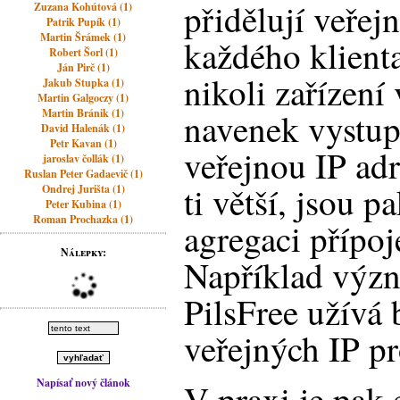
přidělují veřej
Zuzana Kohútová (1)
Patrik Pupík (1)
Martin Šrámek (1)
každého klient
Robert Šorl (1)
Ján Pirč (1)
nikoli zařízení
Jakub Stupka (1)
Martin Galgoczy (1)
Martin Bránik (1)
navenek vystup
David Halenák (1)
Petr Kavan (1)
veřejnou IP adr
jaroslav čollák (1)
Ruslan Peter Gadaevič (1)
ti větší, jsou p
Ondrej Jurišta (1)
Peter Kubina (1)
Roman Prochazka (1)
agregaci přípoj
Nálepky:
Například význ
PilsFree užívá
veřejných IP pro
Napísať nový článok
V praxi je pak