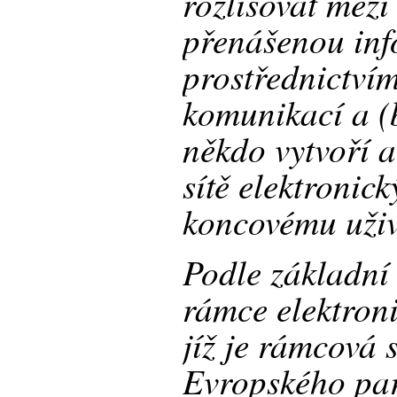
rozlišovat mez
přenášenou in
prostřednictvím
komunikací a (
někdo vytvoří a
sítě elektronic
koncovému uživ
Podle základní
rámce elektron
jíž je rámcová
Evropského pa