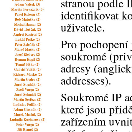
stranou podle I
Adam Valček (3)
Marián Porvažník (3)
identifikovat k
Pavol Kolesár (3)
Bob Matuška (2)
uživatele.
Michal Hamar (2)
Dávid Tluščák (2)
Andrej Kostroš (2)
Pro pochopení je
Lukáš Peško (2)
Peter Zeleňák (2)
Maroš Macko (2)
soukromé (privá
Jozef Kleberc (2)
Roman Kopil (2)
adresy (anglick
Tomáš Plško (2)
Gabriel Volšík (2)
Richard Macko (2)
addresses).
Martin Gedra (2)
Juraj Straňák (2)
Zsolt Varga (2)
Soukromé IP ad
Juraj Schmidt (2)
Martin Serfozo (2)
které jsou při
Ladislav Pollák (2)
Adam Glasnák (2)
Marek Maslák (2)
zařízením uvnitř
Ludmila Kucharova (2)
Peter Varga (2)
Jiří Remeš (2)