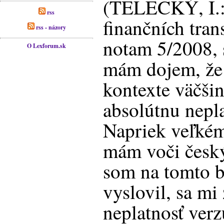
(TELECKÝ, I.:
rss
finančních tran
rss - názory
notam 5/2008, 
O Lexforum.sk
mám dojem, že 
kontexte väčši
absolútnu nepl
Napriek veľkém
mám voči česk
som na tomto b
vyslovil, sa mi
neplatnosť verz