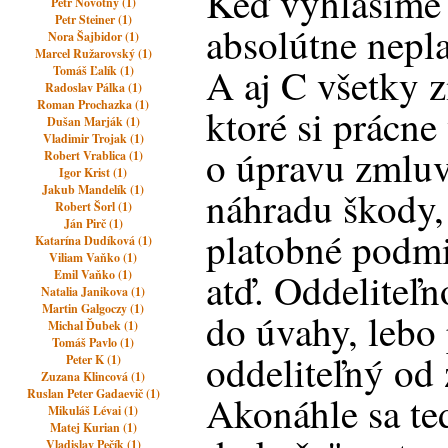
Keď vyhlásime
Petr Novotný (1)
Petr Steiner (1)
absolútne nepla
Nora Šajbidor (1)
Marcel Ružarovský (1)
A aj C všetky 
Tomáš Ľalík (1)
Radoslav Pálka (1)
Roman Prochazka (1)
ktoré si prácne
Dušan Marják (1)
Vladimir Trojak (1)
o úpravu zmlu
Robert Vrablica (1)
Igor Krist (1)
Jakub Mandelík (1)
náhradu škody, 
Robert Šorl (1)
Ján Pirč (1)
platobné podmi
Katarína Dudíková (1)
Viliam Vaňko (1)
atď. Oddeliteľn
Emil Vaňko (1)
Natalia Janikova (1)
Martin Galgoczy (1)
do úvahy, lebo 
Michal Ďubek (1)
Tomáš Pavlo (1)
oddeliteľný od
Peter K (1)
Zuzana Klincová (1)
Ruslan Peter Gadaevič (1)
Akonáhle sa te
Mikuláš Lévai (1)
Matej Kurian (1)
Vladislav Pečík (1)