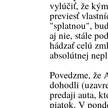
vylúčiť, že kým
previesť vlastní
"splatnou", bud
aj nie, stále p
hádzať celú zm
absolútnej nepl
Povedzme, že A
dohodli (uzavr
predaji auta, k
piatok. V pond