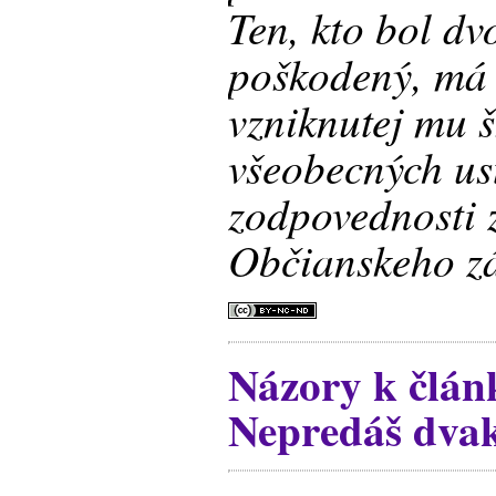
Ten, kto bol d
poškodený, má
vzniknutej mu 
všeobecných us
zodpovednosti 
Občianskeho z
Názory k člán
Nepredáš dvakr