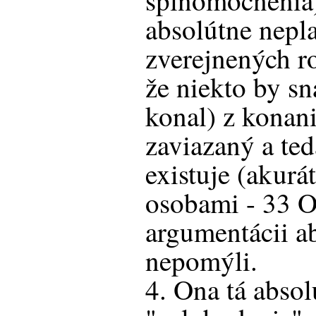
splnomocnenia)
absolútne nepl
zverejnených r
že niekto by sn
konal) z konan
zaviazaný a te
existuje (akur
osobami - 33 O
argumentácii ab
nepomýli.
4. Ona tá absol