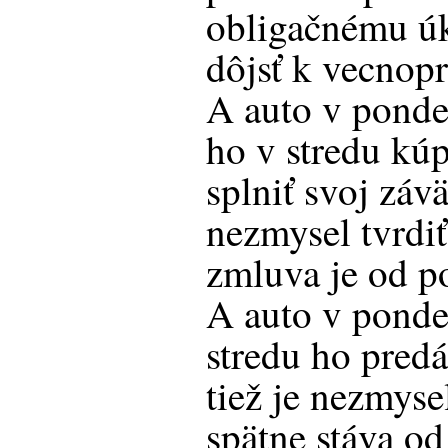
obligačnému úk
dôjsť k vecno
A auto v ponde
ho v stredu kúp
splniť svoj záv
nezmysel tvrdi
zmluva je od p
A auto v pondel
stredu ho pred
tiež je nezmyse
spätne stáva od