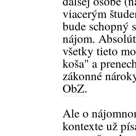
ďalšej osobe (
viacerým štud
bude schopný s
nájom. Absolút
všetky tieto m
koša" a prenec
zákonné nárok
ObZ
.
Ale o nájomno
kontexte už pí