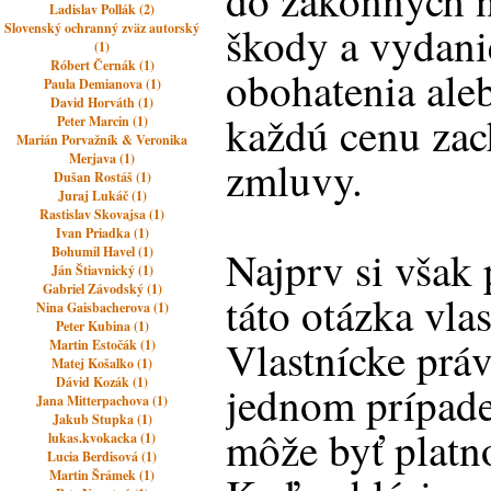
do zákonných 
Ladislav Pollák (2)
škody a vydan
Slovenský ochranný zväz autorský
(1)
Róbert Černák (1)
obohatenia aleb
Paula Demianova (1)
David Horváth (1)
každú cenu zach
Peter Marcin (1)
Marián Porvažník & Veronika
Merjava (1)
zmluvy.
Dušan Rostáš (1)
Juraj Lukáč (1)
Rastislav Skovajsa (1)
Ivan Priadka (1)
Najprv si však
Bohumil Havel (1)
Ján Štiavnický (1)
Gabriel Závodský (1)
táto otázka vlas
Nina Gaisbacherova (1)
Peter Kubina (1)
Vlastnícke práv
Martin Estočák (1)
Matej Košalko (1)
Dávid Kozák (1)
jednom prípade
Jana Mitterpachova (1)
Jakub Stupka (1)
môže byť platn
lukas.kvokacka (1)
Lucia Berdisová (1)
Martin Šrámek (1)