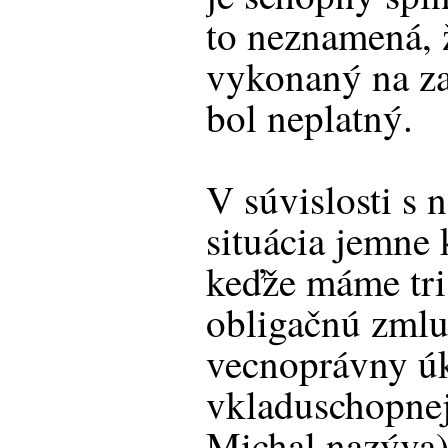
to neznamená, 
vykonaný na za
bol neplatný.
V súvislosti s 
situácia jemne
keďže máme tri
obligačnú zmlu
vecnoprávny ú
vkladuschopnej 
Michal nazýva) 