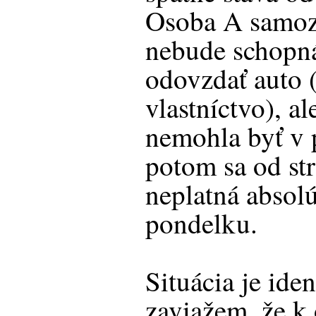
Osoba A samoz
nebude schopná
odovzdať auto (
vlastníctvo), a
nemohla byť v 
potom sa od str
neplatná absolú
pondelku.
Situácia je iden
zaviažem, že k