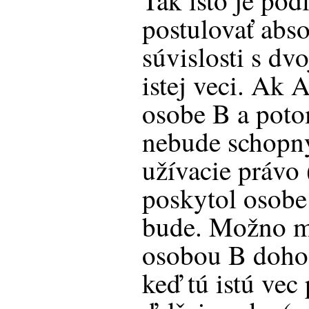
Tak isto je po
postulovať abso
súvislosti s dv
istej veci. Ak 
osobe B a poto
nebude schopn
užívacie právo 
poskytol osob
bude. Možno m
osobou B dohod
keď tú istú ve