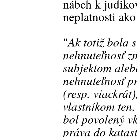
nábeh k judiko
neplatnosti ako
Ak totiž bola 
"
nehnuteľnosť z
subjektom alebo
nehnuteľnosť p
(resp. viackrát)
vlastníkom ten
bol povolený v
práva do katast