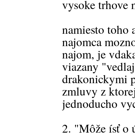
vysoke trhove
namiesto toho 
najomca moznos
najom, je vdak
viazany "vedlaj
drakonickymi 
zmluvy z ktore
jednoducho vyc
2. "Môže ísť o