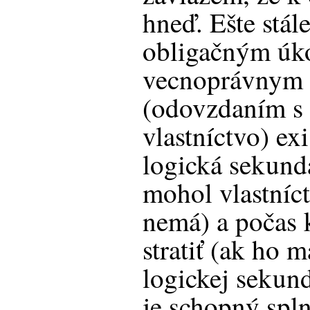
hneď. Ešte stál
obligačným úk
vecnoprávnym
(odovzdaním s 
vlastníctvo) ex
logická sekund
mohol vlastníct
nemá) a počas 
stratiť (ak ho m
logickej sekund
je schopný spln