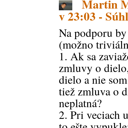
Martin Ma
v 23:03 - Súh
Na podporu by
(možno triviáln
1. Ak sa zavia
zmluvy o dielo,
dielo a nie som
tiež zmluva o d
neplatná?
2. Pri veciach 
to ešte vypukle