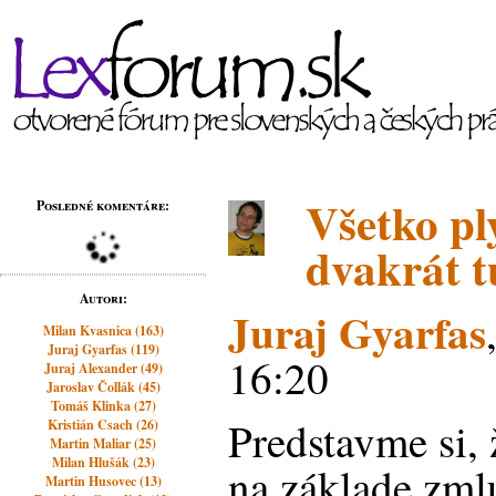
Všetko pl
Posledné komentáre:
dvakrát t
Autori:
Juraj Gyarfas
Milan Kvasnica (163)
Juraj Gyarfas (119)
16:20
Juraj Alexander (49)
Jaroslav Čollák (45)
Tomáš Klinka (27)
Predstavme si,
Kristián Csach (26)
Martin Maliar (25)
Milan Hlušák (23)
na základe zml
Martin Husovec (13)