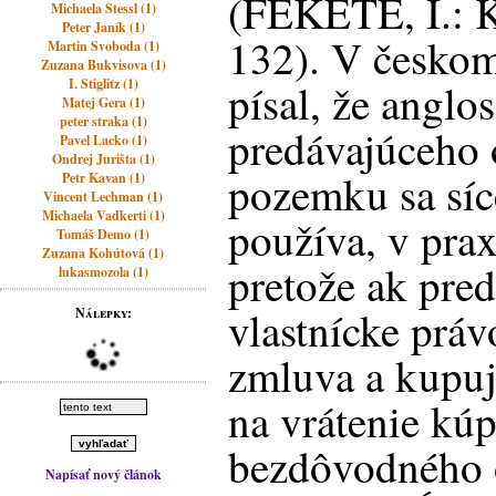
(FEKETE, I.: K
Michaela Stessl (1)
Peter Janík (1)
132). V českom
Martin Svoboda (1)
Zuzana Bukvisova (1)
I. Stiglitz (1)
písal, že anglo
Matej Gera (1)
peter straka (1)
predávajúceho o
Pavel Lacko (1)
Ondrej Jurišta (1)
pozemku sa síc
Petr Kavan (1)
Vincent Lechman (1)
Michaela Vadkerti (1)
používa, v prax
Tomáš Demo (1)
Zuzana Kohútová (1)
pretože ak pre
lukasmozola (1)
vlastnícke prá
Nálepky:
zmluva a kupuj
na vrátenie kúp
bezdôvodného 
Napísať nový článok