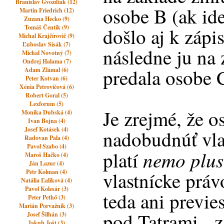
Branislav Gvozdiak (12)
osobe B (ak ide
Martin Friedrich (12)
Zuzana Hecko (9)
Tomáš Čentík (9)
došlo aj k zápis
Michal Krajčírovič (9)
Ľuboslav Sisák (7)
následne ju na
Michal Novotný (7)
Ondrej Halama (7)
predala osobe 
Adam Zlámal (6)
Peter Kotvan (6)
Xénia Petrovičová (6)
Robert Goral (5)
Lexforum (5)
Je zrejmé, že 
Monika Dubská (4)
Ivan Bojna (4)
Josef Kotásek (4)
nadobudnúť vla
Radovan Pala (4)
Pavol Szabo (4)
nemo plus
platí
Maroš Hačko (4)
Ján Lazur (4)
Petr Kolman (4)
vlastnícke prá
Natália Ľalíková (4)
Pavol Kolesár (3)
teda ani previes
Peter Pethő (3)
Marián Porvažník (3)
pod Tatrami - 
Josef Šilhán (3)
Jakub Jošt (3)