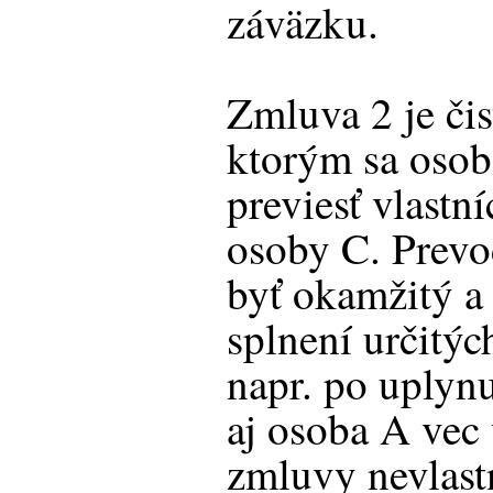
záväzku.
Zmluva 2 je či
ktorým sa osob
previesť vlastn
osoby C. Prevo
byť okamžitý a
splnení určitý
napr. po uplynu
aj osoba A vec 
zmluvy nevlast