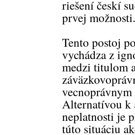
riešení českí s
prvej možnosti.
Tento postoj p
vychádza z ign
medzi titulom
záväzkovopráv
vecnoprávnym 
Alternatívou k 
neplatnosti je p
túto situáciu a