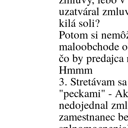
uzatváral zmlu
kilá soli?
Potom si nemôž
maloobchode ob
čo by predajca 
Hmmm
3. Stretávam sa
"peckami" - Ak
nedojednal zmlu
zamestnanec be