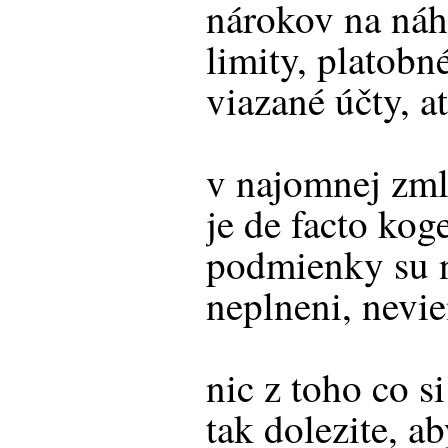
nárokov na náh
limity, platob
viazané účty, a
v najomnej zm
je de facto kog
podmienky su n
neplneni, nevie
nic z toho co s
tak dolezite, a