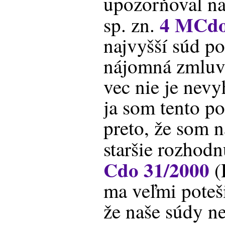
upozorňoval n
4 MCdo
sp. zn.
najvyšší súd po
nájomná zmluva
vec nie je nev
ja som tento pos
preto, že som 
staršie rozhod
Cdo 31/2000
(
ma veľmi poteši
že naše súdy ne