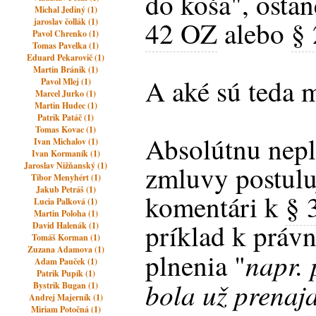
do koša", osta
Michal Jediný (1)
42 OZ
alebo
§
jaroslav čollák (1)
Pavol Chrenko (1)
Tomas Pavelka (1)
Eduard Pekarovič (1)
Martin Bránik (1)
A aké sú teda 
Pavol Mlej (1)
Marcel Jurko (1)
Martin Hudec (1)
Patrik Patáč (1)
Tomas Kovac (1)
Absolútnu nepl
Ivan Michalov (1)
Ivan Kormaník (1)
Jaroslav Nižňanský (1)
zmluvy postulu
Tibor Menyhért (1)
Jakub Petráš (1)
komentári k
§ 
Lucia Palková (1)
Martin Poloha (1)
príklad k práv
David Halenák (1)
Tomáš Korman (1)
Zuzana Adamova (1)
napr.
plnenia "
Adam Pauček (1)
Patrik Pupík (1)
bola už prenaja
Bystrik Bugan (1)
Andrej Majerník (1)
Miriam Potočná (1)