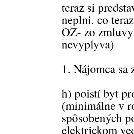
teraz si predst
neplni. co tera
OZ
- zo zmluvy
nevyplyva)
1. Nájomca sa z
h) poistí byt 
(minimálne v r
spôsobených p
elektrickom ve