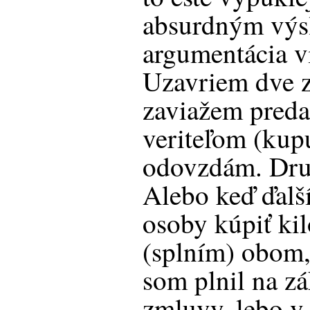
absurdným výs
argumentácia v
Uzavriem dve z
zaviažem preda
veriteľom (kup
odovzdám. Druh
Alebo keď ďalší
osoby kúpiť ki
(splním) obom,
som plnil na zá
zmluvy, lebo v