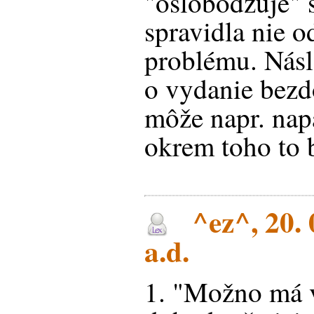
"oslobodzuje" s
spravidla nie o
problému. Násl
o vydanie bezd
môže napr. nap
okrem toho to 
^ez^, 20. 
a.d.
1. "Možno má 