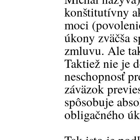
konštitutívny a
moci (povoleni
úkony zväčša s
zmluvu. Ale ta
Taktiež nie je 
neschopnosť pr
záväzok previes
spôsobuje abso
obligačného ú