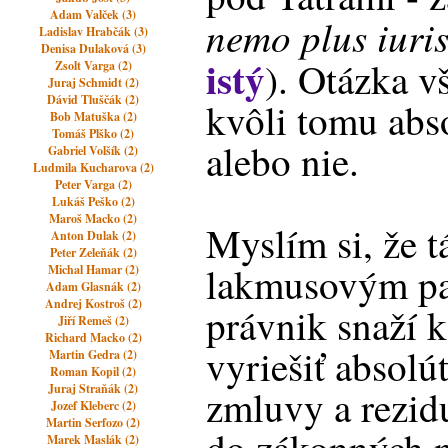
Adam Valček (3)
nemo plus iuri
Ladislav Hrabčák (3)
Denisa Dulaková (3)
istý
). Otázka vš
Zsolt Varga (2)
Juraj Schmidt (2)
Dávid Tluščák (2)
kvôli tomu abs
Bob Matuška (2)
Tomáš Plško (2)
alebo nie.
Gabriel Volšík (2)
Ludmila Kucharova (2)
Peter Varga (2)
Lukáš Peško (2)
Maroš Macko (2)
Myslím si, že t
Anton Dulak (2)
Peter Zeleňák (2)
lakmusovým pap
Michal Hamar (2)
Adam Glasnák (2)
Andrej Kostroš (2)
právnik snaží 
Jiří Remeš (2)
Richard Macko (2)
vyriešiť absolú
Martin Gedra (2)
Roman Kopil (2)
Juraj Straňák (2)
zmluvy a rezid
Jozef Kleberc (2)
Martin Serfozo (2)
Marek Maslák (2)