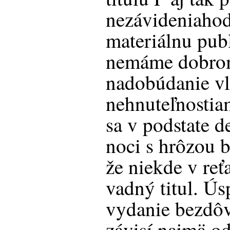
nezávideniaho
materiálnu publ
nemáme dobro
nadobúdanie vl
nehnuteľnostia
sa v podstate d
noci s hrôzou b
že niekde v reť
vadný titul. Ús
vydanie bezdô
závisí najmä od