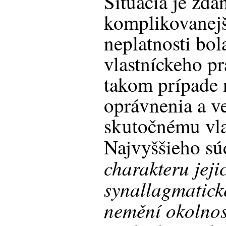
Situácia je zda
komplikovanej
neplatnosti bol
vlastníckeho pr
takom prípade 
oprávnenia a ve
skutočnému vla
Najvyššieho sú
charakteru jeji
synallagmatick
nemění okolnost