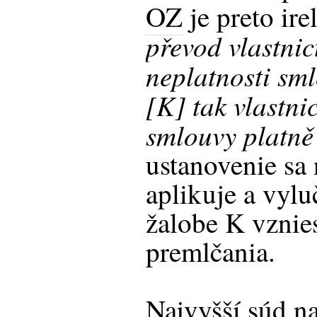
OZ
je preto ire
převod vlastnic
neplatnosti sm
[K] tak vlastnic
smlouvy platně
ustanovenie sa
aplikuje a vylu
žalobe K vznie
premlčania.
Najvyšší súd n