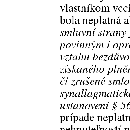
vlastníkom vec
bola neplatná a
smluvní strany
povinným i op
vztahu bezdův
získaného plně
či zrušené smlo
synallagmatick
ustanovení § 56
prípade neplat
nehnuteľností 