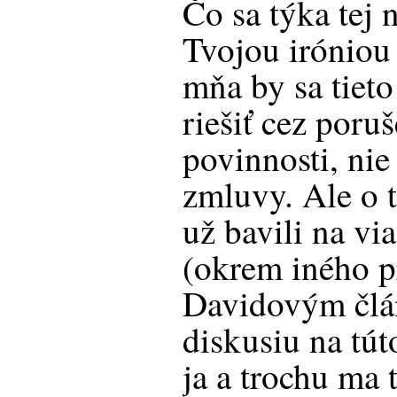
Čo sa týka tej 
Tvojou iróniou
mňa by sa tieto 
riešiť cez poru
povinnosti, nie
zmluvy. Ale o 
už bavili na vi
(okrem iného p
Davidovým člá
diskusiu na tú
ja a trochu ma 