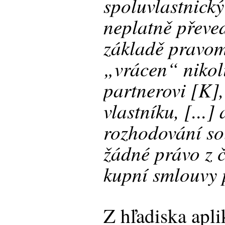
spoluvlastnický
neplatně převed
základě pravo
„vrácen“ nikol
partnerovi [K]
vlastníku, [...]
rozhodování sou
žádné právo z č
kupní smlouvy 
Z hľadiska apl