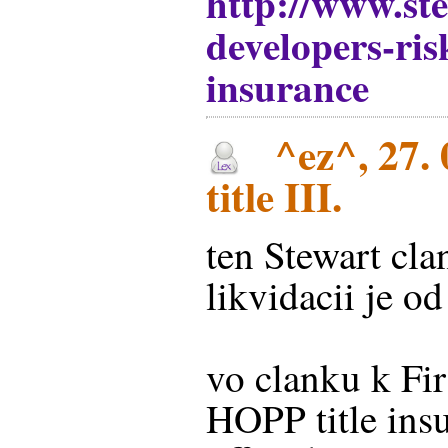
http://www.ste
developers-risk
insurance
^ez^, 27. 
title III.
ten Stewart cla
likvidacii je o
vo clanku k Firs
HOPP title insu