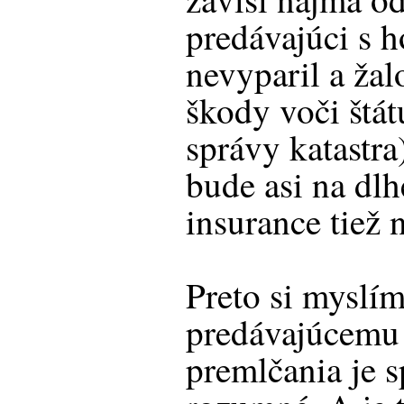
predávajúci s 
nevyparil a ža
škody voči štá
správy katastr
bude asi na dlhé
insurance tiež 
Preto si myslím
predávajúcemu
premlčania je s