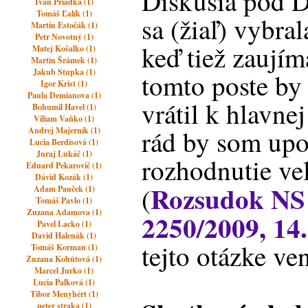
Diskusia pod 
Ivan Priadka (1)
Tomáš Ľalík (1)
sa (žiaľ) vybra
Martin Estočák (1)
Petr Novotný (1)
keď tiež zauj
Matej Košalko (1)
Martin Šrámek (1)
Jakub Stupka (1)
tomto poste by
Igor Krist (1)
Paula Demianova (1)
vrátil k hlavne
Bohumil Havel (1)
Viliam Vaňko (1)
rád by som upo
Andrej Majerník (1)
Lucia Berdisová (1)
Juraj Lukáč (1)
rozhodnutie v
Eduard Pekarovič (1)
Dávid Kozák (1)
Rozsudok NS 
(
Adam Pauček (1)
Tomáš Pavlo (1)
Zuzana Adamova (1)
2250/2009, 14.
Pavel Lacko (1)
David Halenák (1)
tejto otázke ve
Tomáš Korman (1)
Zuzana Kohútová (1)
Marcel Jurko (1)
Lucia Palková (1)
Tibor Menyhért (1)
peter straka (1)