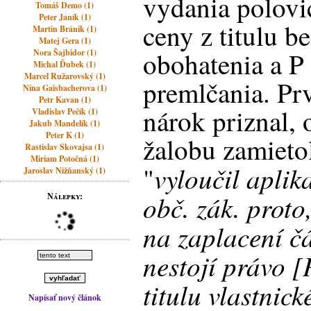
vydania polovi
Tomáš Demo (1)
Peter Janík (1)
ceny z titulu 
Martin Bránik (1)
Matej Gera (1)
obohatenia a P
Nora Šajbidor (1)
Michal Ďubek (1)
Marcel Ružarovský (1)
premlčania. Pr
Nina Gaisbacherova (1)
Petr Kavan (1)
nárok priznal,
Vladislav Pečík (1)
Jakub Mandelík (1)
Peter K (1)
žalobu zamieto
Rastislav Skovajsa (1)
Miriam Potočná (1)
vyloučil aplik
"
Jaroslav Nižňanský (1)
obč. zák. proto
Nálepky:
na zaplacení č
nestojí právo [
titulu vlastnic
Napísať nový článok