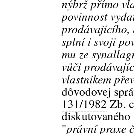
nýbrž přímo vla
povinnost vydat
prodávajícího, 
splní i svoji po
mu ze synallag
vůči prodávajíc
vlastníkem pře
dôvodovej sprá
131/1982
Zb. c
diskutovaného 
právní praxe č
"