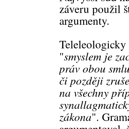
záveru použil š
argumenty.
Teleleologicky 
smyslem je za
"
práv obou smlu
či později zru
na všechny pří
synallagmatický
zákona
". Gram
argumentoval, 