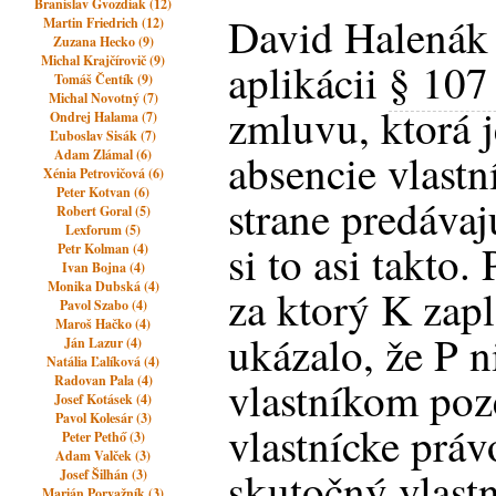
Branislav Gvozdiak (12)
David Halená
Martin Friedrich (12)
Zuzana Hecko (9)
Michal Krajčírovič (9)
aplikácii
§ 107
Tomáš Čentík (9)
Michal Novotný (7)
zmluvu, ktorá 
Ondrej Halama (7)
Ľuboslav Sisák (7)
absencie vlastn
Adam Zlámal (6)
Xénia Petrovičová (6)
Peter Kotvan (6)
strane predáva
Robert Goral (5)
Lexforum (5)
si to asi takto
Petr Kolman (4)
Ivan Bojna (4)
Monika Dubská (4)
za ktorý K zapl
Pavol Szabo (4)
Maroš Hačko (4)
ukázalo, že P 
Ján Lazur (4)
Natália Ľalíková (4)
Radovan Pala (4)
vlastníkom po
Josef Kotásek (4)
Pavol Kolesár (3)
vlastnícke práv
Peter Pethő (3)
Adam Valček (3)
skutočný vlast
Josef Šilhán (3)
Marián Porvažník (3)