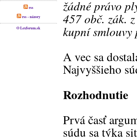
žádné právo pl
rss
457 obč. zák. z
rss - názory
kupní smlouvy 
O Lexforum.sk
A vec sa dostal
Najvyššieho sú
Rozhodnutie
Prvá časť argu
súdu sa týka sit