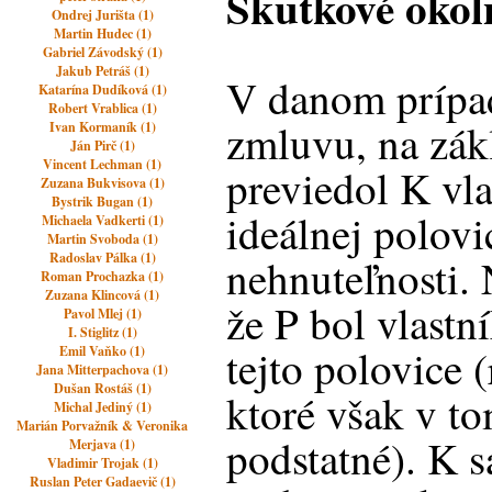
Skutkové okol
Ondrej Jurišta (1)
Martin Hudec (1)
Gabriel Závodský (1)
Jakub Petráš (1)
V danom prípad
Katarína Dudíková (1)
Robert Vrablica (1)
zmluvu, na zák
Ivan Kormaník (1)
Ján Pirč (1)
Vincent Lechman (1)
previedol K vla
Zuzana Bukvisova (1)
Bystrik Bugan (1)
ideálnej polovic
Michaela Vadkerti (1)
Martin Svoboda (1)
Radoslav Pálka (1)
nehnuteľnosti. 
Roman Prochazka (1)
Zuzana Klincová (1)
že P bol vlastn
Pavol Mlej (1)
I. Stiglitz (1)
tejto polovice 
Emil Vaňko (1)
Jana Mitterpachova (1)
Dušan Rostáš (1)
ktoré však v to
Michal Jediný (1)
Marián Porvažník & Veronika
podstatné). K 
Merjava (1)
Vladimir Trojak (1)
Ruslan Peter Gadaevič (1)