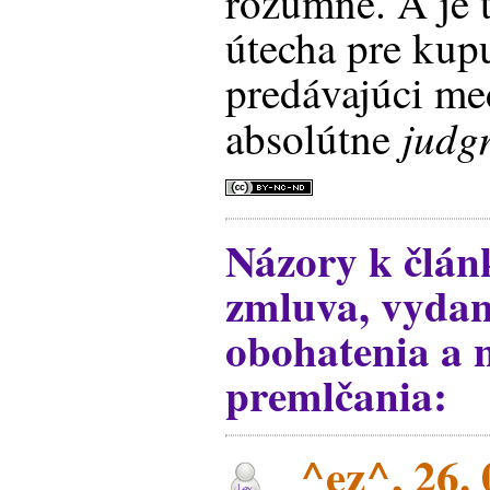
rozumné. A je 
útecha pre kup
predávajúci me
judg
absolútne
Názory k člán
zmluva, vyda
obohatenia a 
premlčania:
^ez^, 26. 