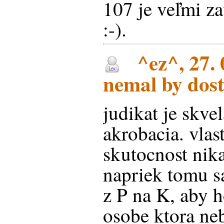
107 je veľmi z
:-).
^ez^, 27. 
nemal by dost
judikat je skve
akrobacia. vlas
skutocnost nik
napriek tomu s
z P na K, aby 
osobe ktora ne