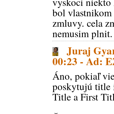
vyskoci niekto
bol vlastnikom 
zmluvy. cela z
nemusim plnit.
Juraj Gyar
00:23 - Ad: 
Áno, pokiaľ vi
poskytujú title
Title a First Tit