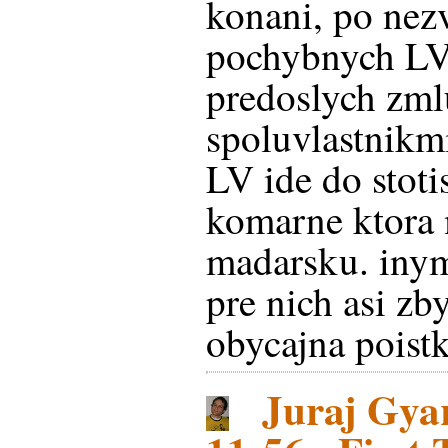
konani, po nez
pochybnych LV
predoslych zml
spoluvlastnikm
LV ide do stoti
komarne ktora 
madarsku. inym
pre nich asi zb
obycajna poist
Juraj Gyar