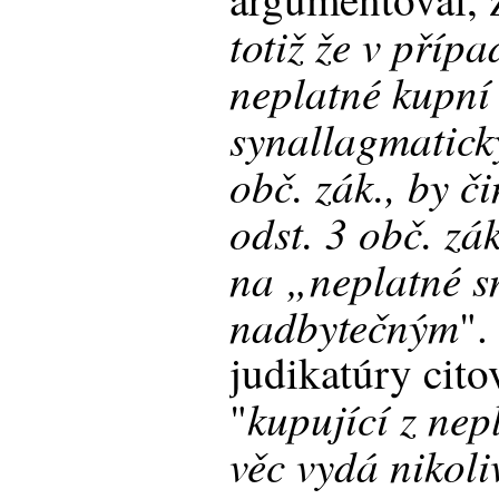
totiž že v příp
neplatné kupní
synallagmatick
obč. zák., by č
odst. 3 obč. zá
na „neplatné s
nadbytečným
".
judikatúry cito
kupující z nep
"
věc vydá nikoli