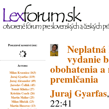
Neplatná
Posledné komentáre:
vydanie 
obohatenia a
Autori:
Milan Kvasnica (163)
premlčania
Juraj Gyarfas (119)
Juraj Alexander (49)
Jaroslav Čollák (45)
Juraj Gyarfas
Tomáš Klinka (27)
Kristián Csach (26)
Martin Maliar (25)
22:41
Milan Hlušák (23)
Martin Husovec (13)