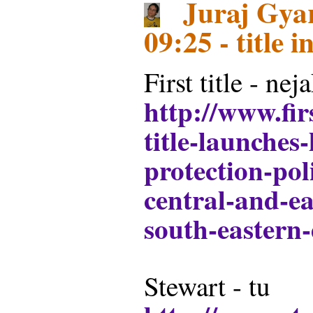
Juraj Gyar
09:25 - title 
First title - nej
http://www.firs
title-launche
protection-pol
central-and-e
south-eastern
Stewart - tu