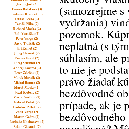
Jakub Jošt (3)
(samozrejme s
Denisa Dulaková (3)
Ladislav Hrabčák (3)
vydržania) vin
Lukáš Peško (2)
Tomáš Plško (2)
Richard Macko (2)
pozemok. Kúpn
Bob Matuška (2)
Peter Varga (2)
neplatná (s tým
Dávid Tluščák (2)
Jiří Remeš (2)
súhlasím, ale p
Juraj Straňák (2)
Roman Kopil (2)
Juraj Schmidt (2)
to nie je podst
Andrej Kostroš (2)
Peter Zeleňák (2)
právo žiadať k
Marek Maslák (2)
Michal Hamar (2)
Maroš Macko (2)
bezdôvodné obo
Jozef Kleberc (2)
Martin Serfozo (2)
prípade, ak je 
Gabriel Volšík (2)
Ladislav Pollák (2)
bezdôvodného 
Zsolt Varga (2)
Martin Gedra (2)
Ludmila Kucharova (2)
premlčané? Môž
Adam Glasnák (2)