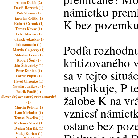
Anton Dulak (2)
námietku preml
David Horváth (1)
Petr Steiner (1)
jaroslav čollák (1)
K bez pozemku 
Róbert Černák (1)
Tomas Kovac (1)
Peter Marcin (1)
lukas.kvokacka (1)
lukasmozola (1)
Podľa rozhodn
Martin Galgoczy (1)
Mikuláš Lévai (1)
kritizovaného
Robert Šorl (1)
Ján Štiavnický (1)
sa v tejto situá
Peter Kubina (1)
Patrik Pupík (1)
Pavol Chrenko (1)
neaplikuje, P t
Natalia Janikova (1)
Patrik Patáč (1)
žalobe K na vr
Slovenský ochranný zväz autorský
(1)
Martin Poloha (1)
vzniesť námiet
Ivan Michalov (1)
Tomas Pavelka (1)
ostane bez poz
Michaela Stessl (1)
Dušan Marják (1)
Matej Kurian (1)