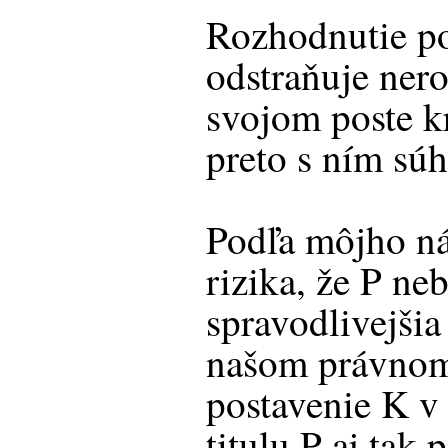
Rozhodnutie p
odstraňuje ner
svojom poste k
preto s ním súh
Podľa môjho ná
rizika, že P ne
spravodlivejši
našom právnom
postavenie K v
titulu P aj tak