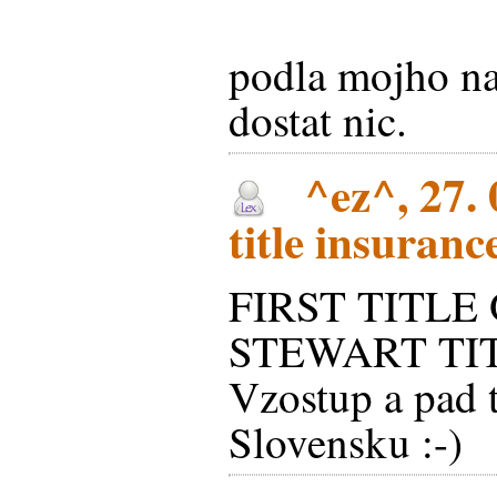
podla mojho n
dostat nic.
^ez^, 27. 
title insuranc
FIRST TITLE 
STEWART TITLE
Vzostup a pad t
Slovensku :-)