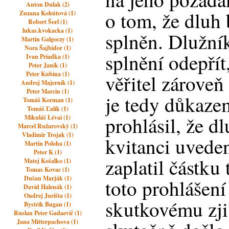
Anton Dulak (2)
o tom, že dluh 
Zuzana Kohútová (1)
Robert Šorl (1)
lukas.kvokacka (1)
splněn. Dlužní
Martin Galgoczy (1)
Nora Šajbidor (1)
splnění odepřít
Ivan Priadka (1)
Peter Janík (1)
Peter Kubina (1)
věřitel zároveň
Andrej Majerník (1)
Peter Marcin (1)
je tedy důkazem
Tomáš Korman (1)
Tomáš Ľalík (1)
prohlásil, že d
Mikuláš Lévai (1)
Marcel Ružarovský (1)
Vladimir Trojak (1)
kvitanci uveden
Martin Poloha (1)
Peter K (1)
zaplatil částk
Matej Košalko (1)
Tomas Kovac (1)
Dušan Marják (1)
toto prohlášení
David Halenák (1)
Ondrej Jurišta (1)
skutkovému zjiš
Bystrik Bugan (1)
Ruslan Peter Gadaevič (1)
Jana Mitterpachova (1)