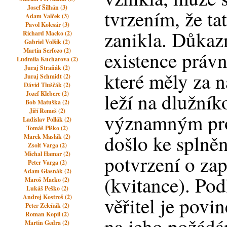
Josef Šilhán (3)
tvrzením, že ta
Adam Valček (3)
Pavol Kolesár (3)
zanikla. Důkaz
Richard Macko (2)
Gabriel Volšík (2)
Martin Serfozo (2)
existence právn
Ludmila Kucharova (2)
Juraj Straňák (2)
které měly za n
Juraj Schmidt (2)
Dávid Tluščák (2)
leží na dlužní
Jozef Kleberc (2)
Bob Matuška (2)
Jiří Remeš (2)
významným pro
Ladislav Pollák (2)
Tomáš Plško (2)
došlo ke splněn
Marek Maslák (2)
Zsolt Varga (2)
Michal Hamar (2)
potvrzení o za
Peter Varga (2)
Adam Glasnák (2)
(kvitance). Pod
Maroš Macko (2)
Lukáš Peško (2)
Andrej Kostroš (2)
věřitel je povi
Peter Zeleňák (2)
Roman Kopil (2)
na jeho požádá
Martin Gedra (2)