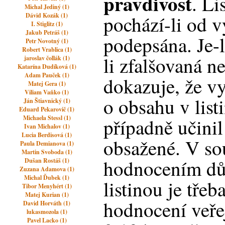
pravdivost
. Li
Michal Jediný (1)
Dávid Kozák (1)
pochází-li od vy
I. Stiglitz (1)
Jakub Petráš (1)
podepsána. Je-li
Petr Novotný (1)
Robert Vrablica (1)
li zfalšovaná 
jaroslav čollák (1)
Katarína Dudíková (1)
Adam Pauček (1)
dokazuje, že vy
Matej Gera (1)
Viliam Vaňko (1)
o obsahu v lis
Ján Štiavnický (1)
Eduard Pekarovič (1)
Michaela Stessl (1)
případně učinil
Ivan Michalov (1)
Lucia Berdisová (1)
obsažené. V sou
Paula Demianova (1)
Martin Svoboda (1)
hodnocením d
Dušan Rostáš (1)
Zuzana Adamova (1)
Michal Ďubek (1)
listinou je tře
Tibor Menyhért (1)
Matej Kurian (1)
hodnocení veřejn
David Horváth (1)
lukasmozola (1)
Pavel Lacko (1)