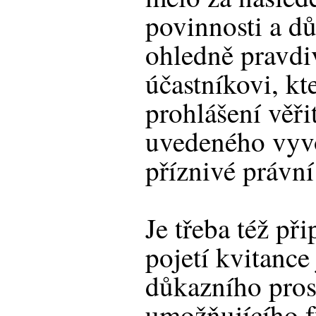
povinnosti a d
ohledně pravdi
účastníkovi, kt
prohlášení věři
uvedeného vyvo
příznivé právní
Je třeba též př
pojetí kvitanc
důkazního pros
umožňujícího f