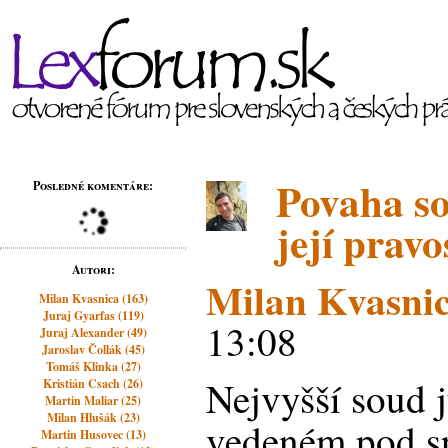
Povaha so
Posledné komentáre:
její pravo
Autori:
Milan Kvasni
Milan Kvasnica (163)
Juraj Gyarfas (119)
13:08
Juraj Alexander (49)
Jaroslav Čollák (45)
Tomáš Klinka (27)
Nejvyšší soud j
Kristián Csach (26)
Martin Maliar (25)
Milan Hlušák (23)
vedeném pod sp
Martin Husovec (13)