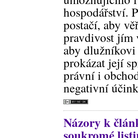
hospodářství. P
postačí, aby věř
pravdivost jím 
aby dlužníkovi
prokázat její s
právní i obcho
negativní účink
Názory k člán
soukromé listin