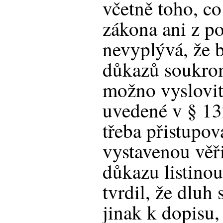
včetně toho, co
zákona ani z p
nevyplývá, že 
důkazů soukrom
možno vyslovit 
uvedené v § 132
třeba přistupov
vystavenou věři
důkazu listinou
tvrdil, že dluh 
jinak k dopisu