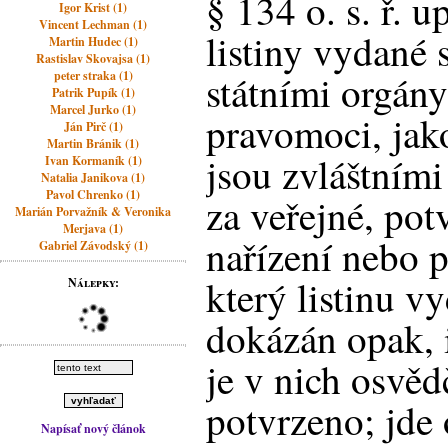
§ 134 o. s. ř. u
Igor Krist (1)
Vincent Lechman (1)
listiny vydané
Martin Hudec (1)
Rastislav Skovajsa (1)
státními orgány
peter straka (1)
Patrik Pupík (1)
Marcel Jurko (1)
pravomoci, jakož
Ján Pirč (1)
Martin Bránik (1)
jsou zvláštním
Ivan Kormaník (1)
Natalia Janikova (1)
Pavol Chrenko (1)
za veřejné, potv
Marián Porvažník & Veronika
Merjava (1)
nařízení nebo p
Gabriel Závodský (1)
který listinu vy
Nálepky:
dokázán opak, i
je v nich osvě
potvrzeno; jde 
Napísať nový článok