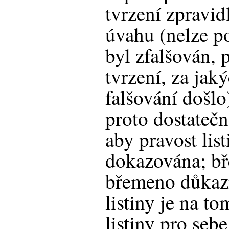
tvrzení zpravid
úvahu (nelze p
byl zfalšován, 
tvrzení, za jak
falšování došlo
proto dostatečn
aby pravost lis
dokazována; bř
břemeno důkazn
listiny je na to
listiny pro seb