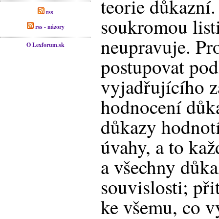
teorie důkazní
rss
soukromou list
rss - názory
neupravuje. Pro
O Lexforum.sk
postupovat podl
vyjadřujícího 
hodnocení důka
důkazy hodnotí
úvahy, a to kaž
a všechny důka
souvislosti; při
ke všemu, co vy