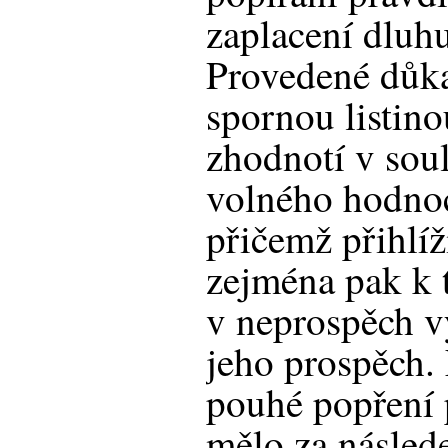
zaplacení dluhu
Provedené důka
spornou listino
zhodnotí v sou
volného hodno
přičemž přihlíž
zejména pak k t
v neprospěch v
jeho prospěch. 
pouhé popření 
mělo za násled