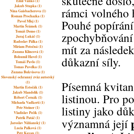
skutečně došlo
Emil Vaňko (1)
Jakub Stupka (1)
rámci volného 
Nina Gaisbacherova (1)
Roman Prochazka (1)
Pouhé popírání
Pavol Mlej (1)
Martin Šrámek (1)
Tomáš Demo (1)
zpochybňování
Juraj Lukáč (1)
Radoslav Pálka (1)
mít za následek
Miriam Potočná (1)
Zuzana Klincová (1)
Bohumil Havel (1)
důkazní síly.
Tomáš Pavlo (1)
Tomas Pavelka (1)
Zuzana Bukvisova (1)
Slovenský ochranný zväz autorský
Písemná kvita
(1)
Martin Estočák (1)
Jakub Mandelík (1)
listinou. Pro 
Róbert Černák (1)
Michaela Vadkerti (1)
listiny jako dů
Petr Steiner (1)
Vladislav Pečík (1)
Patrik Patáč (1)
významná její
Jaroslav Nižňanský (1)
Lucia Palková (1)
Petr Kavan (1)