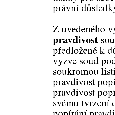
právní důsledk
Z uvedeného vyp
pravdivost
sou
předložené k d
vyzve soud pod
soukromou listi
pravdivost popí
pravdivost popí
svému tvrzení d
popírání pravdi