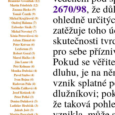
Branislav Gvozdiak (12)
2670/98
, že d
Martin Friedrich (12)
Zuzana Hecko (9)
Tomáš Čentík (9)
ohledně určitýc
Michal Krajčírovič (9)
Ondrej Halama (7)
zatěžuje toho ú
Ľuboslav Sisák (7)
Michal Novotný (7)
Xénia Petrovičová (6)
skutečnosti tvr
Adam Zlámal (6)
Peter Kotvan (6)
pro sebe přízni
Lexforum (5)
Robert Goral (5)
Pokud se věřit
Maroš Hačko (4)
Ján Lazur (4)
Petr Kolman (4)
dluhu, je na n
Monika Dubská (4)
Pavol Szabo (4)
vznik splatné 
Ivan Bojna (4)
Radovan Pala (4)
Natália Ľalíková (4)
dlužníkovi; po
Josef Kotásek (4)
Peter Pethő (3)
že taková pohl
Denisa Dulaková (3)
Ladislav Hrabčák (3)
vznikla, může s
Jakub Jošt (3)
Marián Porvažník (3)