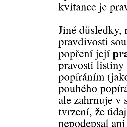
kvitance je pra
Jiné důsledky, 
pravdivosti sou
pra
popření její
pravosti listin
popíráním (jak
pouhého popírán
ale zahrnuje v 
tvrzení, že údaj
nepodepsal ani 