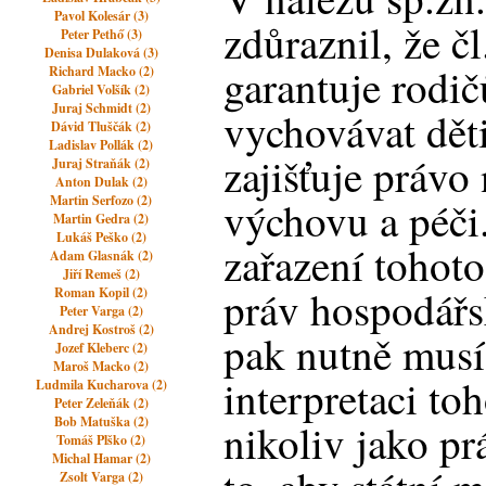
Pavol Kolesár (3)
zdůraznil, že čl
Peter Pethő (3)
Denisa Dulaková (3)
garantuje rodi
Richard Macko (2)
Gabriel Volšík (2)
Juraj Schmidt (2)
vychovávat dět
Dávid Tluščák (2)
Ladislav Pollák (2)
zajišťuje právo
Juraj Straňák (2)
Anton Dulak (2)
Martin Serfozo (2)
výchovu a péči
Martin Gedra (2)
Lukáš Peško (2)
zařazení tohoto
Adam Glasnák (2)
Jiří Remeš (2)
práv hospodářs
Roman Kopil (2)
Peter Varga (2)
Andrej Kostroš (2)
pak nutně musí
Jozef Kleberc (2)
Maroš Macko (2)
interpretaci toh
Ludmila Kucharova (2)
Peter Zeleňák (2)
Bob Matuška (2)
nikoliv jako pr
Tomáš Plško (2)
Michal Hamar (2)
Zsolt Varga (2)