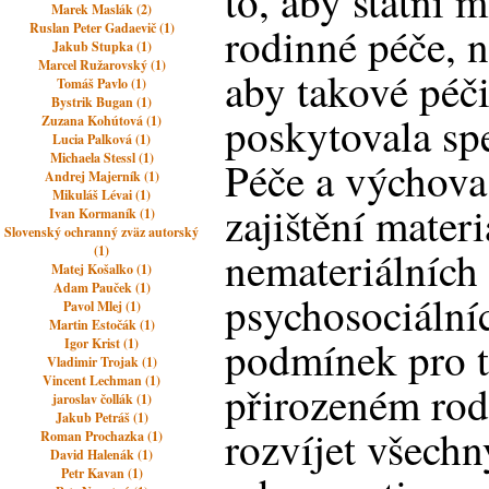
to, aby státní 
Marek Maslák (2)
rodinné péče, n
Ruslan Peter Gadaevič (1)
Jakub Stupka (1)
Marcel Ružarovský (1)
aby takové péči
Tomáš Pavlo (1)
Bystrik Bugan (1)
poskytovala sp
Zuzana Kohútová (1)
Lucia Palková (1)
Michaela Stessl (1)
Péče a výchova
Andrej Majerník (1)
Mikuláš Lévai (1)
zajištění materi
Ivan Kormaník (1)
Slovenský ochranný zväz autorský
(1)
nemateriálních 
Matej Košalko (1)
Adam Pauček (1)
psychosociálníc
Pavol Mlej (1)
Martin Estočák (1)
podmínek pro t
Igor Krist (1)
Vladimir Trojak (1)
Vincent Lechman (1)
přirozeném rod
jaroslav čollák (1)
Jakub Petráš (1)
rozvíjet všechn
Roman Prochazka (1)
David Halenák (1)
Petr Kavan (1)