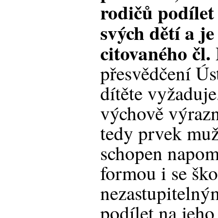
rodičů podílet
svých dětí a j
citovaného čl. 
přesvědčení Ús
dítěte vyžaduje
výchově výrazně
tedy prvek muž
schopen napomá
formou i se ško
nezastupiteln
podílet na jeho