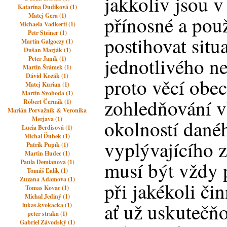
jakkoliv jsou 
Katarína Dudíková (1)
Matej Gera (1)
přínosné a pou
Michaela Vadkerti (1)
Petr Steiner (1)
postihovat situ
Martin Galgoczy (1)
Dušan Marják (1)
jednotlivého nez
Peter Janík (1)
Martin Šrámek (1)
Dávid Kozák (1)
proto věcí obe
Matej Kurian (1)
Martin Svoboda (1)
zohledňování v
Róbert Černák (1)
Marián Porvažník & Veronika
Merjava (1)
okolností dané
Lucia Berdisová (1)
Michal Ďubek (1)
vyplývajícího z
Patrik Pupík (1)
Martin Hudec (1)
musí být vždy 
Paula Demianova (1)
Tomáš Ľalík (1)
Zuzana Adamova (1)
při jakékoli čin
Tomas Kovac (1)
Michal Jediný (1)
ať už uskutečň
lukas.kvokacka (1)
peter straka (1)
Gabriel Závodský (1)