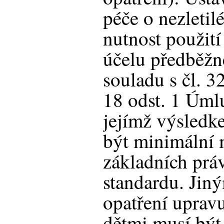
péče o nezletil
nutnost použití
účelu předběžn
souladu s čl. 32
18 odst. 1 Úmlu
jejímž výsled
být minimální 
základních práv
standardu. Jin
opatření upravu
dětmi musí být