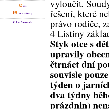
vyloučit. Soud
rss
řešení, které 
rss - názory
právo rodiče, z
O Lexforum.sk
4 Listiny zákla
Styk otce s dět
upravily obec
čtrnáct dní po
souvisle pouze
týden o jarníc
dva týdny běh
prázdnin) nen