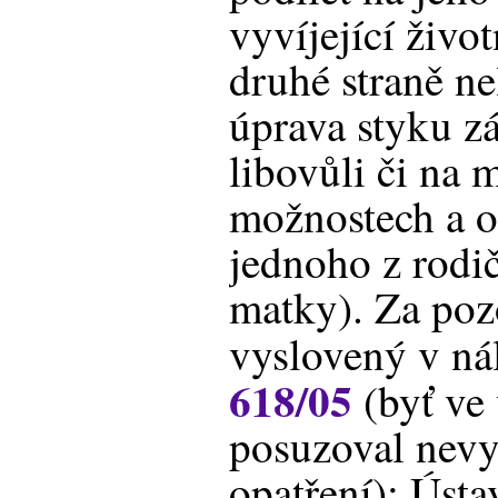
vyvíjející život
druhé straně ne
úprava styku z
libovůli či na
možnostech a o
jednoho z rodič
matky). Za pozo
vyslovený v ná
618/05
(byť ve 
posuzoval nev
opatření): Ústa