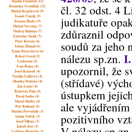
Martin Friedrich (12)
čl. 32 odst. 4 L
Branislav Gvozdiak (12)
Michal Krajčírovič (9)
Tomáš Čentík (9)
judikatuře opa
Zuzana Hecko (9)
Michal Novotný (7)
zdůraznil odpo
Ondrej Halama (7)
Ľuboslav Sisák (7)
Peter Kotvan (6)
soudů za jeho n
Adam Zlámal (6)
Xénia Petrovičová (6)
I
nálezu sp.zn.
Robert Goral (5)
Lexforum (5)
upozornil, že s
Ivan Bojna (4)
Josef Kotásek (4)
Natália Ľalíková (4)
(střídavé) výc
Monika Dubská (4)
Ján Lazur (4)
ústupkem jejich
Radovan Pala (4)
Pavol Szabo (4)
Maroš Hačko (4)
ale vyjádřením 
Petr Kolman (4)
Marián Porvažník (3)
pozitivního vzt
Adam Valček (3)
Josef Šilhán (3)
Jakub Jošt (3)
V nálezu sp.zn
Ladislav Hrabčák (3)