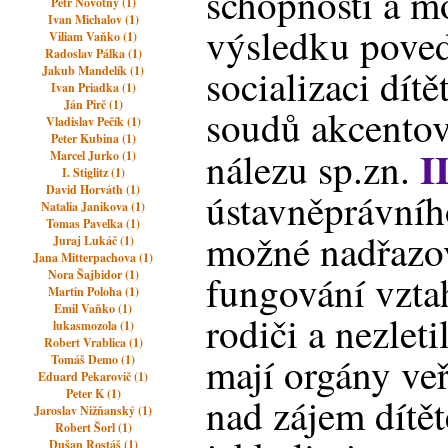
schopnosti a mo
Petr Novotný (1)
Ivan Michalov (1)
výsledku poved
Viliam Vaňko (1)
Radoslav Pálka (1)
socializaci dít
Jakub Mandelík (1)
Ivan Priadka (1)
Ján Pirč (1)
soudů akcentov
Vladislav Pečík (1)
Peter Kubina (1)
I
nálezu sp.zn.
Marcel Jurko (1)
I. Stiglitz (1)
David Horváth (1)
ústavněprávníh
Natalia Janikova (1)
Tomas Pavelka (1)
možné nadřazo
Juraj Lukáč (1)
Jana Mitterpachova (1)
Nora Šajbidor (1)
fungování vzt
Martin Poloha (1)
Emil Vaňko (1)
rodiči a nezlet
lukasmozola (1)
Robert Vrablica (1)
mají orgány veř
Tomáš Demo (1)
Eduard Pekarovič (1)
Peter K (1)
nad zájem dítět
Jaroslav Nižňanský (1)
Robert Šorl (1)
Dušan Rostáš (1)