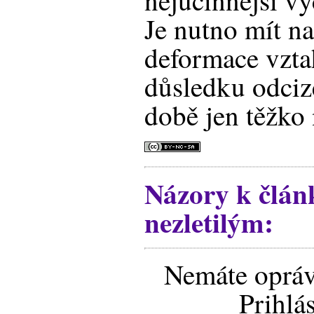
nejúčinnější v
Je nutno mít na 
deformace vzta
důsledku odcize
době jen těžko 
Názory k člán
nezletilým:
Nemáte opráv
Prihlá