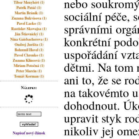
nebo soukromý
Tibor Menyhért (1)
Patrik Patáč (1)
sociální péče,
Martin Bránik (1)
Zuzana Bukvisova (1)
Pavel Lacko (1)
správními orgá
Rastislav Skovajsa (1)
Ján Štiavnický (1)
konkrétní podo
Nina Gaisbacherova (1)
Ondrej Jurišta (1)
uspořádání vzt
Bohumil Havel (1)
Pavol Chrenko (1)
Zuzana Klincová (1)
dětmi. Na tom 
Miriam Potočná (1)
Peter Marcin (1)
ani to, že se r
Tomáš Korman (1)
na takovémto u
Nálepky:
dohodnout. Úk
upravit styk ro
nikoliv jej ome
Napísať nový článok