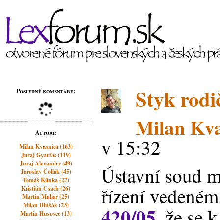
Styk rodi
Posledné komentáre:
Milan Kva
Autori:
v 15:32
Milan Kvasnica (163)
Juraj Gyarfas (119)
Juraj Alexander (49)
Ústavní soud m
Jaroslav Čollák (45)
Tomáš Klinka (27)
řízení vedeném
Kristián Csach (26)
Martin Maliar (25)
Milan Hlušák (23)
420/05
, že se 
Martin Husovec (13)