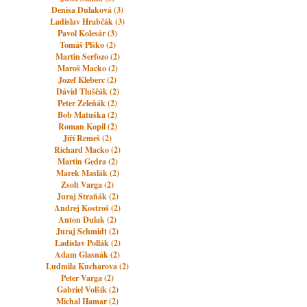
Denisa Dulaková (3)
Ladislav Hrabčák (3)
Pavol Kolesár (3)
Tomáš Plško (2)
Martin Serfozo (2)
Maroš Macko (2)
Jozef Kleberc (2)
Dávid Tluščák (2)
Peter Zeleňák (2)
Bob Matuška (2)
Roman Kopil (2)
Jiří Remeš (2)
Richard Macko (2)
Martin Gedra (2)
Marek Maslák (2)
Zsolt Varga (2)
Juraj Straňák (2)
Andrej Kostroš (2)
Anton Dulak (2)
Juraj Schmidt (2)
Ladislav Pollák (2)
Adam Glasnák (2)
Ludmila Kucharova (2)
Peter Varga (2)
Gabriel Volšík (2)
Michal Hamar (2)