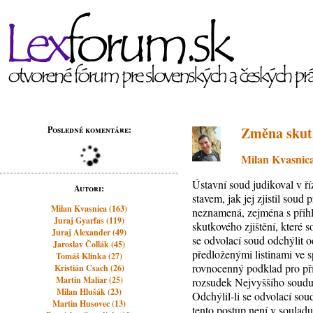
Změna skutk
Posledné komentáre:
Milan Kvasnic
Ústavní soud judikoval v ř
Autori:
stavem, jak jej zjistil sou
Milan Kvasnica (163)
neznamená, zejména s přihl
Juraj Gyarfas (119)
skutkového zjištění, které s
Juraj Alexander (49)
se odvolací soud odchýlit o
Jaroslav Čollák (45)
předloženými listinami ve s
Tomáš Klinka (27)
rovnocenný podklad pro pří
Kristián Csach (26)
Martin Maliar (25)
rozsudek Nejvyššího soudu
Milan Hlušák (23)
Odchýlil-li se odvolací so
Martin Husovec (13)
tento postup není v souladu