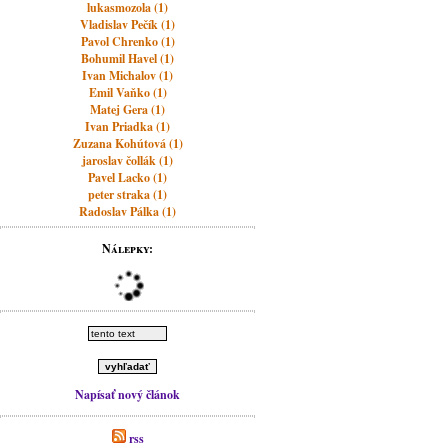
lukasmozola (1)
Vladislav Pečík (1)
Pavol Chrenko (1)
Bohumil Havel (1)
Ivan Michalov (1)
Emil Vaňko (1)
Matej Gera (1)
Ivan Priadka (1)
Zuzana Kohútová (1)
jaroslav čollák (1)
Pavel Lacko (1)
peter straka (1)
Radoslav Pálka (1)
Nálepky:
Napísať nový článok
rss