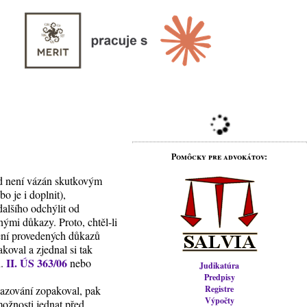
Pomôcky pre advokátov:
oud není vázán skutkovým
o je i doplnit),
dalšího odchýlit od
nými důkazy. Proto, chtěl-li
ízení provedených důkazů
koval a zjednal si tak
II. ÚS 363/06
n.
nebo
Judikatúra
Predpisy
kazování zopakoval, pak
Registre
Výpočty
možnosti jednat před