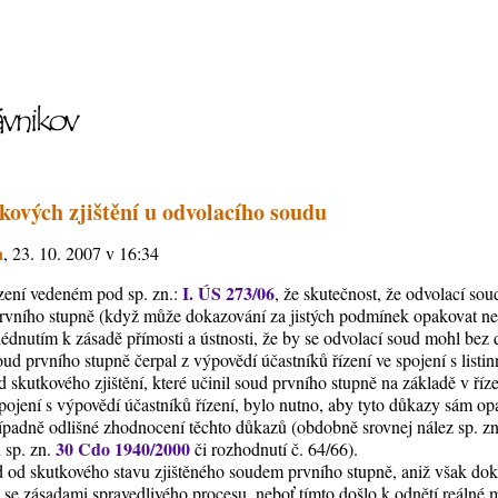
ových zjištění u odvolacího soudu
a
, 23. 10. 2007 v 16:34
I. ÚS 273/06
ízení vedeném pod sp. zn.:
, že skutečnost, že odvolací s
d prvního stupně (když může dokazování za jistých podmínek opakovat neb
édnutím k zásadě přímosti a ústnosti, že by se odvolací soud mohl bez 
oud prvního stupně čerpal z výpovědí účastníků řízení ve spojení s listin
d skutkového zjištění, které učinil soud prvního stupně na základě v ř
pojení s výpovědí účastníků řízení, bylo nutno, aby tyto důkazy sám opa
padně odlišné zhodnocení těchto důkazů (obdobně srovnej nález sp. z
30 Cdo 1940/2000
 sp. zn.
či rozhodnutí č. 64/66).
ud od skutkového stavu zjištěného soudem prvního stupně, aniž však do
 se zásadami spravedlivého procesu, neboť tímto došlo k odnětí reálné 