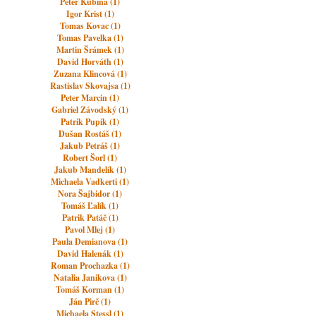
Peter Kubina (1)
Igor Krist (1)
Tomas Kovac (1)
Tomas Pavelka (1)
Martin Šrámek (1)
David Horváth (1)
Zuzana Klincová (1)
Rastislav Skovajsa (1)
Peter Marcin (1)
Gabriel Závodský (1)
Patrik Pupík (1)
Dušan Rostáš (1)
Jakub Petráš (1)
Robert Šorl (1)
Jakub Mandelík (1)
Michaela Vadkerti (1)
Nora Šajbidor (1)
Tomáš Ľalík (1)
Patrik Patáč (1)
Pavol Mlej (1)
Paula Demianova (1)
David Halenák (1)
Roman Prochazka (1)
Natalia Janikova (1)
Tomáš Korman (1)
Ján Pirč (1)
Michaela Stessl (1)