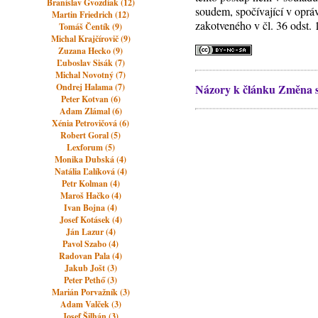
Branislav Gvozdiak (12)
soudem, spočívající v oprá
Martin Friedrich (12)
zakotveného v čl. 36 odst. 1
Tomáš Čentík (9)
Michal Krajčírovič (9)
Zuzana Hecko (9)
Ľuboslav Sisák (7)
Michal Novotný (7)
Ondrej Halama (7)
Názory k článku Změna sk
Peter Kotvan (6)
Adam Zlámal (6)
Xénia Petrovičová (6)
Robert Goral (5)
Lexforum (5)
Monika Dubská (4)
Natália Ľalíková (4)
Petr Kolman (4)
Maroš Hačko (4)
Ivan Bojna (4)
Josef Kotásek (4)
Ján Lazur (4)
Pavol Szabo (4)
Radovan Pala (4)
Jakub Jošt (3)
Peter Pethő (3)
Marián Porvažník (3)
Adam Valček (3)
Josef Šilhán (3)