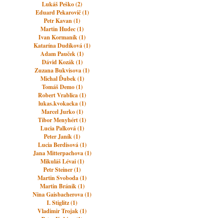
Lukáš Peško (2)
Eduard Pekarovič (1)
Petr Kavan (1)
Martin Hudec (1)
Ivan Kormaník (1)
Katarína Dudíková (1)
Adam Pauček (1)
Dávid Kozák (1)
Zuzana Bukvisova (1)
Michal Ďubek (1)
Tomáš Demo (1)
Robert Vrablica (1)
lukas.kvokacka (1)
Marcel Jurko (1)
Tibor Menyhért (1)
Lucia Palková (1)
Peter Janík (1)
Lucia Berdisová (1)
Jana Mitterpachova (1)
Mikuláš Lévai (1)
Petr Steiner (1)
Martin Svoboda (1)
Martin Bránik (1)
Nina Gaisbacherova (1)
I. Stiglitz (1)
Vladimir Trojak (1)