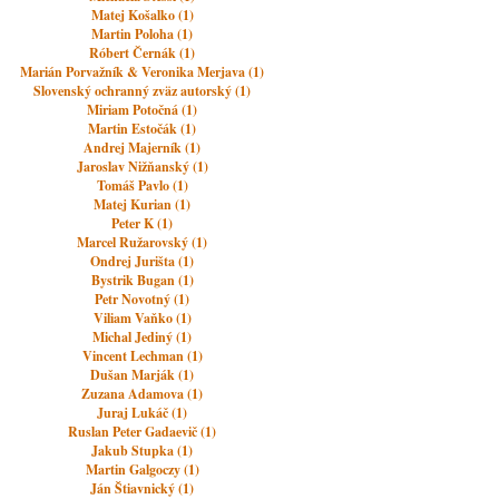
Matej Košalko (1)
Martin Poloha (1)
Róbert Černák (1)
Marián Porvažník & Veronika Merjava (1)
Slovenský ochranný zväz autorský (1)
Miriam Potočná (1)
Martin Estočák (1)
Andrej Majerník (1)
Jaroslav Nižňanský (1)
Tomáš Pavlo (1)
Matej Kurian (1)
Peter K (1)
Marcel Ružarovský (1)
Ondrej Jurišta (1)
Bystrik Bugan (1)
Petr Novotný (1)
Viliam Vaňko (1)
Michal Jediný (1)
Vincent Lechman (1)
Dušan Marják (1)
Zuzana Adamova (1)
Juraj Lukáč (1)
Ruslan Peter Gadaevič (1)
Jakub Stupka (1)
Martin Galgoczy (1)
Ján Štiavnický (1)