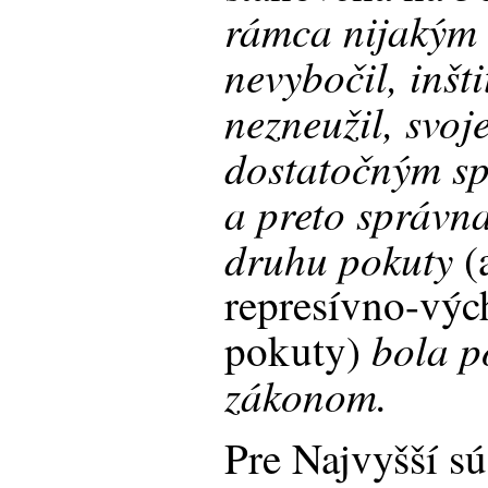
rámca nijakým
nevybočil, inšt
nezneužil, svoj
dostatočným s
a preto správn
druhu pokuty
(
represívno-výc
bola po
pokuty)
zákonom.
Pre Najvyšší sú