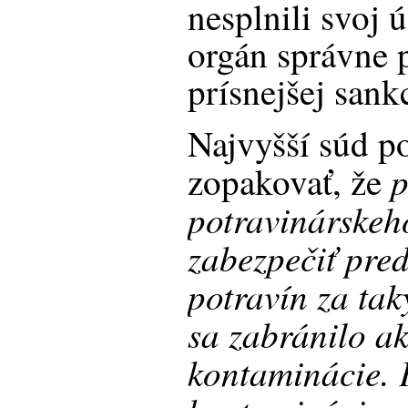
nesplnili svoj 
orgán správne p
prísnejšej sank
Najvyšší súd p
p
zopakovať, že
potravinárskeh
zabezpečiť pre
potravín za ta
sa zabránilo a
kontaminácie.