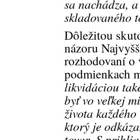
sa nachádza, 
skladovaného t
Dôležitou skut
názoru Najvyšš
rozhodovaní o 
podmienkach ma
likvidáciou tak
byť vo veľkej m
života každého
ktorý je odkáza
tovar
S prihli
.