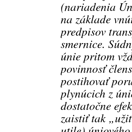
(nariadenia Ún
na základe vnú
predpisov tran
smernice. Súdn
únie pritom vž
povinnosť člens
postihovať por
plynúcich z ún
dostatočne efe
zaistiť tak „uži
utile) úniovéh