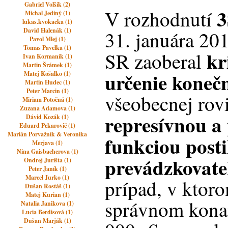
Gabriel Volšík (2)
3
V rozhodnutí
Michal Jediný (1)
lukas.kvokacka (1)
David Halenák (1)
31. januára 20
Pavol Mlej (1)
Tomas Pavelka (1)
kr
SR zaoberal
Ivan Kormaník (1)
Martin Šrámek (1)
určenie koneč
Matej Košalko (1)
Martin Hudec (1)
Peter Marcin (1)
všeobecnej rovi
Miriam Potočná (1)
Zuzana Adamova (1)
represívnou a
Dávid Kozák (1)
Eduard Pekarovič (1)
Marián Porvažník & Veronika
funkciou post
Merjava (1)
Nina Gaisbacherova (1)
prevádzkovate
Ondrej Jurišta (1)
Peter Janík (1)
Marcel Jurko (1)
prípad, v ktor
Dušan Rostáš (1)
Matej Kurian (1)
správnom kona
Natalia Janikova (1)
Lucia Berdisová (1)
Dušan Marják (1)