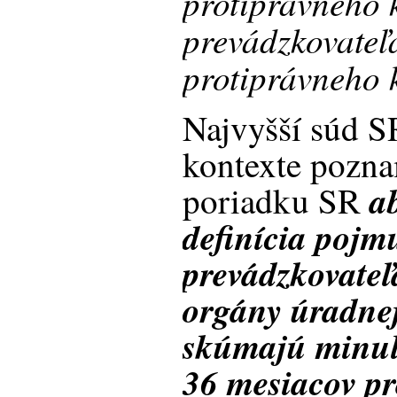
protiprávneho 
prevádzkovateľ
protiprávneho 
Najvyšší súd S
kontexte pozna
a
poriadku SR
definícia pojm
prevádzkovateľ
orgány úradnej
skúmajú minulo
36 mesiacov p