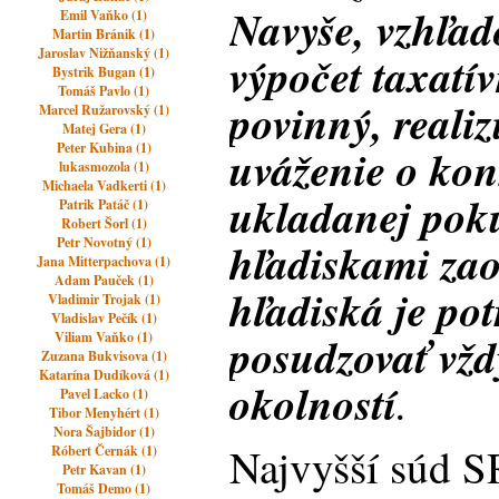
Navyše, vzhľad
Emil Vaňko (1)
Martin Bránik (1)
Jaroslav Nižňanský (1)
výpočet taxatív
Bystrik Bugan (1)
Tomáš Pavlo (1)
povinný, reali
Marcel Ružarovský (1)
Matej Gera (1)
Peter Kubina (1)
uváženie o kon
lukasmozola (1)
Michaela Vadkerti (1)
ukladanej poku
Patrik Patáč (1)
Robert Šorl (1)
Petr Novotný (1)
hľadiskami zao
Jana Mitterpachova (1)
Adam Pauček (1)
hľadiská je po
Vladimir Trojak (1)
Vladislav Pečík (1)
posudzovať vžd
Viliam Vaňko (1)
Zuzana Bukvisova (1)
Katarína Dudíková (1)
okolností
.
Pavel Lacko (1)
Tibor Menyhért (1)
Nora Šajbidor (1)
Najvyšší súd S
Róbert Černák (1)
Petr Kavan (1)
Tomáš Demo (1)