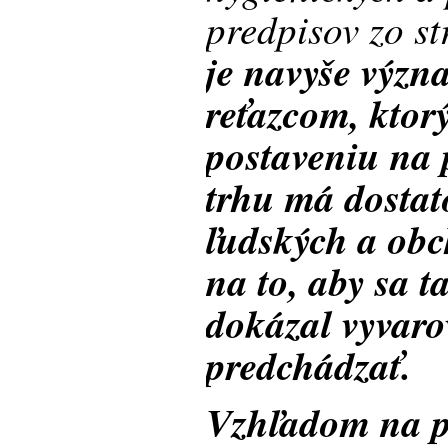
predpisov zo s
je navyše vý
reťazcom, ktor
postaveniu na
trhu má dostat
ľudských a ob
na to, aby sa 
dokázal vyvarov
predchádzať.
Vzhľadom na p