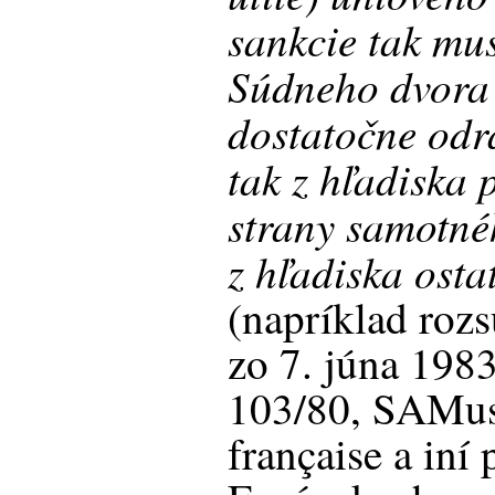
sankcie tak mu
Súdneho dvora 
dostatočne odr
tak z hľadiska 
strany samotnéh
z hľadiska osta
(napríklad roz
zo 7. júna 198
103/80, SAMus
française a iní