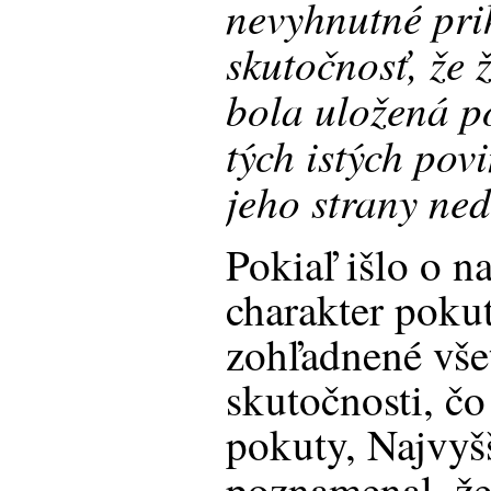
nevyhnutné prih
skutočnosť, že 
bola uložená p
tých istých pov
jeho strany ne
Pokiaľ išlo o n
charakter pokut
zohľadnené vše
skutočnosti, čo
pokuty, Najvyš
poznamenal, ž