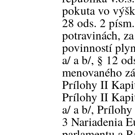
pokuta vo výšk
28 ods. 2 písm.
potravinách, za
povinností ply
a/ a b/, § 12 od
menovaného zá
Prílohy II Kapi
Prílohy II Kapi
a/ a b/, Príloh
3 Nariadenia 
parlamentu a R