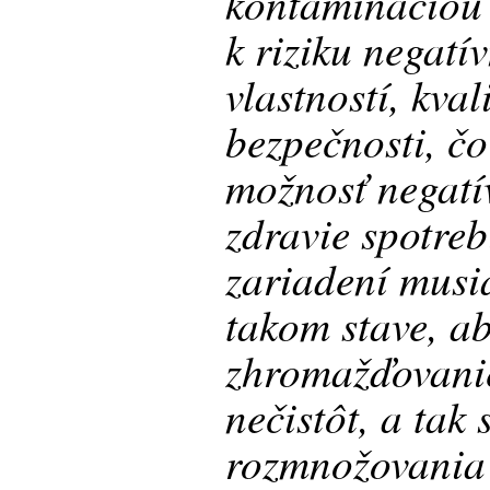
kontamináciou
k riziku negatí
vlastností, kval
bezpečnosti, čo
možnosť negatí
zdravie spotreb
zariadení musi
takom stave, a
zhromažďovanie
nečistôt, a tak
rozmnožovania