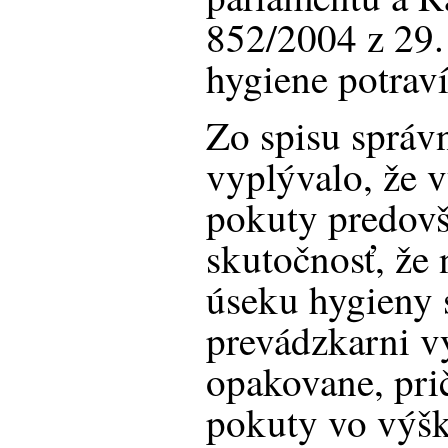
852/2004 z 29.
hygiene potraví
Zo spisu správ
vyplývalo, že 
pokuty predovš
skutočnosť, že 
úseku hygieny sa
prevádzkarni v
opakovane, pri
pokuty vo výšk