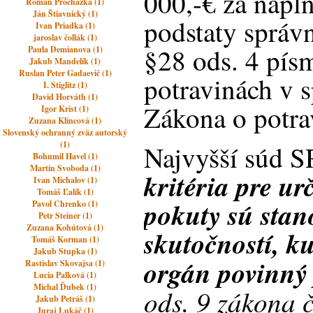
000,-€ za napl
Roman Prochazka (1)
Ján Štiavnický (1)
podstaty správ
Ivan Priadka (1)
jaroslav čollák (1)
§28 ods. 4 pís
Paula Demianova (1)
Jakub Mandelík (1)
Ruslan Peter Gadaevič (1)
potravinách v s
I. Stiglitz (1)
David Horváth (1)
Zákona o potra
Igor Krist (1)
Zuzana Klincová (1)
Slovenský ochranný zväz autorský
(1)
Najvyšší súd S
Bohumil Havel (1)
Martin Svoboda (1)
k
ritéria pre u
Ivan Michalov (1)
Tomáš Ľalík (1)
pokuty sú sta
Pavol Chrenko (1)
Petr Steiner (1)
Zuzana Kohútová (1)
skutočností, k
Tomáš Korman (1)
Jakub Stupka (1)
orgán povinný 
Rastislav Skovajsa (1)
Lucia Palková (1)
Michal Ďubek (1)
ods. 9 zákona 
Jakub Petráš (1)
Juraj Lukáč (1)