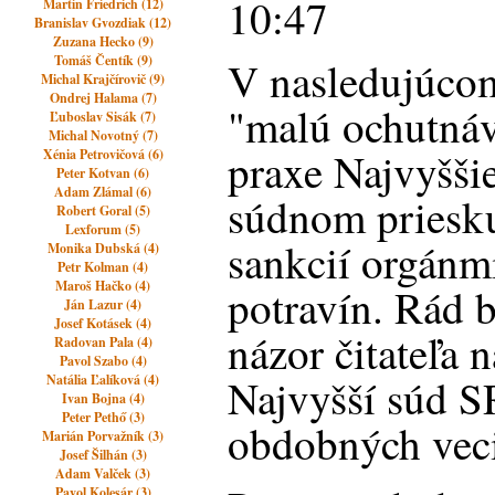
10:47
Martin Friedrich (12)
Branislav Gvozdiak (12)
Zuzana Hecko (9)
Tomáš Čentík (9)
V nasledujúco
Michal Krajčírovič (9)
Ondrej Halama (7)
"malú ochutná
Ľuboslav Sisák (7)
Michal Novotný (7)
praxe Najvyšši
Xénia Petrovičová (6)
Peter Kotvan (6)
Adam Zlámal (6)
súdnom priesk
Robert Goral (5)
Lexforum (5)
sankcií orgánm
Monika Dubská (4)
Petr Kolman (4)
Maroš Hačko (4)
potravín. Rád b
Ján Lazur (4)
Josef Kotásek (4)
názor čitateľa 
Radovan Pala (4)
Pavol Szabo (4)
Najvyšší súd S
Natália Ľalíková (4)
Ivan Bojna (4)
Peter Pethő (3)
obdobných vec
Marián Porvažník (3)
Josef Šilhán (3)
Adam Valček (3)
Pavol Kolesár (3)