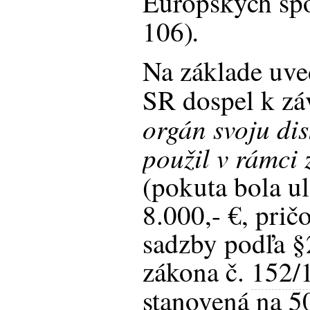
Európskych spo
.
106)
Na základe uve
SR dospel k zá
orgán svoju di
použil v rámci
(pokuta bola u
8.000,- €, pri
sadzby podľa §2
zákona č.
152/
stanovená na 5