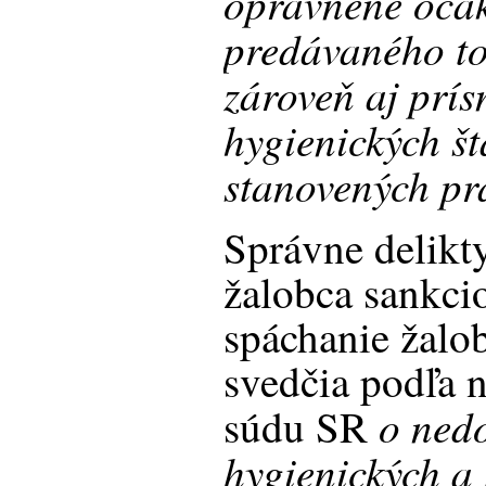
oprávnene očak
predávaného to
zároveň aj prí
hygienických š
stanovených p
Správne delikty
žalobca sankci
spáchanie žalob
svedčia podľa 
o ned
súdu SR
hygienických a