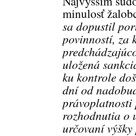
Najvyšším sú
minulosť žalobc
sa dopustil por
povinností, za 
predchádzajúc
uložená sankci
ku kontrole doš
dní od nadobu
právoplatnosti
rozhodnutia o u
určovaní výšky