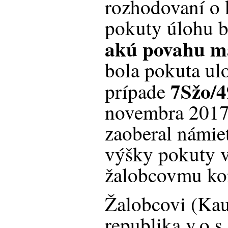
rozhodovaní o 
pokuty úlohu b
akú povahu m
bola pokuta ul
7Sžo/4
prípade
novembra 2017
zaoberal námie
výšky pokuty v
žalobcovmu ko
Žalobcovi (Kau
republika v.o.s