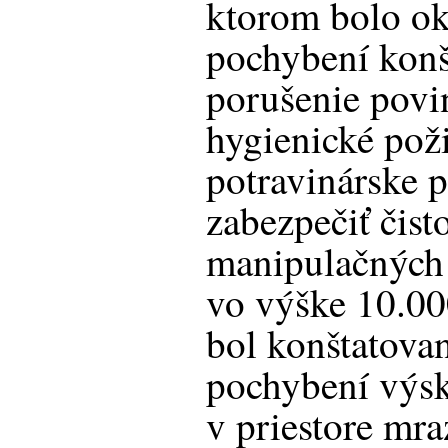
ktorom bolo o
pochybení konš
porušenie povi
hygienické pož
potravinárske p
zabezpečiť čist
manipulačných 
vo výške 10.00
bol konštatova
pochybení výsk
v priestore mr