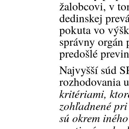
žalobcovi, v t
dedinskej prev
pokuta vo výšk
správny orgán p
predošlé previ
Najvyšší súd S
rozhodovania u
kritériami, kto
zohľadnené pri 
sú okrem iného 