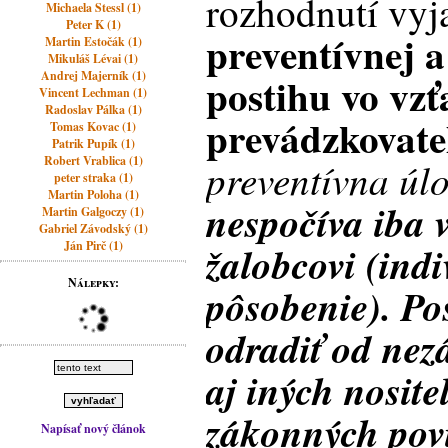
rozhodnutí vyja
Michaela Stessl (1)
Peter K (1)
preventívnej a
Martin Estočák (1)
Mikuláš Lévai (1)
Andrej Majerník (1)
postihu vo vz
Vincent Lechman (1)
Radoslav Pálka (1)
prevádzkovate
Tomas Kovac (1)
Patrik Pupík (1)
Robert Vrablica (1)
preventívna úl
peter straka (1)
Martin Poloha (1)
nespočíva iba 
Martin Galgoczy (1)
Gabriel Závodský (1)
Ján Pirč (1)
žalobcovi (ind
Nálepky:
pôsobenie). Po
odradiť od ne
aj iných nosit
zákonných povi
Napísať nový článok