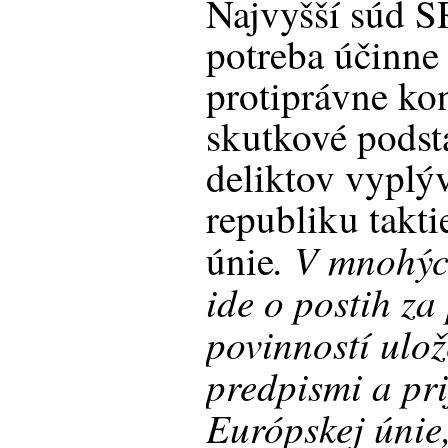
Najvyšší súd SR
potreba účinne
protiprávne ko
skutkové podst
deliktov vyplý
republiku takti
. V mnohýc
únie
ide o postih za
povinností ulo
predpismi a pr
Európskej únie