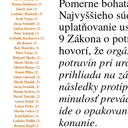
Pomerne bohatá
Denisa Dulaková (3)
Jakub Jošt (3)
Najvyššieho sú
Ladislav Hrabčák (3)
Zsolt Varga (2)
uplatňovanie u
Juraj Schmidt (2)
Andrej Kostroš (2)
9 Zákona o pot
Peter Zeleňák (2)
Ludmila Kucharova (2)
Jiří Remeš (2)
orgá
hovorí, že
Bob Matuška (2)
Peter Varga (2)
potravín
pri ur
Richard Macko (2)
Maroš Macko (2)
Michal Hamar (2)
prihliada na zá
Tomáš Plško (2)
Adam Glasnák (2)
následky proti
Marek Maslák (2)
Juraj Straňák (2)
Martin Serfozo (2)
minulosť prevád
Dávid Tluščák (2)
Anton Dulak (2)
ide o opakovan
Lukáš Peško (2)
Martin Gedra (2)
Jozef Kleberc (2)
konanie
.
Ladislav Pollák (2)
Roman Kopil (2)