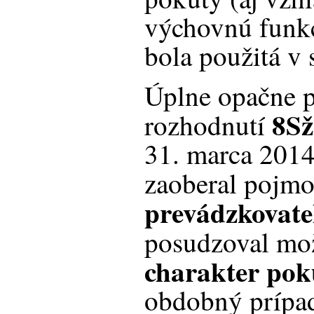
výchovnú funkc
bola použitá v
Úplne opačne p
8Sž
rozhodnutí
31. marca 2014
zaoberal poj
prevádzkovate
posudzoval m
charakter pok
obdobný prípad