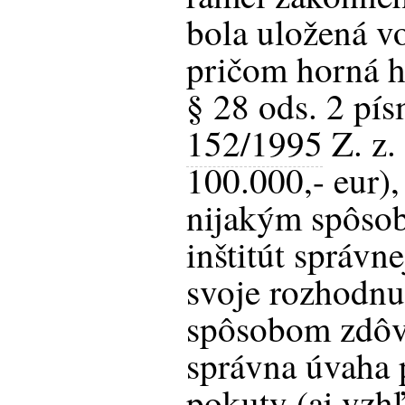
bola uložená vo
pričom horná h
§ 28 ods. 2 pís
152/1995
Z. z.
100.000,- eur),
nijakým spôso
inštitút správn
svoje rozhodnu
spôsobom zdôvo
správna úvaha 
pokuty (aj vzh