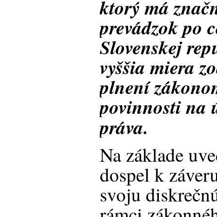
ktorý má znač
prevádzok po 
Slovenskej rep
vyššia miera z
plnení zákono
povinnosti na 
práva.
Na základe uve
dospel k záver
svoju diskrečn
rámci zákonné