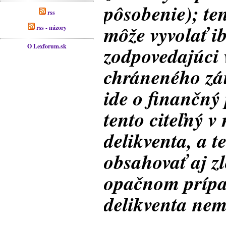
pôsobenie); te
rss
môže vyvolať i
rss - názory
O Lexforum.sk
zodpovedajúci
chráneného zá
ide o finančný 
tento citeľný v
delikventa, a t
obsahovať aj z
opačnom prípad
delikventa nem