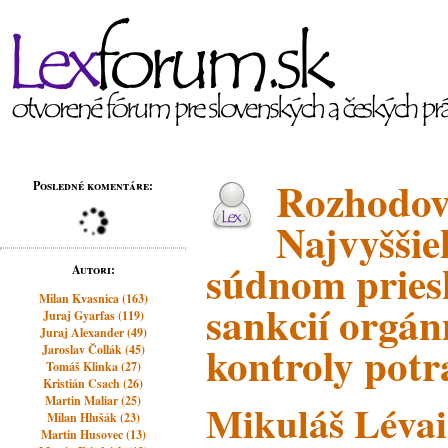
Rozhodov
Posledné komentáre:
Najvyššie
súdnom pries
Autori:
Milan Kvasnica (163)
sankcií orgá
Juraj Gyarfas (119)
Juraj Alexander (49)
kontroly potr
Jaroslav Čollák (45)
Tomáš Klinka (27)
Kristián Csach (26)
Martin Maliar (25)
Mikuláš Lévai
Milan Hlušák (23)
Martin Husovec (13)