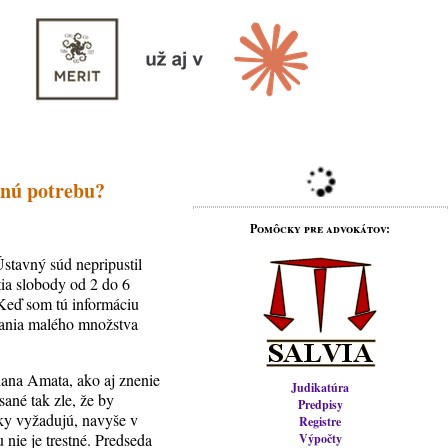
tnú potrebu?
Pomôcky pre advokátov:
Ústavný súd nepripustil
tia slobody od 2 do 6
 Keď som tú informáciu
ovania malého množstva
liana Amata, ako aj znenie
Judikatúra
ané tak zle, že by
Predpisy
zky vyžadujú, navyše v
Registre
nie je trestné. Predseda
Výpočty