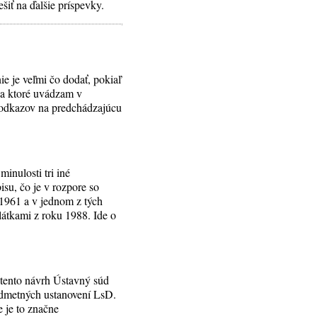
iť na ďalšie príspevky.
e je veľmi čo dodať, pokiaľ
v a ktoré uvádzam v
a odkazov na predchádzajúcu
inulosti tri iné
isu, čo je v rozpore so
1961 a v jednom z tých
tkami z roku 1988. Ide o
 tento návrh Ústavný súd
edmetných ustanovení LsD.
e je to značne