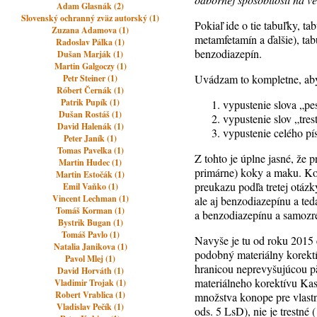
Adam Glasnák (2)
Slovenský ochranný zväz autorský (1)
Pokiaľ ide o tie tabuľky, ta
Zuzana Adamova (1)
metamfetamín a ďalšie), tabu
Radoslav Pálka (1)
benzodiazepín.
Dušan Marják (1)
Martin Galgoczy (1)
Uvádzam to kompletne, aby s
Petr Steiner (1)
Róbert Černák (1)
Patrik Pupík (1)
vypustenie slova „pes
Dušan Rostáš (1)
vypustenie slov „tres
David Halenák (1)
vypustenie celého pís
Peter Janík (1)
Tomas Pavelka (1)
Z tohto je úplne jasné, že p
Martin Hudec (1)
primárne) koky a maku. Kon
Martin Estočák (1)
preukazu podľa tretej otázk
Emil Vaňko (1)
Vincent Lechman (1)
ale aj benzodiazepínu a ted
Tomáš Korman (1)
a benzodiazepínu a samozr
Bystrik Bugan (1)
Tomáš Pavlo (1)
Navyše je tu od roku 2015 e
Natalia Janikova (1)
podobný materiálny korektí
Pavol Mlej (1)
hranicou neprevyšujúcou päť
David Horváth (1)
materiálneho korektívu Kas
Vladimir Trojak (1)
Robert Vrablica (1)
množstva konope pre vlastnú
Vladislav Pečík (1)
ods. 5 LsD), nie je trestn