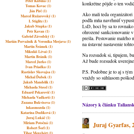
Peter Kubina (1)
konkrétne pôjde o ten vodi
Tomas Kovac (1)
Ján Pirč (1)
Ako mali teda organizátori
Marcel Ružarovský (1)
podľa mňa navrhnúť vypuste
I. Stiglitz (1)
LsD, hoci by sa to rovnako
Jakub Stupka (1)
Petr Kavan (1)
ohrozené sankcionovanie v 
Gabriel Závodský (1)
prešla. Pestovanie malého 
Marián Porvažník & Veronika Merjava (1)
na ústavné nastavenie tohto
Martin Šrámek (1)
Mikuláš Lévai (1)
Na rozsudok si, tipujem, bu
Martin Bránik (1)
Až bude rozsudok uverejne
Marcel Jurko (1)
Ivan Priadka (1)
P.S. Podobne je to aj s tým
Rastislav Skovajsa (1)
Michal Ďubek (1)
vraždy so súhlasom poškod
Jakub Mandelík (1)
Michaela Stessl (1)
Eduard Pekarovič (1)
Michaela Vadkerti (1)
Zuzana Bukvisova (1)
Názory k článku Taliansk
lukasmozola (1)
Katarína Dudíková (1)
Juraj Lukáč (1)
Miriam Potočná (1)
Juraj Gyarfas, 2
Robert Šorl (1)
Tibor Menyhért (1)