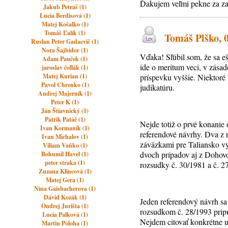
Ďakujem veľmi pekne za zau
Jakub Petráš (1)
Lucia Berdisová (1)
Matej Košalko (1)
Tomáš Ľalík (1)
Tomáš Plško, 0
Ruslan Peter Gadaevič (1)
Nora Šajbidor (1)
Vďaka! Sľúbil som, že sa eš
Adam Pauček (1)
ide o meritum veci, v zása
jaroslav čollák (1)
Matej Kurian (1)
príspevku vyššie. Niektoré
Pavol Chrenko (1)
judikatúru.
Andrej Majerník (1)
Peter K (1)
Ján Štiavnický (1)
Patrik Patáč (1)
Nejde totiž o prvé konanie 
Ivan Kormaník (1)
referendové návrhy. Dva z n
Ivan Michalov (1)
záväzkami pre Taliansko v
Viliam Vaňko (1)
dvoch prípadov aj z Dohov
Bohumil Havel (1)
peter straka (1)
rozsudky č. 30/1981 a č. 27/
Zuzana Klincová (1)
Matej Gera (1)
Nina Gaisbacherova (1)
Dávid Kozák (1)
Jeden referendový návrh sa
Ondrej Jurišta (1)
rozsudkom č. 28/1993 pripu
Lucia Palková (1)
Nejdem citovať konkrétne us
Martin Poloha (1)