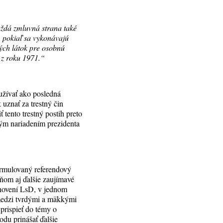
aždá zmluvná strana také
, pokiaľ sa vykonávajú
ých látok pre osobnú
 z roku 1971.“
oužívať ako posledná
uznať za trestný čin
tento trestný postih preto
dným nariadením prezidenta
ormulovaný referendový
ňom aj ďalšie zaujímavé
tanovení LsD, v jednom
 medzi tvrdými a mäkkými
 prispieť do témy o
du prinášať ďalšie