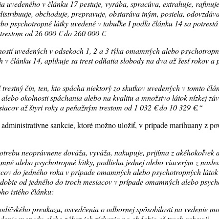
ia uvedeného v článku 17 pestuje, vyrába, spracúva, extrahuje, rafinu
distribuuje, obchoduje, prepravuje, obstaráva iným, posiela, odovzdá
o psychotropné látky uvedené v tabuľke I podľa článku 14 sa potrestá
trestom od 26 000 € do 260 000 €.
čností uvedených v odsekoch 1, 2 a 3 týka omamných alebo psychotrop
 v článku 14, aplikuje sa trest odňatia slobody na dva až šesť rokov a 
í trestný čin, ten, kto spácha niektorý zo skutkov uvedených v tomto čl
 alebo okolnosti spáchania alebo na kvalitu a množstvo látok nízkej záv
siacov až štyri roky a peňažným trestom od 1 032 € do 10 329 €.“
 administratívne sankcie, ktoré možno uložiť, v prípade marihuany z po
potrebu neoprávnene dováža, vyváža, nakupuje, prijíma z akéhokoľvek
é alebo psychotropné látky, podlieha jednej alebo viacerým z nasled
cov do jedného roka v prípade omamných alebo psychotropných látok 
obdobie od jedného do troch mesiacov v prípade omamných alebo psych
oho istého článku:
 vodičského preukazu, osvedčenia o odbornej spôsobilosti na vedenie m
edenie mopedu alebo zákaz ich získania na obdobie až troch rokov;“