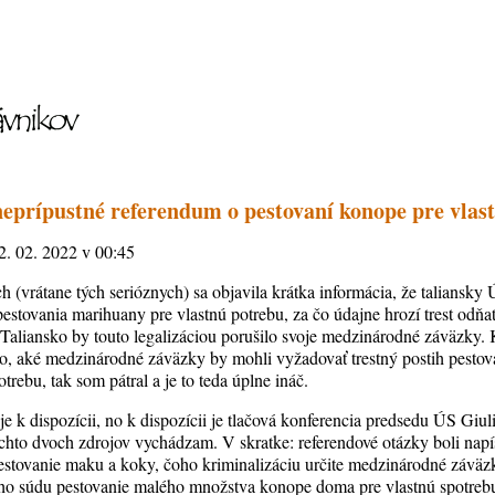
neprípustné referendum o pestovaní konope pre vlas
22. 02. 2022 v 00:45
 (vrátane tých serióznych) sa objavila krátka informácia, že taliansky 
pestovania marihuany pre vlastnú potrebu, za čo údajne hrozí trest odňa
 Taliansko by touto legalizáciou porušilo svoje medzinárodné záväzky.
alo, aké medzinárodné záväzky by mohli vyžadovať trestný postih pest
rebu, tak som pátral a je to teda úplne ináč.
e k dispozícii, no k dispozícii je tlačová konferencia predsedu ÚS Giu
chto dvoch zdrojov vychádzam. V skratke: referendové otázky boli napís
 pestovanie maku a koky, čoho kriminalizáciu určite medzinárodné závä
o súdu pestovanie malého množstva konope doma pre vlastnú spotrebu 