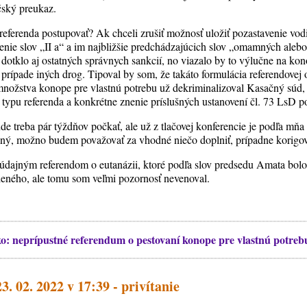
čský preukaz.
 referenda postupovať? Ak chceli zrušiť možnosť uložiť pozastavenie vo
nie slov „II a“ a im najbližšie predchádzajúcich slov „omamných alebo“
 dotklo aj ostatných správnych sankcií, no viazalo by to výlučne na ko
prípade iných drog. Tipoval by som, že takáto formulácia referendovej
množstva konope pre vlastnú potrebu už dekriminalizoval Kasačný súd
 typu referenda a konkrétne znenie príslušných ustanovení čl. 73 LsD p
de treba pár týždňov počkať, ale už z tlačovej konferencie je podľa mňa
ný, možno budem považovať za vhodné niečo doplniť, prípadne korigov
 údajným referendom o eutanázii, ktoré podľa slov predsedu Amata bolo 
eného, ale tomu som veľmi pozornosť nevenoval.
o: neprípustné referendum o pestovaní konope pre vlastnú potreb
3. 02. 2022 v 17:39 - privítanie