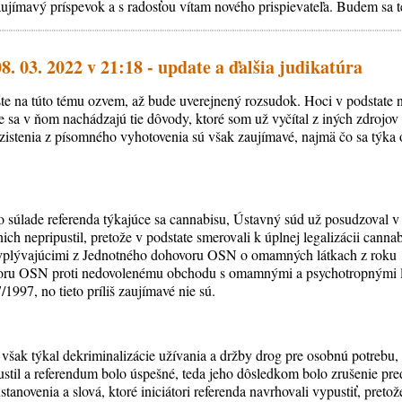
jímavý príspevok a s radosťou vítam nového prispievateľa. Budem sa teš
8. 03. 2022 v 21:18 - update a ďalšia judikatúra
te na túto tému ozvem, až bude uverejnený rozsudok. Hoci v podstate ni
de sa v ňom nachádzajú tie dôvody, ktoré som už vyčítal z iných zdrojo
 zistenia z písomného vyhotovenia sú však zaujímavé, najmä čo sa týk
o súlade referenda týkajúce sa cannabisu, Ústavný súd už posudzoval v m
ich nepripustil, pretože v podstate smerovali k úplnej legalizácii cannab
yplývajúcimi z Jednotného dohovoru OSN o omamných látkach z roku 
oru OSN proti nedovolenému obchodu s omamnými a psychotropnými lá
1997, no tieto príliš zaujímavé nie sú.
 však týkal dekriminalizácie užívania a držby drog pre osobnú potrebu,
stil a referendum bolo úspešné, teda jeho dôsledkom bolo zrušenie pr
tanovenia a slová, ktoré iniciátori referenda navrhovali vypustiť, pretož