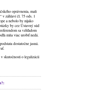
dičského oprávnenia, mali
 v záhlaví čl. 75 ods. 1
nope a nebolo by nijako
 otázky by cez Ústavný súd
, referendom sa vzhľadom
odľa mňa viac urobiť nedá.
 podstata dostatočne jasná.
ať.
v skutočnosti o legalizácii
u?: