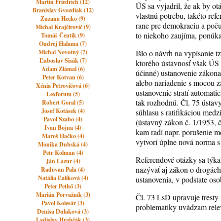
Martin Friedrich (12)
ÚS sa vyjadril, že ak by o
Branislav Gvozdiak (12)
vlastnú potrebu, takéto refe
Zuzana Hecko (9)
rane pre demokraciu a poč
Michal Krajčírovič (9)
to niekoho zaujíma, ponúka
Tomáš Čentík (9)
Ondrej Halama (7)
Michal Novotný (7)
Išlo o návrh na vypísanie t
Ľuboslav Sisák (7)
ktorého ústavnosť však ÚS
Adam Zlámal (6)
účinné) ustanovenie zákona 
Peter Kotvan (6)
alebo nariadenie s mocou z
Xénia Petrovičová (6)
ustanovenie stratí automati
Lexforum (5)
tak rozhodnú. Čl. 75 ústav
Robert Goral (5)
Josef Kotásek (4)
súhlasu s ratifikáciou med
Pavol Szabo (4)
(ústavný zákon č. 1/1953, č
Ivan Bojna (4)
kam radí napr. porušenie me
Maroš Hačko (4)
vytvorí úplne nová norma 
Monika Dubská (4)
Petr Kolman (4)
Referendové otázky sa týkal
Ján Lazur (4)
nazývať aj zákon o drogách
Radovan Pala (4)
Natália Ľalíková (4)
ustanovenia, v podstate os
Peter Pethő (3)
Marián Porvažník (3)
Čl. 73 LsD upravuje trest
Pavol Kolesár (3)
problematiky uvádzam rele
Denisa Dulaková (3)
Ladislav Hrabčák (3)