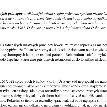
vných princípov
a základných zásad svojho právneho systému prijme k
potrebné na uznanie za trestné činy podľa vlastného právneho poriadku
získavanie alebo pestovanie akýchkoľvek omamných alebo psychotropn
voru z roku 1961, Dohovoru z roku 1961 s doplnkami alebo Dohovoru
 z talianskych ústavných princípov hovorí, že trestná represia sa má p
čoho vyplýva, že Taliansko v zmysle čl. 3 ods. 2 dohovoru nemá záväzok 
sychotropných látok pre osobnú potrebu. Referendum s cieľom vylúčiť 
m bolo úspešné: k zrušeniu príslušných ustanovení došlo formálne násle
. 51/2022 spred troch týždňov, ktorým Ústavný súd nepripustil zle naf
ujúci pestovanie v akomkoľvek množstve akýchkoľvek drog, nájdeme v 
ru týkajúcu sa drog. Ide o dva rozsudky o protiústavnosti trestných us
 trestnej sadzby privysoká, v druhom bolo protiústavné nerozlišovanie
stov. Pokúsim sa tieto dva rozsudky spracovať, asi bude najlepšie s nimi
ože už tam niekto odkazuje na gruzínsku judikatúru, tak nebude na ško