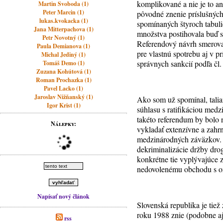
komplikované a nie je to an
Martin Svoboda (1)
Peter Marcin (1)
pôvodné znenie príslušných
lukas.kvokacka (1)
spomínaných štyroch tabuli
Jana Mitterpachova (1)
množstva postihovala buď s
Petr Novotný (1)
Referendový návrh smeroval 
Paula Demianova (1)
pre vlastnú spotrebu aj v 
Michal Jediný (1)
správnych sankcií podľa čl.
Tomáš Demo (1)
Zuzana Kohútová (1)
Roman Prochazka (1)
Pavel Lacko (1)
Jaroslav Nižňanský (1)
Ako som už spomínal, tali
Igor Krist (1)
súhlasu s ratifikáciou medz
takéto referendum by bolo 
Nálepky:
vykladať extenzívne a zahrn
medzinárodných záväzkov. T
dekriminalizácie držby dro
konkrétne tie vyplývajúce
nedovolenému obchodu s o
Napísať nový článok
Slovenská republika je tie
roku 1988 znie (podobne aj
rss