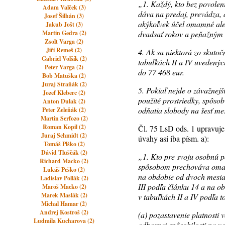
„1. Každý, kto bez povolen
Adam Valček (3)
dáva na predaj, prevádza, 
Josef Šilhán (3)
akýkoľvek účel omamné aleb
Jakub Jošt (3)
Martin Gedra (2)
dvadsať rokov a peňažným 
Zsolt Varga (2)
Jiří Remeš (2)
4. Ak sa niektorá zo skuto
Gabriel Volšík (2)
tabuľkách II a IV uvedených
Peter Varga (2)
do 77 468 eur.
Bob Matuška (2)
Juraj Straňák (2)
5. Pokiaľ nejde o závažnejš
Jozef Kleberc (2)
použité prostriedky, spôsob
Anton Dulak (2)
odňatia slobody na šesť me
Peter Zeleňák (2)
Martin Serfozo (2)
Roman Kopil (2)
Čl. 75 LsD ods. 1 upravuje
Juraj Schmidt (2)
úvahy asi iba písm. a):
Tomáš Plško (2)
Dávid Tluščák (2)
„1. Kto pre svoju osobnú 
Richard Macko (2)
spôsobom prechováva omamn
Lukáš Peško (2)
na obdobie od dvoch mesia
Ladislav Pollák (2)
III podľa článku 14 a na 
Maroš Macko (2)
Marek Maslák (2)
v tabuľkách II a IV podľa t
Michal Hamar (2)
Andrej Kostroš (2)
(a) pozastavenie platnosti
Ludmila Kucharova (2)
odbornej spôsobilosti na v