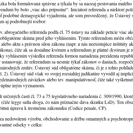
tázka bola formulovaná správne a týkala by sa naozaj pestovania maléh
rendum by bolo „viac ako prípustné“. Iniciátori referenda a niektorí poli
uť podobné demagogické vyjadrenia, ale som presvedčený, že Ústavný 
m aj podrobnejší rozbor:
zv. abrogačného referenda podľa čl. 75 ústavy na základe petície viac 
 obligatórne skúma pred jeho vyhlásením. Týmto referendom môžu občan
alebo aktu s právnou silou zákona (napr. u nás neexistujúce inštitúty ak
ákona), čiže ak sa dosiahne kvórum a referendum je platné (kvórum je 
cky vyhlásením výsledku referenda formou nariadenia prezidenta republi
y ustanovuje, že referendum sa nesmie týkať zákonov o daniach, rozpočt
zinárodných zmlúv, Ústavný súd obligatórne skúma, či je z tohto pohľad
l. 2). Ústavný súd však vo svojej rozsiahlej judikatúre vyvodil aj implic
dzinárodných záväzkov alebo tzv. manipulatívnosť, čiže také vyškrtnutie
s úplne iným významom.
i určených častí čl. 73 a 75 legislatívneho nariadenia č. 309/1990, ktor
 (čiže legge sulla droga, čo nám príznačne dáva skratku LsD). Ten obsa
obitnú úpravu k trestnému zákonníku (Codice penale, CP).
y za nedovolenú výrobu, obchodovanie a držbu omamných a psychotropn
vantné odseky v celku: