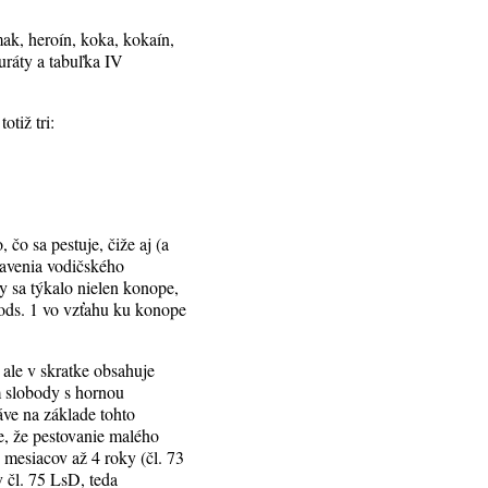
 mak, heroín, koka, kokaín,
turáty a tabuľka IV
tiž tri:
 čo sa pestuje, čiže aj (a
tavenia vodičského
y sa týkalo nielen konope,
 ods. 1 vo vzťahu ku konope
 ale v skratke obsahuje
m slobody s hornou
áve na základe tohto
e, že pestovanie malého
 mesiacov až 4 roky (čl. 73
 čl. 75 LsD, teda