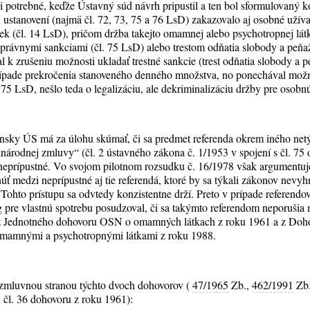
i potrebné, keďže Ústavný súd návrh pripustil a ten bol sformulovaný ko
 ustanovení (najmä čl. 72, 73, 75 a 76 LsD) zakazovalo aj osobné užív
ek (čl. 14 LsD), pričom držba takejto omamnej alebo psychotropnej látk
právnymi sankciami (čl. 75 LsD) alebo trestom odňatia slobody a peňa
k zrušeniu možnosti ukladať trestné sankcie (trest odňatia slobody a p
prípade prekročenia stanoveného denného množstva, no ponechával možno
 75 LsD, nešlo teda o legalizáciu, ale dekriminalizáciu držby pre osobn
ansky ÚS má za úlohu skúmať, či sa predmet referenda okrem iného net
inárodnej zmluvy“ (čl. 2 ústavného zákona č. 1/1953 v spojení s čl. 75 
neprípustné. Vo svojom pilotnom rozsudku č. 16/1978 však argumentuje
úť medzi neprípustné aj tie referendá, ktoré by sa týkali zákonov nevy
ohto prístupu sa odvtedy konzistentne drží. Preto v prípade referendo
g pre vlastnú spotrebu posudzoval, či sa takýmto referendom neporuši
 z Jednotného dohovoru OSN o omamných látkach z roku 1961 a z Doh
mamnými a psychotropnými látkami z roku 1988.
ž zmluvnou stranou týchto dvoch dohovorov (
47/1965
Zb.,
462/1991
Zb.
 čl. 36 dohovoru z roku 1961):