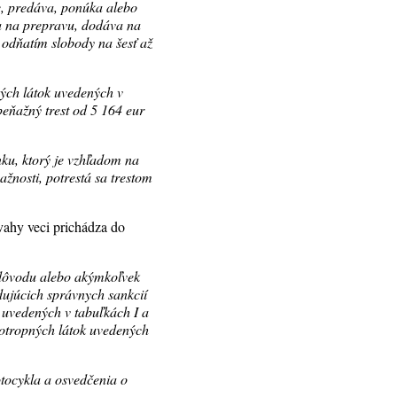
je, predáva, ponúka alebo
va na prepravu, dodáva na
 odňatím slobody na šesť až
ných látok uvedených v
peňažný trest od 5 164 eur
ánku, ktorý je vzhľadom na
ažnosti, potrestá sa trestom
vahy veci prichádza do
 dôvodu alebo akýmkoľvek
ujúcich správnych sankcií
uvedených v tabuľkách I a
otropných látok uvedených
otocykla a osvedčenia o