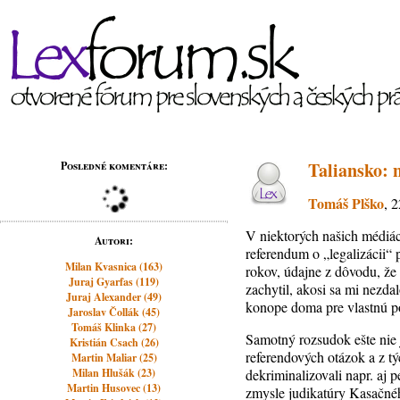
Taliansko: 
Posledné komentáre:
Tomáš Plško
, 
V niektorých našich médiách
Autori:
referendum o „legalizácii“ 
Milan Kvasnica (163)
rokov, údajne z dôvodu, že
Juraj Gyarfas (119)
zachytil, akosi sa mi nezd
Juraj Alexander (49)
konope doma pre vlastnú pot
Jaroslav Čollák (45)
Tomáš Klinka (27)
Samotný rozsudok ešte nie j
Kristián Csach (26)
referendových otázok a z tý
Martin Maliar (25)
Milan Hlušák (23)
dekriminalizovali napr. aj
Martin Husovec (13)
zmysle judikatúry Kasačnéh