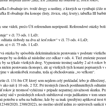
buľka I obsahuje tzv. tvrdé drogy a rastliny, z ktorých sa vyrábajú (čiže
ľka II obsahuje iba konope (listy, živicu, olej, kvety), tabuľka III barbi
me videli, prečo ÚS referendum nepripustil. Referendové otázky boli to
tuje“ v čl. 73 ods. 1 LsD;
t odňatia slobody na dva až šesť rokov“ v čl. 73 ods. 4 LsD;
m. a) v čl. 75 ods. 1 LsD.
rvá otázka by spôsobila dekriminalizáciu pestovania v podstate všetkého,
ope by sa dotkla až následne cez odkaz v ods. 4. Tiež zrušenie pozas
y by sa týkalo všetkých drog. Vypustenie trestnej sadzby 2 až 6 rokov b
a nielen pestovania (konope), ale aj všetkých tých konaní popísaných v
ejme v akomkoľvek rozsahu, teda aj obchodovania „vo veľkom“.
šte čl. 131-bis CP, ktorý sem nejdem celý prekladať, lebo je dlhočizný,
v ako náš § 10 ods. 2 TZ. Pri trestných činoch postihnuteľných odňatí
 rokov je trestnosť vylúčená v prípade nepatrnej závažnosti skutku. Pr
ačný súd v posledných rokoch stabilizoval svoju judikatúru v tom smer
 potrebu u seba na balkóne, kde by sa inak (predtým) aplikoval trest 6
é (12348/2020, 2388/2022), no možno uložiť jednu zo správnych sankcií v