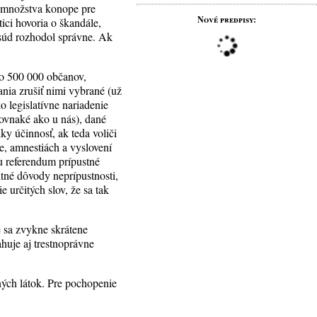
o množstva konope pre
Nové predpisy:
tici hovoria o škandále,
súd rozhodol správne. Ak
ako 500 000 občanov,
ia zrušiť nimi vybrané (už
o legislatívne nariadenie
rovnaké ako u nás), dané
ky účinnosť, ak teda voliči
e, amnestiách a vyslovení
u referendum prípustné
itné dôvody neprípustnosti,
 určitých slov, že sa tak
é sa zvykne skrátene
huje aj trestnoprávne
ých látok. Pre pochopenie