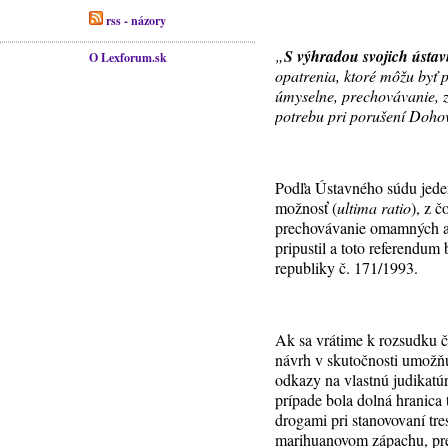
rss - názory
„
S výhradou svojich ústa
O Lexforum.sk
opatrenia, ktoré môžu byť 
úmyselne, prechovávanie, 
potrebu pri porušení Doho
Podľa Ústavného súdu jeden
možnosť (
ultima ratio
), z 
prechovávanie omamných a p
pripustil a toto referendu
republiky č. 171/1993.
Ak sa vrátime k rozsudku č
návrh v skutočnosti umožň
odkazy na vlastnú judikatú
prípade bola dolná hranica
drogami pri stanovovaní tre
marihuanovom zápachu, pret