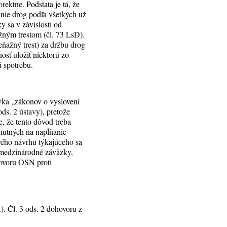
rektne. Podstata je tá, že
anie drog podľa všetkých už
y sa v závislosti od
žným trestom (čl. 73 LsD).
eňažný trest) za držbu drog
sť uložiť niektorú zo
ú spotrebu.
ýka „zákonov o vyslovení
ods. 2 ústavy), pretože
, že tento dôvod treba
hnutných na napĺňanie
vého návrhu týkajúceho sa
a medzinárodné záväzky,
ovoru OSN proti
). Čl. 3 ods. 2 dohovoru z