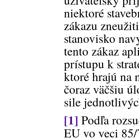
užívateľsky pr
niektoré stave
zákazu zneužit
stanovisko nav
tento zákaz apl
prístupu k str
ktoré hrajú na
čoraz väčšiu ú
sile jednotlivý
[1]
Podľa rozs
EU vo veci 85/