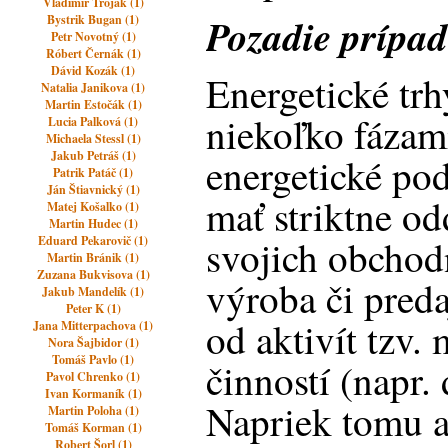
Vladimir Trojak (1)
Pozadie prípa
Bystrik Bugan (1)
Petr Novotný (1)
Róbert Černák (1)
Dávid Kozák (1)
Energetické trh
Natalia Janikova (1)
Martin Estočák (1)
niekoľko fázami
Lucia Palková (1)
Michaela Stessl (1)
Jakub Petráš (1)
energetické po
Patrik Patáč (1)
Ján Štiavnický (1)
mať striktne od
Matej Košalko (1)
Martin Hudec (1)
svojich obchodn
Eduard Pekarovič (1)
Martin Bránik (1)
Zuzana Bukvisova (1)
výroba či preda
Jakub Mandelík (1)
Peter K (1)
od aktivít tzv
Jana Mitterpachova (1)
Nora Šajbidor (1)
Tomáš Pavlo (1)
činností (napr. 
Pavol Chrenko (1)
Ivan Kormaník (1)
Napriek tomu al
Martin Poloha (1)
Tomáš Korman (1)
Robert Šorl (1)