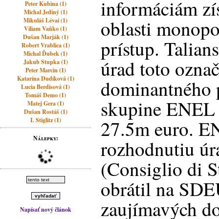
informáciám 
Peter Kubina (1)
Michal Jediný (1)
oblasti monopo
Mikuláš Lévai (1)
Viliam Vaňko (1)
Dušan Marják (1)
prístup. Talia
Robert Vrablica (1)
Michal Ďubek (1)
úrad toto označ
Jakub Stupka (1)
Peter Marcin (1)
Katarína Dudíková (1)
dominantného p
Lucia Berdisová (1)
Tomáš Demo (1)
skupine ENEL 
Matej Gera (1)
Dušan Rostáš (1)
I. Stiglitz (1)
27.5m euro. EN
Nálepky:
rozhodnutiu úr
(Consiglio di S
obrátil na SDE
zaujímavých do
Napísať nový článok