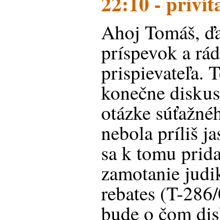
22:10 - privít
Ahoj Tomáš, ď
príspevok a rá
prispievateľa. 
konečne diskusi
otázke súťažné
nebola príliš j
sa k tomu pridal
zamotanie judik
rebates (T-286/0
bude o čom dis