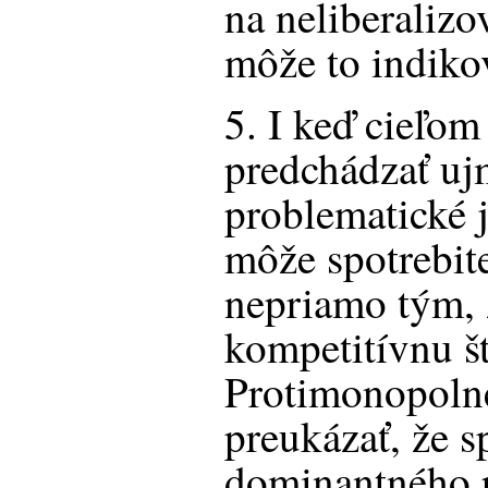
na neliberalizov
môže to indikov
5. I keď cieľom
predchádzať ujm
problematické j
môže spotrebit
nepriamo tým, 
kompetitívnu št
Protimonopoln
preukázať, že s
dominantného p