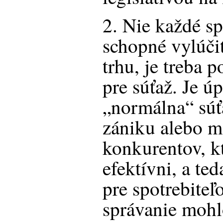
2. Nie každé sp
schopné vylúči
trhu, je treba 
pre súťaž. Je ú
„normálna“ súť
zániku alebo ma
konkurentov, k
efektívni, a te
pre spotrebiteľ
správanie mohl