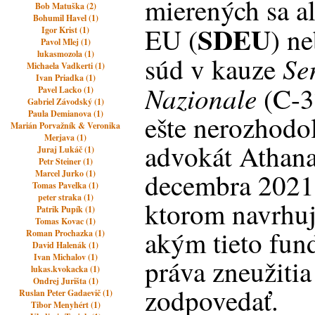
mierených sa a
Bob Matuška (2)
Bohumil Havel (1)
SDEU
EU (
) ne
Igor Krist (1)
Pavol Mlej (1)
lukasmozola (1)
Ser
súd v kauze
Michaela Vadkerti (1)
Ivan Priadka (1)
Nazionale
(C-3
Pavel Lacko (1)
Gabriel Závodský (1)
Paula Demianova (1)
ešte nerozhodol
Marián Porvažník & Veronika
Merjava (1)
advokát Athana
Juraj Lukáč (1)
Petr Steiner (1)
decembra 2021 
Marcel Jurko (1)
Tomas Pavelka (1)
peter straka (1)
ktorom navrhuj
Patrik Pupík (1)
Tomas Kovac (1)
akým tieto fun
Roman Prochazka (1)
David Halenák (1)
Ivan Michalov (1)
práva zneužiti
lukas.kvokacka (1)
Ondrej Jurišta (1)
zodpovedať.
Ruslan Peter Gadaevič (1)
Tibor Menyhért (1)