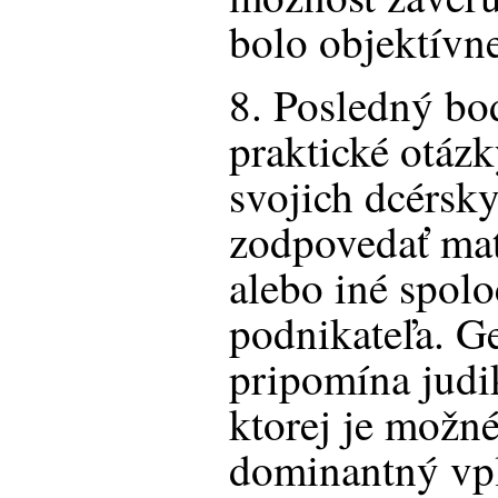
bolo objektívn
8. Posledný bo
praktické otázk
svojich dcérsk
zodpovedať mat
alebo iné spolo
podnikateľa. G
pripomína jud
ktorej je možn
dominantný vpl