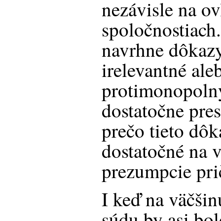
nezávisle na ov
spoločnostiach
navrhne dôkazy
irelevantné al
protimonopoln
dostatočne pre
prečo tieto dôk
dostatočné na 
prezumpcie prič
I keď na väčšin
súdu by asi bo