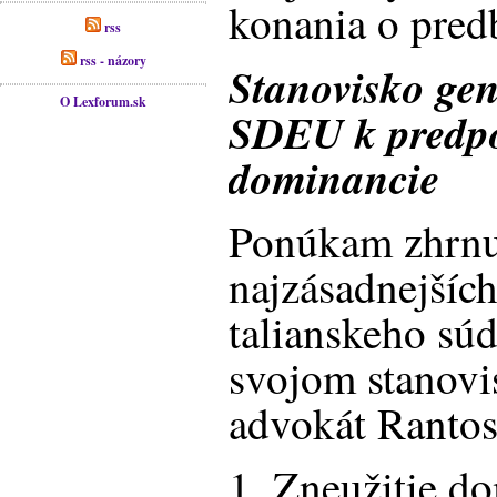
konania o pred
rss
rss - názory
Stanovisko ge
O Lexforum.sk
SDEU k predpo
dominancie
Ponúkam zhrnu
najzásadnejšíc
talianskeho sú
svojom stanovi
advokát Rantos
1. Zneužitie d