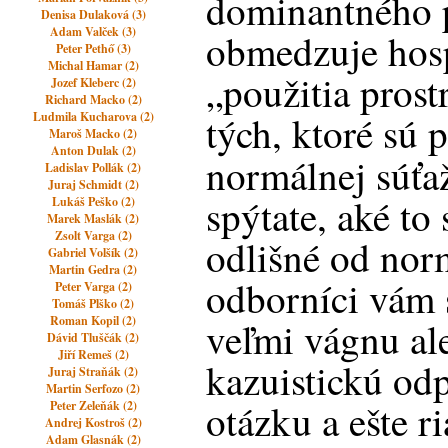
dominantného p
Denisa Dulaková (3)
Adam Valček (3)
obmedzuje hosp
Peter Pethő (3)
Michal Hamar (2)
„použitia prost
Jozef Kleberc (2)
Richard Macko (2)
tých, ktoré sú 
Ludmila Kucharova (2)
Maroš Macko (2)
Anton Dulak (2)
normálnej súťaž
Ladislav Pollák (2)
Juraj Schmidt (2)
spýtate, aké to 
Lukáš Peško (2)
Marek Maslák (2)
Zsolt Varga (2)
odlišné od nor
Gabriel Volšík (2)
Martin Gedra (2)
odborníci vám 
Peter Varga (2)
Tomáš Plško (2)
Roman Kopil (2)
veľmi vágnu a
Dávid Tluščák (2)
Jiří Remeš (2)
kazuistickú od
Juraj Straňák (2)
Martin Serfozo (2)
otázku a ešte 
Peter Zeleňák (2)
Andrej Kostroš (2)
Adam Glasnák (2)