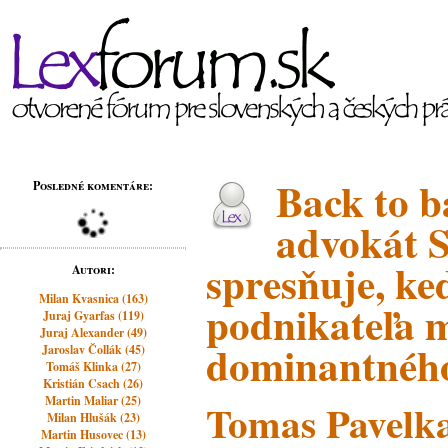
Back to b
Posledné komentáre:
advokát 
spresňuje, ke
Autori:
Milan Kvasnica (163)
podnikateľa m
Juraj Gyarfas (119)
Juraj Alexander (49)
dominantného
Jaroslav Čollák (45)
Tomáš Klinka (27)
Kristián Csach (26)
Martin Maliar (25)
Tomas Pavelk
Milan Hlušák (23)
Martin Husovec (13)