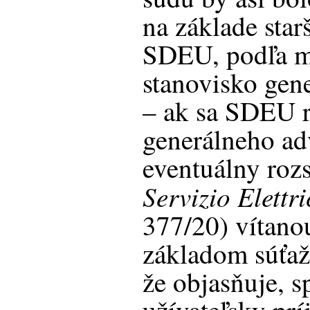
na základe star
SDEU, podľa m
stanovisko gen
– ak sa SDEU 
generálneho ad
eventuálny roz
Servizio Elettr
377/20) vítano
základom súťaž
že objasňuje, s