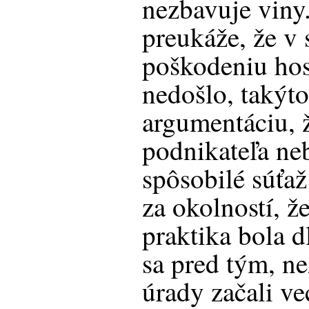
nezbavuje viny.
preukáže, že v 
poškodeniu hos
nedošlo, takýt
argumentáciu, 
podnikateľa neb
spôsobilé súťaž
za okolností, 
praktika bola 
sa pred tým, n
úrady začali ve