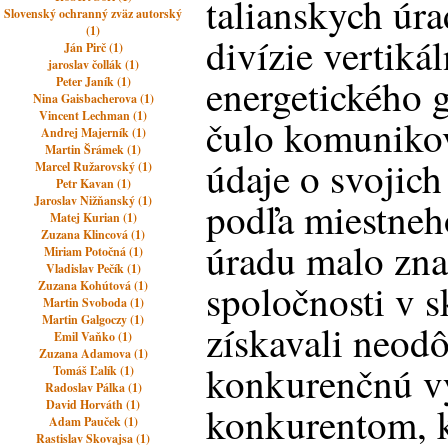
talianskych úr
Slovenský ochranný zväz autorský
(1)
divízie vertiká
Ján Pirč (1)
jaroslav čollák (1)
energetického 
Peter Janík (1)
Nina Gaisbacherova (1)
Vincent Lechman (1)
čulo komunikov
Andrej Majerník (1)
Martin Šrámek (1)
údaje o svojic
Marcel Ružarovský (1)
Petr Kavan (1)
Jaroslav Nižňanský (1)
podľa miestne
Matej Kurian (1)
Zuzana Klincová (1)
úradu malo zna
Miriam Potočná (1)
Vladislav Pečík (1)
spoločnosti v
Zuzana Kohútová (1)
Martin Svoboda (1)
Martin Galgoczy (1)
získavali neo
Emil Vaňko (1)
Zuzana Adamova (1)
konkurenčnú v
Tomáš Ľalík (1)
Radoslav Pálka (1)
David Horváth (1)
konkurentom, k
Adam Pauček (1)
Rastislav Skovajsa (1)