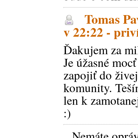
Tomas Pav
v 22:22 - priv
Ďakujem za milé
Je úžasné mocť 
zapojiť do žive
komunity. Teší
len k zamotanej
:)
Nemáte opráv