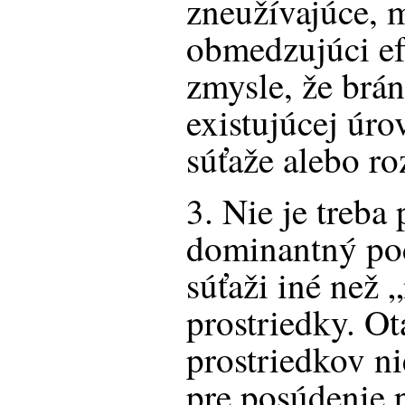
zneužívajúce, 
obmedzujúci ef
zmysle, že brá
existujúcej úr
súťaže alebo ro
3. Nie je treba
dominantný pod
súťaži iné než
prostriedky. O
prostriedkov ni
pre posúdenie 