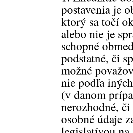
postavenia je o
ktorý sa točí ok
alebo nie je sp
schopné obmedzi
podstatné, či s
možné považova
nie podľa inýc
(v danom prípa
nerozhodné, č
osobné údaje z
legislatívou na