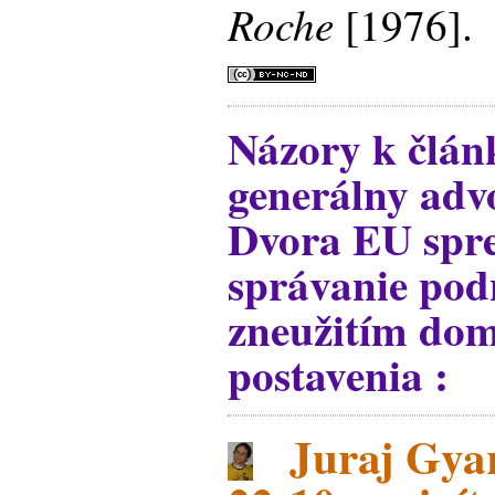
Roche
[1976].
Názory k člán
generálny ad
Dvora EU spre
správanie pod
zneužitím do
postavenia :
Juraj Gyar