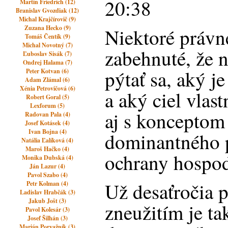
20:38
Martin Friedrich (12)
Branislav Gvozdiak (12)
Michal Krajčírovič (9)
Zuzana Hecko (9)
Niektoré právn
Tomáš Čentík (9)
Michal Novotný (7)
zabehnuté, že 
Ľuboslav Sisák (7)
Ondrej Halama (7)
pýtať sa, aký j
Peter Kotvan (6)
Adam Zlámal (6)
Xénia Petrovičová (6)
a aký ciel vlast
Robert Goral (5)
Lexforum (5)
aj s konceptom
Radovan Pala (4)
Josef Kotásek (4)
Ivan Bojna (4)
dominantného p
Natália Ľalíková (4)
Maroš Hačko (4)
ochrany hospod
Monika Dubská (4)
Ján Lazur (4)
Pavol Szabo (4)
Už desaťročia p
Petr Kolman (4)
Ladislav Hrabčák (3)
Jakub Jošt (3)
zneužitím je ta
Pavol Kolesár (3)
Josef Šilhán (3)
Marián Porvažník (3)