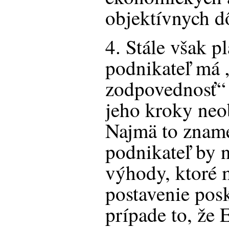
objektívnych d
4. Stále však p
podnikateľ má 
zodpovednosť“ 
jeho kroky neo
Najmä to znam
podnikateľ by 
výhody, ktoré 
postavenie pos
prípade to, že