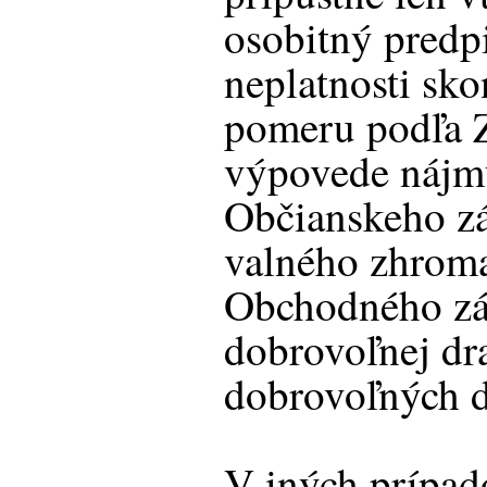
osobitný predpi
neplatnosti sk
pomeru podľa 
výpovede nájm
Občianskeho zá
valného zhrom
Obchodného zá
dobrovoľnej dr
dobrovoľných d
V iných prípad