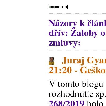
Názory k člán
dřív: Žaloby o
zmluvy:
Juraj Gyar
21:20 - Geško
V tomto blogu
rozhodnutie sp
268/2019
bolo