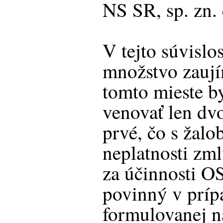
NS SR, sp. zn.
V tejto súvislo
množstvo zauj
tomto mieste b
venovať len d
prvé, čo s žalo
neplatnosti zm
za účinnosti O
povinný v príp
formulovanej na