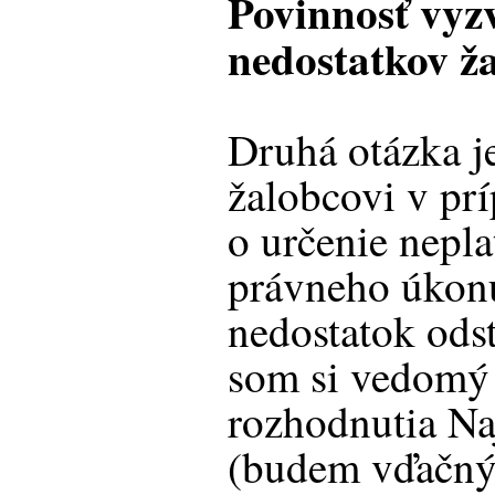
Povinnosť vyz
nedostatkov ž
Druhá otázka j
žalobcovi v pr
o určenie neplat
právneho úkon
nedostatok odst
som si vedomý 
rozhodnutia Na
(budem vďačný