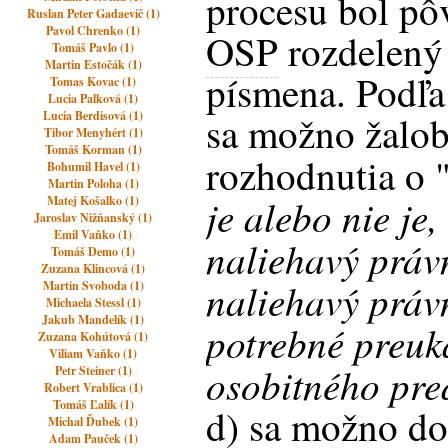
procesu bol p
Ruslan Peter Gadaevič (1)
Pavol Chrenko (1)
OSP
rozdelený
Tomáš Pavlo (1)
Martin Estočák (1)
písmena. Podľ
Tomas Kovac (1)
Lucia Palková (1)
Lucia Berdisová (1)
sa možno žalo
Tibor Menyhért (1)
Tomáš Korman (1)
rozhodnutia o 
Bohumil Havel (1)
Martin Poloha (1)
je alebo nie je,
Matej Košalko (1)
Jaroslav Nižňanský (1)
Emil Vaňko (1)
naliehavý práv
Tomáš Demo (1)
Zuzana Klincová (1)
naliehavý práv
Martin Svoboda (1)
Michaela Stessl (1)
Jakub Mandelík (1)
potrebné preuka
Zuzana Kohútová (1)
Viliam Vaňko (1)
osobitného pre
Petr Steiner (1)
Robert Vrablica (1)
Tomáš Ľalík (1)
d) sa možno do
Michal Ďubek (1)
Adam Pauček (1)