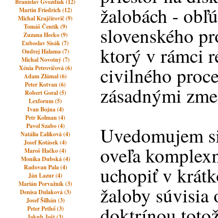
Branislav Gvozdiak (12)
žalobách - obľ
Martin Friedrich (12)
Michal Krajčírovič (9)
Tomáš Čentík (9)
slovenského pr
Zuzana Hecko (9)
Ľuboslav Sisák (7)
ktorý v rámci r
Ondrej Halama (7)
Michal Novotný (7)
civilného proce
Xénia Petrovičová (6)
Adam Zlámal (6)
Peter Kotvan (6)
zásadnými zme
Robert Goral (5)
Lexforum (5)
Ivan Bojna (4)
Petr Kolman (4)
Pavol Szabo (4)
Uvedomujem si,
Natália Ľalíková (4)
Josef Kotásek (4)
oveľa komplexn
Maroš Hačko (4)
Monika Dubská (4)
uchopiť v krát
Radovan Pala (4)
Ján Lazur (4)
Marián Porvažník (3)
žaloby súvisia
Denisa Dulaková (3)
Josef Šilhán (3)
doktrínou totož
Peter Pethő (3)
Jakub Jošt (3)