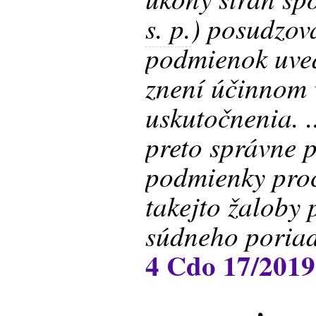
s. p.
) posudzov
podmienok uved
znení účinnom 
uskutočnenia. .
preto správne 
podmienky proc
takejto žaloby
súdneho poria
4 Cdo 17/2019