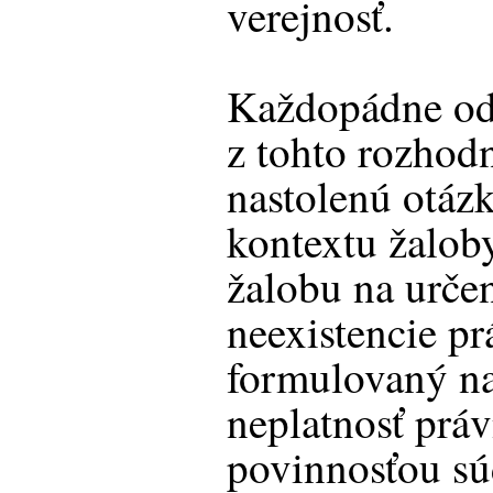
verejnosť.
Každopádne od
z tohto rozhod
nastolenú otázk
kontextu žaloby
žalobu na určen
neexistencie prá
formulovaný na 
neplatnosť prá
povinnosťou sú