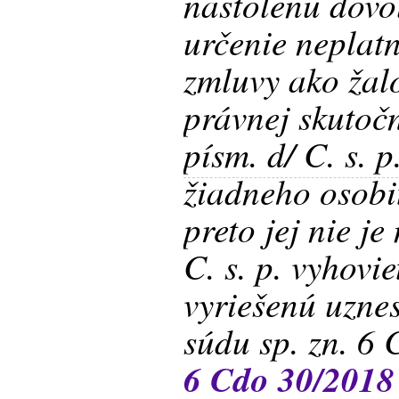
nastolenú dovo
určenie neplat
zmluvy ako žal
právnej skutoč
písm. d/ C. s. p
žiadneho osobi
preto jej nie j
C. s. p. vyhovi
vyriešenú uzne
súdu sp. zn. 6 
6 Cdo 30/2018