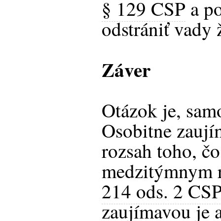
§ 129 CSP
a po
odstrániť vady 
Záver
Otázok je, samo
Osobitne zaují
rozsah toho, čo
medzitýmnym 
214 ods. 2 CSP
zaujímavou je a