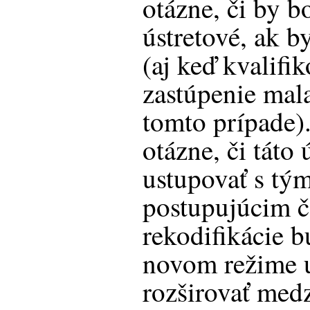
otázne, či by b
ústretové, ak b
(aj keď kvalifi
zastúpenie mal
tomto prípade)
otázne, či táto
ustupovať s tým
postupujúcim 
rekodifikácie 
novom režime u
rozširovať med