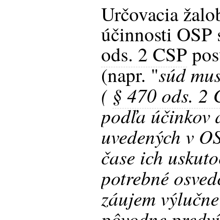
Určovacia žalo
účinnosti OSP 
ods. 2 CSP
pos
súd mus
(napr. "
(
§ 470 ods. 2
podľa účinkov
uvedených v OS
čase ich uskuto
potrebné osved
záujem výlučne
pôvodne predv