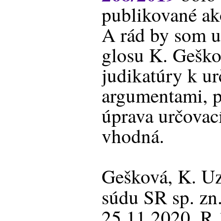
publikované ak
A rád by som u
glosu K. Geško
judikatúry k u
argumentami, p
úprava určovací
vhodná.
Gešková, K. Uz
súdu SR sp. zn
25.11.2020, R 