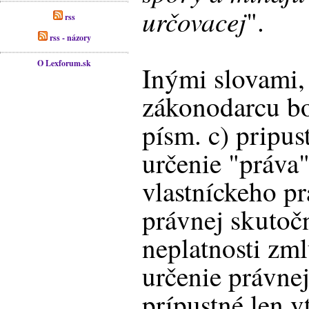
určovacej
".
rss
rss - názory
O Lexforum.sk
Inými slovami
zákonodarcu bo
písm. c) pripus
určenie "práva"
vlastníckeho pr
právnej skutočn
neplatnosti zm
určenie právnej
prípustné len v