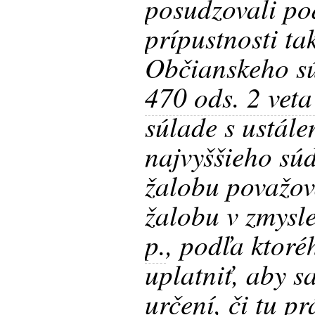
posudzovali po
prípustnosti ta
Občianskeho s
470 ods. 2 veta
súlade s ustál
najvyššieho s
žalobu považov
žalobu v zmysl
p.
, podľa ktor
uplatniť, aby 
určení, či tu p