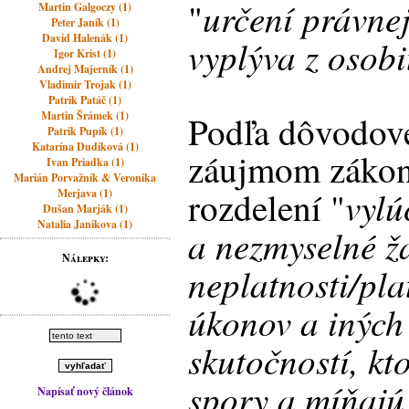
určení právnej
"
Martin Galgoczy (1)
Peter Janík (1)
David Halenák (1)
vyplýva z osob
Igor Krist (1)
Andrej Majerník (1)
Vladimir Trojak (1)
Patrik Patáč (1)
Martin Šrámek (1)
Podľa dôvodove
Patrik Pupík (1)
Katarína Dudíková (1)
záujmom zákon
Ivan Priadka (1)
Marián Porvažník & Veronika
vylú
rozdelení "
Merjava (1)
Dušan Marják (1)
Natalia Janikova (1)
a nezmyselné ž
Nálepky:
neplatnosti/pla
úkonov a iných
skutočností, kt
spory a míňajú
Napísať nový článok