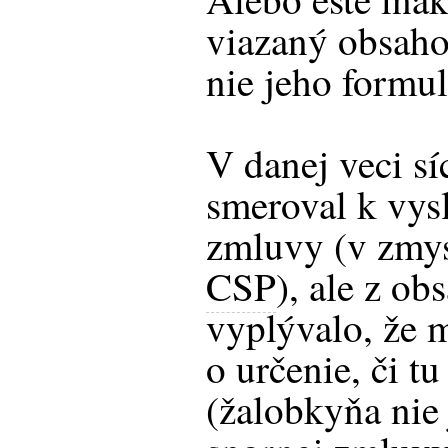
viazaný obsaho
nie jeho formul
V danej veci sí
smeroval k vys
zmluvy (v zmy
CSP
), ale z ob
vyplývalo, že m
o určenie, či tu
(žalobkyňa nie