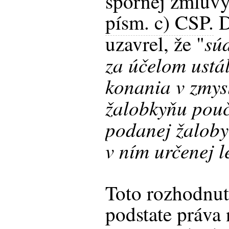
spornej zmluv
písm. c) CSP.
D
súd
uzavrel, že "
za účelom ustá
konania v zmy
žalobkyňu pouč
podanej žaloby 
v ním určenej l
Toto rozhodnuti
podstate práva