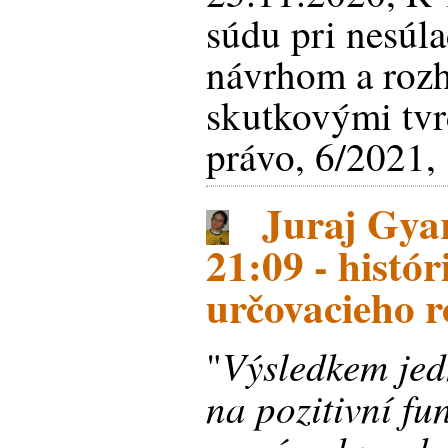
súdu pri nesúl
návrhom a roz
skutkovými tv
právo, 6/2021, 
Juraj Gyar
21:09 - histó
určovacieho 
Výsledkem je
"
na pozitivní fu