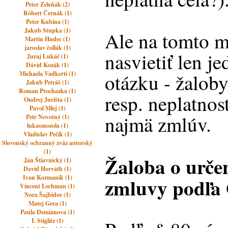
Peter Zeleňák (2)
Róbert Černák (1)
Peter Kubina (1)
Jakub Stupka (1)
Ale na tomto m
Martin Hudec (1)
jaroslav čollák (1)
nasvietiť len j
Juraj Lukáč (1)
Dávid Kozák (1)
Michaela Vadkerti (1)
otázku - žaloby
Jakub Petráš (1)
Roman Prochazka (1)
resp. neplatnos
Ondrej Jurišta (1)
Pavol Mlej (1)
najmä zmlúv.
Petr Novotný (1)
lukasmozola (1)
Vladislav Pečík (1)
Slovenský ochranný zväz autorský
(1)
Žaloba o určen
Ján Štiavnický (1)
David Horváth (1)
Ivan Kormaník (1)
zmluvy podľa
Vincent Lechman (1)
Nora Šajbidor (1)
Matej Gera (1)
Paula Demianova (1)
I. Stiglitz (1)