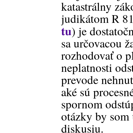
katastrálny zák
judikátom R 81
tu
) je dostato
sa určovacou 
rozhodovať o pl
neplatnosti od
prevode nehnute
aké sú procesn
spornom odstúp
otázky by som 
diskusiu.