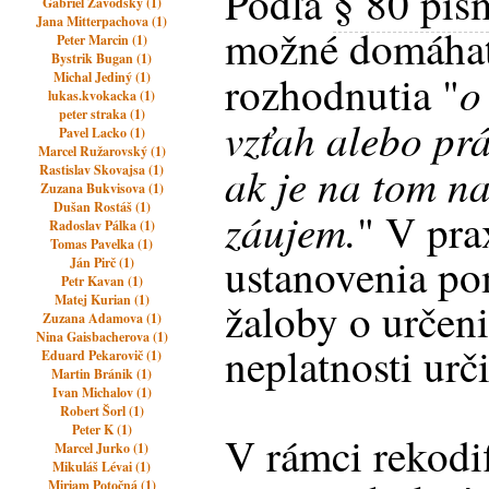
Podľa
§ 80 pís
Gabriel Závodský (1)
Jana Mitterpachova (1)
možné domáhať
Peter Marcin (1)
Bystrik Bugan (1)
o
rozhodnutia "
Michal Jediný (1)
lukas.kvokacka (1)
peter straka (1)
vzťah alebo prá
Pavel Lacko (1)
Marcel Ružarovský (1)
ak je na tom n
Rastislav Skovajsa (1)
Zuzana Bukvisova (1)
Dušan Rostáš (1)
záujem.
" V pra
Radoslav Pálka (1)
Tomas Pavelka (1)
ustanovenia po
Ján Pirč (1)
Petr Kavan (1)
Matej Kurian (1)
žaloby o určeni
Zuzana Adamova (1)
Nina Gaisbacherova (1)
neplatnosti urč
Eduard Pekarovič (1)
Martin Bránik (1)
Ivan Michalov (1)
Robert Šorl (1)
Peter K (1)
V rámci rekodif
Marcel Jurko (1)
Mikuláš Lévai (1)
Miriam Potočná (1)