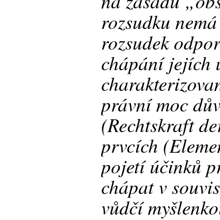
na zásadu „ob
rozsudku nemá 
rozsudek odpor
chápání jejích 
charakterizova
právní moc dů
(Rechtskraft de
prvcích (Elemen
pojetí účinků p
chápat v souvis
vůdčí myšlenko