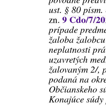
ust.
§ 80 písm.
9 Cdo/7/2
zn.
prípade predm
žaloba žalobcu
neplatnosti pr
uzavretých med
žalovaným 2/, 
podaná na okre
Občianskeho s
Konajúce súdy 