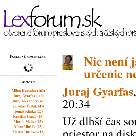
Nic není 
Posledné komentáre:
určenie n
Autori:
Juraj Gyarfas
Milan Kvasnica (163)
Juraj Gyarfas (119)
20:34
Juraj Alexander (49)
Jaroslav Čollák (45)
Tomáš Klinka (27)
Už dlhší čas so
Kristián Csach (26)
Martin Maliar (25)
Milan Hlušák (23)
priestor na dis
Martin Husovec (13)