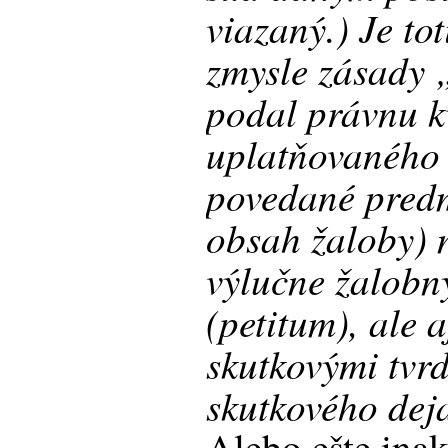
viazaný.) Je to
zmysle zásady „
podal právnu kv
uplatňovaného 
povedané predm
obsah žaloby) n
výlučne žalob
(petitum), ale 
skutkovými tvr
skutkového deja
Alebo ešte inak