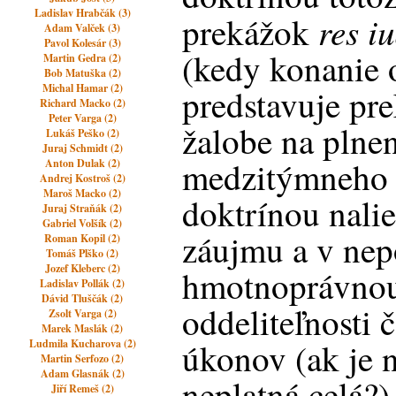
Ladislav Hrabčák (3)
res i
prekážok
Adam Valček (3)
Pavol Kolesár (3)
(kedy konanie 
Martin Gedra (2)
Bob Matuška (2)
Michal Hamar (2)
predstavuje pr
Richard Macko (2)
Peter Varga (2)
žalobe na plnen
Lukáš Peško (2)
Juraj Schmidt (2)
medzitýmneho 
Anton Dulak (2)
Andrej Kostroš (2)
Maroš Macko (2)
doktrínou nali
Juraj Straňák (2)
Gabriel Volšík (2)
záujmu a v nep
Roman Kopil (2)
Tomáš Plško (2)
Jozef Kleberc (2)
hmotnoprávnou
Ladislav Pollák (2)
Dávid Tluščák (2)
oddeliteľnosti 
Zsolt Varga (2)
Marek Maslák (2)
úkonov (ak je n
Ludmila Kucharova (2)
Martin Serfozo (2)
Adam Glasnák (2)
neplatná celá?)
Jiří Remeš (2)