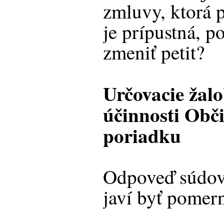
zmluvy, ktorá 
je prípustná, 
zmeniť petit?
Určovacie žal
účinnosti Obč
poriadku
Odpoveď súdov 
javí byť pomer