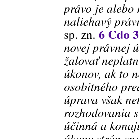
právo je alebo 
naliehavý práv
6 Cdo 3
sp. zn.
novej právnej 
žalovať neplat
úkonov, ak to n
osobitného pre
úprava však ne
rozhodovania s
účinná a konaj
úkony strán sp