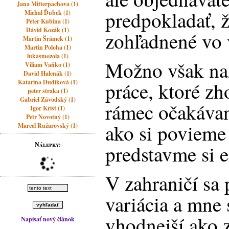
Jana Mitterpachova (1)
predpokladať, 
Michal Ďubek (1)
Peter Kubina (1)
Dávid Kozák (1)
zohľadnené vo 
Martin Šrámek (1)
Martin Poloha (1)
lukasmozola (1)
Možno však naz
Viliam Vaňko (1)
David Halenák (1)
Katarína Dudíková (1)
práce, ktoré zh
peter straka (1)
Gabriel Závodský (1)
rámec očakáva
Igor Krist (1)
Petr Novotný (1)
ako si povieme
Marcel Ružarovský (1)
Nálepky:
predstavme si 
V zahraničí sa
variácia a mne 
vhodnejší ako z
Napísať nový článok