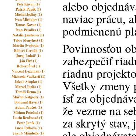
alebo objednáv
Petr Kavan (1)
Patrik Pupík (1)
naviac prácu, a
Michal Jediný (1)
Ivan Michalov (1)
Tomas Kovac (1)
podmienenú pla
Ivan Priadka (1)
Natalia Janikova (1)
Tibor Menyhért (1)
Povinnosťou ob
Martin Svoboda (1)
Róbert Černák (1)
zabezpečiť ria
Juraj Lukáč (1)
Ján Pirč (1)
Robert Šorl (1)
riadnu projekt
Vincent Lechman (1)
Michaela Vadkerti (1)
Všetky zmeny 
Jakub Stupka (1)
Marcel Jurko (1)
Tomáš Demo (1)
ísť za objednáv
Martin Galgoczy (1)
Bohumil Havel (1)
že vezme na seb
Adam Pauček (1)
Miriam Potočná (1)
Lucia Berdisová (1)
za skrytý stav,
Peter Janík (1)
Lucia Palková (1)
ale objednávat
Jakub Mandelík (1)