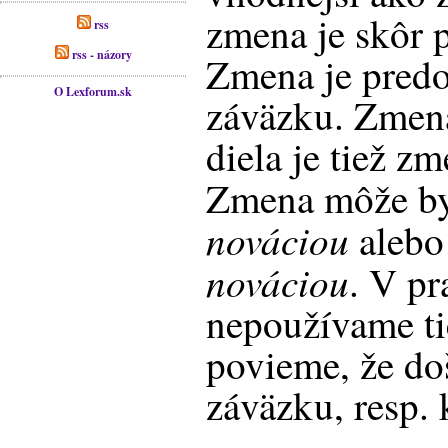
zmena je skôr 
rss
rss - názory
Zmena je pred
O Lexforum.sk
záväzku. Zmen
diela je tiež z
Zmena môže b
nováciou
aleb
nováciou
. V pr
nepoužívame ti
povieme, že do
záväzku, resp.