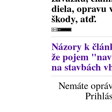
diela, opravu 
škody, atď.
Názory k člán
že pojem "navi
na stavbách v
Nemáte opráv
Prihlá