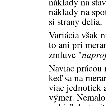
náklady na sta
náklady na spot
si strany delia.
Variácia však n
to ani pri mera
naproj
zmluve "
Naviac prácou n
keď sa na mera
viac jednotiek
výmer. Nemalo b