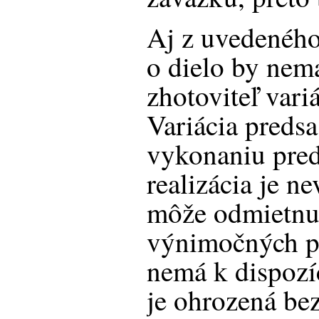
Aj z uvedeného
o dielo by nem
zhotoviteľ vari
Variácia preds
vykonaniu pred
realizácia je n
môže odmietnuť
výnimočných pr
nemá k dispozíc
je ohrozená bez