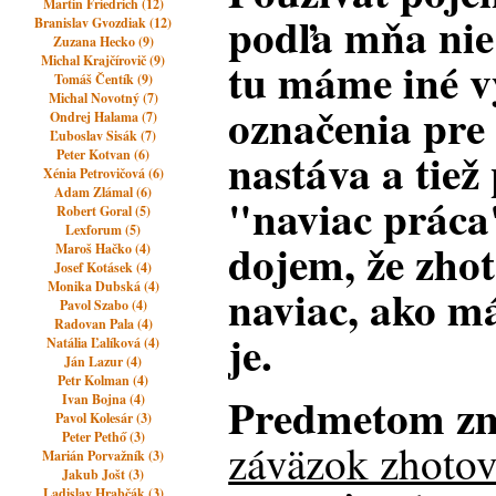
Martin Friedrich (12)
podľa mňa nie 
Branislav Gvozdiak (12)
Zuzana Hecko (9)
tu máme iné vý
Michal Krajčírovič (9)
Tomáš Čentík (9)
Michal Novotný (7)
označenia pre 
Ondrej Halama (7)
Ľuboslav Sisák (7)
nastáva a tiež
Peter Kotvan (6)
Xénia Petrovičová (6)
Adam Zlámal (6)
"naviac práca
Robert Goral (5)
Lexforum (5)
dojem, že zhot
Maroš Hačko (4)
Josef Kotásek (4)
Monika Dubská (4)
naviac, ako má
Pavol Szabo (4)
Radovan Pala (4)
je.
Natália Ľalíková (4)
Ján Lazur (4)
Petr Kolman (4)
Predmetom zm
Ivan Bojna (4)
Pavol Kolesár (3)
Peter Pethő (3)
záväzok zhotov
Marián Porvažník (3)
Jakub Jošt (3)
Ladislav Hrabčák (3)