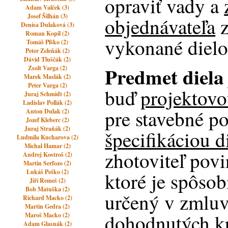
opraviť vady a
Adam Valček (3)
Josef Šilhán (3)
objednávateľa
z
Denisa Dulaková (3)
Roman Kopil (2)
vykonané dielo
Tomáš Plško (2)
Peter Zeleňák (2)
Dávid Tluščák (2)
Predmet diela
Zsolt Varga (2)
Marek Maslák (2)
Peter Varga (2)
buď
projektov
Juraj Schmidt (2)
Ladislav Pollák (2)
pre stavebné po
Anton Dulak (2)
Jozef Kleberc (2)
Juraj Straňák (2)
špecifikáciou d
Ludmila Kucharova (2)
Michal Hamar (2)
zhotoviteľ povi
Andrej Kostroš (2)
Martin Serfozo (2)
Lukáš Peško (2)
ktoré je spôsobi
Jiří Remeš (2)
Bob Matuška (2)
určený v zmluv
Richard Macko (2)
Martin Gedra (2)
dohodnutých kri
Maroš Macko (2)
Adam Glasnák (2)