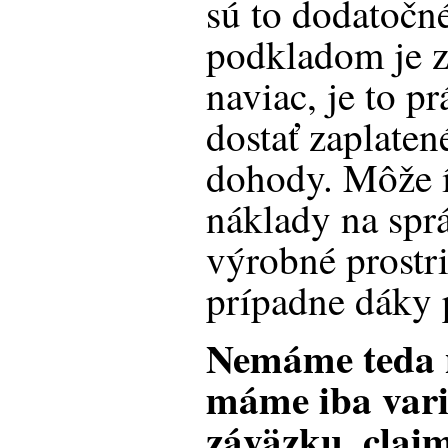
sú to dodatočné
podkladom je zm
naviac, je to p
dostať zaplaten
dohody. Môže í
náklady na spr
výrobné prostri
prípadne dáky 
Nemáme teda n
máme iba vari
záväzku, claim