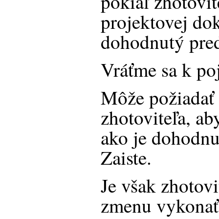
pokiaľ zhotovit
projektovej dok
dohodnutý pred
Vráťme sa k p
Môže požiadať 
zhotoviteľa, ab
ako je dohodnu
Zaiste.
Je však zhotovi
zmenu vykonať?