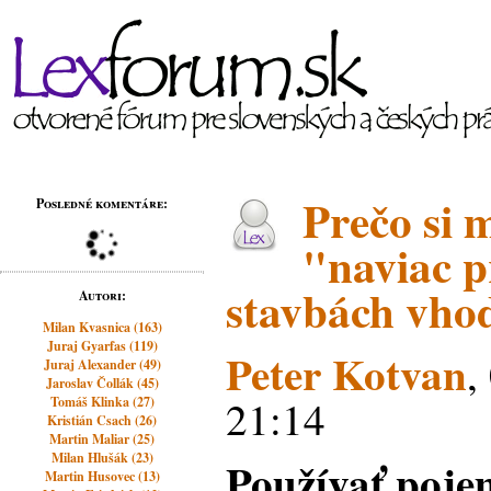
Prečo si 
Posledné komentáre:
"naviac p
stavbách vho
Autori:
Milan Kvasnica (163)
Juraj Gyarfas (119)
Peter Kotvan
,
Juraj Alexander (49)
Jaroslav Čollák (45)
21:14
Tomáš Klinka (27)
Kristián Csach (26)
Martin Maliar (25)
Milan Hlušák (23)
Používať poje
Martin Husovec (13)