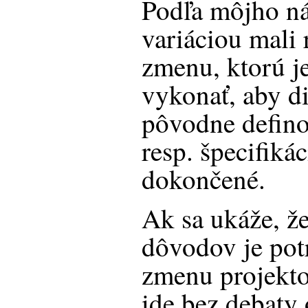
Podľa môjho n
variáciou mali 
zmenu, ktorú j
vykonať, aby di
pôvodne defino
resp. špecifiká
dokončené.
Ak sa ukáže, ž
dôvodov je pot
zmenu projekto
ide bez debaty 