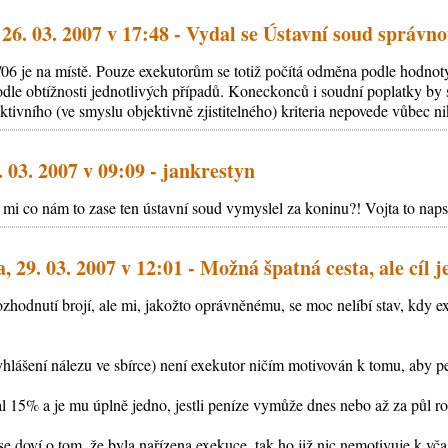
 26. 03. 2007 v 17:48 - Vydal se Ústavní soud správn
06 je na místě. Pouze exekutorům se totiž počítá odměna podle hodnoty
dle obtížnosti jednotlivých případů. Koneckonců i soudní poplatky by
tivního (ve smyslu objektivně zjistitelného) kriteria nepovede vůbec n
. 03. 2007 v 09:09 - jankrestyn
mi co nám to zase ten ústavní soud vymyslel za koninu?! Vojta to naps
 29. 03. 2007 v 12:01 - Možná špatná cesta, ale cíl 
rozhodnutí brojí, ale mi, jakožto oprávněnému, se moc nelíbí stav, kdy
hlášení nálezu ve sbírce) není exekutor ničím motivován k tomu, aby 
al 15% a je mu úplně jedno, jestli peníze vymůže dnes nebo až za půl r
se doví o tom, že byla nařízena exekuce, tak ho již nic nemotivuje k v