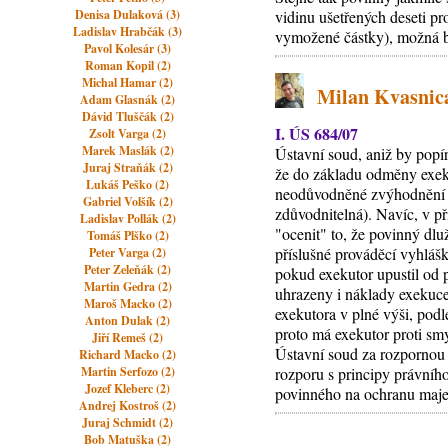
Denisa Dulaková (3)
vidinu ušetřených deseti p
Ladislav Hrabčák (3)
vymožené částky), možná b
Pavol Kolesár (3)
Roman Kopil (2)
Michal Hamar (2)
Milan Kvasnica
Adam Glasnák (2)
Dávid Tluščák (2)
I. ÚS 684/07
Zsolt Varga (2)
Marek Maslák (2)
Ústavní soud, aniž by popí
Juraj Straňák (2)
že do základu odměny exeku
Lukáš Peško (2)
neodůvodněné zvýhodnění vů
Gabriel Volšík (2)
zdůvodnitelná). Navíc, v p
Ladislav Pollák (2)
"ocenit" to, že povinný dl
Tomáš Plško (2)
příslušné prováděcí vyhláš
Peter Varga (2)
Peter Zeleňák (2)
pokud exekutor upustil od 
Martin Gedra (2)
uhrazeny i náklady exekuce
Maroš Macko (2)
exekutora v plné výši, pod
Anton Dulak (2)
proto má exekutor proti sm
Jiří Remeš (2)
Ústavní soud za rozpornou 
Richard Macko (2)
Martin Serfozo (2)
rozporu s principy právníh
Jozef Kleberc (2)
povinného na ochranu majet
Andrej Kostroš (2)
Juraj Schmidt (2)
Bob Matuška (2)