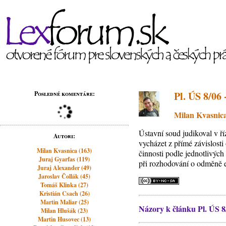
Pl. ÚS 8/06
Posledné komentáre:
Milan Kvasnic
Ústavní soud judikoval v ř
Autori:
vycházet z přímé závislost
Milan Kvasnica (163)
činnosti podle jednotlivýc
Juraj Gyarfas (119)
při rozhodování o odměně e
Juraj Alexander (49)
Jaroslav Čollák (45)
Tomáš Klinka (27)
Kristián Csach (26)
Martin Maliar (25)
Názory k článku Pl. ÚS 8/
Milan Hlušák (23)
Martin Husovec (13)