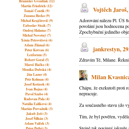
Branislav Gvozdiak (12)
Martin Friedrich (12)
Vojtěch Jaroš,
Tomáš Čentík (9)
Zuzana Hecko (9)
Adorování nálezu Pl. ÚS 8/
Michal Krajčírovič (9)
Ľuboslav Sisák (7)
povolání jsou hodnocena po
Ondrej Halama (7)
Zpochybnění jediného objek
Michal Novotný (7)
Xénia Petrovičová (6)
Adam Zlámal (6)
jankrestyn, 29
Peter Kotvan (6)
Lexforum (5)
Zdravím Tě, Milane. Řekni 
Robert Goral (5)
Maroš Hačko (4)
Monika Dubská (4)
Ján Lazur (4)
Milan Kvasnica,
Petr Kolman (4)
Josef Kotásek (4)
Chápu, že exekutoři proti 
Ivan Bojna (4)
nepracuje.
Pavol Szabo (4)
Radovan Pala (4)
Natália Ľalíková (4)
Za současného stavu (do vy
Marián Porvažník (3)
Jakub Jošt (3)
Tím, že byl pověřen, vyděl
Josef Šilhán (3)
Adam Valček (3)
Stejně tak povinný jakmile 
Peter Pethő (3)