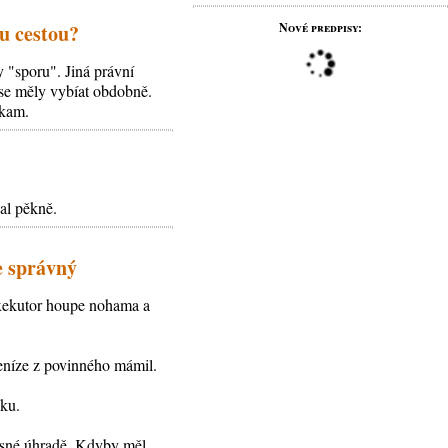
ou cestou?
Nové predpisy:
 "sporu". Jiná právní
 se měly vybíat obdobně.
ikam.
al pěkně.
je správný
 exekutor houpe nohama a
peníze z povinného mámil.
oku.
časné úhradě. Kdyby měl