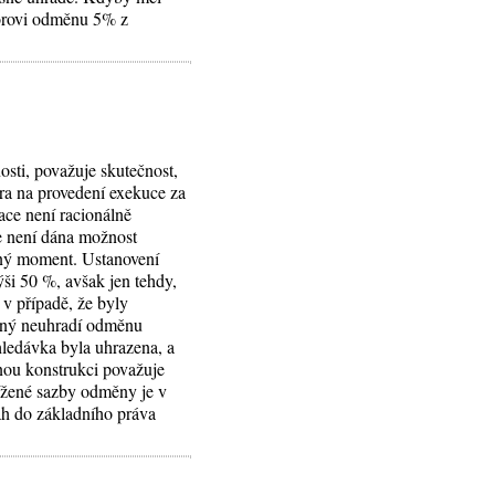
torovi odměnu 5% z
sti, považuje skutečnost,
ra na provedení exekuce za
ace není racionálně
re není dána možnost
ožný moment. Ustanovení
ýši 50 %, avšak jen tehdy,
v případě, že byly
inný neuhradí odměnu
hledávka byla uhrazena, a
nou konstrukci považuje
nížené sazby odměny je v
ah do základního práva