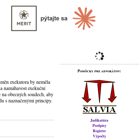
Pomôcky pre advokátov:
odměn exekutora by neměla
t a namáhavost exekuční
de na obecných soudech, aby
du s naznačenými principy.
Judikatúra
Predpisy
Registre
Výpočty