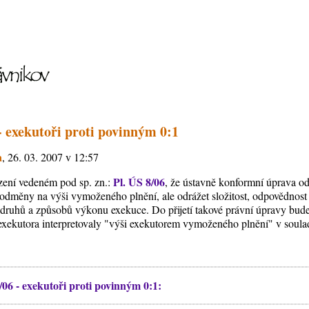
 - exekutoři proti povinným 0:1
a
, 26. 03. 2007 v 12:57
Pl. ÚS 8/06
ízení vedeném pod sp. zn.:
, že ústavně konformní úprava 
i odměny na výši vymoženého plnění, ale odrážet složitost, odpovědnos
h druhů a způsobů výkonu exekuce. Do přijetí takové právní úpravy bu
xekutora interpretovaly "výši exekutorem vymoženého plnění" v soula
06 - exekutoři proti povinným 0:1: