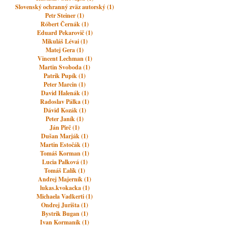
Slovenský ochranný zväz autorský (1)
Petr Steiner (1)
Róbert Černák (1)
Eduard Pekarovič (1)
Mikuláš Lévai (1)
Matej Gera (1)
Vincent Lechman (1)
Martin Svoboda (1)
Patrik Pupík (1)
Peter Marcin (1)
David Halenák (1)
Radoslav Pálka (1)
Dávid Kozák (1)
Peter Janík (1)
Ján Pirč (1)
Dušan Marják (1)
Martin Estočák (1)
Tomáš Korman (1)
Lucia Palková (1)
Tomáš Ľalík (1)
Andrej Majerník (1)
lukas.kvokacka (1)
Michaela Vadkerti (1)
Ondrej Jurišta (1)
Bystrik Bugan (1)
Ivan Kormaník (1)