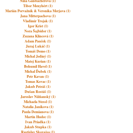
Nina Gaisbacherova (1)
Tibor Menyhért (1)
Marián Porvažník & Veronika Merjava (1)
Jana Mitterpachova (1)
Vladimir Trojak (1)
Igor Krist (1)
Nora Šajbidor (1)
Zuzana Klincová (1)
Adam Pauček (1)
Juraj Lukáč (1)
Tomáš Demo (1)
Michal Jediný (1)
Matej Kurian (1)
Bohumil Havel (1)
Michal Ďubek (1)
Petr Kavan (1)
Tomas Kovac (1)
Jakub Petráš (1)
Dušan Rostáš (1)
Jaroslav Nižňanský (1)
Michaela Stessl (1)
Natalia Janikova (1)
Paula Demianova (1)
Martin Hudec (1)
Ivan Priadka (1)
Jakub Stupka (1)
Rastislav Skovajsa (1)