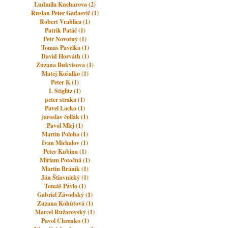
Ludmila Kucharova (2)
Ruslan Peter Gadaevič (1)
Robert Vrablica (1)
Patrik Patáč (1)
Petr Novotný (1)
Tomas Pavelka (1)
David Horváth (1)
Zuzana Bukvisova (1)
Matej Košalko (1)
Peter K (1)
I. Stiglitz (1)
peter straka (1)
Pavel Lacko (1)
jaroslav čollák (1)
Pavol Mlej (1)
Martin Poloha (1)
Ivan Michalov (1)
Peter Kubina (1)
Miriam Potočná (1)
Martin Bránik (1)
Ján Štiavnický (1)
Tomáš Pavlo (1)
Gabriel Závodský (1)
Zuzana Kohútová (1)
Marcel Ružarovský (1)
Pavol Chrenko (1)