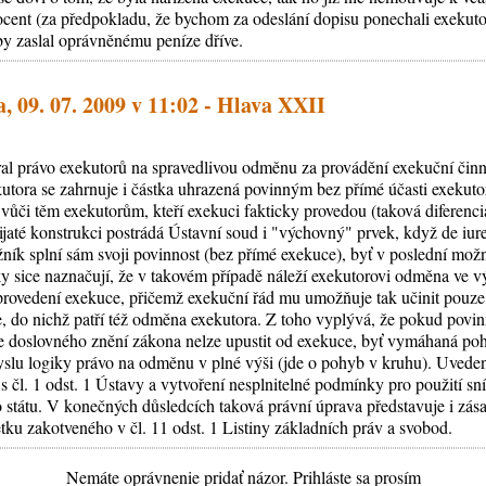
rocent (za předpokladu, že bychom za odeslání dopisu ponechali exeku
y zaslal oprávněnému peníze dříve.
, 09. 07. 2009 v 11:02 - Hlava XXII
ral právo exekutorů na spravedlivou odměnu za provádění exekuční činno
tora se zahrnuje i částka uhrazená povinným bez přímé účasti exekuto
či těm exekutorům, kteří exekuci fakticky provedou (taková diferenci
řijaté konstrukci postrádá Ústavní soud i "výchovný" prvek, když de iu
užník splní sám svoji povinnost (bez přímé exekuce), byť v poslední m
ky sice naznačují, že v takovém případě náleží exekutorovi odměna ve v
provedení exekuce, přičemž exekuční řád mu umožňuje tak učinit pouze 
, do nichž patří též odměna exekutora. Z toho vyplývá, že pokud pov
le doslovného znění zákona nelze upustit od exekuce, byť vymáhaná po
yslu logiky právo na odměnu v plné výši (jde o pohyb v kruhu). Uvede
s čl. 1 odst. 1 Ústavy a vytvoření nesplnitelné podmínky pro použití s
o státu. V konečných důsledcích taková právní úprava představuje i zás
ku zakotveného v čl. 11 odst. 1 Listiny základních práv a svobod.
Nemáte oprávnenie pridať názor. Prihláste sa prosím