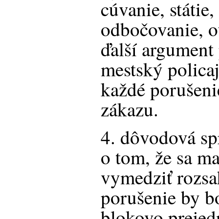
cúvanie, státie,
odbočovanie, ot
ďalší argument 
mestský polica
každé porušeni
zákazu.
4. dôvodová sp
o tom, že sa ma
vymedziť rozsah
porušenie by b
blokovo prejed