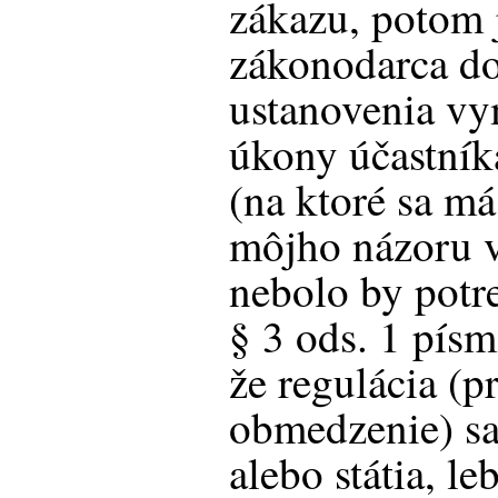
zákazu, potom 
zákonodarca d
ustanovenia vy
úkony účastník
(na ktoré sa má
môjho názoru v
nebolo by potr
§ 3 ods. 1 písm
že regulácia (p
obmedzenie) sa
alebo státia, l