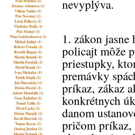
nevyplýva.
Ivan Priadka (1)
Zuzana Adamova (1)
Viliam Vaňko (1)
Petr Novotný (1)
Lucia Palková (1)
Vladislav Pečík (1)
Petr Steiner (1)
1. zákon jasne 
Nina Gaisbacherova (1)
Michal Jediný (1)
policajt môže p
Róbert Černák (1)
Bystrik Bugan (1)
Martin Bránik (1)
priestupky, kto
Martin Estočák (1)
Dávid Kozák (1)
premávky spách
Ivan Michalov (1)
Patrik Pupík (1)
Ján Štiavnický (1)
príkaz, zákaz 
Dušan Rostáš (1)
Jakub Mandelík (1)
konkrétnych úk
Nora Šajbidor (1)
Tomáš Ľalík (1)
danom ustanov
Pavel Lacko (1)
Dušan Marják (1)
David Horváth (1)
pričom príkaz,
Tomas Kovac (1)
Ondrej Jurišta (1)
Martin Šrámek (1)