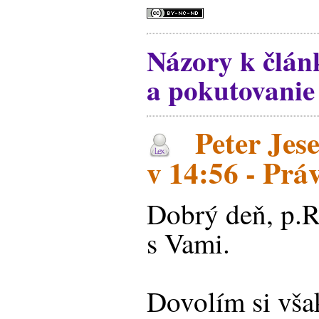
Názory k člán
a pokutovanie
Peter Jese
v 14:56 - Prá
Dobrý deň, p.R
s Vami.
Dovolím si vša