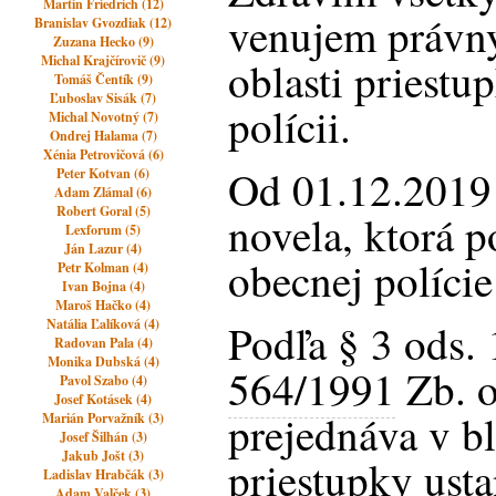
Martin Friedrich (12)
venujem právn
Branislav Gvozdiak (12)
Zuzana Hecko (9)
Michal Krajčírovič (9)
oblasti priestu
Tomáš Čentík (9)
Ľuboslav Sisák (7)
polícii.
Michal Novotný (7)
Ondrej Halama (7)
Xénia Petrovičová (6)
Od 01.12.2019
Peter Kotvan (6)
Adam Zlámal (6)
Robert Goral (5)
novela, ktorá p
Lexforum (5)
Ján Lazur (4)
obecnej polície
Petr Kolman (4)
Ivan Bojna (4)
Maroš Hačko (4)
Natália Ľalíková (4)
Podľa § 3 ods. 
Radovan Pala (4)
Monika Dubská (4)
564/1991
Zb. o
Pavol Szabo (4)
Josef Kotásek (4)
prejednáva v 
Marián Porvažník (3)
Josef Šilhán (3)
Jakub Jošt (3)
priestupky ust
Ladislav Hrabčák (3)
Adam Valček (3)