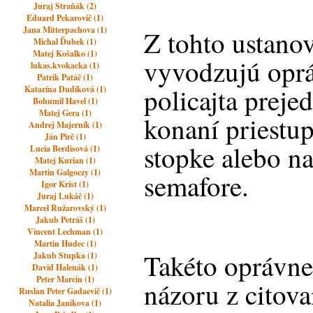
Juraj Straňák (2)
Eduard Pekarovič (1)
Jana Mitterpachova (1)
Z tohto ustano
Michal Ďubek (1)
Matej Košalko (1)
vyvodzujú opr
lukas.kvokacka (1)
Patrik Patáč (1)
policajta prej
Katarína Dudíková (1)
Bohumil Havel (1)
Matej Gera (1)
konaní priestup
Andrej Majerník (1)
Ján Pirč (1)
stopke alebo na
Lucia Berdisová (1)
Matej Kurian (1)
Martin Galgoczy (1)
semafore.
Igor Krist (1)
Juraj Lukáč (1)
Marcel Ružarovský (1)
Jakub Petráš (1)
Vincent Lechman (1)
Martin Hudec (1)
Takéto oprávne
Jakub Stupka (1)
David Halenák (1)
Peter Marcin (1)
názoru z citov
Ruslan Peter Gadaevič (1)
Natalia Janikova (1)