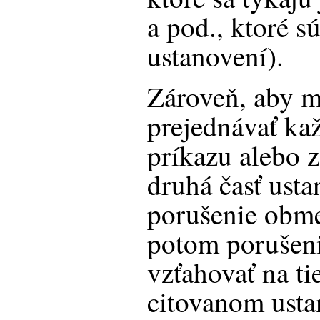
a pod., ktoré 
ustanovení).
Zároveň, aby m
prejednávať ka
príkazu alebo 
druhá časť usta
porušenie obm
potom porušen
vzťahovať na ti
citovanom usta