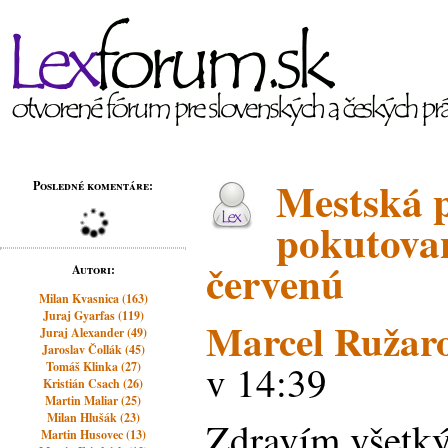
Mestská p
Posledné komentáre:
pokutovan
červenú
Autori:
Milan Kvasnica (163)
Juraj Gyarfas (119)
Marcel Ružar
Juraj Alexander (49)
Jaroslav Čollák (45)
v 14:39
Tomáš Klinka (27)
Kristián Csach (26)
Martin Maliar (25)
Milan Hlušák (23)
Zdravím všetký
Martin Husovec (13)