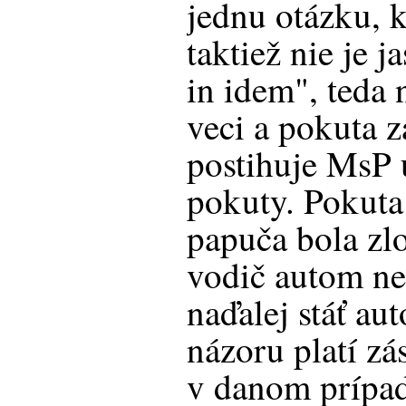
jednu otázku, 
taktiež nie je 
in idem", teda n
veci a pokuta z
postihuje MsP 
pokuty. Pokuta 
papuča bola zlo
vodič autom ne
naďalej stáť au
názoru platí zá
v danom prípad