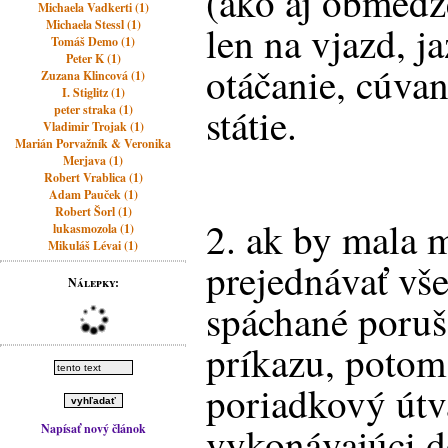
(ako aj obmedz
Michaela Vadkerti (1)
Michaela Stessl (1)
len na vjazd, j
Tomáš Demo (1)
Peter K (1)
otáčanie, cúvan
Zuzana Klincová (1)
I. Stiglitz (1)
státie.
peter straka (1)
Vladimir Trojak (1)
Marián Porvažník & Veronika
Merjava (1)
Robert Vrablica (1)
Adam Pauček (1)
Robert Šorl (1)
2. ak by mala m
lukasmozola (1)
Mikuláš Lévai (1)
prejednávať vš
Nálepky:
spáchané poruš
príkazu, potom
poriadkový útva
vykonávajúci d
Napísať nový článok