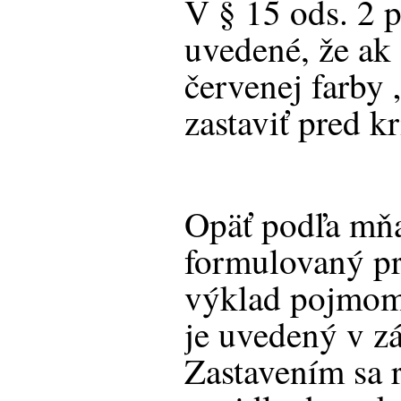
V § 15 ods. 2 p
uvedené, že ak 
červenej farby 
zastaviť pred k
Opäť podľa mňa
formulovaný pr
výklad pojmom
je uvedený v z
Zastavením sa 