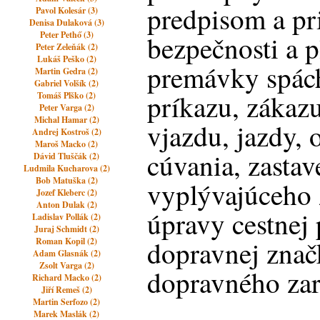
predpisom a pr
Pavol Kolesár (3)
Denisa Dulaková (3)
Peter Pethő (3)
bezpečnosti a p
Peter Zeleňák (2)
Lukáš Peško (2)
premávky spác
Martin Gedra (2)
Gabriel Volšík (2)
príkazu, zákaz
Tomáš Plško (2)
Peter Varga (2)
Michal Hamar (2)
vjazdu, jazdy, 
Andrej Kostroš (2)
Maroš Macko (2)
cúvania, zastav
Dávid Tluščák (2)
Ludmila Kucharova (2)
Bob Matuška (2)
vyplývajúceho 
Jozef Kleberc (2)
Anton Dulak (2)
úpravy cestnej
Ladislav Pollák (2)
Juraj Schmidt (2)
dopravnej znač
Roman Kopil (2)
Adam Glasnák (2)
Zsolt Varga (2)
dopravného zar
Richard Macko (2)
Jiří Remeš (2)
Martin Serfozo (2)
Marek Maslák (2)