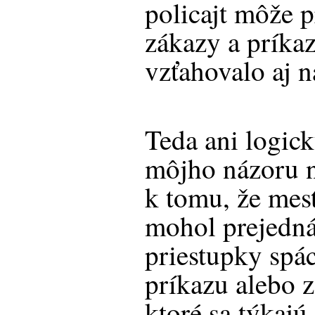
policajt môže p
zákazy a príkaz
vzťahovalo aj n
Teda ani logic
môjho názoru 
k tomu, že mest
mohol prejedná
priestupky spá
príkazu alebo z
ktoré sa týkajú 