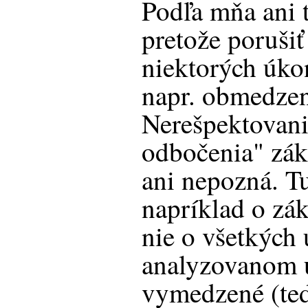
Podľa mňa ani 
pretože poruši
niektorých úko
napr. obmedzen
Nerešpektovan
odbočenia" zák
ani nepozná. T
napríklad o zá
nie o všetkých 
analyzovanom 
vymedzené (ted