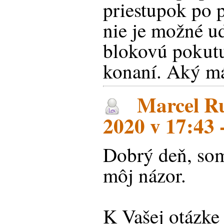
priestupok po p
nie je možné u
blokovú pokut
konaní. Aký má
Marcel Ru
2020 v 17:43 
Dobrý deň, som 
môj názor.
K Vašej otázk