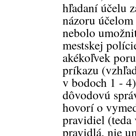
hľadaní účelu 
názoru účelom 
nebolo umožniť
mestskej políci
akékoľvek poru
príkazu (vzhľa
v bodoch 1 - 4
dôvodovú správ
hovorí o vymed
pravidiel (ted
pravidlá, nie u