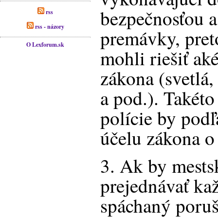
bezpečnosťou a
rss
rss - názory
premávky, pret
O Lexforum.sk
mohli riešiť ak
zákona (svetlá,
a pod.). Takét
polície by pod
účelu zákona o 
3. Ak by mests
prejednávať ka
spáchaný poruš