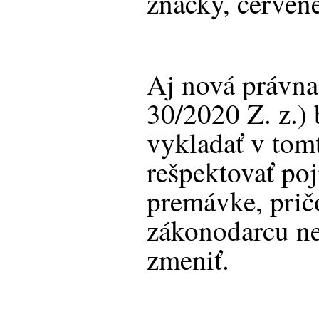
značky, červené
Aj nová právna
30/2020
Z. z.) 
vykladať v tom
rešpektovať po
premávke, prič
zákonodarcu ne
zmeniť.