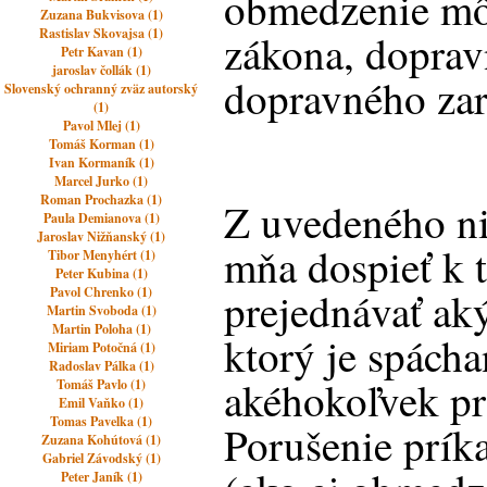
obmedzenie mô
Zuzana Bukvisova (1)
Rastislav Skovajsa (1)
zákona, doprav
Petr Kavan (1)
jaroslav čollák (1)
dopravného zar
Slovenský ochranný zväz autorský
(1)
Pavol Mlej (1)
Tomáš Korman (1)
Ivan Kormaník (1)
Marcel Jurko (1)
Roman Prochazka (1)
Z uvedeného ni
Paula Demianova (1)
Jaroslav Nižňanský (1)
mňa dospieť k 
Tibor Menyhért (1)
Peter Kubina (1)
Pavol Chrenko (1)
prejednávať ak
Martin Svoboda (1)
Martin Poloha (1)
ktorý je spách
Miriam Potočná (1)
Radoslav Pálka (1)
akéhokoľvek pr
Tomáš Pavlo (1)
Emil Vaňko (1)
Tomas Pavelka (1)
Porušenie prík
Zuzana Kohútová (1)
Gabriel Závodský (1)
Peter Janík (1)