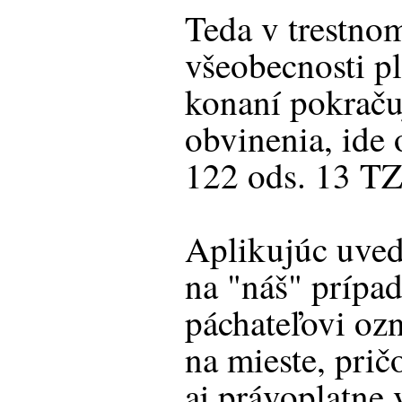
Teda v trestno
všeobecnosti pl
konaní pokraču
obvinenia, ide 
122 ods. 13 TZ
Aplikujúc uved
na "náš" prípad
páchateľovi oz
na mieste, prič
aj právoplatne 