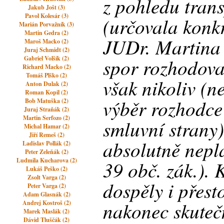
z pohledu tran
Jakub Jošt (3)
Pavol Kolesár (3)
(určovala konk
Marián Porvažník (3)
Martin Gedra (2)
JUDr. Martina 
Maroš Macko (2)
Juraj Schmidt (2)
Gabriel Volšík (2)
spor rozhodovat
Richard Macko (2)
Tomáš Plško (2)
však nikoliv (
Anton Dulak (2)
Roman Kopil (2)
výběr rozhodce
Bob Matuška (2)
Juraj Straňák (2)
Martin Serfozo (2)
smluvní strany)
Michal Hamar (2)
Jiří Remeš (2)
absolutně nepla
Ladislav Pollák (2)
Peter Zeleňák (2)
Ludmila Kucharova (2)
39 obč. zák.). 
Lukáš Peško (2)
Zsolt Varga (2)
dospěly i přest
Peter Varga (2)
Adam Glasnák (2)
nakonec skuteč
Andrej Kostroš (2)
Marek Maslák (2)
Dávid Tluščák (2)