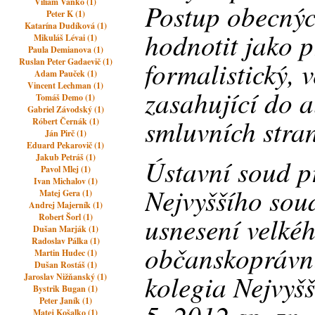
Viliam Vaňko (1)
Postup obecnýc
Peter K (1)
Katarína Dudíková (1)
hodnotit jako 
Mikuláš Lévai (1)
Paula Demianova (1)
formalistický, 
Ruslan Peter Gadaevič (1)
Adam Pauček (1)
Vincent Lechman (1)
zasahující do 
Tomáš Demo (1)
Gabriel Závodský (1)
smluvních stra
Róbert Černák (1)
Ján Pirč (1)
Eduard Pekarovič (1)
Jakub Petráš (1)
Ústavní soud p
Pavol Mlej (1)
Ivan Michalov (1)
Nejvyššího sou
Matej Gera (1)
Andrej Majerník (1)
usnesení velké
Robert Šorl (1)
Dušan Marják (1)
Radoslav Pálka (1)
občanskoprávn
Martin Hudec (1)
Dušan Rostáš (1)
kolegia Nejvyš
Jaroslav Nižňanský (1)
Bystrik Bugan (1)
Peter Janík (1)
Matej Košalko (1)