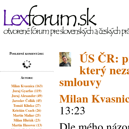
ÚS ČR: p
Posledné komentáre:
který nez
smlouvy
Autori:
Milan Kvasnica (163)
Juraj Gyarfas (119)
Milan Kvasni
Juraj Alexander (49)
Jaroslav Čollák (45)
13:23
Tomáš Klinka (27)
Kristián Csach (26)
Martin Maliar (25)
Milan Hlušák (23)
Dle mého názo
Martin Husovec (13)