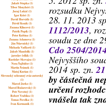
5. 2012 sp. zn.
Jakub Stupka (1)
rozsudku Nejvy
Tibor Menyhért (1)
Juraj Lukáč (1)
Igor Krist (1)
28. 11. 2013 sp
David Horváth (1)
Dávid Kozák (1)
1112/2013
, ro
Zuzana Klincová (1)
Patrik Pupík (1)
Peter Kubina (1)
soudu ze dne 29
Zuzana Adamova (1)
Ján Štiavnický (1)
Cdo 2504/201
Michaela Vadkerti (1)
Jakub Mandelík (1)
Nejvyššího sou
jaroslav čollák (1)
Rastislav Skovajsa (1)
Nora Šajbidor (1)
2014 sp. zn.
21
Martin Šrámek (1)
Matej Kurian (1)
by částečná ne
Slovenský ochranný zväz autorský
(1)
Marcel Jurko (1)
určení rozhodc
Marcel Ružarovský (1)
Petr Novotný (1)
vnášela tak zn
Robert Vrablica (1)
Tomas Pavelka (1)
Ivan Kormaník (1)