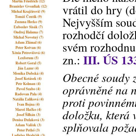
Martin Friedrich (12)
vrátil do hry (
Branislav Gvozdiak (12)
Michal Krajčírovič (9)
Tomáš Čentík (9)
Nejvyšším sou
Zuzana Hecko (9)
Ľuboslav Sisák (7)
rozhodčí dolož
Ondrej Halama (7)
Michal Novotný (7)
svém rozhodnu
Adam Zlámal (6)
Peter Kotvan (6)
Xénia Petrovičová (6)
III. ÚS 13
zn.:
Lexforum (5)
Robert Goral (5)
Ján Lazur (4)
Obecné soudy z
Monika Dubská (4)
Josef Kotásek (4)
Petr Kolman (4)
oprávněné na n
Pavol Szabo (4)
Radovan Pala (4)
proti povinném
Natália Ľalíková (4)
Ivan Bojna (4)
doložku, která 
Maroš Hačko (4)
Josef Šilhán (3)
Denisa Dulaková (3)
splňovala poža
Adam Valček (3)
Peter Pethő (3)
Ladislav Hrabčák (3)