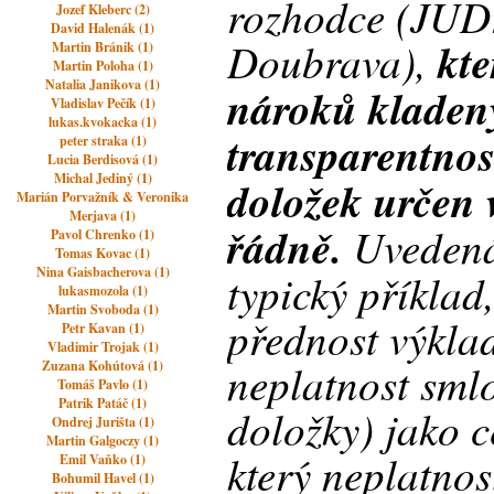
rozhodce (JUD
Jozef Kleberc (2)
David Halenák (1)
Doubrava),
kte
Martin Bránik (1)
Martin Poloha (1)
Natalia Janikova (1)
nároků kladen
Vladislav Pečík (1)
lukas.kvokacka (1)
transparentnos
peter straka (1)
Lucia Berdisová (1)
Michal Jediný (1)
doložek určen 
Marián Porvažník & Veronika
Merjava (1)
řádně.
Uvedená 
Pavol Chrenko (1)
Tomas Kovac (1)
Nina Gaisbacherova (1)
typický příklad
lukasmozola (1)
Martin Svoboda (1)
přednost výklad
Petr Kavan (1)
Vladimir Trojak (1)
neplatnost sml
Zuzana Kohútová (1)
Tomáš Pavlo (1)
Patrik Patáč (1)
doložky) jako c
Ondrej Jurišta (1)
Martin Galgoczy (1)
který neplatno
Emil Vaňko (1)
Bohumil Havel (1)