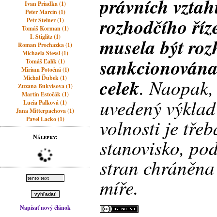
právních vztah
Ivan Priadka (1)
Peter Marcin (1)
rozhodčího říze
Petr Steiner (1)
Tomáš Korman (1)
I. Stiglitz (1)
musela být roz
Roman Prochazka (1)
Michaela Stessl (1)
sankcionována 
Tomáš Ľalík (1)
Miriam Potočná (1)
Michal Ďubek (1)
celek
. Naopak,
Zuzana Bukvisova (1)
Martin Estočák (1)
uvedený výklad
Lucia Palková (1)
Jana Mitterpachova (1)
Pavel Lacko (1)
volnosti je tře
Nálepky:
stanovisko, po
stran chráněna
míře.
Napísať nový článok