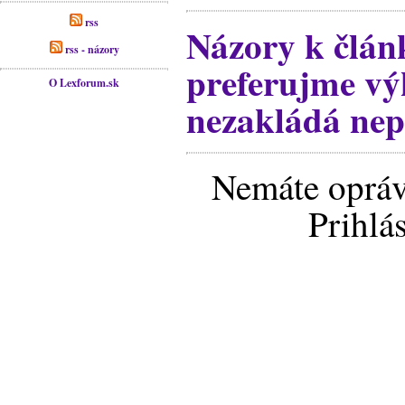
rss
Názory k člá
rss - názory
preferujme vý
O Lexforum.sk
nezakládá nep
Nemáte opráv
Prihlá