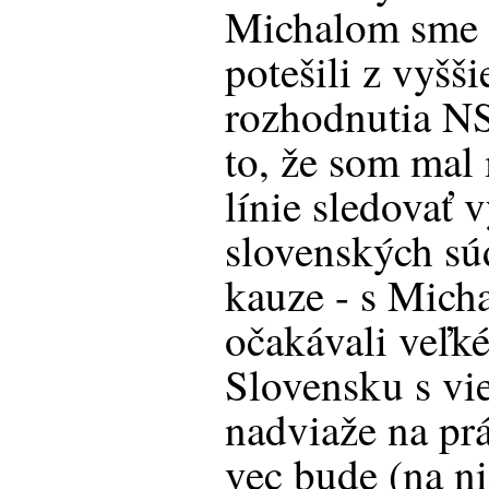
Michalom sme 
potešili z vyšš
rozhodnutia N
to, že som mal
línie sledovať 
slovenských sú
kauze - s Mich
očakávali veľké
Slovensku s vi
nadviaže na p
vec bude (na ni