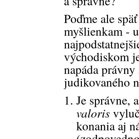
a správne?
Poďme ale späť
myšlienkam - 
najpodstatnejši
východiskom je
napáda právny 
judikovaného n
Je správne, 
valoris
vyluč
konania aj n
(zodpovednos