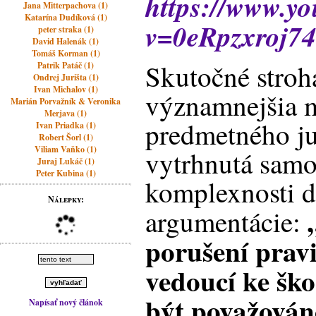
https://www.y
Jana Mitterpachova (1)
Katarína Dudíková (1)
v=0eRpzxroj7
peter straka (1)
David Halenák (1)
Tomáš Korman (1)
Skutočné strohá
Patrik Patáč (1)
Ondrej Jurišta (1)
Ivan Michalov (1)
významnejšia 
Marián Porvažník & Veronika
Merjava (1)
predmetného j
Ivan Priadka (1)
Robert Šorl (1)
Viliam Vaňko (1)
vytrhnutá samo
Juraj Lukáč (1)
Peter Kubina (1)
komplexnosti d
Nálepky:
argumentácie:
porušení pravi
vedoucí ke šk
být považován
Napísať nový článok