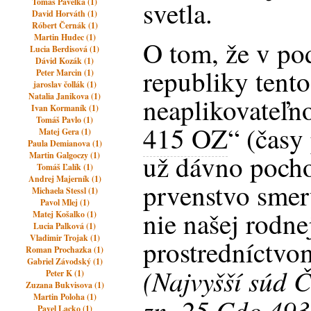
svetla.
Tomas Pavelka (1)
David Horváth (1)
Róbert Černák (1)
Martin Hudec (1)
O tom, že v p
Lucia Berdisová (1)
Dávid Kozák (1)
republiky tento
Peter Marcin (1)
jaroslav čollák (1)
Natalia Janikova (1)
neaplikovateľn
Ivan Kormaník (1)
Tomáš Pavlo (1)
415 OZ
“ (časy
Matej Gera (1)
Paula Demianova (1)
už dávno pocho
Martin Galgoczy (1)
Tomáš Ľalík (1)
Andrej Majerník (1)
prvenstvo smer
Michaela Stessl (1)
Pavol Mlej (1)
nie našej rodnej
Matej Košalko (1)
Lucia Palková (1)
Vladimir Trojak (1)
prostredníctv
Roman Prochazka (1)
Gabriel Závodský (1)
(Najvyšší súd Č
Peter K (1)
Zuzana Bukvisova (1)
Martin Poloha (1)
zn. 25 Cdo 493
Pavel Lacko (1)