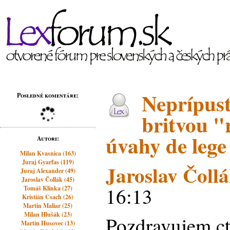
Neprípust
Posledné komentáre:
britvou "
úvahy de lege
Autori:
Milan Kvasnica (163)
Juraj Gyarfas (119)
Jaroslav Čoll
Juraj Alexander (49)
Jaroslav Čollák (45)
16:13
Tomáš Klinka (27)
Kristián Csach (26)
Martin Maliar (25)
Milan Hlušák (23)
Pozdravujem ct
Martin Husovec (13)