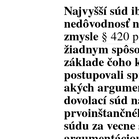
Najvyšší súd i
nedôvodnosť n
zmysle
§ 420 p
žiadnym spôso
základe čoho 
postupovali s
akých argume
dovolací súd 
prvoinštančné
súdu za vecne
argumentáciou