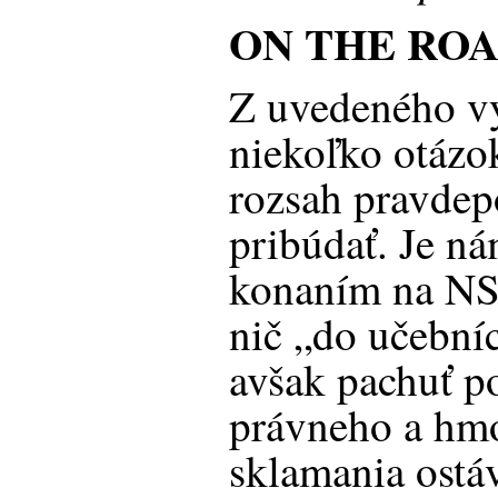
ON THE RO
Z uvedeného v
niekoľko otázok
rozsah pravde
pribúdať. Je ná
konaním na NS
nič „do učební
avšak pachuť po
právneho a hm
sklamania ostá