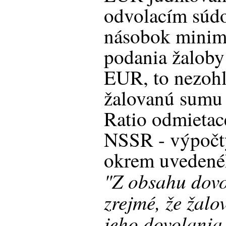
odvolacím súd
násobok minim
podania žaloby
EUR, to nezoh
žalovanú sumu
Ratio odmietac
NSSR - výpočty
okrem uvedené
"Z obsahu dovo
zrejmé, že žalo
jeho dovolania