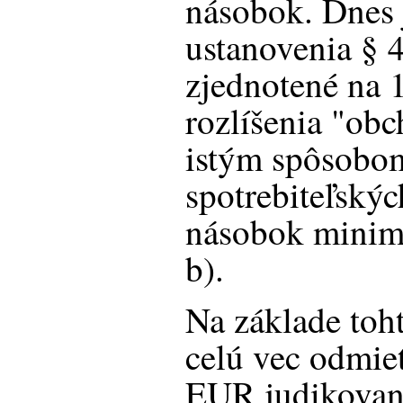
násobok. Dnes 
ustanovenia § 4
zjednotené na 
rozlíšenia "obc
istým spôsobo
spotrebiteľský
násobok minimá
b).
Na základe to
celú vec odmie
EUR judikovan