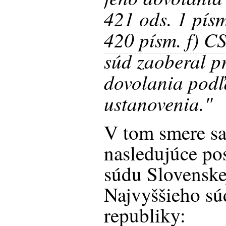
421 ods. 1 pís
420 písm. f) C
súd zaoberal p
dovolania podľ
ustanovenia."
V tom smere sa
nasledujúce po
súdu Slovenskej
Najvyššieho sú
republiky: