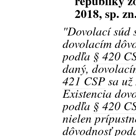
republiky z
2018, sp. z
"Dovolací súd 
dovolacím dôv
podľa
§ 420 C
daný, dovolac
421 CSP
sa už
Existencia dov
podľa
§ 420 C
nielen prípustn
dôvodnosť pod