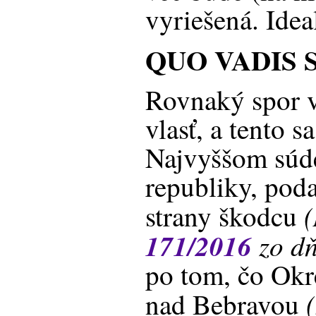
vyriešená. Ideali
QUO VADIS 
Rovnaký spor v
vlasť, a tento s
Najvyššom súd
republiky, pod
(
strany škodcu
171/2016
zo dň
po tom, čo Ok
nad Bebravou