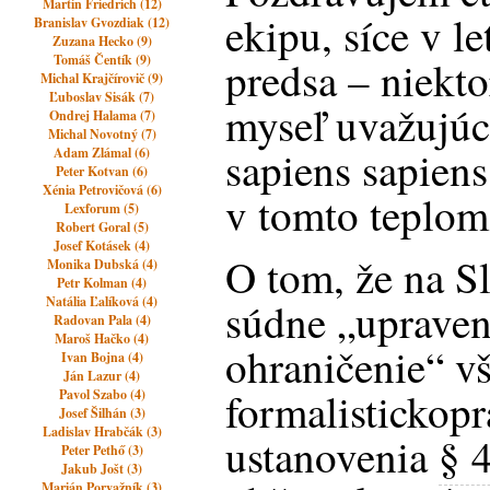
Martin Friedrich (12)
ekipu, síce v l
Branislav Gvozdiak (12)
Zuzana Hecko (9)
Tomáš Čentík (9)
predsa – niekt
Michal Krajčírovič (9)
Ľuboslav Sisák (7)
myseľ uvažujú
Ondrej Halama (7)
Michal Novotný (7)
sapiens sapiens
Adam Zlámal (6)
Peter Kotvan (6)
Xénia Petrovičová (6)
v tomto teplom
Lexforum (5)
Robert Goral (5)
Josef Kotásek (4)
O tom, že na S
Monika Dubská (4)
Petr Kolman (4)
Natália Ľalíková (4)
súdne „upraveni
Radovan Pala (4)
Maroš Hačko (4)
ohraničenie“ v
Ivan Bojna (4)
Ján Lazur (4)
formalistickopr
Pavol Szabo (4)
Josef Šilhán (3)
Ladislav Hrabčák (3)
ustanovenia
§ 
Peter Pethő (3)
Jakub Jošt (3)
Marián Porvažník (3)