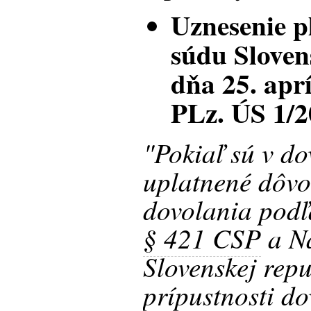
Uznesenie p
súdu Sloven
dňa 25. aprí
PLz. ÚS 1/
"Pokiaľ sú v d
uplatnené dôvo
dovolania pod
§ 421 CSP
a Na
Slovenskej repu
prípustnosti d