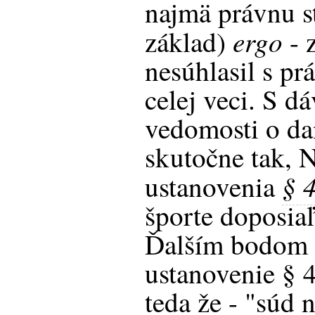
najmä právnu s
ergo
základ)
- 
nesúhlasil s p
celej veci. S d
vedomosti o dan
skutočne tak, 
§ 
ustanovenia
športe doposia
Ďalším bodom p
ustanovenie § 4
teda že - "súd