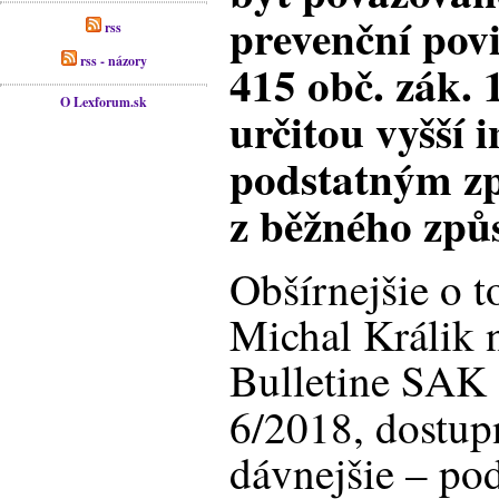
prevenční povi
rss
rss - názory
415 obč. zák. 
O Lexforum.sk
určitou vyšší 
podstatným z
z běžného způ
Obšírnejšie o t
Michal Králik 
Bulletine SAK (
6/2018, dostu
dávnejšie – po