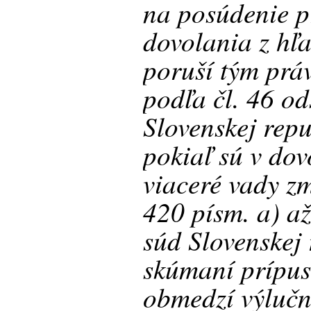
na posúdenie p
dovolania z hľ
poruší tým prá
podľa čl. 46 od
Slovenskej rep
pokiaľ sú v do
viaceré vady z
420 písm. a) až
súd Slovenskej 
skúmaní prípus
obmedzí výluč