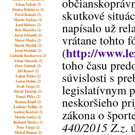
občianskoprávn
Adam Valček (3)
Denisa Dulaková (3)
skutkové situác
Pavol Kolesár (3)
Martin Serfozo (2)
napísalo už rela
Jozef Kleberc (2)
Bob Matuška (2)
vrátane tohto f
Juraj Schmidt (2)
Maroš Macko (2)
Marek Maslák (2)
http://www.l
(
Juraj Straňák (2)
Ludmila Kucharova (2)
toho času pred
Adam Glasnák (2)
Peter Zeleňák (2)
Jiří Remeš (2)
súvislosti s pr
Lukáš Peško (2)
Anton Dulak (2)
legislatívnym 
Zsolt Varga (2)
Dávid Tluščák (2)
Tomáš Plško (2)
neskoršieho pr
Roman Kopil (2)
Ladislav Pollák (2)
zákona o šport
Andrej Kostroš (2)
Martin Gedra (2)
440/2015 Z.z
Richard Macko (2)
. 
Peter Varga (2)
Michal Hamar (2)