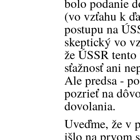
bolo podanie d
(vo vzťahu k 
postupu na ÚS
skeptický vo vz
že ÚSSR tento 
sťažnosť ani ne
Ale predsa - po
pozrieť na dôv
dovolania.
Uveďme, že v 
išlo na prvom s