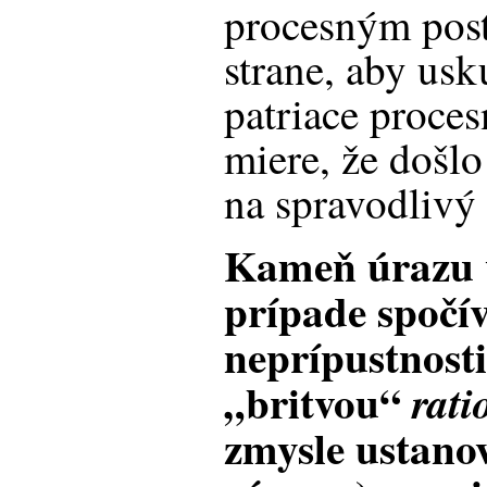
procesným pos
strane, aby usk
patriace proces
miere, že došlo
na spravodlivý 
Kameň úrazu 
prípade spočív
neprípustnosti
„britvou“
rati
zmysle ustanov