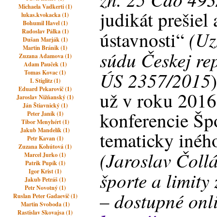
Michaela Vadkerti (1)
judikát prešiel
lukas.kvokacka (1)
Bohumil Havel (1)
(Uz
Radoslav Pálka (1)
ústavnosti“
Dušan Marják (1)
Martin Bránik (1)
súdu Českej repu
Zuzana Adamova (1)
Adam Pauček (1)
ÚS 2357/2015
Tomas Kovac (1)
I. Stiglitz (1)
Eduard Pekarovič (1)
už v roku 2016
Jaroslav Nižňanský (1)
Ján Štiavnický (1)
konferencie Šp
Peter Janík (1)
Tibor Menyhért (1)
Jakub Mandelík (1)
tematicky inéh
Petr Kavan (1)
Zuzana Kohútová (1)
(Jaroslav Čollá
Marcel Jurko (1)
Patrik Pupík (1)
Igor Krist (1)
športe a limity
Jakub Petráš (1)
Petr Novotný (1)
– dostupné onl
Ruslan Peter Gadaevič (1)
Martin Svoboda (1)
Rastislav Skovajsa (1)