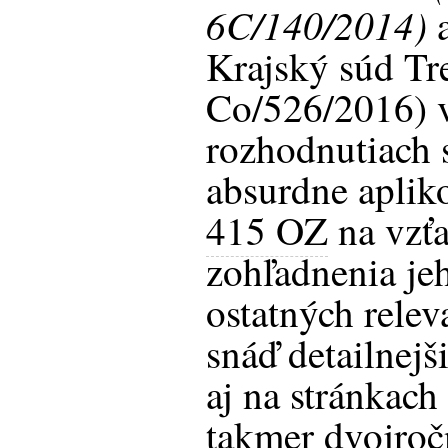
6C/140/2014)
a
Krajský súd Tre
Co/526/2016) v
rozhodnutiach 
absurdne aplik
415 OZ
na vzťa
zohľadnenia jeh
ostatných relev
snáď detailnej
aj na stránkach
takmer dvojro