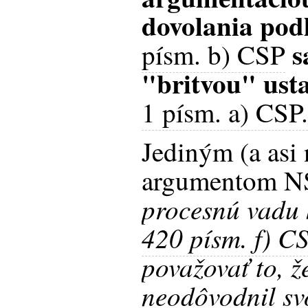
dovolania pod
s
písm. b) CSP
"britvou" ust
1 písm. a) CSP
Jediným (a asi
argumentom NS
procesnú vadu
420 písm. f) C
považovať to, ž
neodôvodnil sv