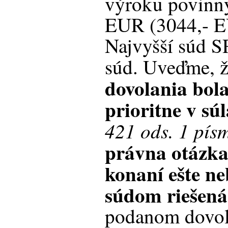
výroku povinný
EUR (3044,- EU
Najvyšší súd S
súd. Uveďme, 
dovolania bol
prioritne v sú
421 ods. 1 písm
právna otázka
konaní ešte n
súdom riešen
podanom dovol