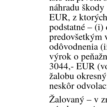
náhradu škody 
EUR, z ktorých 
podstatné – (i
predovšetkým 
odôvodnenia (i
výrok o peňaž
3044,- EUR (vo
žalobu okresný
neskôr odvolací
Žalovaný – v z