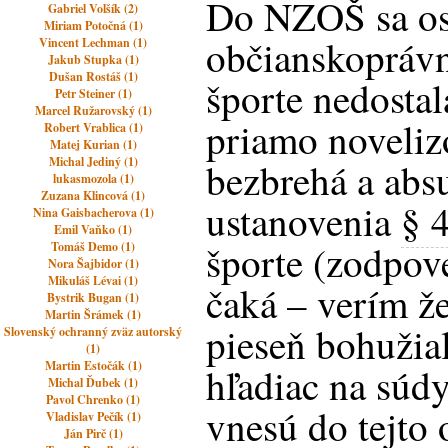
Do NZOŠ sa os
Gabriel Volšík (2)
Miriam Potočná (1)
občianskoprávn
Vincent Lechman (1)
Jakub Stupka (1)
Dušan Rostáš (1)
športe nedostal
Petr Steiner (1)
Marcel Ružarovský (1)
priamo noveliz
Robert Vrablica (1)
Matej Kurian (1)
Michal Jediný (1)
bezbrehá a abs
lukasmozola (1)
Zuzana Klincová (1)
ustanovenia
§ 
Nina Gaisbacherova (1)
Emil Vaňko (1)
športe (zodpov
Tomáš Demo (1)
Nora Šajbidor (1)
Mikuláš Lévai (1)
čaká – verím že
Bystrik Bugan (1)
Martin Šrámek (1)
pieseň bohužia
Slovenský ochranný zväz autorský
(1)
Martin Estočák (1)
hľadiac na súdy
Michal Ďubek (1)
Pavol Chrenko (1)
vnesú do tejto 
Vladislav Pečík (1)
Ján Pirč (1)