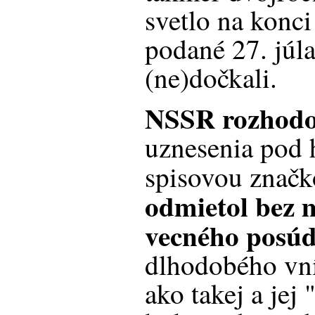
svetlo na konci
podané 27. júl
(ne)dočkali.
NSSR rozhodo
uznesenia pod
spisovou znač
odmietol
bez 
vecného posúd
dlhodobého vní
ako takej a jej