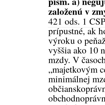
písm. a)
neguj
založenú v zm
421 ods. 1 CS
prípustné, ak 
výroku o peňaž
vyššia ako 10 
mzdy. V časoc
„majetkovým c
minimálnej mz
občianskoprávn
obchodnoprávn