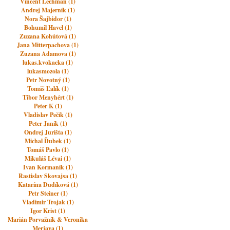
Vincent Lechman (1)
Andrej Majerník (1)
Nora Šajbidor (1)
Bohumil Havel (1)
Zuzana Kohútová (1)
Jana Mitterpachova (1)
Zuzana Adamova (1)
lukas.kvokacka (1)
lukasmozola (1)
Petr Novotný (1)
Tomáš Ľalík (1)
Tibor Menyhért (1)
Peter K (1)
Vladislav Pečík (1)
Peter Janík (1)
Ondrej Jurišta (1)
Michal Ďubek (1)
Tomáš Pavlo (1)
Mikuláš Lévai (1)
Ivan Kormaník (1)
Rastislav Skovajsa (1)
Katarína Dudíková (1)
Petr Steiner (1)
Vladimir Trojak (1)
Igor Krist (1)
Marián Porvažník & Veronika
Merjava (1)