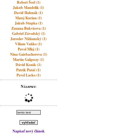
Robert Šorl (1)
Jakub Mandelík (1)
David Halenák (1)
Matej Kurian (1)
Jakub Stupka (1)
Zuzana Bukvisova (1)
Gabriel Závodský (1)
Jaroslav Nižňanský (1)
Viliam Vaňko (1)
Pavol Mlej (1)
Nina Gaisbacherova (1)
Martin Galgoczy (1)
Dávid Kozák (1)
Patrik Patáč (1)
Pavel Lacko (1)
Nálepky:
Napísať nový článok