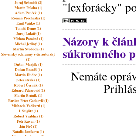
"lexforácky" po
Juraj Schmidt (2)
Martin Poloha (1)
Adam Pauček (1)
Roman Prochazka (1)
Emil Vaňko (1)
Tomáš Demo (1)
Juraj Lukáč (1)
Názory k člán
Miriam Potočná (1)
Michal Jediný (1)
súkromného pr
Martin Svoboda (1)
Slovenský ochranný zväz autorský
(1)
Dušan Marják (1)
Dušan Rostáš (1)
Nemáte opráv
Martin Hudec (1)
peter straka (1)
Prihlá
Róbert Černák (1)
Eduard Pekarovič (1)
Martin Bránik (1)
Ruslan Peter Gadaevič (1)
Michaela Vadkerti (1)
I. Stiglitz (1)
Robert Vrablica (1)
Petr Kavan (1)
Ján Pirč (1)
Natalia Janikova (1)