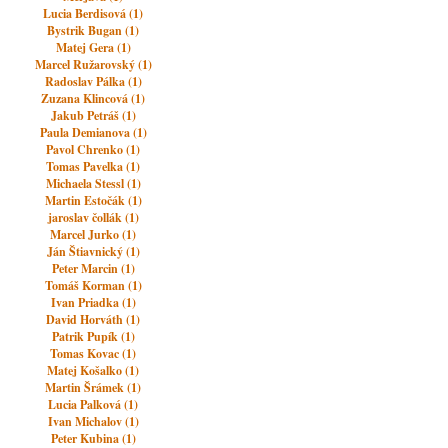
Lucia Berdisová (1)
Bystrik Bugan (1)
Matej Gera (1)
Marcel Ružarovský (1)
Radoslav Pálka (1)
Zuzana Klincová (1)
Jakub Petráš (1)
Paula Demianova (1)
Pavol Chrenko (1)
Tomas Pavelka (1)
Michaela Stessl (1)
Martin Estočák (1)
jaroslav čollák (1)
Marcel Jurko (1)
Ján Štiavnický (1)
Peter Marcin (1)
Tomáš Korman (1)
Ivan Priadka (1)
David Horváth (1)
Patrik Pupík (1)
Tomas Kovac (1)
Matej Košalko (1)
Martin Šrámek (1)
Lucia Palková (1)
Ivan Michalov (1)
Peter Kubina (1)