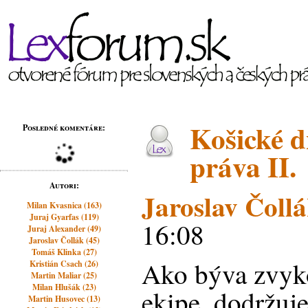
Košické 
Posledné komentáre:
práva II.
Autori:
Jaroslav Čoll
Milan Kvasnica (163)
Juraj Gyarfas (119)
16:08
Juraj Alexander (49)
Jaroslav Čollák (45)
Tomáš Klinka (27)
Ako býva zvyko
Kristián Csach (26)
Martin Maliar (25)
Milan Hlušák (23)
ekipe, dodržuj
Martin Husovec (13)