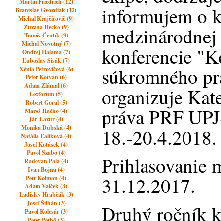
Martin Friedrich (12)
informujem o 
Branislav Gvozdiak (12)
Michal Krajčírovič (9)
Zuzana Hecko (9)
medzinárodnej 
Tomáš Čentík (9)
Michal Novotný (7)
konferencie "K
Ondrej Halama (7)
Ľuboslav Sisák (7)
súkromného prá
Xénia Petrovičová (6)
Peter Kotvan (6)
Adam Zlámal (6)
organizuje Kat
Lexforum (5)
Robert Goral (5)
práva PRF UPJ
Maroš Hačko (4)
Ján Lazur (4)
Monika Dubská (4)
18.-20.4.2018.
Natália Ľalíková (4)
Josef Kotásek (4)
Pavol Szabo (4)
Prihlasovanie 
Radovan Pala (4)
Ivan Bojna (4)
31.12.2017.
Petr Kolman (4)
Adam Valček (3)
Ladislav Hrabčák (3)
Josef Šilhán (3)
Druhý ročník k
Pavol Kolesár (3)
Peter Pethő (3)