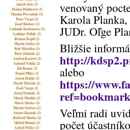
venovaný pocte
Jakub Jošt (3)
Denisa Dulaková (3)
Marián Porvažník (3)
Karola Planka, 
Peter Varga (2)
Jozef Kleberc (2)
JUDr. Oľge Pla
Ludmila Kucharova (2)
Ladislav Pollák (2)
Roman Kopil (2)
Bližšie informá
Martin Gedra (2)
Bob Matuška (2)
Peter Zeleňák (2)
http://kdsp2.p
Andrej Kostroš (2)
Gabriel Volšík (2)
alebo
Jiří Remeš (2)
Tomáš Plško (2)
Anton Dulak (2)
https://www.
Dávid Tluščák (2)
Zsolt Varga (2)
ref=bookmark
Juraj Straňák (2)
Marek Maslák (2)
Maroš Macko (2)
Martin Serfozo (2)
Veľmi radi uvi
Adam Glasnák (2)
Richard Macko (2)
počet účastník
Michal Hamar (2)
Lukáš Peško (2)