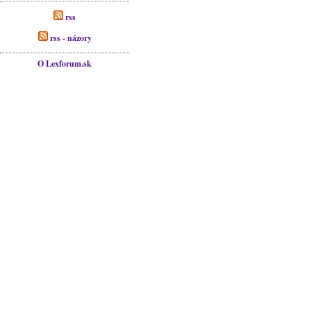
rss
rss - názory
O Lexforum.sk