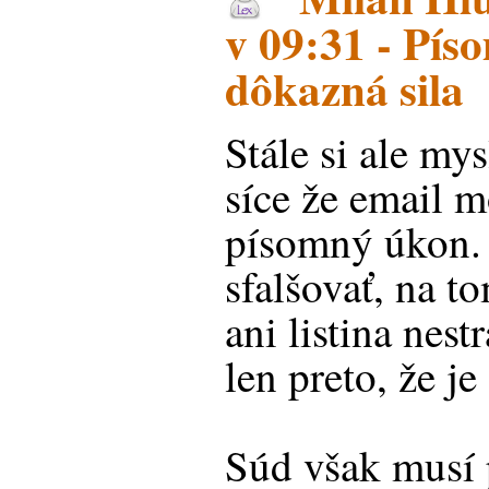
v 09:31 - Pís
dôkazná sila
Stále si ale mys
síce že email 
písomný úkon. 
sfalšovať, na t
ani listina nes
len preto, že je
Súd však musí 