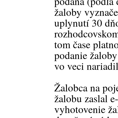
podaná (podľa 
žaloby vyznač
uplynutí 30 dň
rozhodcovskom
tom čase platn
podanie žaloby
vo veci nariadi
Žalobca na poje
žalobu zaslal 
vyhotovenie ža