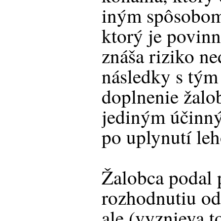
iným spôsobom
ktorý je povinn
znáša riziko ne
následky s tým
doplnenie žalob
jediným účinný
po uplynutí leh
Žalobca podal 
rozhodnutiu od
ale (vyznieva t