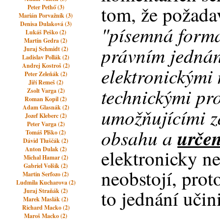
tom, že požad
Peter Pethő (3)
Marián Porvažník (3)
Denisa Dulaková (3)
"písemná forma
Lukáš Peško (2)
Martin Gedra (2)
právním jedná
Juraj Schmidt (2)
Ladislav Pollák (2)
Andrej Kostroš (2)
elektronickými
Peter Zeleňák (2)
Jiří Remeš (2)
technickými pr
Zsolt Varga (2)
Roman Kopil (2)
Adam Glasnák (2)
umožňujícími z
Jozef Kleberc (2)
Peter Varga (2)
obsahu a
určen
Tomáš Plško (2)
Dávid Tluščák (2)
Anton Dulak (2)
elektronicky n
Michal Hamar (2)
Gabriel Volšík (2)
neobstojí, prot
Martin Serfozo (2)
Ludmila Kucharova (2)
to jednání učini
Juraj Straňák (2)
Marek Maslák (2)
Richard Macko (2)
Maroš Macko (2)