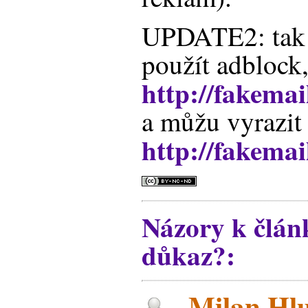
UPDATE2: tak 
použít adblock, 
http://fakemai
a můžu vyrazit 
http://fakema
Názory k člán
důkaz?:
Milan Hlu