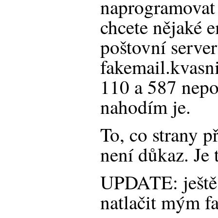
naprogramovat k
chcete nějaké e
poštovní serve
fakemail.kvasni
110 a 587 nepob
nahodím je.
To, co strany p
není důkaz. Je 
UPDATE: ještě
natlačit mým f