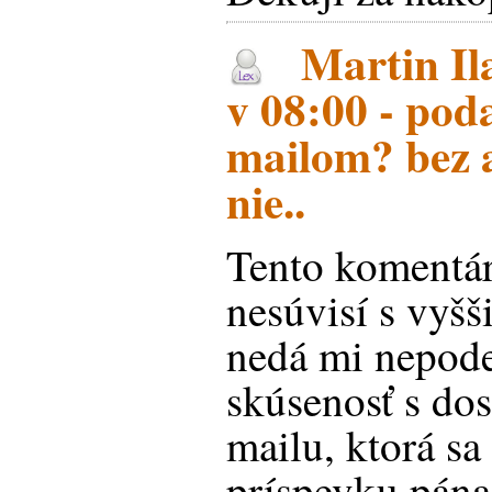
Martin Il
v 08:00 - pod
mailom? bez a
nie..
Tento komentár
nesúvisí s vyš
nedá mi nepodel
skúsenosť s dos
mailu, ktorá sa
príspevku pána