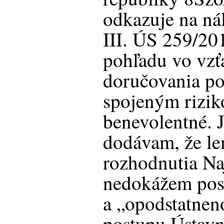
odkazuje na ná
III. ÚS 259/201
pohľadu vo vzť
doručovania po
spojeným rizi
benevolentné.
dodávam, že le
rozhodnutia Na
nedokážem posú
a „opodstatnen
postupu Ústav