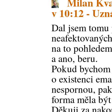
Milan Kva
v 10:12 - Uz
Dal jsem tomu 
neafektovaných
na to pohledem
a ano, beru.
Pokud bychom 
o existenci ema
nespornou, pak
forma měla být
Děkuji za nako