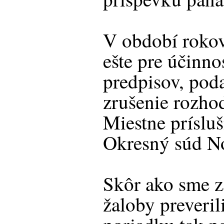
V období rokov
ešte pre účinn
predpisov, pod
zrušenie rozho
Miestne prísl
Okresný súd N
Skôr ako sme z
žaloby preveril