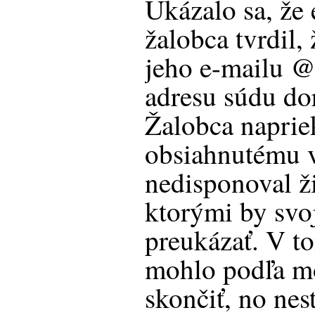
Ukázalo sa, že 
žalobca tvrdil,
jeho e-mailu @
adresu súdu do
Žalobca naprie
obsiahnutému v
nedisponoval ž
ktorými by svo
preukázať. V 
mohlo podľa m
skončiť, no nest