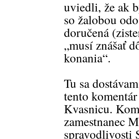
uviedli, že ak 
so žalobou odos
doručená (ziste
„musí znášať d
konania“.
Tu sa dostávam
tento komentár
Kvasnicu. Kom
zamestnanec Mi
spravodlivosti 