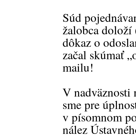
Súd pojednávan
žalobca doloží
dôkaz o odosla
začal skúmať „
mailu!
V nadväznosti 
sme pre úplnos
v písomnom po
nález Ústavnéh