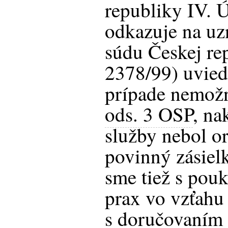
republiky IV. 
odkazuje na uz
súdu Českej r
2378/99) uvied
prípade nemož
ods. 3 OSP
, na
služby nebol o
povinný zásiel
sme tiež s pou
prax vo vzťahu
s doručovaním