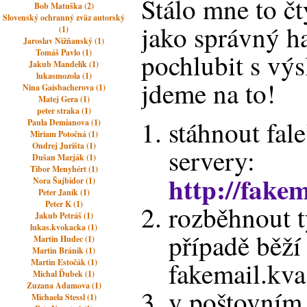
Stálo mne to čt
Bob Matuška (2)
Slovenský ochranný zväz autorský
jako správný h
(1)
Jaroslav Nižňanský (1)
Tomáš Pavlo (1)
pochlubit s výs
Jakub Mandelík (1)
lukasmozola (1)
jdeme na to!
Nina Gaisbacherova (1)
Matej Gera (1)
peter straka (1)
stáhnout fal
Paula Demianova (1)
Miriam Potočná (1)
Ondrej Jurišta (1)
servery:
Dušan Marják (1)
Tibor Menyhért (1)
http://fakem
Nora Šajbidor (1)
Peter Janík (1)
Peter K (1)
rozběhnout t
Jakub Petráš (1)
lukas.kvokacka (1)
případě běž
Martin Hudec (1)
Martin Bránik (1)
fakemail.kva
Martin Estočák (1)
Michal Ďubek (1)
Zuzana Adamova (1)
v poštovním 
Michaela Stessl (1)