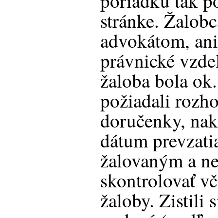
poriadku tak p
stránke. Žalob
advokátom, an
právnické vzdel
žaloba bola ok.
požiadali rozh
doručenky, nak
dátum prevzati
žalovaným a n
skontrolovať v
žaloby. Zistili