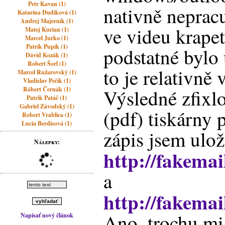
Petr Kavan (1)
nativně nepracuj
Katarína Dudíková (1)
Andrej Majerník (1)
ve videu krapet
Matej Kurian (1)
Marcel Jurko (1)
Patrik Pupík (1)
podstatné bylo 
Dávid Kozák (1)
Robert Šorl (1)
to je relativně
Marcel Ružarovský (1)
Vladislav Pečík (1)
Róbert Černák (1)
Výsledné zfixl
Patrik Patáč (1)
Gabriel Závodský (1)
(pdf) tiskárny 
Robert Vrablica (1)
Lucia Berdisová (1)
zápis jsem ulož
Nálepky:
http://fakemai
a
http://fakemai
Ano, trochu mi
Napísať nový článok