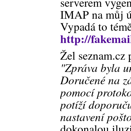
serverem vygen
IMAP na můj ú
Vypadá to témě
http://fakemai
Žel seznam.cz p
"Zpráva byla u
Doručené na z
pomocí protok
potíží doporuč
nastavení pošto
dokonalou iluz