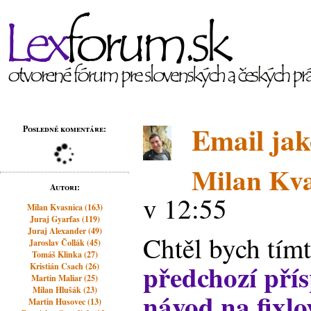
Email ja
Posledné komentáre:
Milan Kva
Autori:
v 12:55
Milan Kvasnica (163)
Juraj Gyarfas (119)
Juraj Alexander (49)
Chtěl bych tím
Jaroslav Čollák (45)
Tomáš Klinka (27)
předchozí přís
Kristián Csach (26)
Martin Maliar (25)
Milan Hlušák (23)
návod na fixlo
Martin Husovec (13)