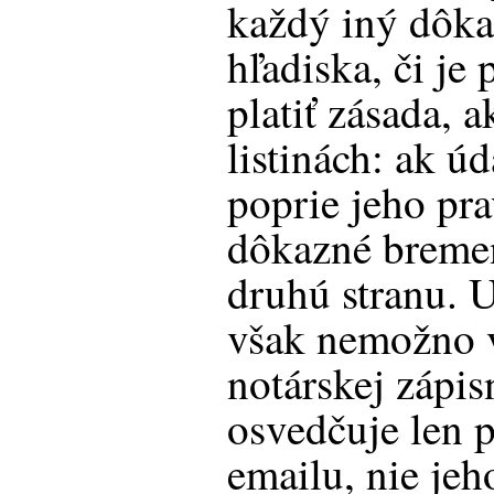
každý iný dôka
hľadiska, či je
platiť zásada, ak
listinách: ak ú
poprie jeho pra
dôkazné bremen
druhú stranu. 
však nemožno v
notárskej zápis
osvedčuje len p
emailu, nie jeh