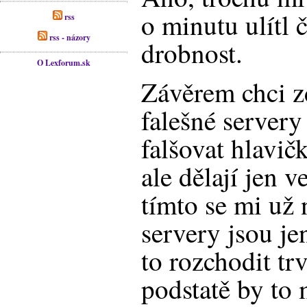
o minutu ulítl č
rss
rss - názory
drobnost.
O Lexforum.sk
Závěrem chci z
falešné server
falšovat hlavič
ale dělají jen v
tímto se mi už 
servery jsou je
to rozchodit tr
podstatě by to