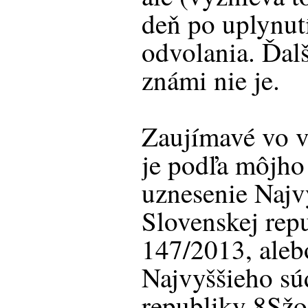
deň po uplynut
odvolania. Ďalš
známi nie je.
Zaujímavé vo v
je podľa môjho
uznesenie Najv
Slovenskej rep
147/2013, aleb
Najvyššieho sú
republiky 8Sžo