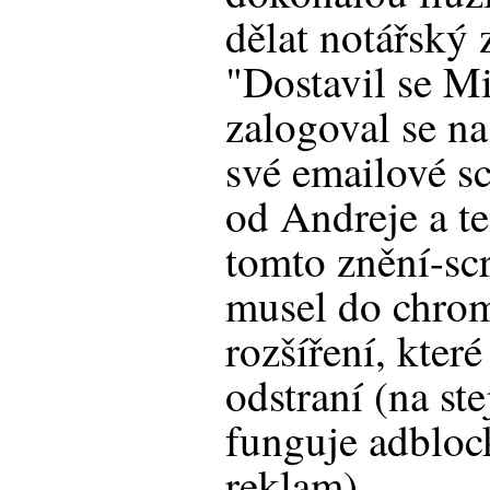
dělat notářský 
"Dostavil se M
zalogoval se na
své emailové sc
od Andreje a te
tomto znění-sc
musel do chrom
rozšíření, kter
odstraní (na st
funguje adbloc
reklam).