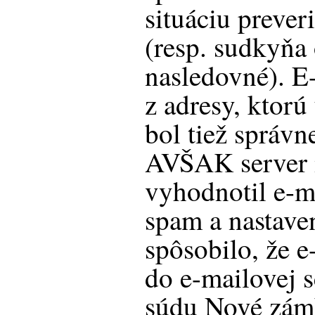
situáciu preveri
(resp. sudkyňa
nasledovné). E
z adresy, ktorú
bol tiež správn
AVŠAK server m
vyhodnotil e-m
spam a nastaven
spôsobilo, že e
do e-mailovej 
súdu Nové zám