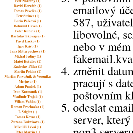
Petr Novotný (1)
emailový úče
David Horváth (1)
Tomas Pavelka (1)
Petr Steiner (1)
587, uživate
Lucia Palková (1)
Bohumil Havel (1)
libovolné, se
Peter Kubina (1)
Rastislav Skovajsa (1)
Pavel Lacko (1)
nebo v mém 
Igor Krist (1)
Jana Mitterpachova (1)
fakemail.kva
Michal Jediný (1)
Matej Košalko (1)
změnit datum
Radoslav Pálka (1)
Martin Poloha (1)
Marián Porvažník & Veronika
pracují s da
Merjava (1)
Adam Pauček (1)
poštovním k
Ivan Kormaník (1)
Vladimir Trojak (1)
Viliam Vaňko (1)
odeslat emai
Roman Prochazka (1)
I. Stiglitz (1)
server, který
Tomas Kovac (1)
Zuzana Bukvisova (1)
pop3 server
Mikuláš Lévai (1)
Peter Marcin (1)