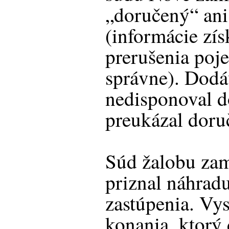
„doručený“ an
(informácie zí
prerušenia poje
správne). Dodá
nedisponoval 
preukázal doru
Súd žalobu zam
priznal náhrad
zastúpenia. Vys
konania, ktorý