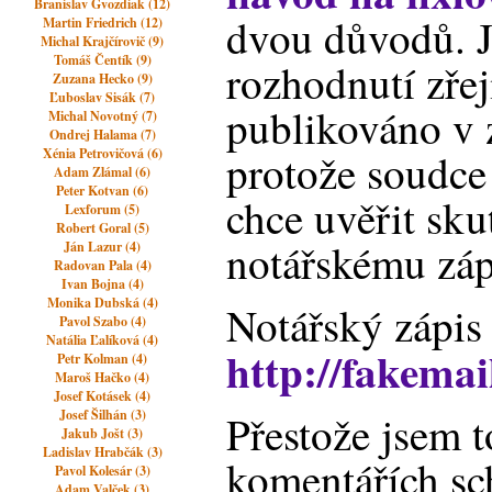
Branislav Gvozdiak (12)
dvou důvodů. J
Martin Friedrich (12)
Michal Krajčírovič (9)
Tomáš Čentík (9)
rozhodnutí zře
Zuzana Hecko (9)
Ľuboslav Sisák (7)
publikováno v 
Michal Novotný (7)
Ondrej Halama (7)
Xénia Petrovičová (6)
protože soudce
Adam Zlámal (6)
Peter Kotvan (6)
chce uvěřit sku
Lexforum (5)
Robert Goral (5)
notářskému záp
Ján Lazur (4)
Radovan Pala (4)
Ivan Bojna (4)
Monika Dubská (4)
Notářský zápis
Pavol Szabo (4)
Natália Ľalíková (4)
http://fakema
Petr Kolman (4)
Maroš Hačko (4)
Josef Kotásek (4)
Josef Šilhán (3)
Přestože jsem t
Jakub Jošt (3)
Ladislav Hrabčák (3)
komentářích sch
Pavol Kolesár (3)
Adam Valček (3)