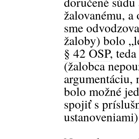
doručené súdu
žalovanému, a 
sme odvodzova
žaloby) bolo „
§ 42 OSP
, ted
(žalobca nepou
argumentáciu, 
bolo možné jed
spojiť s príslu
ustanoveniami)