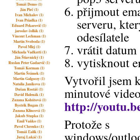
Tomáš Demo (1)
přijmout ema
Ján Pirč (1)
Ivan Michalov (1)
serveru, kte
Ivan Priadka (1)
Eduard Pekarovič (1)
jaroslav čollák (1)
odesílatele
Vincent Lechman (1)
Martin Svoboda (1)
vrátit datum 
Pavol Mlej (1)
Michaela Vadkerti (1)
vytisknout e
Ján Štiavnický (1)
Ruslan Peter Gadaevič (1)
Tomáš Korman (1)
Martin Šrámek (1)
Vytvořil jsem 
Martin Galgoczy (1)
Natalia Janikova (1)
minutové video
Dušan Rostáš (1)
David Halenák (1)
Zuzana Kohútová (1)
http://youtu
Bystrik Bugan (1)
Zuzana Klincová (1)
Jakub Stupka (1)
Protože s
Emil Vaňko (1)
Pavol Chrenko (1)
windows/outl
Tomáš Ľalík (1)
Juraj Lukáč (1)