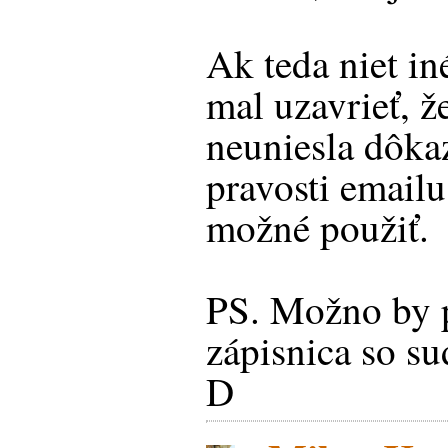
Ak teda niet i
mal uzavrieť, ž
neuniesla dôka
pravosti emailu
možné použiť.
PS. Možno by 
zápisnica so s
D