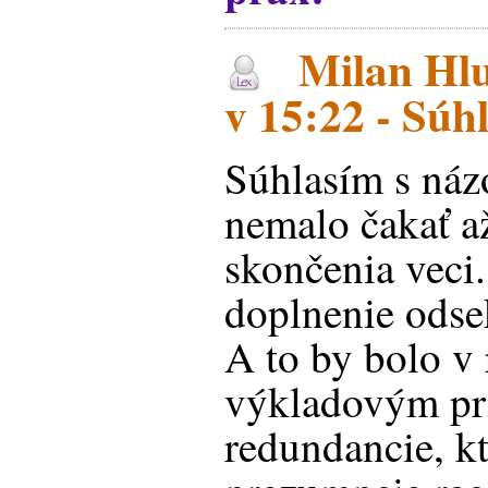
Milan Hlu
v 15:22 - Súh
Súhlasím s náz
nemalo čakať a
skončenia veci.
doplnenie odse
A to by bolo v 
výkladovým pr
redundancie, k