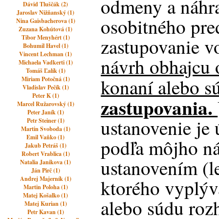
odmeny a náhr
Dávid Tluščák (2)
Jaroslav Nižňanský (1)
osobitného pre
Nina Gaisbacherova (1)
Zuzana Kohútová (1)
Tibor Menyhért (1)
zastupovanie v
Bohumil Havel (1)
Vincent Lechman (1)
návrh obhajcu 
Michaela Vadkerti (1)
Tomáš Ľalík (1)
konaní alebo s
Miriam Potočná (1)
Vladislav Pečík (1)
Peter K (1)
zastupovania.
Marcel Ružarovský (1)
Peter Janík (1)
ustanovenie je
Petr Steiner (1)
Martin Svoboda (1)
Emil Vaňko (1)
podľa môjho ná
Jakub Petráš (1)
Robert Vrablica (1)
ustanovením (le
Natalia Janikova (1)
Ján Pirč (1)
Andrej Majerník (1)
ktorého vyplý
Martin Poloha (1)
Matej Košalko (1)
alebo súdu roz
Matej Kurian (1)
Petr Kavan (1)