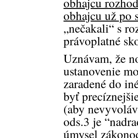
obhajcu rozhod
obhajcu už po
„nečakali“ s r
právoplatné sko
Uznávam, že n
ustanovenie mo
zaradené do in
byť precíznejši
(aby nevyvoláv
ods.3 je “nadr
úmysel zákonod