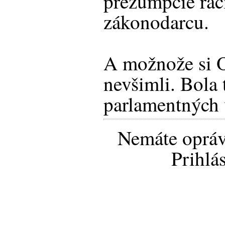
prezumpcie rac
zákonodarcu.
A možnože si
nevšimli. Bola 
parlamentných 
Nemáte opráv
Prihlá