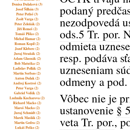
Denisa Dulaková (3)
podaný predčas
Josef Šilhán (3)
Peter Pethő (3)
nezodpovedá u
Zsolt Varga (2)
Peter Zeleňák (2)
Jiří Remeš (2)
ods.5 Tr. por.
N
Tomáš Plško (2)
Michal Hamar (2)
odmieta uznese
Roman Kopil (2)
Jozef Kleberc (2)
resp. podáva sť
Juraj Straňák (2)
Adam Glasnák (2)
Bob Matuška (2)
uzneseniam súd
Ladislav Pollák (2)
Martin Serfozo (2)
odmeny a pod.
Anton Dulak (2)
Andrej Kostroš (2)
Peter Varga (2)
Gabriel Volšík (2)
Vôbec nie je pr
Ludmila Kucharova (2)
Richard Macko (2)
ustanovenie
§ 
Maroš Macko (2)
Juraj Schmidt (2)
veta Tr. por.
, p
Marek Maslák (2)
Martin Gedra (2)
Lukáš Peško (2)