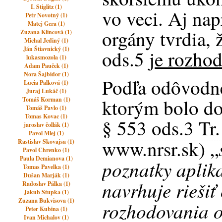
I. Stiglitz (1)
vo veci. Aj nap
Petr Novotný (1)
Matej Gera (1)
orgány tvrdia, 
Zuzana Klincová (1)
Michal Jediný (1)
Ján Štiavnický (1)
ods.5 j
e rozhod
lukasmozola (1)
Adam Pauček (1)
Nora Šajbidor (1)
Podľa odôvodn
Lucia Palková (1)
Juraj Lukáč (1)
ktorým bolo do
Tomáš Korman (1)
Tomáš Pavlo (1)
Tomas Kovac (1)
§ 553 ods.3 Tr.
jaroslav čollák (1)
Pavol Mlej (1)
www.nrsr.sk) „
Rastislav Skovajsa (1)
Pavol Chrenko (1)
Paula Demianova (1)
poznatky aplik
Tomas Pavelka (1)
Dušan Marják (1)
navrhuje riešiť
Radoslav Pálka (1)
Jakub Stupka (1)
Zuzana Bukvisova (1)
rozhodovania o
Peter Kubina (1)
Ivan Michalov (1)