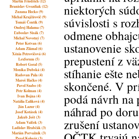
Martin Friedrich (12)
niektorých sú
Branislav Gvozdiak (12)
Zuzana Hecko (9)
Michal Krajčírovič (9)
súvislosti s r
Tomáš Čentík (9)
Ondrej Halama (7)
odmene obhajc
Ľuboslav Sisák (7)
Michal Novotný (7)
ustanovenie sko
Peter Kotvan (6)
Adam Zlámal (6)
Xénia Petrovičová (6)
prepustení z vä
Lexforum (5)
Robert Goral (5)
stíhanie ešte n
Monika Dubská (4)
Radovan Pala (4)
Maroš Hačko (4)
skončené. V pr
Pavol Szabo (4)
Petr Kolman (4)
podá návrh na 
Ivan Bojna (4)
Natália Ľalíková (4)
náhrad po doru
Ján Lazur (4)
Josef Kotásek (4)
Jakub Jošt (3)
zrušení ustanov
Adam Valček (3)
Ladislav Hrabčák (3)
OČTK trvajú na
Marián Porvažník (3)
Pavol Kolesár (3)