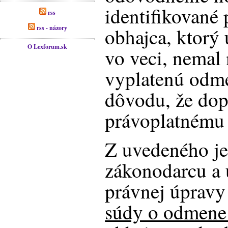
identifikované 
rss
rss - názory
obhajca, ktorý
O Lexforum.sk
vo veci, nemal
vyplatenú odm
dôvodu, že dop
právoplatnému 
Z uvedeného je
zákonodarcu a
právnej úpravy
súdy o odmene