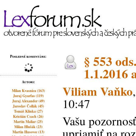
§ 553 ods.
Posledné komentáre:
1.1.2016 
Autori:
Viliam Vaňko
Milan Kvasnica (163)
Juraj Gyarfas (119)
10:47
Juraj Alexander (49)
Jaroslav Čollák (45)
Tomáš Klinka (27)
Vašu pozornosť
Kristián Csach (26)
Martin Maliar (25)
Milan Hlušák (23)
upriamiť na ro
Martin Husovec (13)