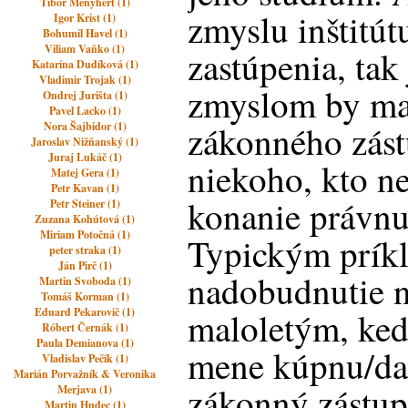
Tibor Menyhért (1)
zmyslu inštitú
Igor Krist (1)
Bohumil Havel (1)
Viliam Vaňko (1)
zastúpenia, ta
Katarína Dudíková (1)
Vladimir Trojak (1)
zmyslom by ma
Ondrej Jurišta (1)
Pavel Lacko (1)
zákonného zás
Nora Šajbidor (1)
Jaroslav Nižňanský (1)
Juraj Lukáč (1)
niekoho, kto n
Matej Gera (1)
Petr Kavan (1)
konanie právnu
Petr Steiner (1)
Zuzana Kohútová (1)
Miriam Potočná (1)
Typickým príkl
peter straka (1)
Ján Pirč (1)
nadobudnutie n
Martin Svoboda (1)
Tomáš Korman (1)
Eduard Pekarovič (1)
maloletým, ked
Róbert Černák (1)
Paula Demianova (1)
mene kúpnu/da
Vladislav Pečík (1)
Marián Porvažník & Veronika
zákonný zástup
Merjava (1)
Martin Hudec (1)