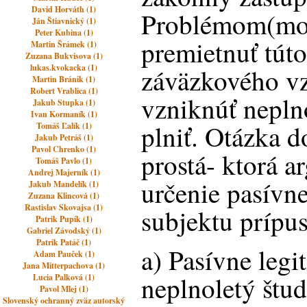
David Horváth (1)
Problémom(mož
Ján Štiavnický (1)
Peter Kubina (1)
premietnuť túto
Martin Šrámek (1)
Zuzana Bukvisova (1)
lukas.kvokacka (1)
záväzkového v
Martin Bránik (1)
Robert Vrablica (1)
vzniknúť nepln
Jakub Stupka (1)
Ivan Kormaník (1)
plniť. Otázka d
Tomáš Ľalík (1)
Jakub Petráš (1)
Pavol Chrenko (1)
prostá- ktorá a
Tomáš Pavlo (1)
Andrej Majerník (1)
určenie pasívn
Jakub Mandelík (1)
Zuzana Klincová (1)
Rastislav Skovajsa (1)
subjektu prípus
Patrik Pupík (1)
Gabriel Závodský (1)
Patrik Patáč (1)
a) Pasívne leg
Adam Pauček (1)
Jana Mitterpachova (1)
neplnoletý štu
Lucia Palková (1)
Pavol Mlej (1)
Slovenský ochranný zväz autorský