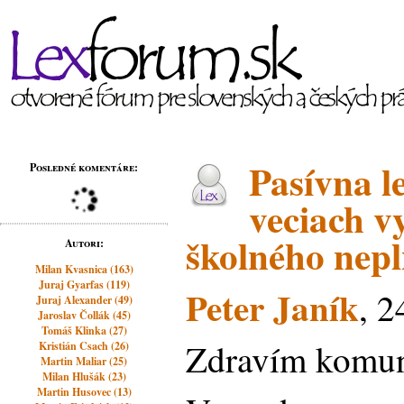
Pasívna l
Posledné komentáre:
veciach 
školného nepl
Autori:
Milan Kvasnica (163)
Juraj Gyarfas (119)
Peter Janík
, 2
Juraj Alexander (49)
Jaroslav Čollák (45)
Tomáš Klinka (27)
Zdravím komuni
Kristián Csach (26)
Martin Maliar (25)
Milan Hlušák (23)
Martin Husovec (13)