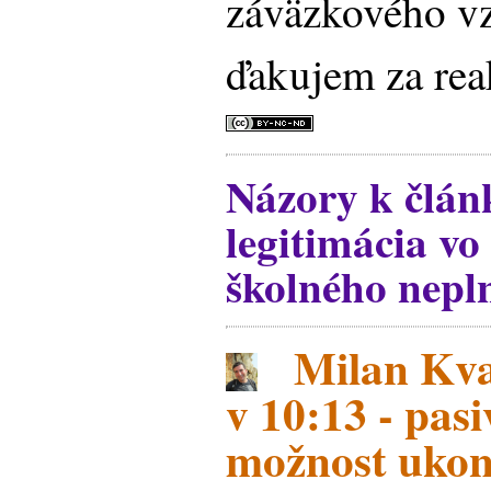
záväzkového v
ďakujem za rea
Názory k člán
legitimácia v
školného nepl
Milan Kva
v 10:13 - pasi
možnost ukon