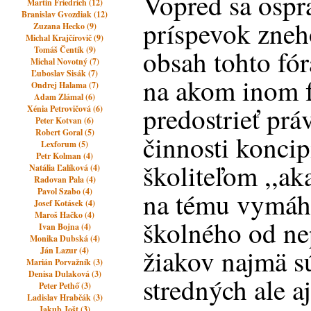
Vopred sa ospr
Martin Friedrich (12)
Branislav Gvozdiak (12)
príspevok zneh
Zuzana Hecko (9)
Michal Krajčírovič (9)
Tomáš Čentík (9)
obsah tohto fór
Michal Novotný (7)
Ľuboslav Sisák (7)
na akom inom 
Ondrej Halama (7)
Adam Zlámal (6)
predostrieť pr
Xénia Petrovičová (6)
Peter Kotvan (6)
Robert Goral (5)
činnosti konci
Lexforum (5)
Petr Kolman (4)
školiteľom ,,a
Natália Ľalíková (4)
Radovan Pala (4)
Pavol Szabo (4)
na tému vymáh
Josef Kotásek (4)
Maroš Hačko (4)
školného od nep
Ivan Bojna (4)
Monika Dubská (4)
žiakov najmä 
Ján Lazur (4)
Marián Porvažník (3)
Denisa Dulaková (3)
stredných ale a
Peter Pethő (3)
Ladislav Hrabčák (3)
Jakub Jošt (3)