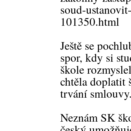
soud-ustanovit
101350.html
Ještě se pochlu
spor, kdy si st
škole rozmysle
chtěla doplatit
trvání smlouvy
Neznám SK škol
český umožňuje