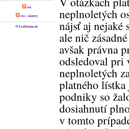
V otázkach pla
rss
neplnoletých o
rss - názory
nájsť aj nejaké
O Lexforum.sk
ale nič zásadné
avšak právna p
odsledoval pri
neplnoletých za
platného lístka
podniky so žal
dosiahnutí pln
v tomto prípade