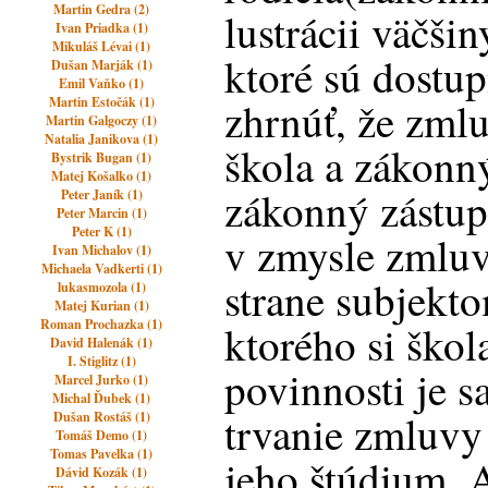
Martin Gedra (2)
lustrácii väčši
Ivan Priadka (1)
Mikuláš Lévai (1)
ktoré sú dostu
Dušan Marják (1)
Emil Vaňko (1)
Martin Estočák (1)
zhrnúť, že zml
Martin Galgoczy (1)
Natalia Janikova (1)
škola a zákonn
Bystrik Bugan (1)
Matej Košalko (1)
zákonný zástupc
Peter Janík (1)
Peter Marcin (1)
Peter K (1)
v zmysle zmluv
Ivan Michalov (1)
Michaela Vadkerti (1)
strane subjekt
lukasmozola (1)
Matej Kurian (1)
Roman Prochazka (1)
ktorého si škol
David Halenák (1)
I. Stiglitz (1)
povinnosti je s
Marcel Jurko (1)
Michal Ďubek (1)
trvanie zmluvy 
Dušan Rostáš (1)
Tomáš Demo (1)
Tomas Pavelka (1)
jeho štúdium.
Dávid Kozák (1)