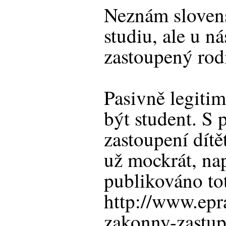
Neznám sloven
studiu, ale u ná
zastoupený rod
Pasivně legiti
být student. S
zastoupení dítě
už mockrát, na
publikováno to
http://www.epr
zakonny-zastup