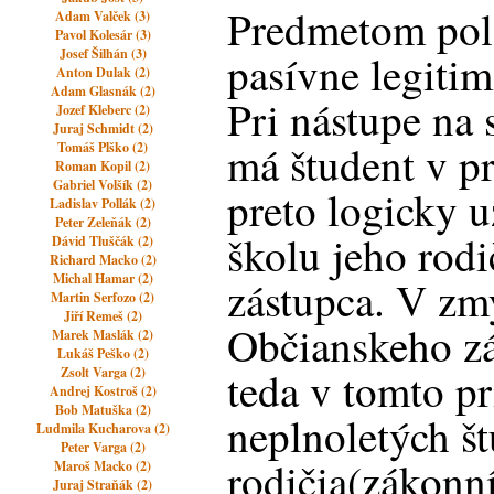
Predmetom pol
Adam Valček (3)
Pavol Kolesár (3)
Josef Šilhán (3)
pasívne legiti
Anton Dulak (2)
Adam Glasnák (2)
Pri nástupe na 
Jozef Kleberc (2)
Juraj Schmidt (2)
má študent v p
Tomáš Plško (2)
Roman Kopil (2)
Gabriel Volšík (2)
preto logicky 
Ladislav Pollák (2)
Peter Zeleňák (2)
školu jeho rod
Dávid Tluščák (2)
Richard Macko (2)
Michal Hamar (2)
zástupca. V zm
Martin Serfozo (2)
Jiří Remeš (2)
Občianskeho z
Marek Maslák (2)
Lukáš Peško (2)
teda v tomto p
Zsolt Varga (2)
Andrej Kostroš (2)
Bob Matuška (2)
neplnoletých š
Ludmila Kucharova (2)
Peter Varga (2)
rodičia(zákonní
Maroš Macko (2)
Juraj Straňák (2)