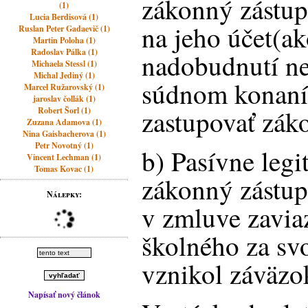
zákonný zástupc
(1)
Lucia Berdisová (1)
na jeho účet(ak
Ruslan Peter Gadaevič (1)
Martin Poloha (1)
Radoslav Pálka (1)
nadobudnutí ne
Michaela Stessl (1)
Michal Jediný (1)
súdnom konaní
Marcel Ružarovský (1)
jaroslav čollák (1)
zastupovať zák
Robert Šorl (1)
Zuzana Adamova (1)
Nina Gaisbacherova (1)
Petr Novotný (1)
b) Pasívne leg
Vincent Lechman (1)
Tomas Kovac (1)
zákonný zástup
Nálepky:
v zmluve zavia
školného za svo
vznikol záväzo
Napísať nový článok