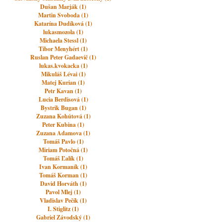
Dušan Marják (1)
Martin Svoboda (1)
Katarína Dudíková (1)
lukasmozola (1)
Michaela Stessl (1)
Tibor Menyhért (1)
Ruslan Peter Gadaevič (1)
lukas.kvokacka (1)
Mikuláš Lévai (1)
Matej Kurian (1)
Petr Kavan (1)
Lucia Berdisová (1)
Bystrik Bugan (1)
Zuzana Kohútová (1)
Peter Kubina (1)
Zuzana Adamova (1)
Tomáš Pavlo (1)
Miriam Potočná (1)
Tomáš Ľalík (1)
Ivan Kormaník (1)
Tomáš Korman (1)
David Horváth (1)
Pavol Mlej (1)
Vladislav Pečík (1)
I. Stiglitz (1)
Gabriel Závodský (1)