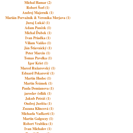
Michal Hamar (2)
Robert Šorl (1)
Andrej Majerník (1)
Marián Porvažník & Veronika Merjava (1)
Juraj Lukáč (1)
Adam Pauček (1)
Michal Ďubek (1)
Ivan Priadka (1)
Viliam Vaňko (1)
Ján Štiavnický (1)
Peter Marcin (1)
Tomas Pavelka (1)
Igor Krist (1)
Marcel Ružarovský (1)
Eduard Pekarovič (1)
Martin Hudec (1)
Martin Šrámek (1)
Paula Demianova (1)
jaroslav čollák (1)
Jakub Petráš (1)
Ondrej Jurišta (1)
Zuzana Klincová (1)
Michaela Vadkerti (1)
Martin Galgoczy (1)
Robert Vrablica (1)
Ivan Michalov (1)