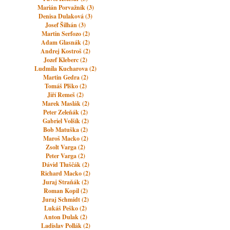
Marián Porvažník (3)
Denisa Dulaková (3)
Josef Šilhán (3)
Martin Serfozo (2)
Adam Glasnák (2)
Andrej Kostroš (2)
Jozef Kleberc (2)
Ludmila Kucharova (2)
Martin Gedra (2)
Tomáš Plško (2)
Jiří Remeš (2)
Marek Maslák (2)
Peter Zeleňák (2)
Gabriel Volšík (2)
Bob Matuška (2)
Maroš Macko (2)
Zsolt Varga (2)
Peter Varga (2)
Dávid Tluščák (2)
Richard Macko (2)
Juraj Straňák (2)
Roman Kopil (2)
Juraj Schmidt (2)
Lukáš Peško (2)
Anton Dulak (2)
Ladislav Pollák (2)