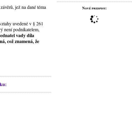
závěrů, jež na dané téma
Nové predpisy:
d vztahy uvedené v
§ 261
rý není podnikatelem,
ednatel vady díla
ná, což znamená, že
íku: