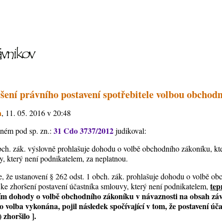
ršení právního postavení spotřebitele volbou obchod
a
, 11. 05. 2016 v 20:48
31 Cdo 3737/2012
eném pod sp. zn.:
judikoval:
bch. zák. výslovně prohlašuje dohodu o volbě obchodního zákoníku, kt
y, který není podnikatelem, za neplatnou.
ce, že ustanovení § 262 odst. 1 obch. zák. prohlašuje dohodu o volbě o
tep
že ke zhoršení postavení účastníka smlouvy, který není podnikatelem,
ním dohody o volbě obchodního zákoníku v návaznosti na obsah z
to volba vykonána, pojil následek spočívající v tom, že postavení úč
 zhoršilo ].