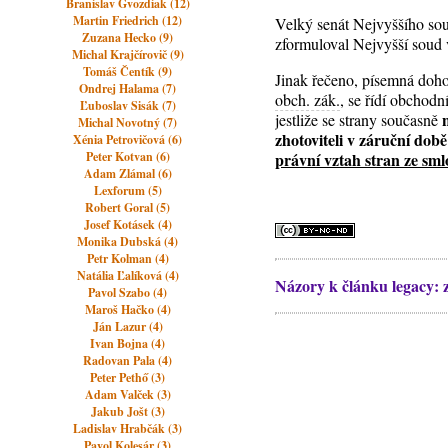
Branislav Gvozdiak (12)
Martin Friedrich (12)
Velký senát Nejvyššího sou
Zuzana Hecko (9)
zformuloval Nejvyšší soud 
Michal Krajčírovič (9)
Tomáš Čentík (9)
Jinak řečeno, písemná doho
Ondrej Halama (7)
obch. zák.
, se řídí obchod
Ľuboslav Sisák (7)
jestliže se strany současně
Michal Novotný (7)
zhotoviteli v záruční době
Xénia Petrovičová (6)
Peter Kotvan (6)
právní vztah stran ze sml
Adam Zlámal (6)
Lexforum (5)
Robert Goral (5)
Josef Kotásek (4)
Monika Dubská (4)
Petr Kolman (4)
Natália Ľalíková (4)
Názory k článku legacy: 
Pavol Szabo (4)
Maroš Hačko (4)
Ján Lazur (4)
Ivan Bojna (4)
Radovan Pala (4)
Peter Pethő (3)
Adam Valček (3)
Jakub Jošt (3)
Ladislav Hrabčák (3)
Pavol Kolesár (3)