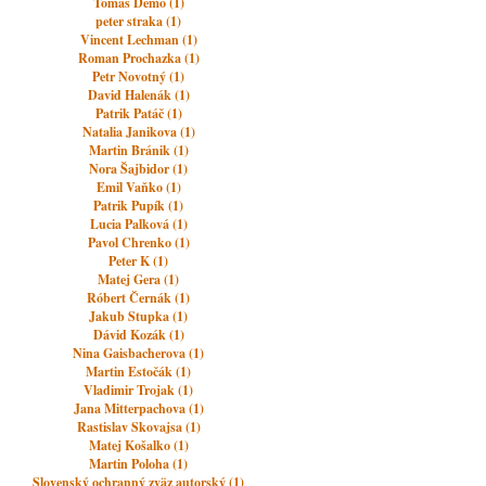
Tomáš Demo (1)
peter straka (1)
Vincent Lechman (1)
Roman Prochazka (1)
Petr Novotný (1)
David Halenák (1)
Patrik Patáč (1)
Natalia Janikova (1)
Martin Bránik (1)
Nora Šajbidor (1)
Emil Vaňko (1)
Patrik Pupík (1)
Lucia Palková (1)
Pavol Chrenko (1)
Peter K (1)
Matej Gera (1)
Róbert Černák (1)
Jakub Stupka (1)
Dávid Kozák (1)
Nina Gaisbacherova (1)
Martin Estočák (1)
Vladimir Trojak (1)
Jana Mitterpachova (1)
Rastislav Skovajsa (1)
Matej Košalko (1)
Martin Poloha (1)
Slovenský ochranný zväz autorský (1)