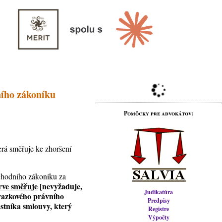
ního zákoníku
Pomôcky pre advokátov:
erá směřuje ke zhoršení
bchodního zákoníku za
rve směřuje
[nevyžaduje,
Judikatúra
ávazkového právního
Predpisy
astníka smlouvy, který
Registre
Výpočty