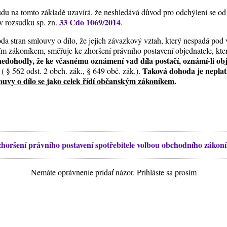
du na tomto základě uzavírá, že neshledává důvod pro odchýlení se od 
33 Cdo 1069/2014
v rozsudku sp. zn.
.
da stran smlouvy o dílo, že jejich závazkový vztah, který nespadá po
ním zákoníkem, směřuje ke zhoršení právního postavení objednatele, kte
nedohodly, že ke včasnému oznámení vad díla postačí, oznámí-li obj
Taková dohoda je neplat
( § 562 odst. 2 obch. zák., § 649 obč. zák.).
ouvy o dílo se jako celek řídí občanským zákoníkem
.
zhoršení právního postavení spotřebitele volbou obchodního zákon
Nemáte oprávnenie pridať názor. Prihláste sa prosím