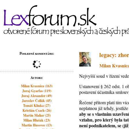
legacy: zho
Posledné komentáre:
Milan Kvasnic
Nejvyšší soud v řízení ved
Autori:
Ustanovení § 262 odst. 1 o
Milan Kvasnica (163)
Juraj Gyarfas (119)
postavení účastníka smlouv
Juraj Alexander (49)
Jaroslav Čollák (45)
Řečené přitom platí tím ví
Tomáš Klinka (27)
neplatnou již tehdy, jestli
Kristián Csach (26)
aby se s vlastním uzavře
Martin Maliar (25)
vztahu, pro který byla ta
Milan Hlušák (23)
není podnikatelem, se (již)
Martin Husovec (13)