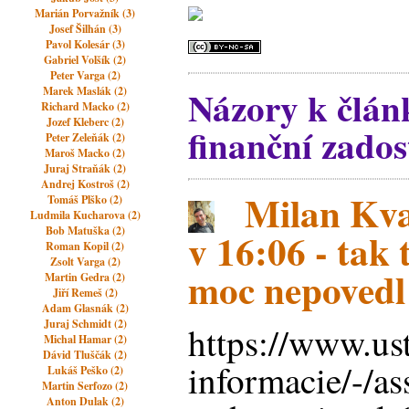
Marián Porvažník (3)
Josef Šilhán (3)
Pavol Kolesár (3)
Gabriel Volšík (2)
Peter Varga (2)
Názory k člán
Marek Maslák (2)
Richard Macko (2)
Jozef Kleberc (2)
finanční zados
Peter Zeleňák (2)
Maroš Macko (2)
Juraj Straňák (2)
Andrej Kostroš (2)
Milan Kva
Tomáš Plško (2)
Ludmila Kucharova (2)
Bob Matuška (2)
v 16:06 - tak 
Roman Kopil (2)
Zsolt Varga (2)
moc nepovedl 
Martin Gedra (2)
Jiří Remeš (2)
Adam Glasnák (2)
Juraj Schmidt (2)
https://www.us
Michal Hamar (2)
Dávid Tluščák (2)
informacie/-/a
Lukáš Peško (2)
Martin Serfozo (2)
Anton Dulak (2)