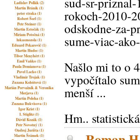
sud-sr-priznal
Ladislav Pollák (2)
Martin Bránik (1)
rokoch-2010-2
peter straka (1)
Robert Šorl (1)
odskodne-za-pr
Petr Steiner (1)
Martin Estočák (1)
Miriam Potočná (1)
sume-viac-ako-
lukasmozola (1)
Eduard Pekarovič (1)
Martin Hudec (1)
Tibor Menyhért (1)
Emil Vaňko (1)
Našlo mi to o 
Paula Demianova (1)
Pavel Lacko (1)
vypočítalo su
Vladimir Trojak (1)
Zuzana Kohútová (1)
menší ...
Marián Porvažník & Veronika
Merjava (1)
Martin Poloha (1)
Zuzana Bukvisova (1)
Igor Krist (1)
Hm.. statistická
I. Stiglitz (1)
Dávid Kozák (1)
Petr Novotný (1)
Ondrej Jurišta (1)
Roman H.,
Martin Šrámek (1)