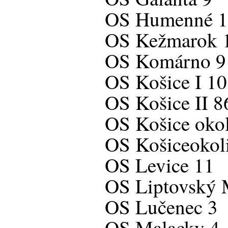
OS Humenné 
OS Kežmarok 
OS Komárno 9
OS Košice I 1
OS Košice II 8
OS Košice okol
OS Košice­okol
OS Levice 11
OS Liptovský 
OS Lučenec 3
OS Malacky 4