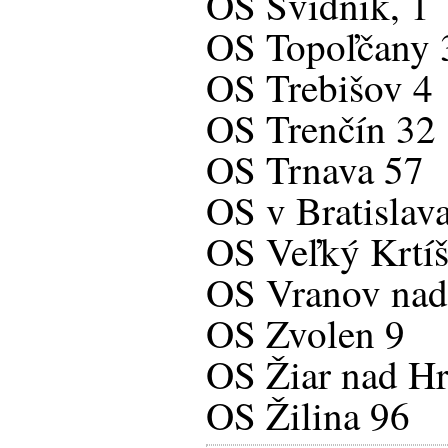
OS Svidník, 1
OS Topoľčany 
OS Trebišov 4
OS Trenčín 32
OS Trnava 57
OS v Bratislava
OS Veľký Krtíš
OS Vranov nad
OS Zvolen 9
OS Žiar nad H
OS Žilina 96