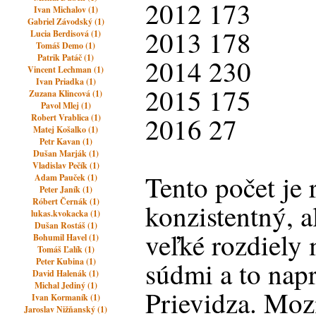
2012 173
Ivan Michalov (1)
Gabriel Závodský (1)
2013 178
Lucia Berdisová (1)
Tomáš Demo (1)
Patrik Patáč (1)
2014 230
Vincent Lechman (1)
Ivan Priadka (1)
2015 175
Zuzana Klincová (1)
Pavol Mlej (1)
2016 27
Robert Vrablica (1)
Matej Košalko (1)
Petr Kavan (1)
Dušan Marják (1)
Vladislav Pečík (1)
Tento počet je 
Adam Pauček (1)
Peter Janík (1)
Róbert Černák (1)
konzistentný, a
lukas.kvokacka (1)
Dušan Rostáš (1)
veľké rozdiely
Bohumil Havel (1)
Tomáš Ľalík (1)
Peter Kubina (1)
súdmi a to napr
David Halenák (1)
Michal Jediný (1)
Prievidza. Moz
Ivan Kormaník (1)
Jaroslav Nižňanský (1)