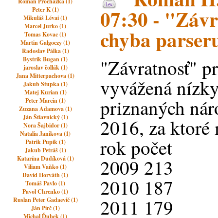
Roman Prochazka (1)
07:30 - "Záv
Peter K (1)
Mikuláš Lévai (1)
Marcel Jurko (1)
chyba parser
Tomas Kovac (1)
Martin Galgoczy (1)
Radoslav Pálka (1)
Bystrik Bugan (1)
"Závratnosť" p
jaroslav čollák (1)
Jana Mitterpachova (1)
vyvážená nízk
Jakub Stupka (1)
Matej Kurian (1)
priznaných nár
Peter Marcin (1)
Zuzana Adamova (1)
Ján Štiavnický (1)
2016, za ktoré 
Nora Šajbidor (1)
Natalia Janikova (1)
rok počet
Patrik Pupík (1)
Jakub Petráš (1)
Katarína Dudíková (1)
2009 213
Viliam Vaňko (1)
David Horváth (1)
2010 187
Tomáš Pavlo (1)
Pavol Chrenko (1)
2011 179
Ruslan Peter Gadaevič (1)
Ján Pirč (1)
Michal Ďubek (1)