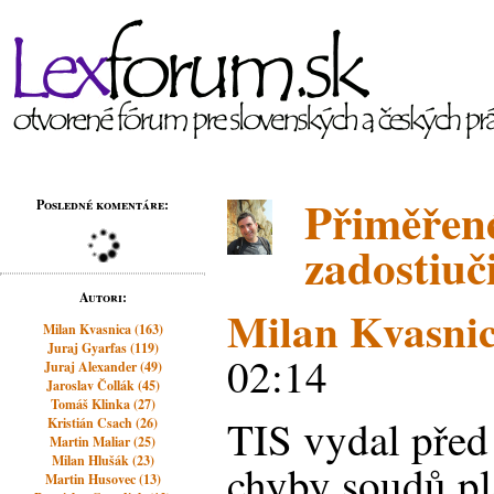
Přiměřené
Posledné komentáre:
zadostiuč
Autori:
Milan Kvasni
Milan Kvasnica (163)
Juraj Gyarfas (119)
02:14
Juraj Alexander (49)
Jaroslav Čollák (45)
Tomáš Klinka (27)
TIS vydal před 
Kristián Csach (26)
Martin Maliar (25)
Milan Hlušák (23)
chyby soudů pl
Martin Husovec (13)