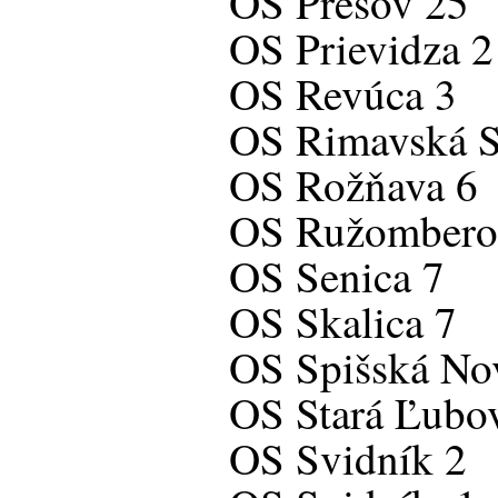
OS Prešov 25
OS Prievidza 2
OS Revúca 3
OS Rimavská S
OS Rožňava 6
OS Ružombero
OS Senica 7
OS Skalica 7
OS Spišská No
OS Stará Ľubo
OS Svidník 2