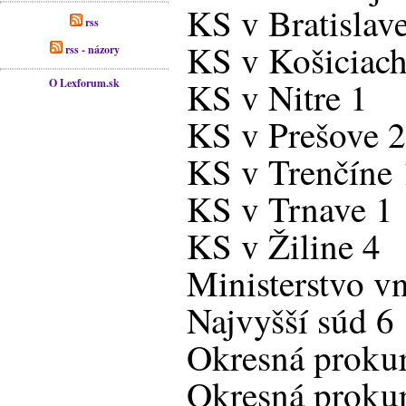
KS v Bratislav
rss
KS v Košiciach
rss - názory
KS v Nitre 1
O Lexforum.sk
KS v Prešove 
KS v Trenčíne 
KS v Trnave 1
KS v Žiline 4
Ministerstvo vn
Najvyšší súd 6
Okresná prokura
Okresná prokur