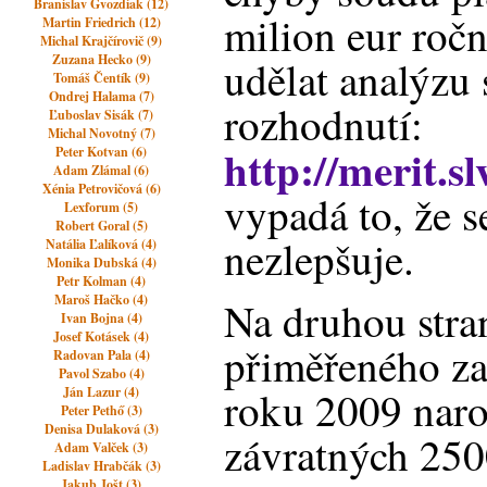
Branislav Gvozdiak (12)
milion eur ročn
Martin Friedrich (12)
Michal Krajčírovič (9)
Zuzana Hecko (9)
udělat analýzu
Tomáš Čentík (9)
Ondrej Halama (7)
rozhodnutí:
Ľuboslav Sisák (7)
Michal Novotný (7)
http://merit.sl
Peter Kotvan (6)
Adam Zlámal (6)
Xénia Petrovičová (6)
vypadá to, že s
Lexforum (5)
Robert Goral (5)
nezlepšuje.
Natália Ľalíková (4)
Monika Dubská (4)
Petr Kolman (4)
Maroš Hačko (4)
Na druhou stra
Ivan Bojna (4)
Josef Kotásek (4)
přiměřeného za
Radovan Pala (4)
Pavol Szabo (4)
roku 2009 naro
Ján Lazur (4)
Peter Pethő (3)
Denisa Dulaková (3)
závratných 250
Adam Valček (3)
Ladislav Hrabčák (3)
Jakub Jošt (3)