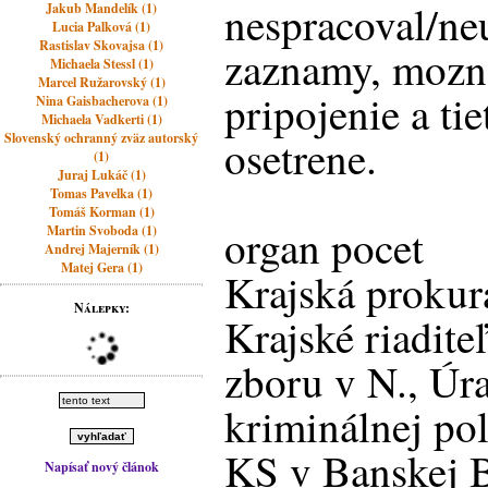
nespracoval/neu
Jakub Mandelík (1)
Lucia Palková (1)
Rastislav Skovajsa (1)
zaznamy, mozn
Michaela Stessl (1)
Marcel Ružarovský (1)
pripojenie a tie
Nina Gaisbacherova (1)
Michaela Vadkerti (1)
Slovenský ochranný zväz autorský
osetrene.
(1)
Juraj Lukáč (1)
Tomas Pavelka (1)
Tomáš Korman (1)
organ pocet
Martin Svoboda (1)
Andrej Majerník (1)
Matej Gera (1)
Krajská prokur
Nálepky:
Krajské riadite
zboru v N., Úra
kriminálnej pol
KS v Banskej B
Napísať nový článok