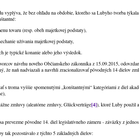
u vyplýva, že bez ohľadu na obdobie, ktorého sa Lubyho tvorba týkala,
nštantné:
nu tovaru (resp. obeh majetkovej podstaty),
echanie užívania majetkovej podstaty,
h je typické konanie alebo jeho výsledok.
e tvorcov návrhu nového Občianskeho zákonníka z 15.09.2015, odovzda
ný, že naň nadviazali a navrhli zracionalizovať pôvodných 14 dielov 
vať s troma vyššie spomenutými „konštantnými“ kategóriami z diel ak
e),
[4]
odvážne zmluvy (aleatórne zmluvy, Glückverträge
), ktoré Luby použil 
el, sa prevezme pôvodne 14. diel legislatívneho zámeru - záväzky z jedn
 tak pozostávalo z týchto 5 základných dielov: