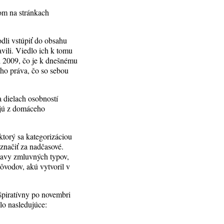
om na stránkach
dli vstúpiť do obsahu
vili. Viedlo ich k tomu
ri 2009, čo je k dnešnému
ho práva, čo so sebou
 dielach osobností
ajú z domáceho
torý sa kategorizáciou
značiť za nadčasové.
stavy zmluvných typov,
ôvodov, akú vytvoril v
špiratívny po novembri
lo nasledujúce: