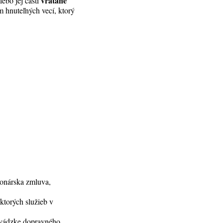
vrátane
ebo jej časti
m hnuteľných vecí, ktorý
onárska zmluva,
ktorých služieb v
revádzke dopravného