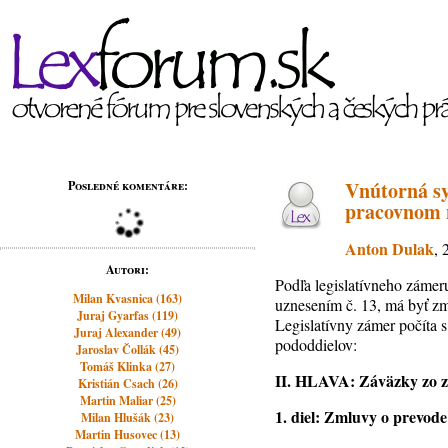
Vnútorná s
Posledné komentáre:
pracovnom 
Anton Dulak
, 
Autori:
Podľa legislatívneho zámer
Milan Kvasnica (163)
uznesením č. 13, má byť zm
Juraj Gyarfas (119)
Legislatívny zámer počíta s
Juraj Alexander (49)
pododdielov:
Jaroslav Čollák (45)
Tomáš Klinka (27)
II.
HLAVA:
Záväzky zo 
Kristián Csach (26)
Martin Maliar (25)
1.
diel: Zmluvy o prevode
Milan Hlušák (23)
Martin Husovec (13)