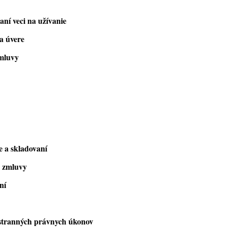
aní veci na užívanie
 a úvere
zmluvy
y
e a skladovaní
é zmluvy
ní
ostranných právnych úkonov