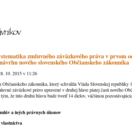
ystematika zmluvného záväzkového práva v prvom 
návrhu nového slovenského Občianskeho zákonníka
28. 10. 2015 v 11:26
u Občianskeho zákonníka, ktorý schválila Vláda Slovenskej republiky 
luvné záväzkové právo upravené v druhej hlave piatej časti nového Ob
 tým, že túto druhú hlavu bude tvoriť 14 dielov, väčšinou pozostávajúci
zmlúv a iných právnych úkonov
 vlastníctva