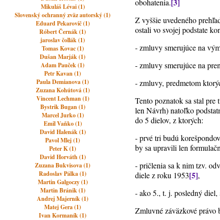
[3]
obohatenia.
Mikuláš Lévai (1)
Slovenský ochranný zväz autorský (1)
Z vyššie uvedeného prehľad
Eduard Pekarovič (1)
ostali vo svojej podstate ko
Róbert Černák (1)
jaroslav čollák (1)
- zmluvy smerujúce na výme
Tomas Kovac (1)
Dušan Marják (1)
- zmluvy smerujúce na pren
Adam Pauček (1)
Petr Kavan (1)
Paula Demianova (1)
- zmluvy, predmetom ktorýc
Zuzana Kohútová (1)
Vincent Lechman (1)
Tento poznatok sa stal pr
Bystrik Bugan (1)
len Návrh) natoľko podstat
Marcel Jurko (1)
do 5 dielov, z ktorých:
Emil Vaňko (1)
David Halenák (1)
- prvé tri budú korešpondo
Pavol Mlej (1)
by sa upravili len formulačn
Peter K (1)
David Horváth (1)
- pričlenia sa k nim tzv. 
Zuzana Bukvisova (1)
Radoslav Pálka (1)
[5]
diele z roku 1953
,
Martin Galgoczy (1)
Martin Bránik (1)
- ako 5., t. j. posledný di
Andrej Majerník (1)
Matej Gera (1)
Zmluvné záväzkové právo by
Ivan Kormaník (1)