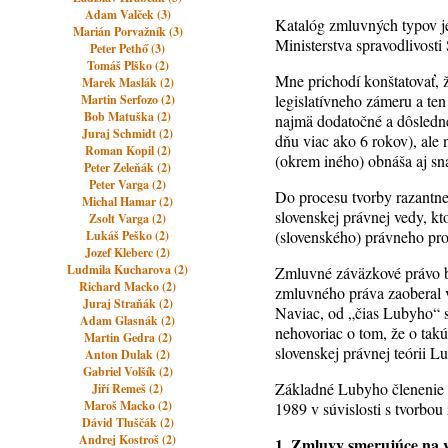
Adam Valček (3)
Katalóg zmluvných typov 
Marián Porvažník (3)
Ministerstva spravodlivosti
Peter Pethő (3)
Tomáš Plško (2)
Mne prichodí konštatovať, 
Marek Maslák (2)
legislatívneho zámeru a te
Martin Serfozo (2)
Bob Matuška (2)
najmä dodatočné a dôsledné
Juraj Schmidt (2)
dňu viac ako 6 rokov), al
Roman Kopil (2)
(okrem iného) obnáša aj sn
Peter Zeleňák (2)
Peter Varga (2)
Do procesu tvorby razantne
Michal Hamar (2)
slovenskej právnej vedy, k
Zsolt Varga (2)
(slovenského) právneho pros
Lukáš Peško (2)
Jozef Kleberc (2)
Ludmila Kucharova (2)
Zmluvné záväzkové právo b
Richard Macko (2)
zmluvného práva zaoberal v
Juraj Straňák (2)
Naviac, od „čias Lubyho“ s
Adam Glasnák (2)
nehovoriac o tom, že o tak
Martin Gedra (2)
slovenskej právnej teórii Lu
Anton Dulak (2)
Gabriel Volšík (2)
Základné Lubyho členenie v
Jiří Remeš (2)
Maroš Macko (2)
1989 v súvislosti s tvorbo
Dávid Tluščák (2)
Andrej Kostroš (2)
1. Zmluvy smerujúce na 