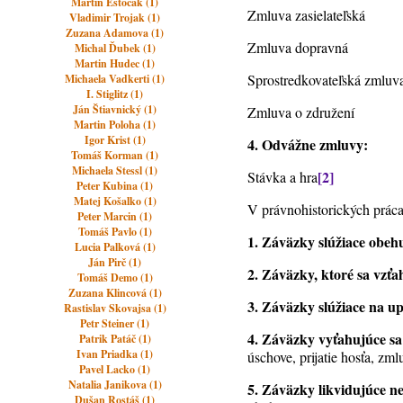
Martin Estočák (1)
Zmluva zasielateľská
Vladimir Trojak (1)
Zuzana Adamova (1)
Zmluva dopravná
Michal Ďubek (1)
Martin Hudec (1)
Sprostredkovateľská zmluv
Michaela Vadkerti (1)
I. Stiglitz (1)
Ján Štiavnický (1)
Zmluva o združení
Martin Poloha (1)
Igor Krist (1)
4. Odvážne zmluvy:
Tomáš Korman (1)
Michaela Stessl (1)
[2]
Stávka a hra
Peter Kubina (1)
Matej Košalko (1)
V právnohistorických prá
Peter Marcin (1)
Tomáš Pavlo (1)
1. Záväzky slúžiace obehu
Lucia Palková (1)
Ján Pirč (1)
2. Záväzky, ktoré sa vzťa
Tomáš Demo (1)
Zuzana Klincová (1)
3. Záväzky slúžiace na u
Rastislav Skovajsa (1)
Petr Steiner (1)
4. Záväzky vyťahujúce sa
Patrik Patáč (1)
Ivan Priadka (1)
úschove, prijatie hosťa, zm
Pavel Lacko (1)
Natalia Janikova (1)
5. Záväzky likvidujúce n
Dušan Rostáš (1)