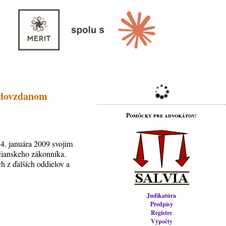
odovzdanom
Pomôcky pre advokátov:
14. januára 2009 svojim
čianskeho zákonníka.
ch z ďalších oddielov a
Judikatúra
Predpisy
Registre
Výpočty