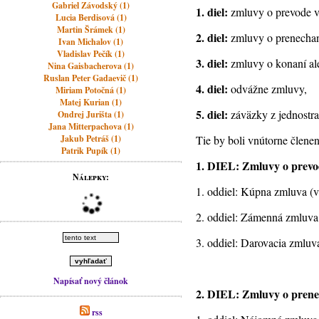
Gabriel Závodský (1)
1. diel:
zmluvy o prevode vl
Lucia Berdisová (1)
Martin Šrámek (1)
2. diel:
zmluvy o prenechaní
Ivan Michalov (1)
Vladislav Pečík (1)
3. diel:
zmluvy o konaní al
Nina Gaisbacherova (1)
Ruslan Peter Gadaevič (1)
4. diel:
odvážne zmluvy,
Miriam Potočná (1)
Matej Kurian (1)
5. diel:
záväzky z jednostr
Ondrej Jurišta (1)
Jana Mitterpachova (1)
Jakub Petráš (1)
Tie by boli vnútorne člene
Patrik Pupík (1)
1.
DIEL: Zmluvy o prevod
Nálepky:
1. oddiel: Kúpna zmluva (v
2. oddiel: Zámenná zmluva
3. oddiel: Darovacia zmluv
Napísať nový článok
2.
DIEL: Zmluvy o prenec
rss