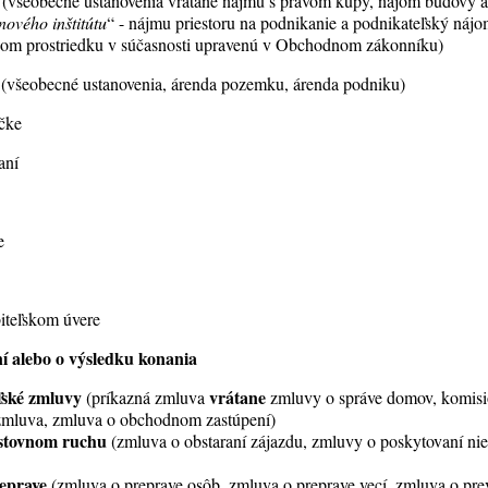
(všeobecné ustanovenia vrátane nájmu s právom kúpy, nájom budovy al
nového
inštitútu
“ - nájmu priestoru na podnikanie a podnikateľský nájo
om prostriedku v súčasnosti upravenú v Obchodnom zákonníku)
e (všeobecné ustanovenia, árenda pozemku, árenda podniku)
ičke
aní
e
biteľskom úvere
í alebo o výsledku konania
ľské zmluvy
vrátane
(príkazná zmluva
zmluvy o správe domov, komisi
 zmluva, zmluva o obchodnom zastúpení)
stovnom ruchu
(zmluva o obstaraní zájazdu, zmluvy o poskytovaní nie
reprave
(zmluva o preprave osôb, zmluva o preprave vecí, zmluva o p