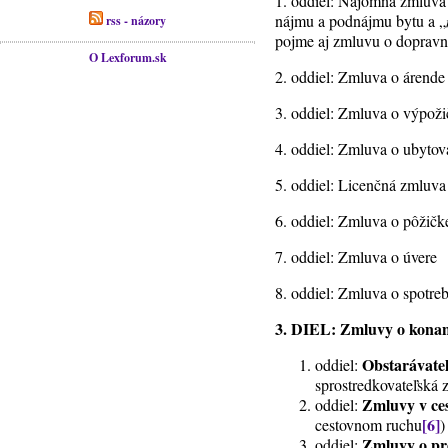
1. oddiel: Nájomná zmluva 
nájmu a podnájmu bytu a „
rss - názory
pojme aj zmluvu o dopravn
O Lexforum.sk
2. oddiel: Zmluva o árend
3. oddiel: Zmluva o výpož
4. oddiel: Zmluva o ubytov
5. oddiel: Licenčná zmluva
6. oddiel: Zmluva o pôžičk
7. oddiel: Zmluva o úvere
8. oddiel: Zmluva o spotre
3. DIEL: Zmluvy o konan
Obstarávate
oddiel:
sprostredkovateľská
Zmluvy v ce
oddiel:
[6]
cestovnom ruchu
)
Zmluvy o p
oddiel: