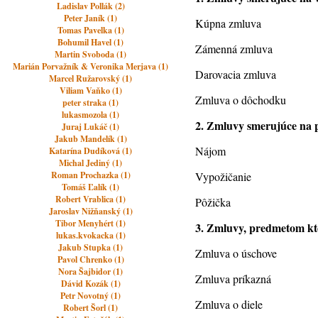
Ladislav Pollák (2)
Peter Janík (1)
Kúpna zmluva
Tomas Pavelka (1)
Bohumil Havel (1)
Zámenná zmluva
Martin Svoboda (1)
Marián Porvažník & Veronika Merjava (1)
Darovacia zmluva
Marcel Ružarovský (1)
Viliam Vaňko (1)
Zmluva o dôchodku
peter straka (1)
lukasmozola (1)
2. Zmluvy smerujúce na p
Juraj Lukáč (1)
Jakub Mandelík (1)
Nájom
Katarína Dudíková (1)
Michal Jediný (1)
Roman Prochazka (1)
Vypožičanie
Tomáš Ľalík (1)
Robert Vrablica (1)
Pôžička
Jaroslav Nižňanský (1)
Tibor Menyhért (1)
3. Zmluvy, predmetom kto
lukas.kvokacka (1)
Jakub Stupka (1)
Zmluva o úschove
Pavol Chrenko (1)
Nora Šajbidor (1)
Zmluva príkazná
Dávid Kozák (1)
Petr Novotný (1)
Zmluva o diele
Robert Šorl (1)