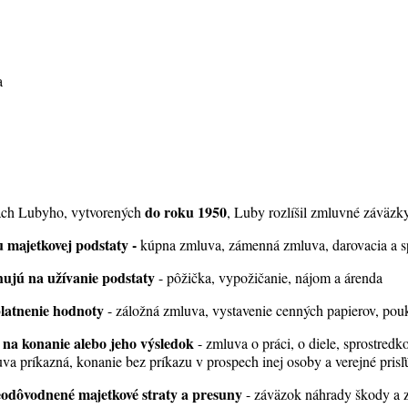
a
do roku 1950
cach Lubyho, vytvorených
, Luby rozlíšil zmluvné záväzk
 majetkovej podstaty -
kúpna zmluva, zámenná zmluva, darovacia a 
hujú na užívanie podstaty
- pôžička, vypožičanie, nájom a árenda
platnenie hodnoty
- záložná zmluva, vystavenie cenných papierov, pou
 na konanie alebo jeho výsledok
- zmluva o práci, o diele, sprostred
luva príkazná, konanie bez príkazu v prospech inej osoby a verejné pris
eodôvodnené majetkové straty a presuny
- záväzok náhrady škody a