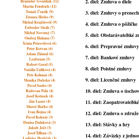
2.
diel: Zmluva o diele
Branislav Gvozdiak (12)
Martin Friedrich (12)
Tomáš Čentík (9)
3.
diel: Zmluvy o prenech
Zuzana Hecko (9)
Michal Krajčírovič (9)
4.
diel: Zmluva o pôžič
ke
Ľuboslav Sisák (7)
Michal Novotný (7)
5.
diel: Obstarávateľské 
Ondrej Halama (7)
Xénia Petrovičová (6)
6.
diel: Prepravné zmluv
Peter Kotvan (6)
Adam Zlámal (6)
7.
diel: Bankové zmluvy
Lexforum (5)
Robert Goral (5)
8.
diel: Poistné zmluvy
Natália Ľalíková (4)
Petr Kolman (4)
9.
diel: Licenčné zmluvy
Monika Dubská (4)
Pavol Szabo (4)
10.
diel: Zmluva o úschov
Radovan Pala (4)
Josef Kotásek (4)
11.
diel: Zaopatrovateľsk
Ján Lazur (4)
Maroš Hačko (4)
Ivan Bojna (4)
12.
diel: Zmluva o združe
Pavol Kolesár (3)
Denisa Dulaková (3)
13.
diel: Stávky a hry
Jakub Jošt (3)
Josef Šilhán (3)
14.
diel: Záväzky z jedn
Ladislav Hrabčák (3)