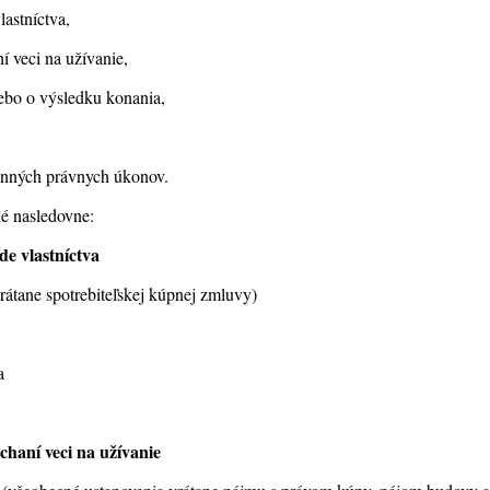
astníctva,
 veci na užívanie,
ebo o výsledku konania,
anných právnych úkonov.
né nasledovne:
e vlastníctva
rátane spotrebiteľskej kúpnej zmluvy)
a
haní veci na užívanie