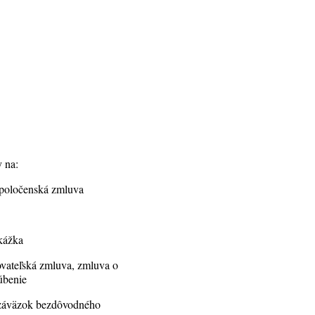
y na:
spoločenská zmluva
kážka
kovateľská zmluva, zmluva o
ľúbenie
 záväzok bezdôvodného