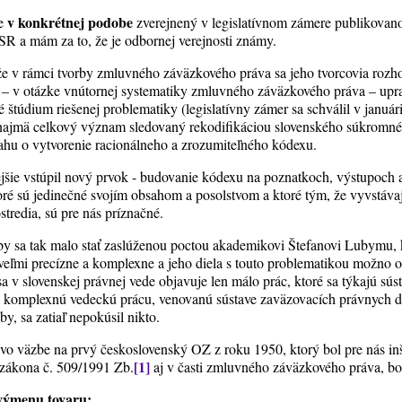
v konkrétnej podobe
je
zverejnený v legislatívnom zámere publikovan
 SR a mám za to, že je odbornej verejnosti známy.
že v rámci tvorby zmluvného záväzkového práva sa jeho tvorcovia rozho
n – v otázke vnútornej systematiky zmluvného záväzkového práva – upra
 štúdium riešenej problematiky (legislatívny zámer sa schválil v januá
e najmä celkový význam sledovaný rekodifikáciou slovenského súkromné
ahu o vytvorenie racionálneho a zrozumiteľného kódexu.
jšie vstúpil nový prvok - budovanie kódexu na poznatkoch, výstupoch a
toré sú jedinečné svojím obsahom a posolstvom a ktoré tým, že vyvstáv
tredia, sú pre nás príznačné.
y sa tak malo stať zaslúženou poctou akademikovi Štefanovi Lubymu, k
eľmi precízne a komplexne a jeho diela s touto problematikou možno o
a v slovenskej právnej vede objavuje len málo prác, ktoré sa týkajú sú
ú komplexnú vedeckú prácu, venovanú sústave zaväzovacích právnych d
by, sa zatiaľ nepokúsil nikto.
o väzbe na prvý československý OZ z roku 1950, ktorý bol pre nás in
[1]
u zákona č. 509/1991 Zb.
aj v časti zmluvného záväzkového práva, bo
výmenu tovaru: